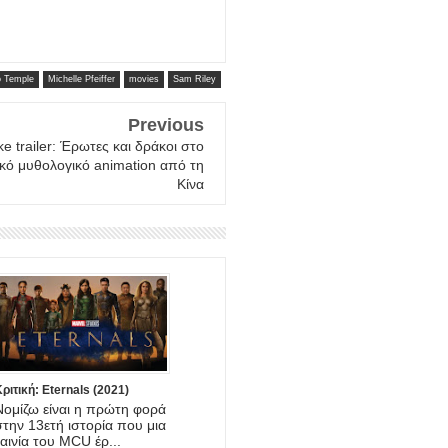
o Temple
Michelle Pfeiffer
movies
Sam Riley
Previous
e trailer: Έρωτες και δράκοι στο
κό μυθολογικό animation από τη
Κίνα
ριτική: Eternals (2021)
Νομίζω είναι η πρώτη φορά
στην 13ετή ιστορία που μια
ταινία του MCU έρ...