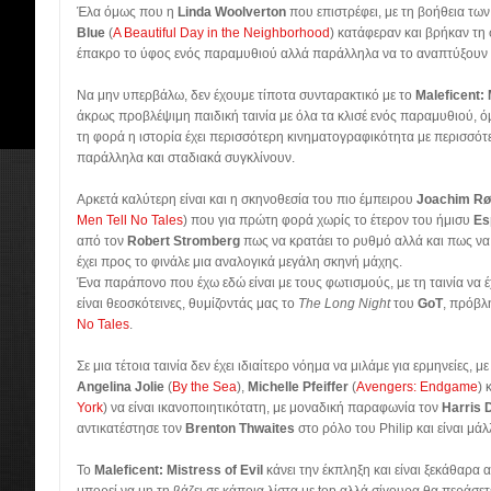
Έλα όμως που η
Linda Woolverton
που επιστρέφει, με τη βοήθεια τω
Blue
(
A Beautiful Day in the Neighborhood
) κατάφεραν και βρήκαν τη
έπακρο το ύφος ενός παραμυθιού αλλά παράλληλα να το αναπτύξουν 
Να μην υπερβάλω, δεν έχουμε τίποτα συνταρακτικό με το
Maleficent: 
άκρως προβλέψιμη παιδική ταινία με όλα τα κλισέ ενός παραμυθιού, ό
τη φορά η ιστορία έχει περισσότερη κινηματογραφικότητα με περισσό
παράλληλα και σταδιακά συγκλίνουν.
Αρκετά καλύτερη είναι και η σκηνοθεσία του πιο έμπειρου
Joachim Rø
Men Tell No Tales
) που για πρώτη φορά χωρίς το έτερον του ήμισυ
Es
από τον
Robert Stromberg
πως να κρατάει το ρυθμό αλλά και πως να 
έχει προς το φινάλε μια αναλογικά μεγάλη σκηνή μάχης.
Ένα παράπονο που έχω εδώ είναι με τους φωτισμούς, με τη ταινία να έχ
είναι θεοσκότεινες, θυμίζοντάς μας το
The Long Night
του
GoT
, πρόβλ
No Tales
.
Σε μια τέτοια ταινία δεν έχει ιδιαίτερο νόημα να μιλάμε για ερμηνείες,
Angelina Jolie
(
By the Sea
),
Michelle Pfeiffer
(
Avengers: Endgame
) 
York
) να είναι ικανοποιητικότατη, με μοναδική παραφωνία τον
Harris 
αντικατέστησε τον
Brenton Thwaites
στο ρόλο του Philip και είναι μά
Το
Maleficent: Mistress of Evil
κάνει την έκπληξη και είναι ξεκάθαρα 