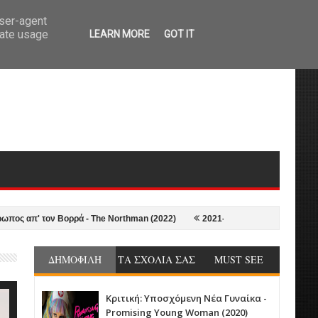
user-agent
rate usage
LEARN MORE
GOT IT
ον Βορρά - The Northman (2022)
2021-22 in Review: Οι 10+1 Καλύτερες τα
ΔΗΜΟΦΙΛΗ
ΤΑ ΣΧΟΛΙΑ ΣΑΣ
MUST SEE
Κριτική: Υποσχόμενη Νέα Γυναίκα -
Promising Young Woman (2020)