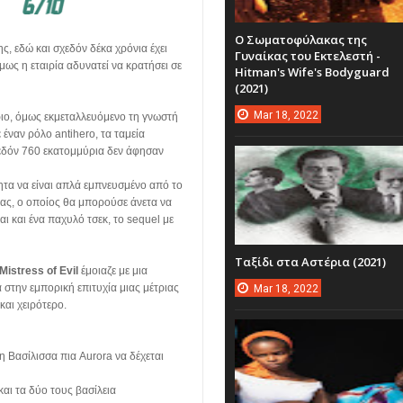
Ο Σωματοφύλακας της
ς, εδώ και σχεδόν δέκα χρόνια έχει
Γυναίκας του Εκτελεστή -
όμως η εταιρία αδυνατεί να κρατήσει σε
Hitman's Wife's Bodyguard
(2021)
Mar
18,
2022
ιο, όμως εκμεταλλευόμενο τη γνωστή
 έναν ρόλο antihero, τα ταμεία
χεδόν 760 εκατομμύρια δεν άφησαν
τητα να είναι απλά εμπνευσμένο από το
ας, ο οποίος θα μπορούσε άνετα να
ται και ένα παχυλό τσεκ, το sequel με
Ταξίδι στα Αστέρια (2021)
Mistress of Evil
έμοιαζε με μια
 στην εμπορική επιτυχία μιας μέτριας
Mar
18,
2022
και χειρότερο.
τη Βασίλισσα πια Aurora να δέχεται
αι τα δύο τους βασίλεια