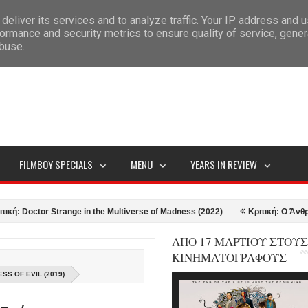
deliver its services and to analyze traffic. Your IP address and 
ITEMAP
ormance and security metrics to ensure quality of service, gene
abuse.
FILMBOY SPECIALS
MENU
YEARS IN REVIEW
 Strange in the Multiverse of Madness (2022)
Κριτική: Ο Άνθρωπος απ' τ
ΑΠΟ 17 ΜΑΡΤΙΟΥ ΣΤΟΥΣ
ΚΙΝΗΜΑΤΟΓΡΑΦΟΥΣ
SS OF EVIL (2019)