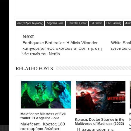
Αλέξανδρος Κυριαζής
Angelina Jolie
Chiwetel Ejiofor
Ed Skrein
Elle Fanning
Jun
Next
Earthquake Bird trailer: Η Alicia Vikander
White Snak
κατηγορείται πως σκότωσε τη φίλη της στη
εντυπωσια
νέα ταινία του Netflix
RELATED POSTS
Maleficent: Mistress of Evil
Κ
trailer: Η Angelina Jolie
Κριτική: Doctor Strange in the
ξαναφοράει τα κέρατά της!
Maleficent. Κόστος 180
Multiverse of Madness (2022)
εκατομμύρια δολάρια.
Η τέταρτη φάση της