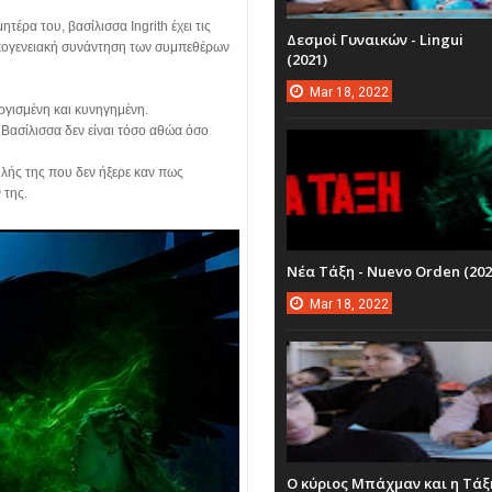
τέρα του, βασίλισσα Ingrith έχει τις
Δεσμοί Γυναικών - Lingui
οικογενειακή συνάντηση των συμπεθέρων
(2021)
Mar
18,
2022
οργισμένη και κυνηγημένη.
 Βασίλισσα δεν είναι τόσο αθώα όσο
υλής της που δεν ήξερε καν πως
 της.
Νέα Τάξη - Nuevo Orden (202
Mar
18,
2022
Ο κύριος Μπάχμαν και η Τάξ