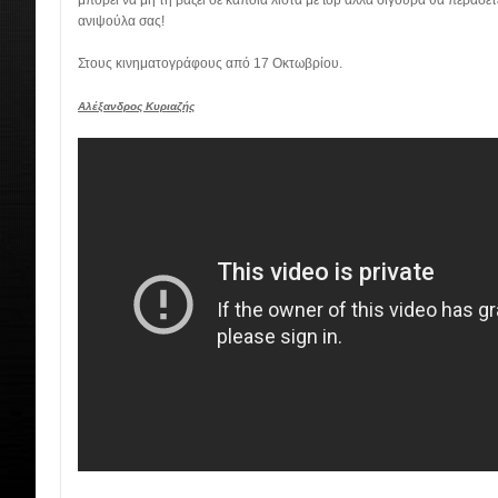
μπορεί να μη τη βάζει σε κάποια λίστα με top αλλά σίγουρα θα περάσε
ανιψούλα σας!
Στους κινηματογράφους από 17 Οκτωβρίου.
Αλέξανδρος Κυριαζής