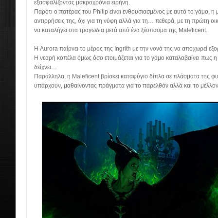
εξασφαλίζοντας μακροχρόνια ειρήνη.
Παρότι ο πατέρας του Philip είναι ενθουσιασμένος με αυτό το γάμο, η μη
αντιρρήσεις της, όχι για τη νύφη αλλά για τη… πεθερά, με τη πρώτη 
να καταλήγει στα τραγωδία μετά από ένα ξέσπασμα της Maleficent.
Η Aurora παίρνει το μέρος της Ingrith με την νονά της να αποχωρεί εξ
Η νεαρή κοπέλα όμως όσο ετοιμάζεται για το γάμο καταλαβαίνει πως η
δείχνει…
Παράλληλα, η Maleficent βρίσκει καταφύγιο δίπλα σε πλάσματα της φ
υπάρχουν, μαθαίνοντας πράγματα για το παρελθόν αλλά και το μέλλον