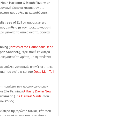
ν
Noah Harpster
&
Micah Fitzerman-
 συνταγή ώστε να κρατήσουν στο
σωστά προς όλες τις κατευθύνσεις.
Mistress of Evil
να παραμένει μια
μως αντίθετα με τον προκάτοχο, αυτή
τερα μέτωπα τα οποία αναπτύσσονται
nning
(
Pirates of the Caribbean: Dead
pen Sandberg
, ξέρει πολύ καλύτερα
σκηνοθετεί τη δράση, με τη ταινία να
ει πολλές νυχτερινές σκηνές οι οποίες
ημα που υπήρχε και στο
Dead Men Tell
 με τη τριπλέτα των πρωταγωνιστριών
και
Elle Fanning
(
A Rainy Day in New
Dickinson
(
The Darkest Minds
) που
λλον κρύος.
ανώτερο της πρώτης ταινίας, κάτι που