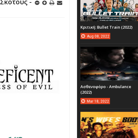
 Σκότους -
Κριτική: Bullet Train (2022)
Aug
08,
2022
Ασθενοφόρο - Ambulance
(2022)
Mar
18,
2022