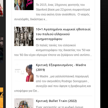
Το 2015, ένας 19χρονος φοιτητής του
Stanford βίασε μια 22χρονη συμφοιτήτριά
του ενώ εκείνη ήταν αναίσθητη. Ο νεαρός
συνελήφθη, δικάστηκε κ...
10+1 Αγαπημένοι κωμικοί ηθοποιοί
του παλιού ελληνικού
κινηματογράφου
Οι παλιές ταινίες του ελληνικού
κινηματογράφου της δεκαετίας του '50 και
του '60 δεν είχαν σίγουρα τίποτα να ζηλέψουν από αντίστο...
Κριτική: Εξαφανισμένος - Madre
(2019)
Το Madre , μια γαλλοϊσπανική παραγωγή
από τον σκηνοθέτη Rodrigo Sorogoyen ,
συνεχίζει εκεί που άφησε η βραβευμένη και
υποψήφια για Όσ...
Κριτική: Bullet Train (2022)
Ένας εκτελεστής με το κωδικό όνομα…