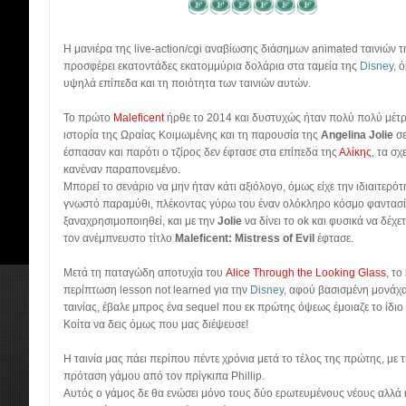
Η μανιέρα της live-action/cgi αναβίωσης διάσημων animated ταινιών τη
προσφέρει εκατοντάδες εκατομμύρια δολάρια στα ταμεία της
Disney
, 
υψηλά επίπεδα και τη ποιότητα των ταινιών αυτών.
Το πρώτο
Maleficent
ήρθε το 2014 και δυστυχώς ήταν πολύ πολύ μέτρ
ιστορία της Ωραίας Κοιμωμένης και τη παρουσία της
Angelina Jolie
σε
έσπασαν και παρότι ο τζίρος δεν έφτασε στα επίπεδα της
Αλίκης
, τα σ
κανέναν παραπονεμένο.
Μπορεί το σενάριο να μην ήταν κάτι αξιόλογο, όμως είχε την ιδιαιτερό
γνωστό παραμύθι, πλέκοντας γύρω του έναν ολόκληρο κόσμο φαντασί
ξαναχρησιμοποιηθεί, και με την
Jolie
να δίνει το ok και φυσικά να δέχε
τον ανέμπνευστο τίτλο
Maleficent: Mistress of Evil
έφτασε.
Μετά τη παταγώδη αποτυχία του
Alice Through the Looking Glass
, το
περίπτωση lesson not learned για την
Disney
, αφού βασισμένη μονάχα
ταινίας, έβαλε μπρος ένα sequel που εκ πρώτης όψεως έμοιαζε το ίδιο 
Κοίτα να δεις όμως που μας διέψευσε!
Η ταινία μας πάει περίπου πέντε χρόνια μετά το τέλος της πρώτης, με 
πρόταση γάμου από τον πρίγκιπα Phillip.
Αυτός ο γάμος δε θα ενώσει μόνο τους δύο ερωτευμένους νέους αλλά κ