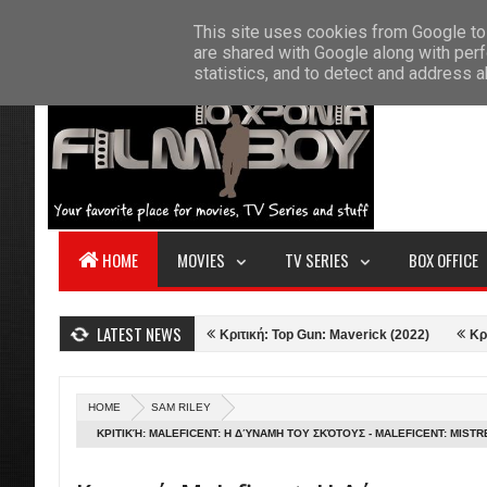
F
This site uses cookies from Google to 
HOME
ABOUT US
CONTACT
S
are shared with Google along with perf
statistics, and to detect and address 
HOME
MOVIES
TV SERIES
BOX OFFICE
LATEST NEWS
Apartment (1960)
Κριτική: Top Gun: Maverick (2022)
Κριτική: Doctor
HOME
SAM RILEY
ΚΡΙΤΙΚΉ: MALEFICENT: Η ΔΎΝΑΜΗ ΤΟΥ ΣΚΌΤΟΥΣ - MALEFICENT: MISTRE