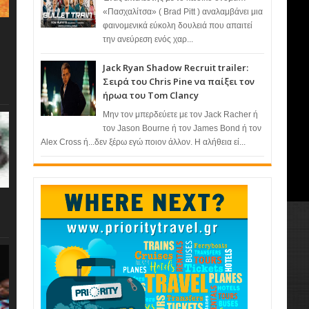
«Πασχαλίτσα» ( Brad Pitt ) αναλαμβάνει μια
φαινομενικά εύκολη δουλειά που απαιτεί
την ανεύρεση ενός χαρ...
Jack Ryan Shadow Recruit trailer:
Σειρά του Chris Pine να παίξει τον
ήρωα του Tom Clancy
Μην τον μπερδεύετε με τον Jack Racher ή
τον Jason Bourne ή τον James Bond ή τον
Alex Cross ή...δεν ξέρω εγώ ποιον άλλον. Η αλήθεια εί...