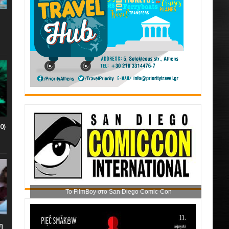
0)
Το FilmBoy στο San Diego Comic-Con
η