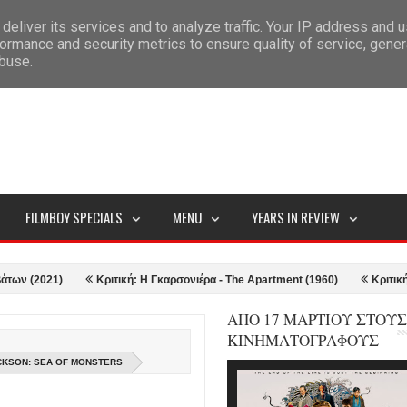
deliver its services and to analyze traffic. Your IP address and 
ITEMAP
ormance and security metrics to ensure quality of service, gene
abuse.
FILMBOY SPECIALS
MENU
YEARS IN REVIEW
)
Κριτική: Η Γκαρσονιέρα - The Apartment (1960)
Κριτική: Top Gun:
ΑΠΟ 17 ΜΑΡΤΙΟΥ ΣΤΟΥΣ
ΚΙΝΗΜΑΤΟΓΡΑΦΟΥΣ
ACKSON: SEA OF MONSTERS