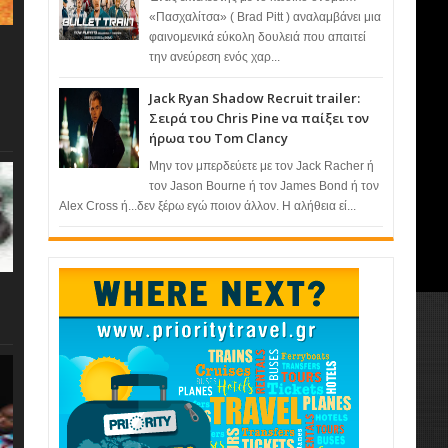
«Πασχαλίτσα» ( Brad Pitt ) αναλαμβάνει μια
φαινομενικά εύκολη δουλειά που απαιτεί
την ανεύρεση ενός χαρ...
Jack Ryan Shadow Recruit trailer:
Σειρά του Chris Pine να παίξει τον
ήρωα του Tom Clancy
Μην τον μπερδεύετε με τον Jack Racher ή
τον Jason Bourne ή τον James Bond ή τον
Alex Cross ή...δεν ξέρω εγώ ποιον άλλον. Η αλήθεια εί...