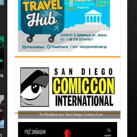
0)
Το FilmBoy στο San Diego Comic-Con
η