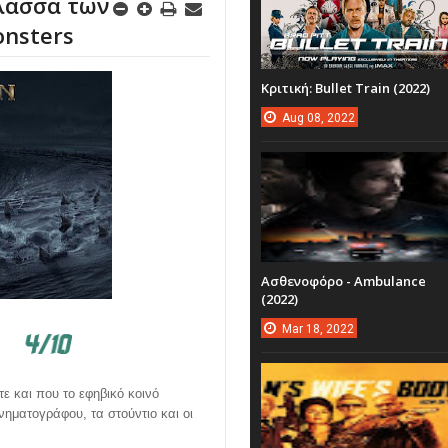
άλασσα των
onsters
Κριτική: Bullet Train (2022)
Aug
08,
2022
Ασθενοφόρο - Ambulance
(2022)
Mar
18,
2022
τε και που το εφηβικό κοινό
ηματογράφου, τα στούντιο και οι