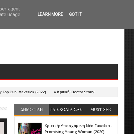
user-agent
rate usage
LEARN MORE
GOT IT
 Maverick (2022)
Κριτική: Doctor Strange in the Multiverse of Madness (2
ΔΗΜΟΦΙΛΗ
ΤΑ ΣΧΟΛΙΑ ΣΑΣ
MUST SEE
Κριτική: Υποσχόμενη Νέα Γυναίκα -
Promising Young Woman (2020)