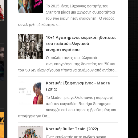
Το 2015, ένας 19χρονος φοιτητής του
Stanford βίασε μια 22χρονη συμφοιτήτριά
του ενώ εκείνη ήταν αναίσθητη. Ο νεαρός
συνελήφθη, δικάστηκε κ...
10+1 Αγαπημένοι κωμικοί ηθοποιοί
του παλιού ελληνικού
κινηματογράφου
Οι παλιές ταινίες του ελληνικού
κινηματογράφου της δεκαετίας του '50 και
του '60 δεν είχαν σίγουρα τίποτα να ζηλέψουν από αντίστο...
Κριτική: Εξαφανισμένος - Madre
(2019)
Το Madre , μια γαλλοϊσπανική παραγωγή
από τον σκηνοθέτη Rodrigo Sorogoyen ,
συνεχίζει εκεί που άφησε η βραβευμένη και
υποψήφια για Όσ...
Κριτική: Bullet Train (2022)
Ένας εκτελεστής με το κωδικό όνομα…