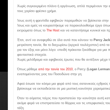
Χωρίς συγκεκριμένο πλάνο ή οργάνωση, απλά περιμένουν την ε
τους χαρίσει φρέσκο χρήμα.
Ίσως αυτή η φρενίτιδα εφηβικών παραμυθιών να βρίσκεται στην
Ίσως και εμείς να κουραστήκαμε να παρακολουθούμε έργα όπ
εκτρώματα όπως το
The Host
και να καταντήσαμε κυνικοί και προ
Έτσι, αντί να αναφερθώ σε όλα αυτά που κάνουν το
Percy Jack
μετριότατη ταινία, θα το διαχωρίσω (αρχικά τουλάχιστον) από τ
για τον έξης και μόνο λόγο: επειδή πρόκειται ξεκάθαρα για μια 
φανταστικά στοιχεία.
Χωρίς μελόδραμα και εφηβικούς έρωτες που θα αντέξουν μέχρι τ
Όπως μάθαμε
από την ταινία του 2010
, ο Percy (
Logan Lerman
εναπομείναντας γιος του Ποσειδώνα στην γη.
Αφού έσωσε τον κόσμο μια φορά από τους σατανικούς εχθρούς
βρίσκουμε να εκπαιδεύεται σε μια μυστική κοινότητα χαρισματικ
Όταν το αόρατος τοίχος που προστατεύει την κοινότητα αυτή κατ
ακόμα φορά να επιστρατεύσει το θάρρος και τις υπερφυσικές του
τάξη.