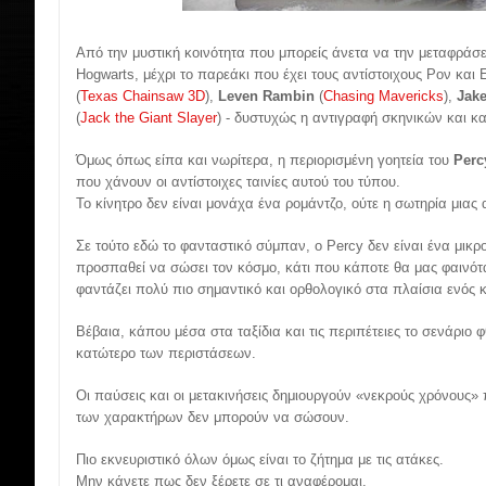
Από την μυστική κοινότητα που μπορείς άνετα να την μεταφράσ
Hogwarts, μέχρι το παρεάκι που έχει τους αντίστοιχους Ρον και 
(
Texas Chainsaw 3D
),
Leven Rambin
(
Chasing Mavericks
),
Jake
(
Jack the Giant Slayer
) - δυστυχώς η αντιγραφή σκηνικών και κ
Όμως όπως είπα και νωρίτερα, η περιορισμένη γοητεία του
Perc
που χάνουν οι αντίστοιχες ταινίες αυτού του τύπου.
Το κίνητρο δεν είναι μονάχα ένα ρομάντζο, ούτε η σωτηρία μια
Σε τούτο εδώ το φανταστικό σύμπαν, ο Percy δεν είναι ένα μικ
προσπαθεί να σώσει τον κόσμο, κάτι που κάποτε θα μας φαινό
φαντάζει πολύ πιο σημαντικό και ορθολογικό στα πλαίσια ενός
Βέβαια, κάπου μέσα στα ταξίδια και τις περιπέτειες το σενάριο φ
κατώτερο των περιστάσεων.
Οι παύσεις και οι μετακινήσεις δημιουργούν «νεκρούς χρόνους» 
των χαρακτήρων δεν μπορούν να σώσουν.
Πιο εκνευριστικό όλων όμως είναι το ζήτημα με τις ατάκες.
Μην κάνετε πως δεν ξέρετε σε τι αναφέρομαι.