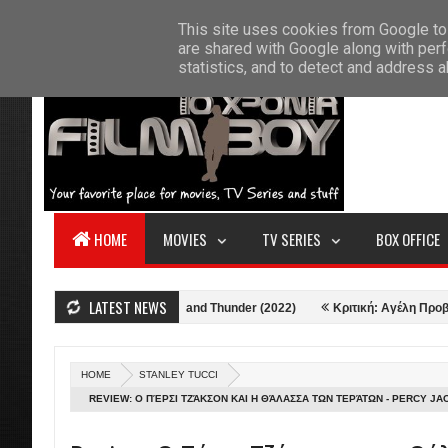
F
This site uses cookies from Google to 
HOME
ABOUT US
CONTACT
S
are shared with Google along with perf
statistics, and to detect and address 
HOME
MOVIES
TV SERIES
BOX OFFICE
LATEST NEWS
Κριτική: Thor: Love and Thunder (2022)
Κριτική: Αγέλη Προβάτων (2021
HOME
STANLEY TUCCI
REVIEW: Ο ΠΈΡΣΙ ΤΖΆΚΣΟΝ ΚΑΙ Η ΘΆΛΑΣΣΑ ΤΩΝ ΤΕΡΆΤΩΝ - PERCY J