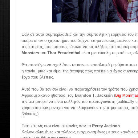
Εάν σε αυτά συμπεριλάβεις και την συμπαθητική ερμηνεία του
ακόμα κι αν ο χαρακτήρας του δείχνει επιφανειακός, εκείνος κα
της ιστορίας, τότε μπορείς εύκολα να καταλήξεις στο συμπέρασ
Monsters
του
Thor Freudenthal
είναι μια εύκολη περιπέτεια, α
Θα αποφύγω να σχολιάσω τα κοινωνικοπολιτικά μηνύματα που
η ταινία, μιας και είμαι της άποψης πως πρέπει να έχεις συγκεκ
έργο που βλέπεις.
Αυτό που θα τονίσω είναι να παρατηρήσετε τον τρόπο που χρησ
Αφροαμερικάνο ηθοποιό, τον
Brandon T. Jackson
(
Big Mommas:
την μια μπορεί να είναι κολλητός του πρωταγωνιστή (politically c
χρησιμοποιούν μονάχα για να ελαφρύνουν την ατμόσφαιρα, οπότε
βρίσκεις;)
Γιατί κάπως έτσι είναι οι ταινίες σαν το
Percy Jackson
.
Καλογυαλισμένες και πλήρως εναρμονισμένες με τους κανόνες τ