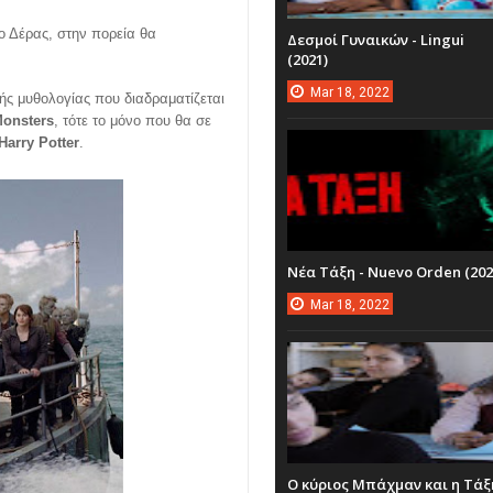
ο Δέρας, στην πορεία θα
Δεσμοί Γυναικών - Lingui
(2021)
Mar
18,
2022
ής μυθολογίας που διαδραματίζεται
Monsters
, τότε το μόνο που θα σε
Harry Potter
.
Νέα Τάξη - Nuevo Orden (202
Mar
18,
2022
Ο κύριος Μπάχμαν και η Τάξ