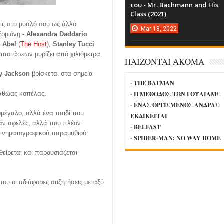
του - Mr. Bachmann and His
Class (2021)
εις στο μυαλό σου ως άλλο
Mar
18,
2022
Ερμιόνη -
Alexandra Daddario
 Abel
(
The Host
),
Stanley Tucci
αταστάσεων μυρίζει από χιλιόμετρα.
ΠΑΙΖΟΝΤΑΙ ΑΚΟΜΑ
y Jackson
βρίσκεται στα σημεία
- THE BATMAN
ς αθώας κοπέλας.
- Η ΜΕΘΟΔΟΣ ΤΩΝ ΓΟΥΛΙΑΜΣ
- ΕΝΑΣ ΟΡΓΙΣΜΕΝΟΣ ΑΝΔΡΑΣ
ρομέγαλο, αλλά ένα παιδί που
ΕΚΔΙΚΕΙΤΑΙ
ταν αφελές, αλλά που πλέον
- BELFAST
 κινηματογραφικού παραμυθιού.
- SPIDER-MAN: NO WAY HOME
θείρεται και παρουσιάζεται
που οι αδιάφορες συζητήσεις μεταξύ