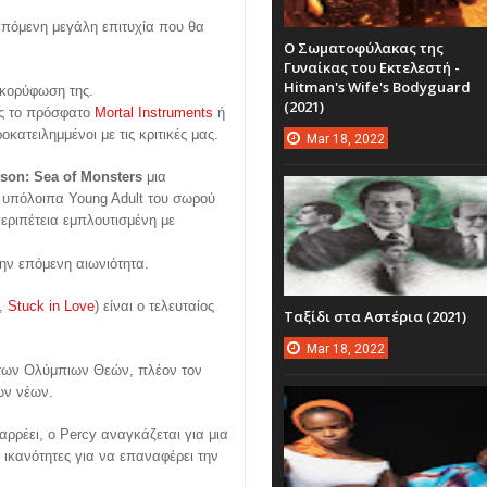
πόμενη μεγάλη επιτυχία που θα
Ο Σωματοφύλακας της
Γυναίκας του Εκτελεστή -
Hitman's Wife's Bodyguard
 κορύφωση της.
(2021)
ως το πρόσφατο
Mortal Instruments
ή
κατειλημμένοι με τις κριτικές μας.
Mar
18,
2022
son: Sea of Monsters
μια
α υπόλοιπα Young Adult του σωρού
περιπέτεια εμπλουτισμένη με
ην επόμενη αιωνιότητα.
,
Stuck in Love
) είναι ο τελευταίος
Ταξίδι στα Αστέρια (2021)
Mar
18,
2022
 των Ολύμπιων Θεών, πλέον τον
ών νέων.
αρρέει, ο Percy αναγκάζεται για μια
 ικανότητες για να επαναφέρει την