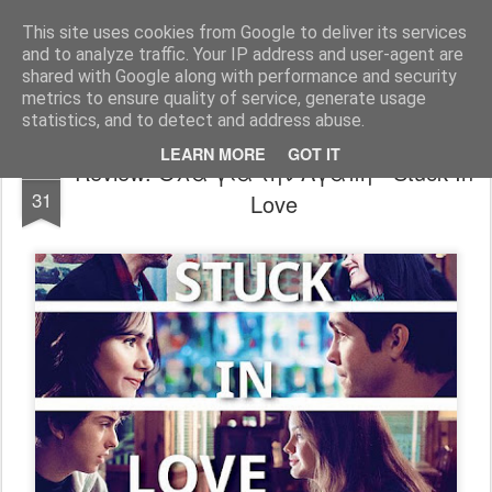
FilmBoy
This site uses cookies from Google to deliver its services
and to analyze traffic. Your IP address and user-agent are
shared with Google along with performance and security
metrics to ensure quality of service, generate usage
statistics, and to detect and address abuse.
LEARN MORE
GOT IT
Review: Όλα για την Αγάπη - Stuck In
JUL
31
Love