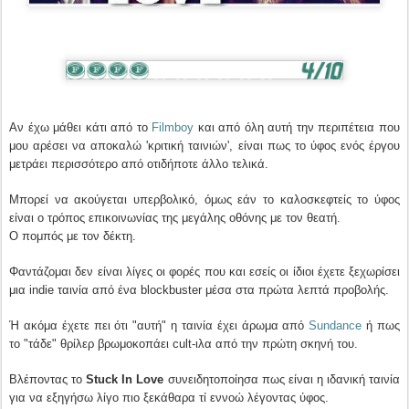
Αν έχω μάθει κάτι από το
Filmboy
και από όλη αυτή την περιπέτεια που
μου αρέσει να αποκαλώ 'κριτική ταινιών', είναι πως το ύφος ενός έργου
μετράει περισσότερο από οτιδήποτε άλλο τελικά.
Μπορεί να ακούγεται υπερβολικό, όμως εάν το καλοσκεφτείς το ύφος
είναι ο τρόπος επικοινωνίας της μεγάλης οθόνης με τον θεατή.
Ο πομπός με τον δέκτη.
Φαντάζομαι δεν είναι λίγες οι φορές που και εσείς οι ίδιοι έχετε ξεχωρίσει
μια indie ταινία από ένα blockbuster μέσα στα πρώτα λεπτά προβολής.
Ή ακόμα έχετε πει ότι "αυτή" η ταινία έχει άρωμα από
Sundance
ή πως
το "τάδε" θρίλερ βρωμοκοπάει cult-ιλα από την πρώτη σκηνή του.
Βλέποντας το
Stuck In Love
συνειδητοποίησα πως είναι η ιδανική ταινία
για να εξηγήσω λίγο πιο ξεκάθαρα τί εννοώ λέγοντας ύφος.