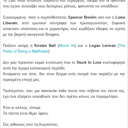
Το cast είναι απόλυτα ταιριαστό και περιέργως, ακόμα και οι ηθοποιοί
που έχουν αναλάβει τους δεύτερους ρόλους, φαίνονται να αποδίδουν.
Συγκεκριμένα, τόσο ο συμπαθέστατος
Spencer Breslin
όσο και η
Liana
Liberato
, από ερωτικοί σύντροφοι των πρωταγωνιστών, ξαφνικά
αποκτούν υπόσταση και οι χαρακτήρες τους κερδίζουν έδαφος σε σχέση
με την βαρετή οικογένεια Borgens.
Movie 43
The
Παίζουν ακόμη
η
Kristen Bell
(
) και ο
Logan Lerman
(
Perks of Being a Wallflower
).
Δεν μου προκαλεί καμιά εντύπωση που το
Stuck In Love
κυκλοφόρησε
αυτή την άχαρη καλοκαιρινή περίοδο.
Αναίμακτο και ήπιο, δεν είναι δείγμα ενός σινεμά που ταιριάζει με την
ταραγμένη εποχή μας.
Τουλάχιστον, σαν μια wanna-be indie ταινία που σέβεται τον εαυτό της,
έχει ένα εξαίρετο soundtrack που δεν πρέπει κάνεις να παραμελήσει.
Έτσι κι αλλιώς, είπαμε.
Τα πάντα είναι θέμα ύφους.
Στις αίθουσες από 1η Αυγούστου.