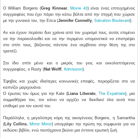
Movie 43
Ο William Borgens (
Greg Kinnear
,
) είναι ένας επιτυχημένος
συγγραφέας που έχει πάρει την κάτω βόλτα από την στιγμή που χώρισε
Salvation Boulevard
με την γυναικά του, την Erica (
Jennifer Connelly
,
).
Αν και έχουν περάσει δυο χρόνια από τον χωρισμό τους, αυτός επιμένει
να την παρακολουθεί και να την περιμένει υπομονετικά να επιστρέψει
στο σπίτι τους, βάζοντας πάντοτε ένα σερβίτσιο στην θέση της στο
τραπέζι.
Στο ίδιο σπίτι μένει και ο μικρός του γιος και εκκολαπτόμενος
Admission
συγγραφέας, ο Rusty (
Nat Wolff
,
).
Έφηβος και χωρίς ιδιαίτερες κοινωνικές επαφές, περιορίζεται στο να
καπνίζει μαριχουάνα.
The Expatriate
Ο έρωτας του όμως για την Kate (
Liana Liberato
,
), μια
συμμαθήτρια του, τον κάνει να αρχίζει να διεκδικεί όλα αυτά που
επιθυμεί για τον εαυτό του.
Παράλληλα, η μεγαλύτερη κόρη της οικογένειας Borgens, η Samantha
Mirror Mirror
(
Lily Collins
,
) υπογράφει την πρώτη της συμφωνία για να
εκδώσει βιβλίο, ενώ ταυτόχρονα βιώνει μια έντονα ερωτική ζωή.