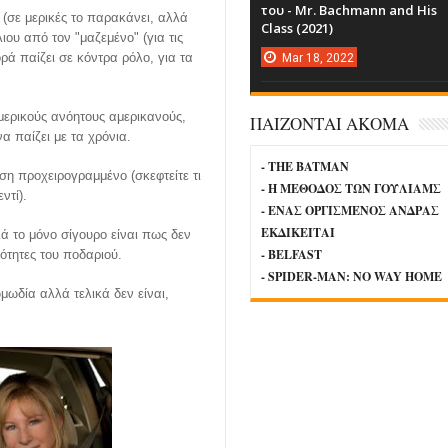
του - Mr. Bachmann and His
 (σε μερικές το παρακάνει, αλλά
Class (2021)
ιου από τον "μαζεμένο" (για τις
ορά παίζει σε κόντρα ρόλο, για τα
Mar
18,
2022
ερικούς ανόητους αμερικανούς,
ΠΑΙΖΟΝΤΑΙ ΑΚΟΜΑ
να παίζει με τα χρόνια.
- THE BATMAN
ση προχειρογραμμένο (σκεφτείτε τι
- Η ΜΕΘΟΔΟΣ ΤΩΝ ΓΟΥΛΙΑΜΣ
εντί).
- ΕΝΑΣ ΟΡΓΙΣΜΕΝΟΣ ΑΝΔΡΑΣ
ΕΚΔΙΚΕΙΤΑΙ
ά το μόνο σίγουρο είναι πως δεν
- BELFAST
ρότητες του ποδαριού.
- SPIDER-MAN: NO WAY HOME
μωδία αλλά τελικά δεν είναι,