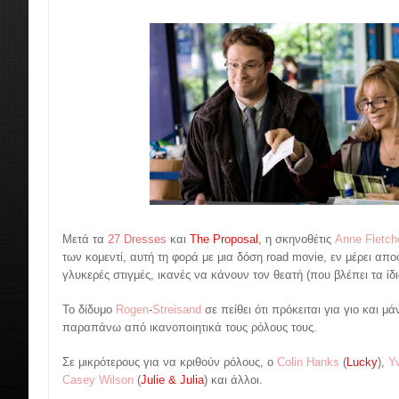
Μετά τα
27 Dresses
και
The Proposal
, η σκηνοθέτις
Anne Fletch
των κομεντί, αυτή τη φορά με μια δόση road movie, εν μέρει απ
γλυκερές στιγμές, ικανές να κάνουν τον θεατή (που βλέπει τα ίδι
Το δίδυμο
Rogen
-
Streisand
σε πείθει ότι πρόκειται για γιο και μ
παραπάνω από ικανοποιητικά τους ρόλους τους.
Σε μικρότερους για να κριθούν ρόλους, ο
Colin Hanks
(
Lucky
),
Y
Casey Wilson
(
Julie & Julia
) και άλλοι.