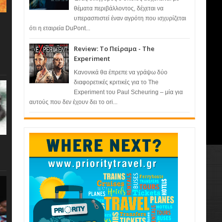
θέματα περιβάλλοντος, δέχεται να
υπερασπιστεί έναν αγρότη που ισχυρίζεται
ότι η εταιρεία DuPont...
Review: Το Πείραμα - The
Experiment
Κανονικά θα έπρεπε να γράψω δύο
διαφορετικές κριτικές για το The
Experiment του Paul Scheuring – μία για
αυτούς που δεν έχουν δει το ori...