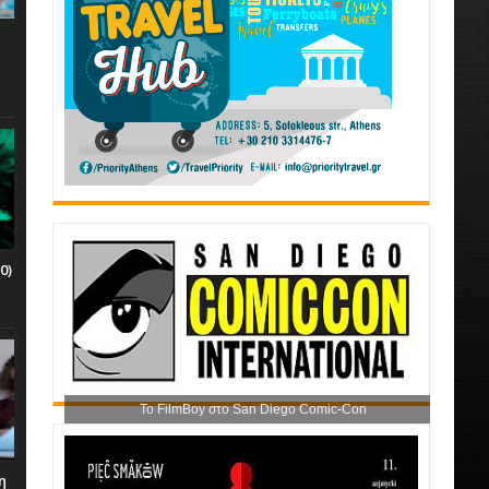
0)
Το FilmBoy στο San Diego Comic-Con
η