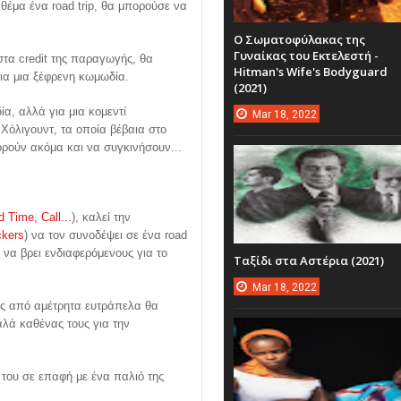
 θέμα ένα road trip, θα μπορούσε να
Ο Σωματοφύλακας της
Γυναίκας του Εκτελεστή -
 στα credit της παραγωγής, θα
Hitman's Wife's Bodyguard
ια μια ξέφρενη κωμωδία.
(2021)
ία, αλλά για μια κομεντί
Mar
18,
2022
Χόλιγουντ, τα οποία βέβαια στο
πορούν ακόμα και να συγκινήσουν...
 Time, Call...
), καλεί την
ckers
) να τον συνοδέψει σε ένα road
 να βρει ενδιαφερόμενους για το
Ταξίδι στα Αστέρια (2021)
Mar
18,
2022
τός από αμέτρητα ευτράπελα θα
αλά καθένας τους για την
α του σε επαφή με ένα παλιό της