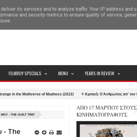
deliver its services and to analyze traffic. Your IP address and 
ITEMAP
ormance and security metrics to ensure quality of service, gene
abuse.
FILMBOY SPECIALS
MENU
YEARS IN REVIEW
he Multiverse of Madness (2022)
Κριτική: Ο Άνθρωπος απ' τον Βορρά - Th
ΑΠΟ 17 ΜΑΡΤΙΟΥ ΣΤΟΥΣ
ΚΙΝΗΜΑΤΟΓΡΑΦΟΥΣ
ΜΟΥ - THE GUILT TRIP
 - The