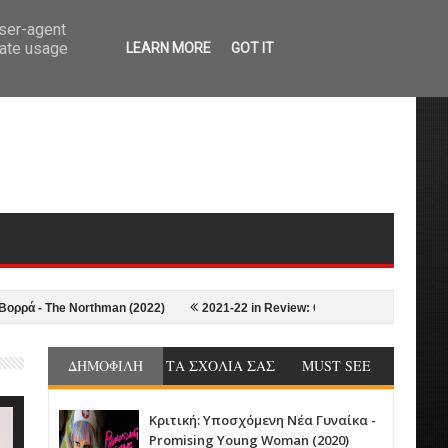
user-agent
rate usage
LEARN MORE
GOT IT
e Northman (2022)
2021-22 in Review: Οι 10+1 Καλύτερες ταινίες της σε
ΔΗΜΟΦΙΛΗ
ΤΑ ΣΧΟΛΙΑ ΣΑΣ
MUST SEE
Κριτική: Υποσχόμενη Νέα Γυναίκα -
Promising Young Woman (2020)