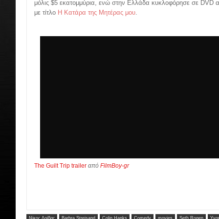
μόλις $5 εκατομμύρια, ενώ στην Ελλάδα κυκλοφόρησε σε DVD 
με τίτλο
Η Κατάρα της Μητέρας μου
.
The Guilt Trip trailer
από
FilmBoy-gr
Νίκος Δρίβας
Barbra Streisand
Colin Hanks
Comedy
movies
Seth Rogen
Yvo