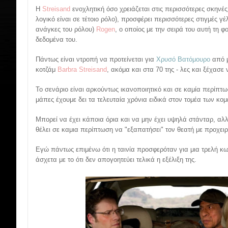
Η
Streisand
ενοχλητική όσο χρειάζεται στις περισσότερες σκηνές
λογικό είναι σε τέτοιο ρόλο), προσφέρει περισσότερες στιγμές γέλ
ανάγκες του ρόλου)
Rogen
, ο οποίος με την σειρά του αυτή τη φ
δεδομένα του.
Πάντως είναι ντροπή να προτείνεται για
Χρυσό Βατόμουρο
από μ
κοτζάμ
Barbra Streisand
, ακόμα και στα 70 της - λες και ξέχασε 
Το σενάριο είναι αρκούντως ικανοποιητικό και σε καμία περίπτω
μάπες έχουμε δει τα τελευταία χρόνια ειδικά στον τομέα των κομ
Μπορεί να έχει κάποια όρια και να μην έχει υψηλά στάνταρ, αλλ
θέλει σε καμια περίπτωση να "εξαπατήσει" τον θεατή με προχει
Εγώ πάντως επιμένω ότι η ταινία προσφερόταν για μια τρελή κω
άσχετα με το ότι δεν απογοητεύει τελικά η εξέλιξη της.