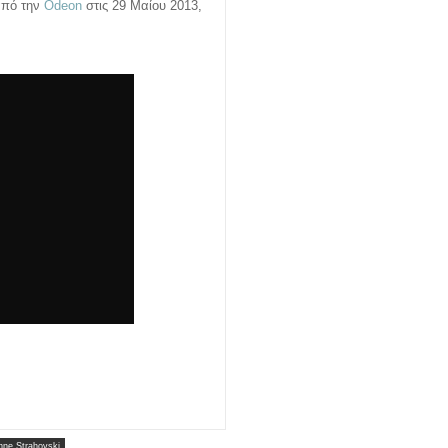
από την
Odeon
στις 29 Μαίου 2013,
nne Strahovski