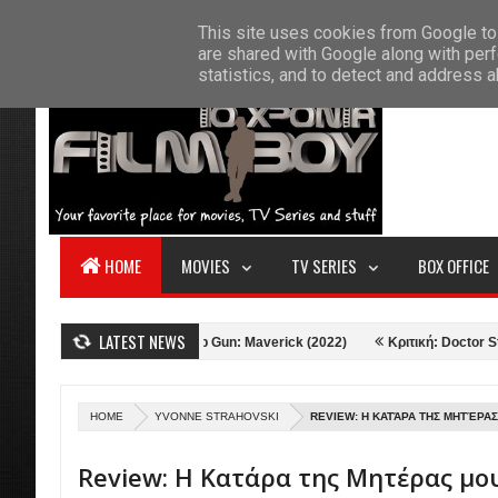
F
This site uses cookies from Google to 
HOME
ABOUT US
CONTACT
S
are shared with Google along with perf
statistics, and to detect and address 
HOME
MOVIES
TV SERIES
BOX OFFICE
LATEST NEWS
960)
Κριτική: Top Gun: Maverick (2022)
Κριτική: Doctor Strange in t
HOME
YVONNE STRAHOVSKI
REVIEW: Η ΚΑΤΆΡΑ ΤΗΣ ΜΗΤΈΡΑΣ 
Review: Η Κατάρα της Μητέρας μου