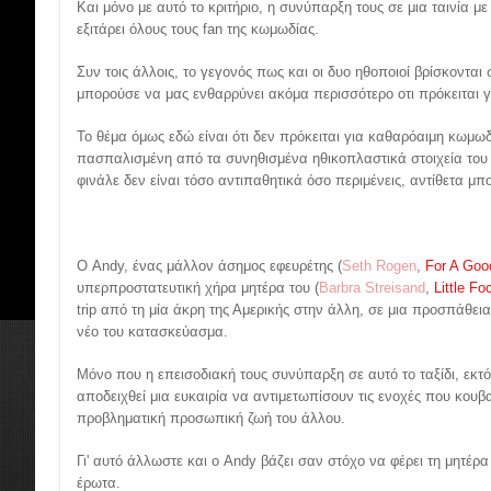
Kαι μόνο με αυτό το κριτήριο, η συνύπαρξη τους σε μια ταινία με
εξιτάρει όλους τους fan της κωμωδίας.
Συν τοις άλλοις, το γεγονός πως και οι δυο ηθοποιοί βρίσκονται
μπορούσε να μας ενθαρρύνει ακόμα περισσότερο οτι πρόκειται γ
Το θέμα όμως εδώ είναι ότι δεν πρόκειται για καθαρόαιμη κωμωδ
πασπαλισμένη από τα συνηθισμένα ηθικοπλαστικά στοιχεία του 
φινάλε δεν είναι τόσο αντιπαθητικά όσο περιμένεις, αντίθετα μ
Ο Andy, ένας μάλλον άσημος εφευρέτης (
Seth Rogen
,
For A Good
υπερπροστατευτική χήρα μητέρα του (
Barbra Streisand
,
Little Fo
trip από τη μία άκρη της Αμερικής στην άλλη, σε μια προσπάθεια
νέο του κατασκεύασμα.
Μόνο που η επεισοδιακή τους συνύπαρξη σε αυτό το ταξίδι, εκ
αποδειχθεί μια ευκαιρία να αντιμετωπίσουν τις ενοχές που κουβ
προβληματική προσωπική ζωή του άλλου.
Γι' αυτό άλλωστε και ο Andy βάζει σαν στόχο να φέρει τη μητέρ
έρωτα.