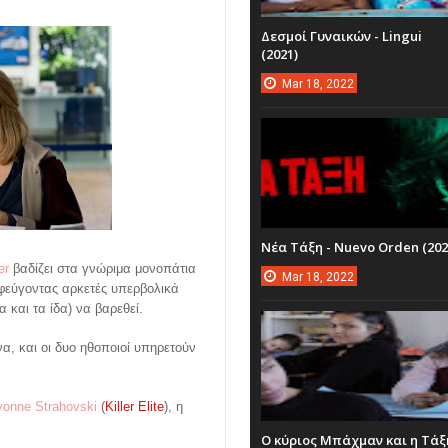
Δεσμοί Γυναικών - Lingui
(2021)
Mar
18,
2022
Νέα Τάξη - Nuevo Orden (202
er
βαδίζει στα γνώριμα μονοπάτια
Mar
18,
2022
οφεύγοντας αρκετές υπερβολικά
α και τα ίδα) να βαρεθεί.
άνα, και οι δυο ηθοποιοί υπηρετούν
vonne Strahovski
(
Killer Elite
), η
Ο κύριος Μπάχμαν και η Τάξ