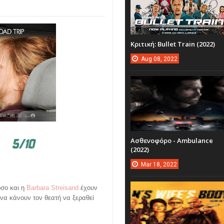
Κριτική: Bullet Train (2022)
Aug
08,
2022
Ασθενοφόρο - Ambulance
(2022)
Mar
18,
2022
όσο και η
Barbara Streisand
έχουν
 να κάνουν τον θεατή να ξεραθεί