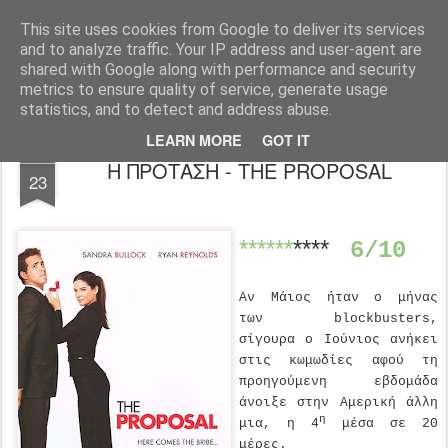
FilmBoy
This site uses cookies from Google to deliver its services
and to analyze traffic. Your IP address and user-agent are
shared with Google along with performance and security
metrics to ensure quality of service, generate usage
statistics, and to detect and address abuse.
LEARN MORE
GOT IT
JUN
Η ΠΡΟΤΑΣΗ - THE PROPOSAL
23
******
****
6/10
Αν Μάιος ήταν ο μήνας
των
blockbusters
,
σίγουρα ο Ιούνιος ανήκει
στις κωμωδίες αφού τη
προηγούμενη εβδομάδα
άνοιξε στην Αμερική άλλη
η
μια, η 4
μέσα σε 20
μέρες.