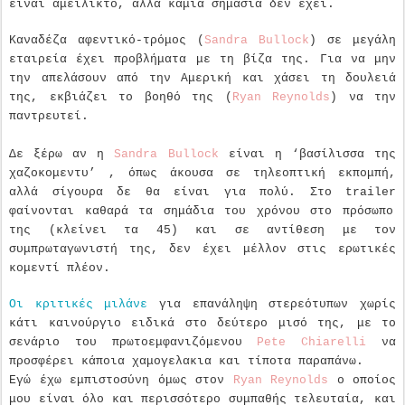
είναι αμείλικτο, αλλά καμία σημασία δεν έχει.
Καναδέζα αφεντικό-τρόμος (
Sandra
Bullock
) σε μεγάλη
εταιρεία έχει προβλήματα με τη βίζα της. Για να μην
την απελάσουν από την Αμερική και χάσει τη δουλειά
της, εκβιάζει το βοηθό της (
Ryan
Reynolds
) να την
παντρευτεί.
Δε ξέρω αν η
Sandra
Bullock
είναι η ‘βασίλισσα της
χαζοκομεντυ’ , όπως άκουσα σε τηλεοπτική εκπομπή,
αλλά σίγουρα δε θα είναι για πολύ. Στο
trailer
φαίνονται καθαρά τα σημάδια του χρόνου στο πρόσωπο
της (κλείνει τα 45) και σε αντίθεση με τον
συμπρωταγωνιστή της, δεν έχει μέλλον στις ερωτικές
κομεντί πλέον.
Οι κριτικές μιλάνε
για επανάληψη στερεότυπων χωρίς
κάτι καινούργιο ειδικά στο δεύτερο μισό της, με το
σενάριο του πρωτοεμφανιζόμενου
Pete
Chiarelli
να
προσφέρει κάποια χαμογελακια και τίποτα παραπάνω.
Εγώ έχω εμπιστοσύνη όμως στον
Ryan
Reynolds
ο οποίος
μου είναι όλο και περισσότερο συμπαθής τελευταία, και