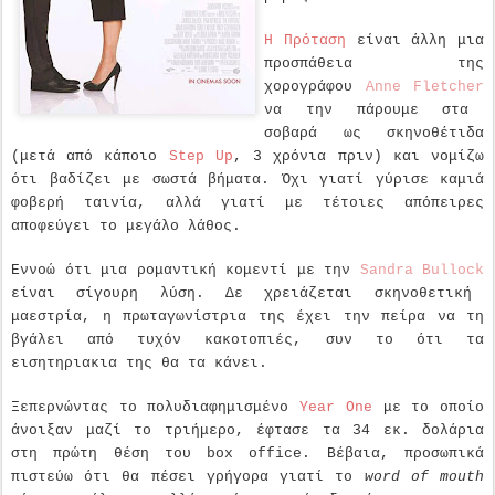
Η Πρόταση
είναι άλλη μια
προσπάθεια της
χορογράφου
Anne
Fletcher
να την πάρουμε στα
σοβαρά ως σκηνοθέτιδα
(μετά από κάποιο
Step
Up
, 3 χρόνια πριν) και νομίζω
ότι βαδίζει με σωστά βήματα. Όχι γιατί γύρισε καμιά
φοβερή ταινία, αλλά γιατί με τέτοιες απόπειρες
αποφεύγει το μεγάλο λάθος.
Εννοώ ότι μια ρομαντική κομεντί με την
Sandra
Bullock
είναι σίγουρη λύση. Δε χρειάζεται σκηνοθετική
μαεστρία, η πρωταγωνίστρια της έχει την πείρα να τη
βγάλει από τυχόν κακοτοπιές, συν το ότι τα
εισητηριακια της θα τα κάνει.
Ξεπερνώντας το πολυδιαφημισμένο
Year
One
με το οποίο
άνοιξαν μαζί το τριήμερο, έφτασε τα 34 εκ. δολάρια
στη πρώτη θέση του
box
office
. Βέβαια, προσωπικά
πιστεύω ότι θα πέσει γρήγορα γιατί το
word
of
mouth