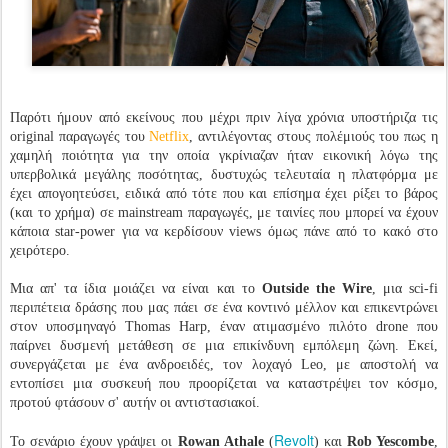
Παρότι ήμουν από εκείνους που μέχρι πριν λίγα χρόνια υποστήριζα τις
original παραγωγές του
Netflix
, αντιλέγοντας στους πολέμιούς του πως η
χαμηλή ποιότητα για την οποία γκρίνιαζαν ήταν εικονική λόγω της
υπερβολικά μεγάλης ποσότητας, δυστυχώς τελευταία η πλατφόρμα με
έχει απογοητεύσει, ειδικά από τότε που και επίσημα έχει ρίξει το βάρος
(και το χρήμα) σε mainstream παραγωγές, με ταινίες που μπορεί να έχουν
κάποια star-power για να κερδίσουν views όμως πάνε από το κακό στο
χειρότερο.
Μια απ' τα ίδια μοιάζει να είναι και το
Outside the Wire
, μια sci-fi
περιπέτεια δράσης που μας πάει σε ένα κοντινό μέλλον και επικεντρώνει
στον υποσμηναγό Thomas Harp, έναν ατιμασμένο πιλότο drone που
παίρνει δυσμενή μετάθεση σε μια επικίνδυνη εμπόλεμη ζώνη. Εκεί,
συνεργάζεται με ένα ανδροειδές, τον λοχαγό Leo, με αποστολή να
εντοπίσει μια συσκευή που προορίζεται να καταστρέψει τον κόσμο,
προτού φτάσουν σ' αυτήν οι αντιστασιακοί.
Revolt
Το σενάριο έχουν γράψει οι
Rowan Athale
(
) και
Rob Yescombe
,