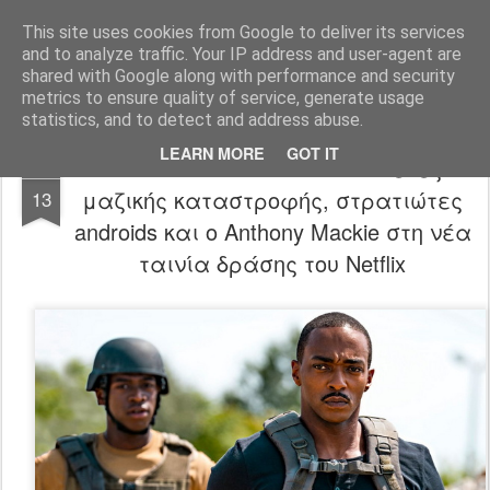
FilmBoy
This site uses cookies from Google to deliver its services
and to analyze traffic. Your IP address and user-agent are
shared with Google along with performance and security
metrics to ensure quality of service, generate usage
statistics, and to detect and address abuse.
LEARN MORE
GOT IT
Outside the Wire trailer: Συσκευές
JAN
μαζικής καταστροφής, στρατιώτες
13
androids και ο Anthony Mackie στη νέα
ταινία δράσης του Netflix