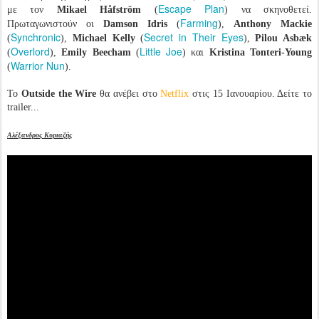
Escape Plan
με τον
Mikael Håfström
(
) να σκηνοθετεί.
Farming
Πρωταγωνιστούν οι
Damson Idris
(
),
Anthony Mackie
Synchronic
Secret in Their Eyes
(
),
Michael Kelly
(
),
Pilou Asbæk
Overlord
Little Joe
(
),
Emily Beecham
(
) και
Kristina Tonteri-Young
Warrior Nun
(
).
Το
Outside the Wire
θα ανέβει στο
Netflix
στις 15 Ιανουαρίου. Δείτε το
trailer...
Αλέξανδρος Κυριαζής