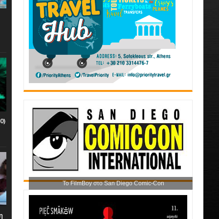
0)
Το FilmBoy στο San Diego Comic-Con
η