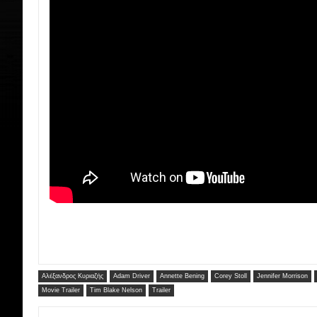
Αλέξανδρος Κυριαζής
Adam Driver
Annette Bening
Corey Stoll
Jennifer Morrison
Movie Trailer
Tim Blake Nelson
Trailer