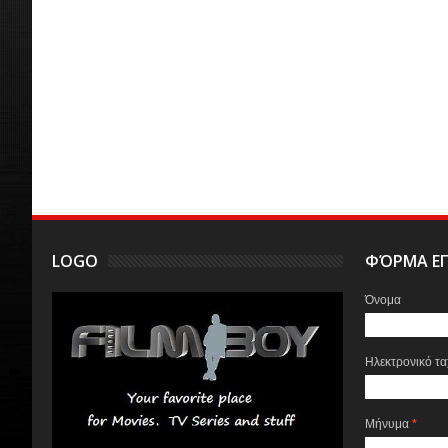
LOGO
ΦΌΡΜΑ ΕΠ
Όνομα
Ηλεκτρονικό τ
Μήνυμα
*