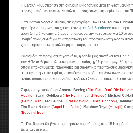
Η μεγάλη καθυστέρηση στη διανομή μίας ταινίας μετά τη φεστιβαλική 
οιωνός.. εκτός αν είναι πολύ καλός οιωνός όπως στη περίπτωση του
T
Η ταινία του
Scott Z. Burns
, σεναριογράφου των
The Bourne Ultima
πρεμιέρα στις αρχές του χρόνου στο
φεστιβάλ Sundance
όπου πήρε πο
αρπάζει τα δικαιώματα διανομής, όμως να την καθυστερεί για 10 σχεδ
βραβεύσεων, ειδικά για την περίπτωση του πρωταγωνιστή
Adam Driv
χαρακτηρίστηκε ως η καλύτερη της καριέρας του.
Βασισμένη σε πραγματικά γεγονότα, η ταινία μας συστήνει τον Daniel J
των ΗΠΑ σε θέματα πληροφοριών, ο οποίος ηγήθηκε της μεγαλύτερης έ
οποία αποκάλυψε τις παράνομες και σαδιστικές περιπτώσεις βασανιστ
μετά την 11η Σεπτεμβρίου, καταθέτοντας μια έκθεση άνω των 6,3 εκατ
αντιμετωπίσει μέχρι και τον ίδιο τον Λευκό Οίκο που προσπαθούσε να 
Συμπρωταγωνιστούν οι
Annette Bening
(
Film Stars Don't Die in Liver
Royale
).
Sarah Goldberg
(
The Hummingbird Project
),
Michael C. Hall
(
Gemini Man
),
Ted Levine
(
Jurassic World: Fallen Kingdom
),
Jennifer
Tim Blake Nelson
(
Angel Has Fallen
),
Matthew Rhys
(
Mowgli
),
Corey
(
Beautiful Boy
).
Το
The Report
θα βγει στις αμερικάνικες αίθουσες στις 15 Νοεμβρίου.
Δείτε τα trailers...