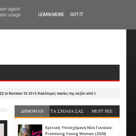
user-agent
rate usage
LEARN MORE
GOT IT
view: Οι 10+1 Καλύτερες ταινίες της σεζόν από τον Γιώργο Νυκταράκη
Ασθ
ΔΗΜΟΦΙΛΗ
ΤΑ ΣΧΟΛΙΑ ΣΑΣ
MUST SEE
Κριτική: Υποσχόμενη Νέα Γυναίκα -
Promising Young Woman (2020)