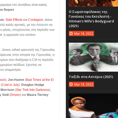
πρεμιέρα του συνήθως είναι κακός
he Report
.
Ο Σωματοφύλακας της
Γυναίκας του Εκτελεστή -
tum
,
Side Effects
και
Contagion
, έκανε
Hitman's Wife's Bodyguard
λύ καλές κριτικές, με την
Amazon
να
(2021)
όν μήνες, στοχεύοντας στη περίοδο των
Mar
18,
2022
er
, η ερμηνεία του οποίου
. Jones, ειδικό ερευνητή της Γερουσίας
ρευνας στην ιστορία της Γερουσίας, η
ηρίων που διεξήγαγε η CIA τη περίοδο
ομμυρίων σελίδων, έχοντας να
τον σταματήσει.
Ταξίδι στα Αστέρια (2021)
pool
),
Jon Hamm
(
Bad Times at the El
Mar
18,
2022
(
Cold in July
),
Douglas Hodge
 Morrison
(
Star Trek Into Darkness
),
 Stoll
(
Driven
) και
Maura Tierney