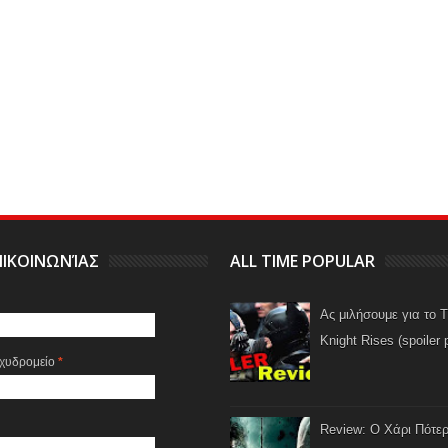
ΙΚΟΙΝΩΝΊΑΣ
ALL TIME POPULAR
Ας μιλήσουμε για το 
Knight Rises (spoiler 
αχυδρομείο
*
Review: Ο Χάρι Πότερ