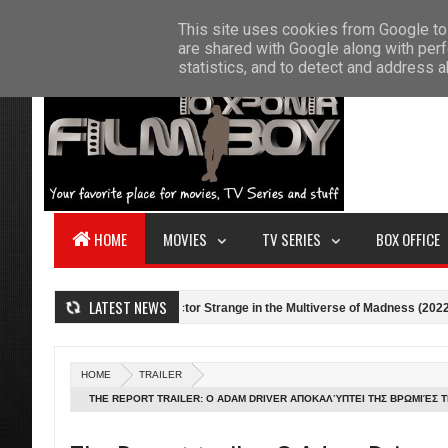
F
This site uses cookies from Google to 
HOME
ABOUT US
CONTACT
S
are shared with Google along with perf
statistics, and to detect and address 
HOME
MOVIES
TV SERIES
BOX OFFICE
LATEST NEWS
2022)
Κριτική: Doctor Strange in the Multiverse of Madness (2022)
HOME
TRAILER
THE REPORT TRAILER: Ο ADAM DRIVER ΑΠΟΚΑΛΎΠΤΕΙ ΤΗΣ ΒΡΩΜΙΈΣ ΤΗ
AMAZON