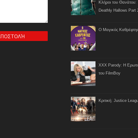
Κλήροι του Θανάτου: 
Deathly Hallows Part 
Ο Μαγικός Καθρέφτη
XXX Parody: Η Ερωτ
του FilmBoy
Κριτική: Justice Leag