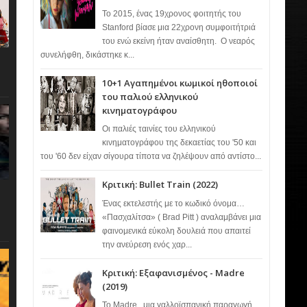
Το 2015, ένας 19χρονος φοιτητής του
Stanford βίασε μια 22χρονη συμφοιτήτριά
του ενώ εκείνη ήταν αναίσθητη. Ο νεαρός
συνελήφθη, δικάστηκε κ...
10+1 Αγαπημένοι κωμικοί ηθοποιοί
του παλιού ελληνικού
κινηματογράφου
Οι παλιές ταινίες του ελληνικού
κινηματογράφου της δεκαετίας του '50 και
του '60 δεν είχαν σίγουρα τίποτα να ζηλέψουν από αντίστο...
Κριτική: Bullet Train (2022)
Ένας εκτελεστής με το κωδικό όνομα…
«Πασχαλίτσα» ( Brad Pitt ) αναλαμβάνει μια
φαινομενικά εύκολη δουλειά που απαιτεί
την ανεύρεση ενός χαρ...
Κριτική: Εξαφανισμένος - Madre
(2019)
Το Madre , μια γαλλοϊσπανική παραγωγή