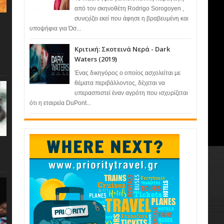
από τον σκηνοθέτη Rodrigo Sorogoyen ,
συνεχίζει εκεί που άφησε η βραβευμένη και
υποψήφια για Όσ...
Κριτική: Σκοτεινά Νερά - Dark
Waters (2019)
Ένας δικηγόρος ο οποίος ασχολείται με
θέματα περιβάλλοντος, δέχεται να
υπερασπιστεί έναν αγρότη που ισχυρίζεται
ότι η εταιρεία DuPont...