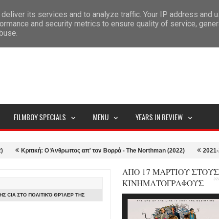
deliver its services and to analyze traffic. Your IP address and 
ITEMAP
ormance and security metrics to ensure quality of service, gene
abuse.
FILMBOY SPECIALS
MENU
YEARS IN REVIEW
Κριτική: Ο Άνθρωπος απ' τον Βορρά - The Northman (2022)
2021-22 in Re
ΑΠΟ 17 ΜΑΡΤΙΟΥ ΣΤΟΥΣ
ΚΙΝΗΜΑΤΟΓΡΑΦΟΥΣ
Σ CIA ΣΤΟ ΠΟΛΙΤΙΚΌ ΘΡΊΛΕΡ ΤΗΣ