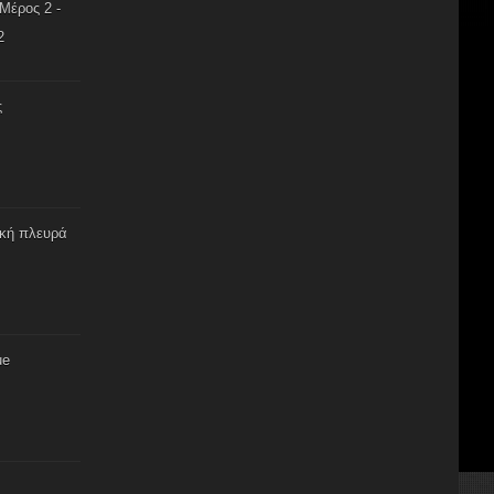
Μέρος 2 -
2
ς
ική πλευρά
ue