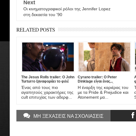
Next
Οι κινηματογραφικοί ρόλοι της Jennifer Lopez
στη δεκαετία του '90
RELATED POSTS
The Jesus Rolls trailer: Ο John
Cyrano trailer: Ο Peter
A
Turturro ξαναφοράει το φιλέ
Dinklage είναι ένας...
στα μαλλιά στο spin-off του The
διαφορετικός Συρανό ντε
έ
Ένας από τους πιο
Η έναρξη της καριέρας του
Big Lebowski!
Μπερζεράκ στη νέα μιούζικαλ
A
αγαπητούς χαρακτήρες της
με τα Pride & Prejudice και
διασκευή από το σκηνοθέτη
cult επιτυχίας των αδερφ...
Atonement μα...
του Darkest Hour!
ΜΗ ΞΕΧΑΣΕΙΣ ΝΑ ΣΧΟΛΙΑΣΕΙΣ