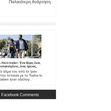
Παλαιότερη Ανάρτηση
 Hero trailer: Ένα θύμα, ένας
φυλακισμένος, ένας ήρωας,
νας πατέρας. Έρχεται στο
Το άλμα του από το Ιράν
mazon η νέα ταινία του
στην Ισπανία με το Todos lo
Asghar Farhadi!
Saben ήταν αξιόλογ...
Facebook Comments