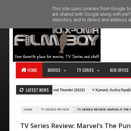
F
This site uses cookies from Google to 
HOME
ABOUT US
CONTACT
S
are shared with Google along with perf
statistics, and to detect and address 
HOME
MOVIES
TV SERIES
BOX OFFICE
LATEST NEWS
Κριτική: Thor: Love and Thunder (2022)
Κριτική: Αγέλη Προβάτων (2021
HOME
TV SERIES REVIEW
TV SERIES REVIEW: MARVEL'S THE 
TV Series Review: Marvel's The Pun