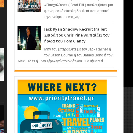
«Πασχαλίτσα» ( Brad Pitt ) αναλαμβάνει μια
φαινομενικά εύκολη δουλειά που απαιτεί
την ανεύρεση ενός χαρ...
Jack Ryan Shadow Recruit trailer:
Σειρά του Chris Pine να παίξει τον
ήρωα του Tom Clancy
Μην τον μπερδεύετε με τον Jack Racher ή
τον Jason Bourne ή τον James Bond ή τον
Alex Cross ή...δεν ξέρω εγώ ποιον άλλον. Η αλήθεια εί...