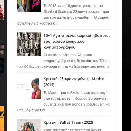
Το 2015, ένας 19χρονος φοιτητής του
Stanford βίασε μια 22χρονη συμφοιτήτριά
του ενώ εκείνη ήταν αναίσθητη. Ο νεαρός
συνελήφθη, δικάστηκε κ...
10+1 Αγαπημένοι κωμικοί ηθοποιοί
του παλιού ελληνικού
κινηματογράφου
Οι παλιές ταινίες του ελληνικού
κινηματογράφου της δεκαετίας του '50 και
του '60 δεν είχαν σίγουρα τίποτα να ζηλέψουν από αντίστο...
Κριτική: Εξαφανισμένος - Madre
(2019)
Το Madre , μια γαλλοϊσπανική παραγωγή
από τον σκηνοθέτη Rodrigo Sorogoyen ,
συνεχίζει εκεί που άφησε η βραβευμένη και
υποψήφια για Όσ...
Κριτική: Bullet Train (2022)
Ένας εκτελεστής με το κωδικό όνομα…