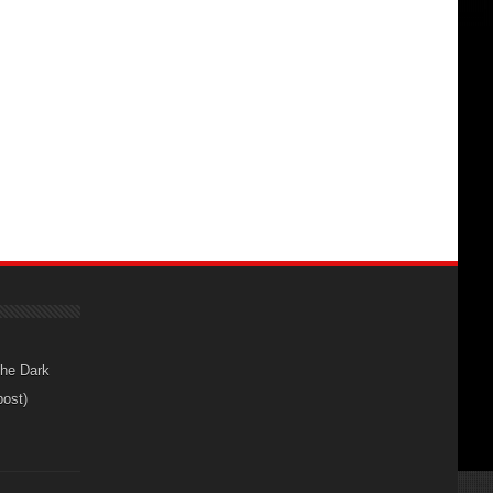
The Dark
post)