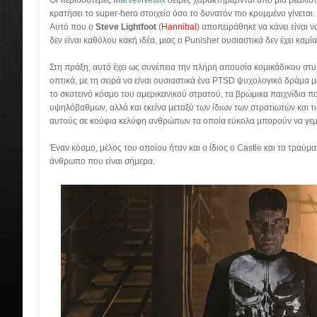
Οι περισσότερες
Marvel/Netflix
σειρές χαρακτηρίζονται από μια ρεαλισ
κρατήσει το super-hero στοιχείο όσο το δυνατόν πιο κρυμμένο γίνεται.
Αυτό που ο
Steve Lightfoot
(
Hannibal
) αποπειράθηκε να κάνει είναι 
δεν είναι καθόλου κακή ιδέα, μιας ο Punisher ουσιαστικά δεν έχει καμ
Στη πράξη, αυτό έχει ως συνέπεια την πλήρη απουσία κομικάδικου στυ
οπτικά, με τη σειρά να είναι ουσιαστικά ένα PTSD ψυχολογικό δράμα με
το σκοτεινό κόσμο του αμερικανικού στρατού, τα βρώμικα παιχνίδια π
υψηλόβαθμων, αλλά και εκείνα μεταξύ των ίδιων των στρατιωτών και τ
αυτούς σε κούφια κελύφη ανθρώπων τα οποία εύκολα μπορούν να γεμ
Έναν κόσμο, μέλος του οποίου ήταν και ο ίδιος ο Castle και τα τραύμα
άνθρωπο που είναι σήμερα.