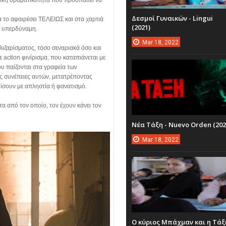
τική δραματικότητα που προσπαθεί να
Δεσμοί Γυναικών - Lingui
να το αφαιρέσει ΤΕΛΕΙΩΣ και στα χαρτιά
(2021)
ία υπερδύναμη.
Mar
18,
2022
λιζαρίσματος, τόσο σεναριακά όσο και
 action φινίρισμα, που καταπιάνεται με
ου παίζονται στα γραφεία των
ις συνέπειες αυτών, μετατρέποντας
ίσουν με απληστία ή φανατισμό.
τα από τον οποίο, τον έχουν κάνει τον
Νέα Τάξη - Nuevo Orden (202
Mar
18,
2022
Ο κύριος Μπάχμαν και η Τάξ