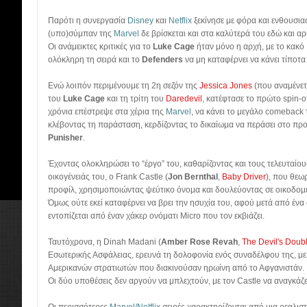
Παρότι η συνεργασία
Disney
και
Netflix
ξεκίνησε με φόρα και ενθουσια
(υπο)σύμπαν της
Marvel
δε βρίσκεται και στα καλύτερά του εδώ και α
Οι ανάμεικτες κριτικές για το
Luke Cage
ήταν μόνο η αρχή, με το κακό
ολόκληρη τη σειρά και το
Defenders
να μη καταφέρνει να κάνει τίποτα
Ενώ λοιπόν περιμένουμε τη 2η σεζόν της
Jessica Jones
(που αναμένετα
του
Luke Cage
και τη τρίτη του
Daredevil
, κατέφτασε το πρώτο spin-of
χρόνια επέστρεψε στα χέρια της
Marvel
, να κάνει το μεγάλο comeback 
κλέβοντας τη παράσταση, κερδίζοντας το δικαίωμα να περάσει στο προ
Punisher
.
Έχοντας ολοκληρώσει το “έργο” του, καθαρίζοντας και τους τελευταίο
οικογένειάς του, ο Frank Castle (
Jon Bernthal
,
Baby Driver
), που θεω
προφίλ, χρησιμοποιώντας ψεύτικο όνομα και δουλεύοντας σε οικοδομ
Όμως ούτε εκεί καταφέρνει να βρει την ησυχία του, αφού μετά από έν
εντοπίζεται από έναν χάκερ ονόματι Micro που τον εκβιάζει.
Ταυτόχρονα, η Dinah Madani (
Amber Rose Revah
,
The Devil's Doub
Εσωτερικής Ασφάλειας, ερευνά τη δολοφονία ενός συναδέλφου της, με 
Αμερικανών στρατιωτών που διακινούσαν ηρωίνη από το Αφγανιστάν.
Οι δύο υποθέσεις δεν αργούν να μπλεχτούν, με τον Castle να αναγκάζε