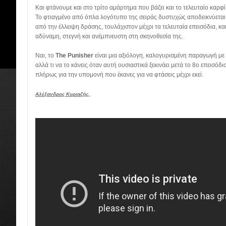
Και φτάνουμε και στο τρίτο αμάρτημα που βάζει και το τελευταίο καρφί
Το φτιαγμένο από όπλα λογότυπο της σειράς δυστυχώς αποδεικνύεται σ
από την έλλειψη δράσης, τουλάχιστον μέχρι τα τελευταία επεισόδια, και
αδύναμη, στεγνή και ανέμπνευστη στη σκηνοθεσία της.
Ναι, το
The Punisher
είναι μια αξιόλογη, καλογυρισμένη παραγωγή με 
αλλά τι να το κάνεις όταν αυτή ουσιαστικά ξεκινάει μετά το 8ο επεισόδι
πλήρως για την υπομονή που έκανες για να φτάσεις μέχρι εκεί.
Αλέξανδρος Κυριαζής.