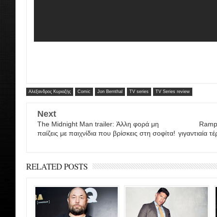
Αλέξανδρος Κυριαζής
Comic
Jon Bernthal
TV series
TV Series review
Next
The Midnight Man trailer: Άλλη φορά μη
Rampa
παίζεις με παιχνίδια που βρίσκεις στη σοφίτα!
γιγαντιαία τ
RELATED POSTS