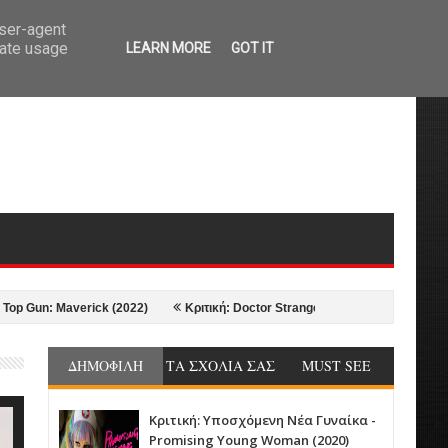
user-agent
rate usage
LEARN MORE
GOT IT
Maverick (2022)
Κριτική: Doctor Strange in the Multiverse of Madness (20
ΔΗΜΟΦΙΛΗ
ΤΑ ΣΧΟΛΙΑ ΣΑΣ
MUST SEE
Κριτική: Υποσχόμενη Νέα Γυναίκα -
Promising Young Woman (2020)