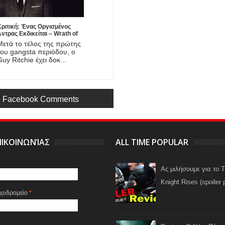
Κριτική: Ένας Οργισμένος
ντρας Εκδικείται – Wrath of
Man (2021)
Μετά το τέλος της πρώτης
του gangsta περιόδου, ο
uy Ritchie έχει δοκ...
Facebook Comments
ΙΚΟΙΝΩΝΊΑΣ
ALL TIME POPULAR
Ας μιλήσουμε για το 
Knight Rises (spoiler 
αχυδρομείο
*