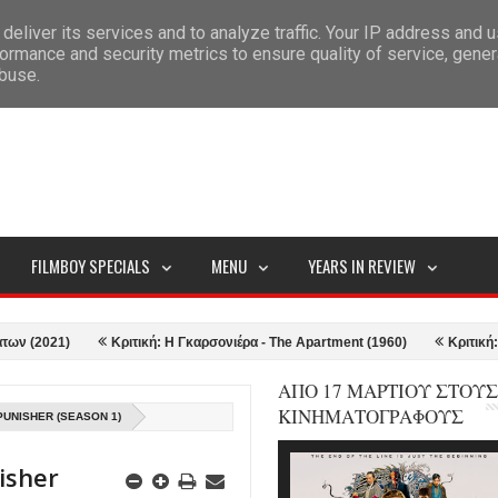
deliver its services and to analyze traffic. Your IP address and 
ITEMAP
ormance and security metrics to ensure quality of service, gene
abuse.
FILMBOY SPECIALS
MENU
YEARS IN REVIEW
)
Κριτική: Η Γκαρσονιέρα - The Apartment (1960)
Κριτική: Top Gun: 
ΑΠΟ 17 ΜΑΡΤΙΟΥ ΣΤΟΥΣ
ΚΙΝΗΜΑΤΟΓΡΑΦΟΥΣ
PUNISHER (SEASON 1)
isher