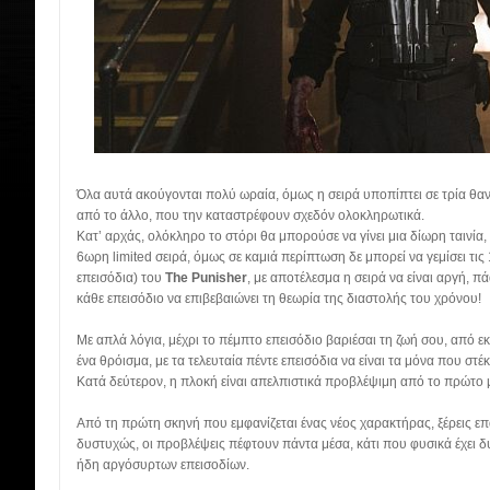
Όλα αυτά ακούγονται πολύ ωραία, όμως η σειρά υποπίπτει σε τρία θα
από το άλλο, που την καταστρέφουν σχεδόν ολοκληρωτικά.
Κατ’ αρχάς, ολόκληρο το στόρι
θα μπορούσε να γίνει μια δίωρη ταινία, 
6ωρη limited σειρά, όμως σε καμιά περίπτωση δε μπορεί να γεμίσει τι
επεισόδια) του
The Punisher
, με αποτέλεσμα η σειρά να είναι αργή,
κάθε επεισόδιο να επιβεβαιώνει τη θεωρία της διαστολής του χρόνου!
Με απλά λόγια, μέχρι το πέμπτο επεισόδιο βαριέσαι τη ζωή σου, από εκε
ένα θρόισμα, με τα τελευταία πέντε επεισόδια να είναι τα μόνα που στ
Κατά δεύτερον, η πλοκή είναι απελπιστικά προβλέψιμη από το πρώτο μ
Από τη πρώτη σκηνή που εμφανίζεται ένας νέος χαρακτήρας, ξέρεις επα
δυστυχώς, οι προβλέψεις πέφτουν πάντα μέσα, κάτι που φυσικά έχει 
ήδη αργόσυρτων επεισοδίων.