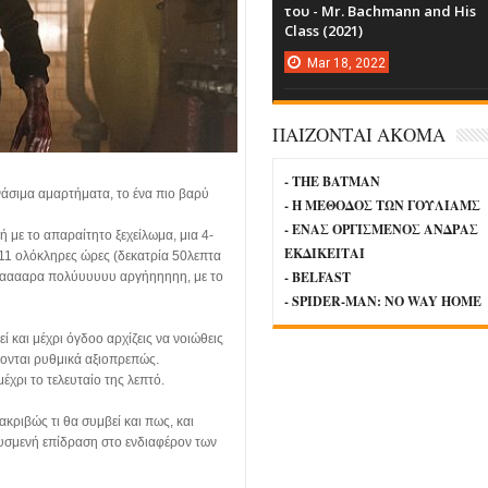
του - Mr. Bachmann and His
Class (2021)
Mar
18,
2022
ΠΑΙΖΟΝΤΑΙ ΑΚΟΜΑ
- THE BATMAN
νάσιμα αμαρτήματα, το ένα πιο βαρύ
- Η ΜΕΘΟΔΟΣ ΤΩΝ ΓΟΥΛΙΑΜΣ
- ΕΝΑΣ ΟΡΓΙΣΜΕΝΟΣ ΑΝΔΡΑΣ
ή με το απαραίτητο ξεχείλωμα, μια 4-
ΕΚΔΙΚΕΙΤΑΙ
ς 11 ολόκληρες ώρες (δεκατρία 50λεπτα
- BELFAST
 πάααααρα πολύυυυυυ αργήηηηηη, με το
- SPIDER-MAN: NO WAY HOME
ί και μέχρι όγδοο αρχίζεις να νοιώθεις
έκονται ρυθμικά αξιοπρεπώς.
έχρι το τελευταίο της λεπτό.
κριβώς τι θα συμβεί και πως, και
δυσμενή επίδραση στο ενδιαφέρον των