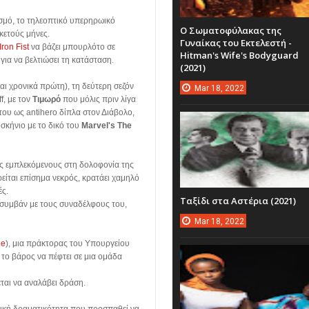
σμό, το τηλεοπτικό υπερηρωικό
Ο Σωματοφύλακας της
ρκετούς μήνες.
Γυναίκας του Εκτελεστή -
Iron Fist
να βάζει μπουρλότο σε
Hitman's Wife's Bodyguard
 για να βελτιώσει τη κατάσταση.
(2021)
ι χρονικά πρώτη), τη δεύτερη σεζόν
Mar
18,
2022
f, με τον
Τιμωρό
που μόλις πριν λίγα
του ως antihero δίπλα στον Διάβολο,
σκήνιο με το δικό του
Marvel's The
υς εμπλεκόμενους στη δολοφονία της
ρείται επίσημα νεκρός, κρατάει χαμηλό
ές.
Ταξίδι στα Αστέρια (2021)
α συμβάν με τους συναδέλφους του,
Mar
18,
2022
le
), μια πράκτορας του Υπουργείου
το βάρος να πέφτει σε μια ομάδα
ται να αναλάβει δράση.