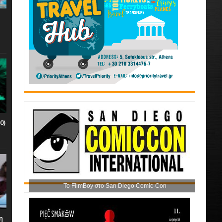
0)
Το FilmBoy στο San Diego Comic-Con
η