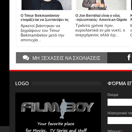
Ο Timur Bekmambetov
Ο Jon Bernthal είναι ο νέος
ετοιμάζεται να ζωντανέψει τις
-τηλεοπτικός- American Gigolo
Ά
ιστορίες τρόμου του Stan Lee!
Τριάντα χρόνια πριν,
Αρκετοί βιάστηκαν να
κυριολεκτικά εν μία νυκτί, ο
ξεγράψουν τον Timur
ανερχόμενος αλλά όχι...
Bekmambetov μετά την
G
αποτυχία...
ΜΗ ΞΕΧΑΣΕΙΣ ΝΑ ΣΧΟΛΙΑΣΕΙΣ
LOGO
ΦΌΡΜΑ ΕΠ
Όνομα
Ηλεκτρονικό τ
Μήνυμα
*