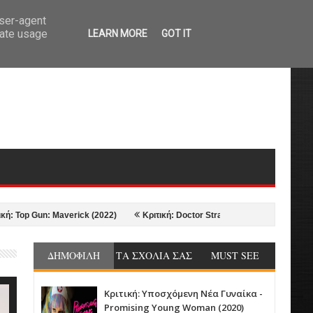
user-agent
rate usage
LEARN MORE
GOT IT
Gun: Maverick (2022)
Κριτική: Doctor Strange in the Multiverse of Madnes
ΔΗΜΟΦΙΛΗ
ΤΑ ΣΧΟΛΙΑ ΣΑΣ
MUST SEE
Κριτική: Υποσχόμενη Νέα Γυναίκα -
Promising Young Woman (2020)