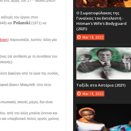
υ στις αρχές του 17
αιώνα [1603-
Ο Σωματοφύλακας της
 εκδοχές του έργου στον
Γυναίκας του Εκτελεστή -
Polanski
Hitman's Wife's Bodyguard
948) και
(1971) να
(2021)
Mar
18,
2022
town
) παρουσιάζει, λοιπόν, άλλη μία
όνες (σε αντίθεση με τη συνήθεια του
 σκηνής).
νίοτε ξεφεύγει από τα όρια της ουσίας,
Ταξίδι στα Αστέρια (2021)
ραφικά βίαιο» Μακμπέθ, τότε στον
Mar
18,
2022
υπωσιακές σκηνές μάχης δεν είναι
ου, από την άλλη μπαίνει έντονα και
ται και υπερβολικά πολύς αργός χρόνος