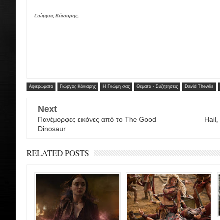
Γιώργος Κόνιαρης.
Αφιερωματα
Γιώργος Κόνιαρης
Η Γνώμη σας
Θεματα - Συζητησεις
David Thewlis
Next
Πανέμορφες εικόνες από το The Good
Hail,
Dinosaur
RELATED POSTS