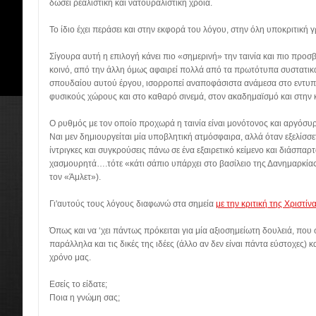
δώσει ρεαλιστική και νατουραλιστική χροιά.
Το ίδιο έχει περάσει και στην εκφορά του λόγου, στην όλη υποκριτική 
Σίγουρα αυτή η επιλογή κάνει πιο «σημερινή» την ταινία και πιο προσ
κοινό, από την άλλη όμως αφαιρεί πολλά από τα πρωτότυπα συστατικά
σπουδαίου αυτού έργου, ισορροπεί αναποφάσιστα ανάμεσα στο εντυ
φυσικούς χώρους και στο καθαρό σινεμά, στον ακαδημαϊσμό και στην 
Ο ρυθμός με τον οποίο προχωρά η ταινία είναι μονότονος και αργόσυ
Ναι μεν δημιουργείται μία υποβλητική ατμόσφαιρα, αλλά όταν εξελίσσ
ίντριγκες και συγκρούσεις πάνω σε ένα εξαιρετικό κείμενο και διάσπα
χασμουρητά….τότε «κάτι σάπιο υπάρχει στο βασίλειο της Δανημαρκία
τον «Άμλετ»).
Γι'αυτούς τους λόγους διαφωνώ στα σημεία
με την κριτική της Χριστίν
Όπως και να ‘χει πάντως πρόκειται για μία αξιοσημείωτη δουλειά, που 
παράλληλα και τις δικές της ιδέες (άλλο αν δεν είναι πάντα εύστοχες) κ
χρόνο μας.
Εσείς το είδατε;
Ποια η γνώμη σας;