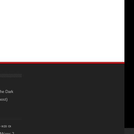
The Dark
post)
 και οι
Μέρος 2 -