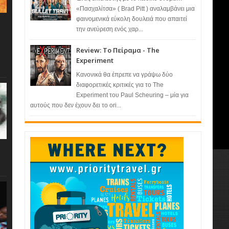
«Πασχαλίτσα» ( Brad Pitt ) αναλαμβάνει μια
φαινομενικά εύκολη δουλειά που απαιτεί
την ανεύρεση ενός χαρ...
Review: Το Πείραμα - The
Experiment
Κανονικά θα έπρεπε να γράψω δύο
διαφορετικές κριτικές για το The
Experiment του Paul Scheuring – μία για
αυτούς που δεν έχουν δει το ori...