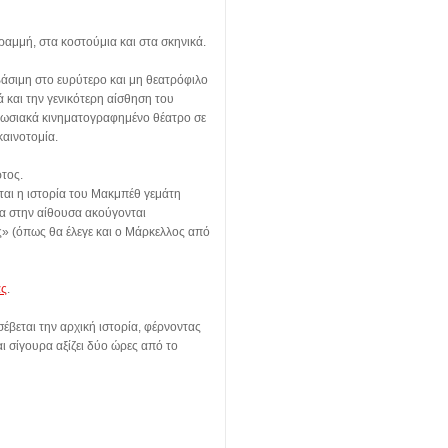
γραμμή, στα κοστούμια και στα σκηνικά.
βάσιμη στο ευρύτερο και μη θεατρόφιλο
 και την γενικότερη αίσθηση του
πωσιακά κινηματογραφημένο θέατρο σε
καινοτομία.
ρτος.
εται η ιστορία του Μακμπέθ γεμάτη
ρτα στην αίθουσα ακούγονται
ς» (όπως θα έλεγε και ο Μάρκελλος από
ας
.
σέβεται την αρχική ιστορία, φέρνοντας
αι σίγουρα αξίζει δύο ώρες από το