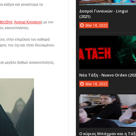
α κάδρα και γενικότερα τα
Δεσμοί Γυναικών - Lingui
(2021)
tective
,
Animal Kingdom
) με τον
Mar
18,
2022
ύς εικονοπλάστες.
άρος στην επιμέλεια του καθαρά
βάρος του όχι και τόσο δουλεμένου
 σε μεγάλο βαθμό ανικανοποίητες.
Νέα Τάξη - Nuevo Orden (202
Mar
18,
2022
Ο κύριος Μπάχμαν και η Τάξ