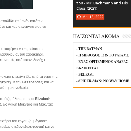
του - Mr. Bachmann and His
Class (2021)
Mar
18,
2022
 αποδίδει (πιθανόν κατόπιν
όγα και καμία ενέργεια που να
ΠΑΙΖΟΝΤΑΙ ΑΚΟΜΑ
- THE BATMAN
 καταφέρνει να κυριεύσει τις
 κλασσικού αυτού χαρακτήρα.
- Η ΜΕΘΟΔΟΣ ΤΩΝ ΓΟΥΛΙΑΜΣ
ατανοητές σε όποιον, δεν έχει
- ΕΝΑΣ ΟΡΓΙΣΜΕΝΟΣ ΑΝΔΡΑΣ
ΕΚΔΙΚΕΙΤΑΙ
- BELFAST
ρίσκεται κι εκείνη έξω από τα νερά της.
- SPIDER-MAN: NO WAY HOME
ύγκριση με τον
Fassbender
) και να
από τη σκηνοθεσία.
ικούς) ρόλους τους οι
Elizabeth
), ως Λαίδη Μακντάφ και Μακντάφ
ακτήρα του έργου (οι μάγισσες
τρέλας σχεδόν εξαλείφονται) και να