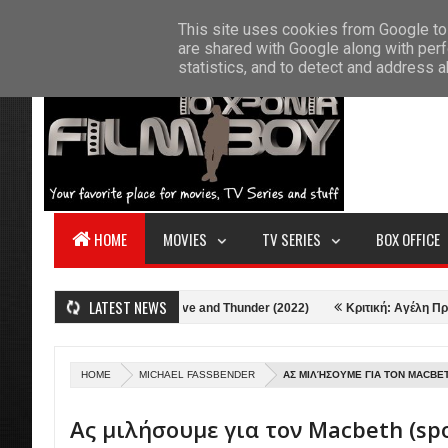
F
This site uses cookies from Google to 
HOME
ABOUT US
CONTACT
S
are shared with Google along with perf
statistics, and to detect and address 
HOME
MOVIES
TV SERIES
BOX OFFICE
LATEST NEWS
Κριτική: Thor: Love and Thunder (2022)
Κριτική: Αγέλη Προβάτων (
HOME
MICHAEL FASSBENDER
ΑΣ ΜΙΛΉΣΟΥΜΕ ΓΙΑ ΤΟΝ MACBET
Ας μιλήσουμε για τον Macbeth (spo