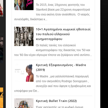
Το 2015, ένας 19χρονος φοιτητής του
Stanford βίασε μια 22χρονη συμφοιτήτριά
του ενώ εκείνη ήταν αναίσθητη. Ο νεαρός
συνελήφθη, δικάστηκε κ...
10+1 Αγαπημένοι κωμικοί ηθοποιοί
του παλιού ελληνικού
κινηματογράφου
Οι παλιές ταινίες του ελληνικού
κινηματογράφου της δεκαετίας του '50 και
του '60 δεν είχαν σίγουρα τίποτα να ζηλέψουν από αντίστο...
Κριτική: Εξαφανισμένος - Madre
(2019)
Το Madre , μια γαλλοϊσπανική παραγωγή
από τον σκηνοθέτη Rodrigo Sorogoyen ,
συνεχίζει εκεί που άφησε η βραβευμένη και
υποψήφια για Όσ...
Κριτική: Bullet Train (2022)
Ένας εκτελεστής με το κωδικό όνομα…