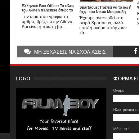
Α
Ελληνικό Box Office: Το τέλος
Spartacus: Πρέπει να το δω ή
του X-Men franchise όπως το
(
όχι; - του Νίκου Μουρατίδη
ξέραμε
Την ώρα που γράφω το
Έχουμε αναφερθεί στη
άρθρο, βρέχει στην Αθήνα.
σειρά Spartacus, αλλά
Και είναι η πρώτη βρ...
επειδή ακόμα υπάρχουν
κά...
ΜΗ ΞΕΧΑΣΕΙΣ ΝΑ ΣΧΟΛΙΑΣΕΙΣ
LOGO
ΦΌΡΜΑ ΕΠ
Όνομα
Ηλεκτρονικό τ
Μήνυμα
*