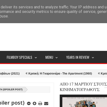
deliver its services and to analyze traffic. Your IP address and 
ITEMAP
ormance and security metrics to ensure quality of service, gene
abuse.
FILMBOY SPECIALS
MENU
YEARS IN REVIEW
2021)
Κριτική: Η Γκαρσονιέρα - The Apartment (1960)
Κριτική: Top 
ΑΠΟ 17 ΜΑΡΤΙΟΥ ΣΤΟΥΣ
ΚΙΝΗΜΑΤΟΓΡΑΦΟΥΣ
H (SPOILER POST)
iler post)