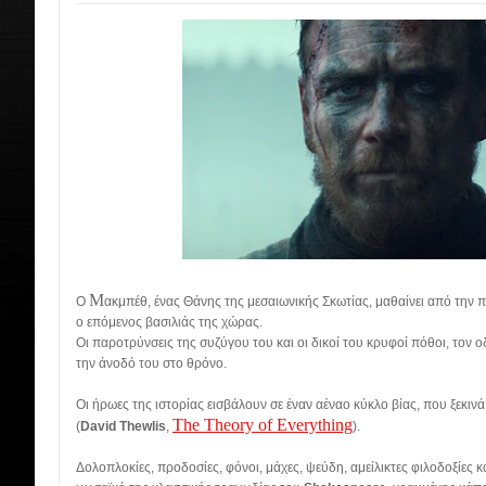
M
Ο
ακμπέθ, ένας Θάνης της μεσαιωνικής Σκωτίας, μαθαίνει από την π
ο επόμενος βασιλιάς της χώρας.
Οι παροτρύνσεις της συζύγου του και οι δικοί του κρυφοί πόθοι, τον 
την άνοδό του στο θρόνο.
Οι ήρωες της ιστορίας εισβάλουν σε έναν αέναο κύκλο βίας, που ξεκιν
The Theory of Everything
(
David Thewlis
,
).
Δολοπλοκίες, προδοσίες, φόνοι, μάχες, ψεύδη, αμείλικτες φιλοδοξίες κ