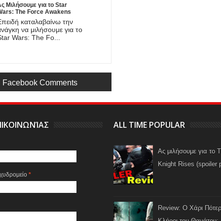
ς Μιλήσουμε για το Star
Wars: The Force Awakens
spoiler post)
Επειδή καταλαβαίνω την
ανάγκη να μιλήσουμε για το
Star Wars: The Fo...
Facebook Comments
ΙΚΟΙΝΩΝΊΑΣ
ALL TIME POPULAR
Ας μιλήσουμε για το 
Knight Rises (spoiler 
αχυδρομείο
*
Review: Ο Χάρι Πότερ
Κλήροι του Θανάτου: 