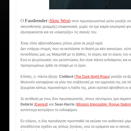
O
Fassbender
Slow West
(
) στον πρωταγωνιστικό ρόλο μοιάζει να
σκηνοθετικής γραμμής) επιφανειακά, χωρίς να έχει καμία εσωτερική φλ
εξωτερικεύεται και να «ηλεκτρίζει» τις σκηνές του.
Ένας τόσο αβανταδόρικος ρόλος μένει σε ρηχά νερά.
Δεν υπάρχει στιγμή, που να εκπλήσσει το θεατή με κάτι καινούριο, ούτε
συνειδήσεις μας ως Μακμπέθ με το βάθος, το κύρος και το εύρος του
Ενώ οι ψυχολογικές του μεταπτώσεις δεν είναι πάντα ευδιάκριτες και κ
προηγουμένως έρθει σε επαφή με το έργο.
Επίσης, η -πάντα έξοχη-
Cotillard
(
The Dark Night Rises
) μοιάζει να β
Μολονότι καταφέρνει να γίνει πιο επιβλητική με την ερμηνεία της (σε σ
ξεχωρίσει κάπως περισσότερο η Λαίδη της, μένει σχετικά αβοήθητη κι 
Σε αντίθεση με τους δύο πρωταγωνιστές, στους σύντομους (μα σημαντ
Debicki
(
Everest
) και
Sean Harris
(
Mission Impossible: Rogue Nation
αντίστοιχα κεντρίζουν το ενδιαφέρον.
Εν ολίγοις, η όλη προσέγγιση προσπαθεί να γειώσει τον αυθεντικό χαρ
αποδίδονται σχεδόν ως απλώς ζητιάνες, ενώ τα οράματα και οι σκηνές 