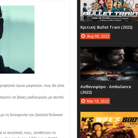
Κριτική: Bullet Train (2022)
Aug
08,
2022
ροφητεία τριών μαγισσών, πως θα γίνει
Ασθενοφόρο - Ambulance
(2022)
οδηγούν σε βίαιες ραδιουργίες με σκοπό
Mar
18,
2022
ά με τη δολοφονία του βασιλιά Ντάνκαν
αι οι συνέπειές τους, συνθέτουν το
ου