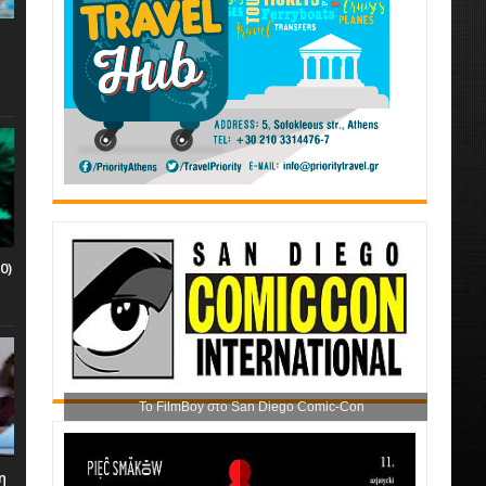
0)
Το FilmBoy στο San Diego Comic-Con
η