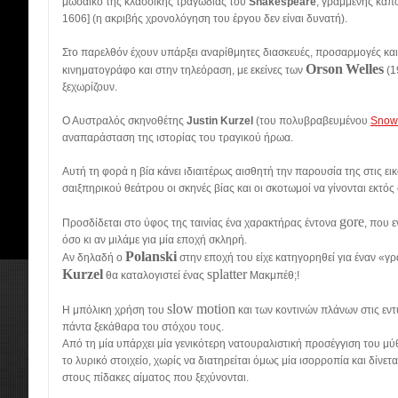
μωσαϊκό της κλασσικής τραγωδίας του
Shakespeare
, γραμμένης κάπο
1606] (η ακριβής χρονολόγηση του έργου δεν είναι δυνατή).
Στο παρελθόν έχουν υπάρξει αναρίθμητες διασκευές, προσαρμογές και
Orson
Welles
κινηματογράφο και στην τηλεόραση, με εκείνες των
(1
ξεχωρίζουν.
Ο Αυστραλός σκηνοθέτης
Justin Kurzel
(του πολυβραβευμένου
Snow
αναπαράσταση της ιστορίας του τραγικού ήρωα.
Αυτή τη φορά η βία κάνει ιδιαιτέρως αισθητή την παρουσία της στις εικ
σαιξπηρικού θεάτρου οι σκηνές βίας και οι σκοτωμοί να γίνονται εκτός
gore
Προσδίδεται στο ύφος της ταινίας ένα χαρακτήρας έντονα
, που ε
όσο κι αν μιλάμε για μία εποχή σκληρή.
Polanski
Αν δηλαδή ο
στην εποχή του είχε κατηγορηθεί για έναν «γ
Kurzel
splatter
θα καταλογιστεί ένας
Μακμπέθ;!
slow
motion
Η μπόλικη χρήση του
και των κοντινών πλάνων στις εντ
πάντα ξεκάθαρα του στόχου τους.
Από τη μία υπάρχει μία γενικότερη νατουραλιστική προσέγγιση του μύθ
το λυρικό στοιχείο, χωρίς να διατηρείται όμως μία ισορροπία και δίνε
στους πίδακες αίματος που ξεχύνονται.