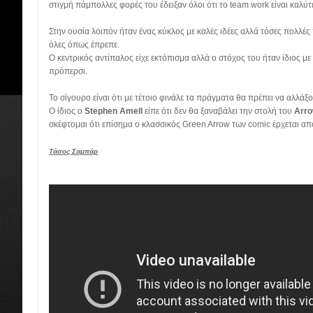
στιγμή πάμπολλες φορές του έδειξαν όλοι ότι το team work είναι καλύτε
Στην ουσία λοιπόν ήταν ένας κύκλος με καλές ιδέες αλλά τόσες πολλ
όλες όπως έπρεπε.
Ο κεντρικός αντίπαλος είχε εκτόπισμα αλλά ο στόχος του ήταν ίδιος μ
πρόπερσι.
Το σίγουρο είναι ότι με τέτοιο φινάλε τα πράγματα θα πρέπει να αλλάξ
Ο ίδιος ο
Stephen Amell
είπε ότι δεν θα ξαναβάλει την στολή του
Arr
σκέφτομαι ότι επίσημα ο κλασσικός Green Arrow των comic έρχεται 
Τάσος Σαμπάρ