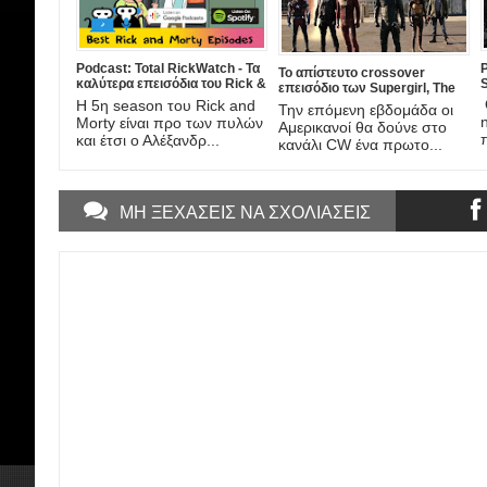
Podcast: Total RickWatch - Τα
Το απίστευτο crossover
καλύτερα επεισόδια του Rick &
επεισόδιο των Supergirl, The
Morty
Flash, Arrow και Legends of
Η 5η season του Rick and
Την επόμενη εβδομάδα οι
Tomorrow (trailer)!
Morty είναι προ των πυλών
Αμερικανοί θα δούνε στο
και έτσι ο Αλέξανδρ...
κανάλι CW ένα πρωτο...
ΜΗ ΞΕΧΑΣΕΙΣ ΝΑ ΣΧΟΛΙΑΣΕΙΣ