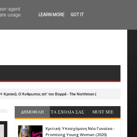
user-agent
rate usage
LEARN MORE
GOT IT
: Ο Άνθρωπος απ' τον Βορρά - The Northman (2022)
2021-22 in Review: Ο
ΔΗΜΟΦΙΛΗ
ΤΑ ΣΧΟΛΙΑ ΣΑΣ
MUST SEE
Κριτική: Υποσχόμενη Νέα Γυναίκα -
Promising Young Woman (2020)