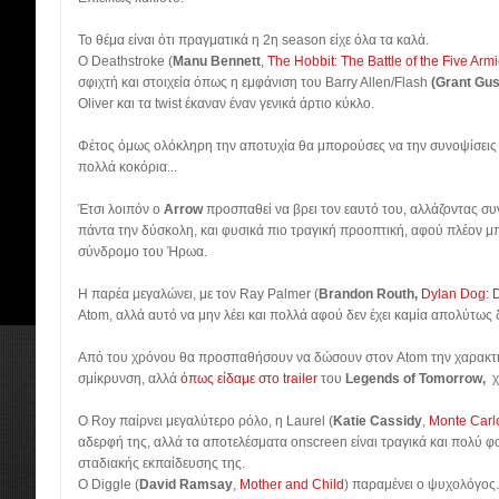
Το θέμα είναι ότι πραγματικά η 2η season είχε όλα τα καλά.
Ο Deathstroke (
Manu Bennett
,
The Hobbit: The Battle of the Five Arm
σφιχτή και στοιχεία όπως η εμφάνιση του Barry Allen/Flash
(Grant Gus
Oliver και τα twist έκαναν έναν γενικά άρτιο κύκλο.
Φέτος όμως ολόκληρη την αποτυχία θα μπορούσες να την συνοψίσεις σ
πολλά κοκόρια...
Έτσι λοιπόν ο
Arrow
προσπαθεί να βρει τον εαυτό του, αλλάζοντας σ
πάντα την δύσκολη, και φυσικά πιο τραγική προοπτική, αφού πλέον μ
σύνδρομο του Ήρωα.
Η παρέα μεγαλώνει, με τον Ray Palmer (
Brandon Routh,
Dylan Dog: D
Atom, αλλά αυτό να μην λέει και πολλά αφού δεν έχει καμία απολύτως
Από του χρόνου θα προσπαθήσουν να δώσουν στον Atom την χαρακτηρ
σμίκρυνση, αλλά
όπως είδαμε στο trailer
του
Legends of Tomorrow,
χ
Ο Roy παίρνει μεγαλύτερο ρόλο, η Laurel (
Katie Cassidy
,
Monte Carl
αδερφή της, αλλά τα αποτελέσματα onscreen είναι τραγικά και πολύ φο
σταδιακής εκπαίδευσης της.
Ο Diggle (
David Ramsay
,
Mother and Child
) παραμένει ο ψυχολόγος.