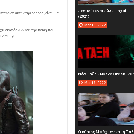
Δεσμοί Γυναικών - Lingui
τίπαλο σε αυτήν την season, είναι μια
(2021)
Mar
18,
2022
χει σκοπό να δώσει την ποινή που
τον Merlyn.
Νέα Τάξη - Nuevo Orden (202
Mar
18,
2022
Ο κύριος Μπάχμαν και η Τάξ