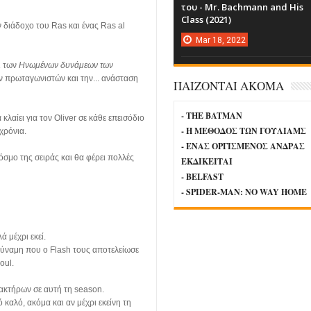
του - Mr. Bachmann and His
Class (2021)
 διάδοχο του Ras και ένας Ras al
Mar
18,
2022
ι των
Ηνωμένων δυνάμεων των
ών πρωταγωνιστών και την... ανάσταση
ΠΑΙΖΟΝΤΑΙ ΑΚΟΜΑ
- THE BATMAN
κλαίει για τον Oliver σε κάθε επεισόδιο
- Η ΜΕΘΟΔΟΣ ΤΩΝ ΓΟΥΛΙΑΜΣ
 χρόνια.
- ΕΝΑΣ ΟΡΓΙΣΜΕΝΟΣ ΑΝΔΡΑΣ
όσμο της σειράς και θα φέρει πολλές
ΕΚΔΙΚΕΙΤΑΙ
- BELFAST
- SPIDER-MAN: NO WAY HOME
ά μέχρι εκεί.
δύναμη που ο Flash τους αποτελείωσε
oul.
ακτήρων σε αυτή τη season.
 καλό, ακόμα και αν μέχρι εκείνη τη