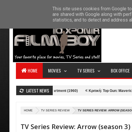
F
This site uses cookies from Google to 
HOME
ABOUT US
CONTACT
S
are shared with Google along with perf
statistics, and to detect and address 
HOME
MOVIES
TV SERIES
BOX OFFICE
LATEST NEWS
 Γκαρσονιέρα - The Apartment (1960)
Κριτική: Top Gun: Maverick (2022)
HOME
TV SERIES REVIEW
TV SERIES REVIEW: ARROW (SEASO
TV Series Review: Arrow (season 3)