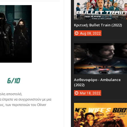
Κριτική: Bullet Train (2022)
Aug
08,
2022
Ασθενοφόρο - Ambulance
(2022)
Mar
18,
2022
κολη αποστολή.
α έπρεπε να συγχρονιστούν με μια
ς, των περιπετειών του Oliver