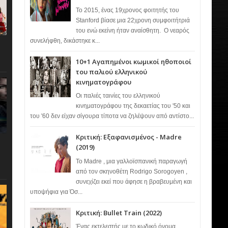
Το 2015, ένας 19χρονος φοιτητής του
Stanford βίασε μια 22χρονη συμφοιτήτριά
του ενώ εκείνη ήταν αναίσθητη. Ο νεαρός
συνελήφθη, δικάστηκε κ...
10+1 Αγαπημένοι κωμικοί ηθοποιοί
του παλιού ελληνικού
κινηματογράφου
Οι παλιές ταινίες του ελληνικού
κινηματογράφου της δεκαετίας του '50 και
του '60 δεν είχαν σίγουρα τίποτα να ζηλέψουν από αντίστο...
Κριτική: Εξαφανισμένος - Madre
(2019)
Το Madre , μια γαλλοϊσπανική παραγωγή
από τον σκηνοθέτη Rodrigo Sorogoyen ,
συνεχίζει εκεί που άφησε η βραβευμένη και
υποψήφια για Όσ...
Κριτική: Bullet Train (2022)
Ένας εκτελεστής με το κωδικό όνομα…