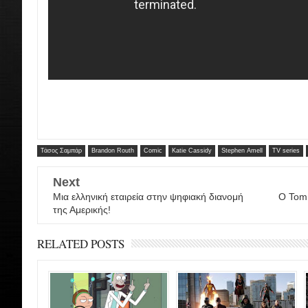
Τάσος Σαμπάρ
Brandon Routh
Comic
Katie Cassidy
Stephen Amell
TV series
Next
Μια ελληνική εταιρεία στην ψηφιακή διανομή
Ο Tom 
της Αμερικής!
RELATED POSTS