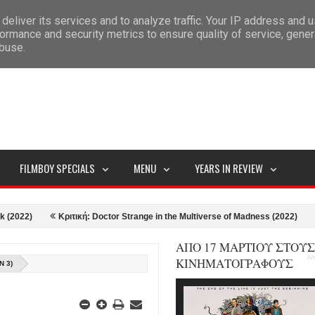
deliver its services and to analyze traffic. Your IP address and 
ITEMAP
ormance and security metrics to ensure quality of service, gene
abuse.
FILMBOY SPECIALS
MENU
YEARS IN REVIEW
Κριτική: Doctor Strange in the Multiverse of Madness (2022)
Κριτική
ΑΠΟ 17 ΜΑΡΤΙΟΥ ΣΤΟΥΣ
ΚΙΝΗΜΑΤΟΓΡΑΦΟΥΣ
N 3)