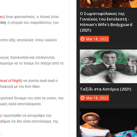
Ο Σωματοφύλακας της
ies
) ήταν φανταστικός, η πλοκή ήταν
Γυναίκας του Εκτελεστή -
tin)
, η ιστορία του παρελθόντος του
Hitman's Wife's Bodyguard
(2021)
Mar
18,
2022
την εξής αιτιολογία: όπου λαλούν
υνεχώς προσωπεία και επιλέγοντας
πορούμε να το πούμε ότι πάσχει από το
ead of Night
) να γίνεται σιγά σιγά ο
 διαφορά με τον Iron Man.
Ταξίδι στα Αστέρια (2021)
Mar
18,
2022
ιστική δύναμη του από τα comic, την
ωρίς καλά αποτελέσματα.
o
) προσπαθεί να αντιγράψει την
βάμαι ότι δεν είναι αποτέλεσμα, της
..