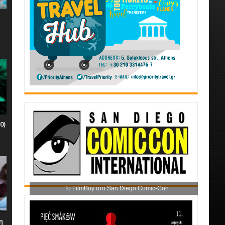
0)
Το FilmBoy στο San Diego Comic-Con
η