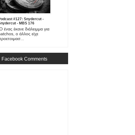
Podcast #127: Snydercut -
Snydercut - MBS 176
Ο ένας έκανε διάλειμμα για
natchos, ο άλλος είχε
προετοιμασ...
Facebook Comments