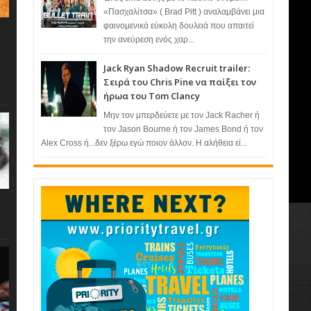
«Πασχαλίτσα» ( Brad Pitt ) αναλαμβάνει μια
φαινομενικά εύκολη δουλειά που απαιτεί
την ανεύρεση ενός χαρ...
Jack Ryan Shadow Recruit trailer:
Σειρά του Chris Pine να παίξει τον
ήρωα του Tom Clancy
Μην τον μπερδεύετε με τον Jack Racher ή
τον Jason Bourne ή τον James Bond ή τον
Alex Cross ή...δεν ξέρω εγώ ποιον άλλον. Η αλήθεια εί...