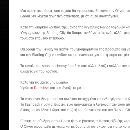
Μια προφητεία όμως που τυχαία θα εφαρμοστεί θα κάνει τον Oliver τον
Ghoul δεν δέχεται αρνητική απάντηση, με ότι αυτό συνεπάγεται.
Κατά την διάρκεια λοιπόν, της μάχης της Λεγεώνας των Δολοφόνων κα
Υπερηρώων
της Starling City, θα δούμε τον θάνατο όχι ενός αλλά τρι
τους στο επόμενο επεισόδιο.
Θα δούμε την Felicity να αφήνει τον χιουμοριστικό της πρόσωπο και να 
και την Starling City να κινδυνεύει με αφανισμό, για τρίτη φορά σε τρία
Το φινάλε της season, cheesy όσο δεν πάει αλλά αλλάζει πολλά στον κ
αλλαγές για του χρόνου.
Καλά για τις μάχες μην μιλήσω.
Ήρθε το
Daredevil
και μας άνοιξε τα μάτια.
Τα crossover δεν μπορώ να πω ήταν πετυχημένα και ενδιαφέροντα, αλλ
Τα flashback γίνονται βαρετά, ενώ πραγματικά η λεγεώνα ήταν τόσο α
όλους και αν έδινε 1 ώρα από τη ζωή του θα νικούσε και τον Ra's al Gh
Είπαμε, το σύνδρομο του Ήρωα ήταν ο βασικός πυλώνας εξέλιξης χαρ
Ο Oliver προσπαθεί με νύχια και με δόντια να αυτοκτονήσει για το κοινό