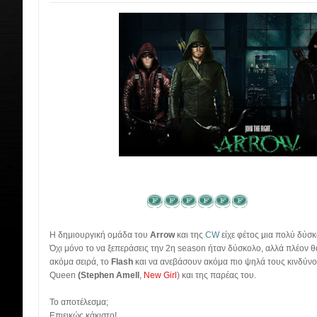
Η δημιουργική ομάδα του
Arrow
και της
CW
είχε φέτος μια πολύ δύσ
Όχι μόνο το να ξεπεράσεις την 2η season ήταν δύσκολο, αλλά πλέον θ
ακόμα σειρά, το
Flash
και να ανεβάσουν ακόμα πιο ψηλά τους κινδύνου
Queen
(Stephen Amell
,
New Girl
) και της παρέας του.
Το αποτέλεσμα;
Επιεικώς κάκιστο!