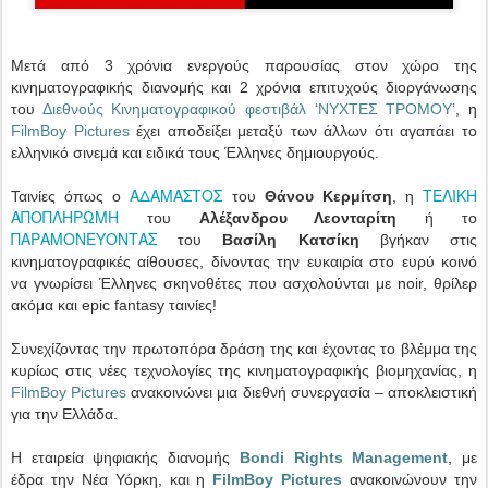
Μετά από 3 χρόνια ενεργούς παρουσίας στον χώρο της
κινηματογραφικής διανομής και 2 χρόνια επιτυχούς διοργάνωσης
του
Διεθνούς Κινηματογραφικού φεστιβάλ ‘ΝΥΧΤΕΣ ΤΡΟΜΟΥ’
, η
FilmBoy Pictures
έχει αποδείξει μεταξύ των άλλων ότι αγαπάει το
ελληνικό σινεμά και ειδικά τους Έλληνες δημιουργούς.
ΑΔΑΜΑΣΤΟΣ
ΤΕΛΙΚΗ
Ταινίες όπως ο
του
Θάνου Κερμίτση
, η
ΑΠΟΠΛΗΡΩΜΗ
του
Αλέξανδρου Λεονταρίτη
ή το
ΠΑΡΑΜΟΝΕΥΟΝΤΑΣ
του
Βασίλη Κατσίκη
βγήκαν στις
κινηματογραφικές αίθουσες, δίνοντας την ευκαιρία στο ευρύ κοινό
να γνωρίσει Έλληνες σκηνοθέτες που ασχολούνται με noir, θρίλερ
ακόμα και epic fantasy ταινίες!
Συνεχίζοντας την πρωτοπόρα δράση της και έχοντας το βλέμμα της
κυρίως στις νέες τεχνολογίες της κινηματογραφικής βιομηχανίας, η
FilmBoy Pictures
ανακοινώνει μια διεθνή συνεργασία – αποκλειστική
για την Ελλάδα.
Η εταιρεία ψηφιακής διανομής
Bondi Rights Management
, με
έδρα την Νέα Υόρκη, και η
FilmBoy Pictures
ανακοινώνουν την