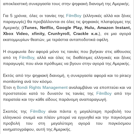
αποκλειστική συνεργασία τους στην ψηφιακή διανομή της Αμερικής.
Για 5 χρόνια, όλες οι ταινίες της
FilmBoy
(ελληνικές αλλά και ξένες
παραγωγές) θα προβάλλονται σε όλες τις ψηφιακές πλατφόρμες της
Αμερικής (
iTunes, Netflix, Google Play, Hulu, Amazon Instant,
Xbox Video, xfinity, Crunhyroll, Crackle κ.α.
), σε μια αγορά
εκατομμυρίων θεατών, με τεράστια ανταποδοτικά οφέλη.
Η συμφωνία δεν αφορά μόνο τις ταινίες που βγήκαν στις αίθουσες
από τη
FilmBoy
, αλλά και όλες τις διαθέσιμες ελληνικές και ξένες
παραγωγές που είναι πρόθυμες να βγουν στην αγορά της Αμερικής.
Εκτός από την ψηφιακή διανομή, η συνεργασία αφορά και το piracy
monitoring ανά τον κόσμο.
Έτσι η
Bondi Rights Management
αναλαμβάνει να εποπτεύει και να
προστατεύει κατά το δυνατόν τις ταινίες της
FilmBoy
από την
πειρατεία και την κάθε είδους παράνομη αναπαραγωγή.
Σκοπός της
FilmBoy
είναι πάντα η μεγαλύτερη προβολή του
ελληνικού σινεμά και πλέον μπορεί να εγγυηθεί και την παγκόσμια
προβολή του στη μεγαλύτερη αγορά του παγκόσμιου
κινηματογράφου, αυτή της Αμερικής.