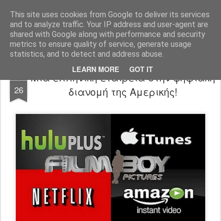
FilmBoy
This site uses cookies from Google to deliver its services
and to analyze traffic. Your IP address and user-agent are
shared with Google along with performance and security
metrics to ensure quality of service, generate usage
statistics, and to detect and address abuse.
LEARN MORE
GOT IT
Μια ελληνική εταιρεία στην ψηφιακή
MAY
26
διανομή της Αμερικής!