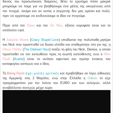
δικούς του προσωπικούς δαίμονες, θέτει το ερώτημα πόσο μακριά
μπορούμε να πάμε για να βοηθήσουμε ένα μέλος της οικογένειας από
τον πνιγμό, ακόμα και αν αυτός ο συγγενής δεν μας αρέσει και πολύ,
πριν να αρχίσουμε να κινδυνεύουμε οι ίδιοι να πνιγούμε.
Πέρα από τον
Dano
και τον
De Niro
, εξίσου κορυφαίο είναι και το
υπόλοιπο cast.
Crazy Stupid Love
Η
Julianne Moore
(
) υποδύεται την πολύπαθη μητέρα
του Nick που προσπαθεί να δώσει ελπίδα και σταθερότητα στο γιο της, η
The Darkest Hour
Olivia Thirlby
(
) παίζει τη φίλη του Nick, Denise, η οποία
προσπαθεί να τον κατευθύνει προς τη σωστή κατεύθυνση, ενώ ο
Wes
Avatar
Studi
(
) είναι το ανόητο αφεντικό και πρώην ένοικος του
καταφυγίου αστέγων και ο ίδιος.
έχει μικτές κριτικές
Το
Being Flynn
και προβλήθηκε σε λίγες αίθουσες
της Αμερικής στις 2 Μαρτίου, ενώ στην Ελλάδα η
Odeon
το είχε
προγραμματίσει για τον Ιούνιο του EURO και των εκλογών, αλλά
αναβάλλεται συνεχώς μέχρι τώρα.