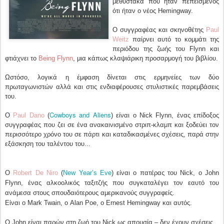
μεθύστακα που ήταν πεπεισμένος
ότι ήταν ο νέος Hemingway.
Ο συγγραφέας και σκηνοθέτης
Paul
Weitz
παίρνει αυτό το κομμάτι της
περιόδου της ζωής του Flynn και
φτιάχνει το
Being Flynn
, μια κάπως κλαψιάρικη προσαρμογή του βιβλίου.
Ωστόσο, λογικά η έμφαση δίνεται στις ερμηνείες των δύο
πρωταγωνιστών αλλά και στις ενδιαφέρουσες στυλιστικές παρεμβάσεις
του.
Cowboys and Aliens
Ο
Paul Dano
(
) είναι ο Nick Flynn, ένας επίδοξος
συγγραφέας που ζει σε ένα ανακαινισμένο στριπ-κλαμπ και ξοδεύει τον
περισσότερο χρόνο του σε πάρτι και καταδικασμένες σχέσεις, παρά στην
εξάσκηση του ταλέντου του...
Ο
Robert De Niro
(
New Year’s Eve
) είναι ο πατέρας του Nick, ο John
Flynn, ένας αλκοολικός ταξιτζής που συγκαταλέγει τον εαυτό του
ανάμεσα στους σπουδαιότερους αμερικανούς συγγραφείς.
Είναι ο Mark Twain, ο Alan Poe, ο Ernest Hemingway και αυτός.
Ο John είναι παρών στη ζωή του Nick ως απουσία – δεν έχουν σχέσεις.