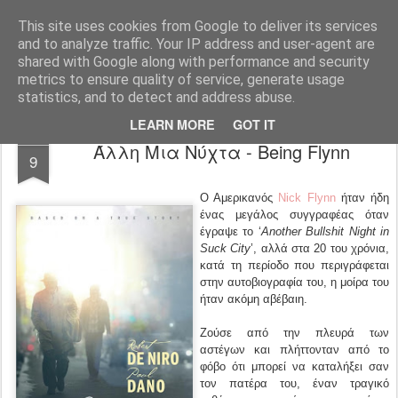
FilmBoy
This site uses cookies from Google to deliver its services
and to analyze traffic. Your IP address and user-agent are
shared with Google along with performance and security
metrics to ensure quality of service, generate usage
statistics, and to detect and address abuse.
LEARN MORE
GOT IT
JUL
Άλλη Μια Νύχτα - Being Flynn
9
Ο Αμερικανός
Nick Flynn
ήταν ήδη
ένας μεγάλος συγγραφέας όταν
έγραψε το ‘
Another Bullshit Night in
Suck City
’, αλλά στα 20 του χρόνια,
κατά τη περίοδο που περιγράφεται
στην αυτοβιογραφία του, η μοίρα του
ήταν ακόμη αβέβαιη.
Ζούσε από την πλευρά των
αστέγων και πλήττονταν από το
φόβο ότι μπορεί να καταλήξει σαν
τον πατέρα του, έναν τραγικό