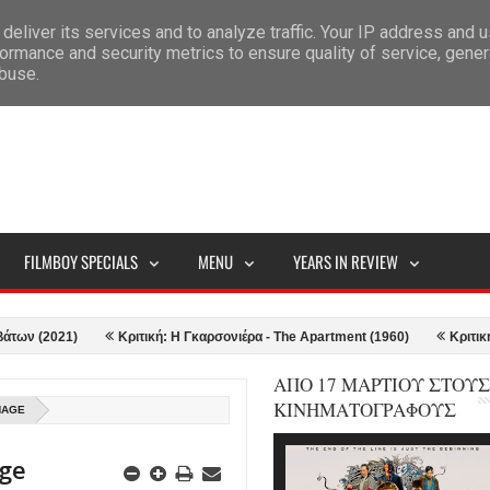
deliver its services and to analyze traffic. Your IP address and 
ITEMAP
ormance and security metrics to ensure quality of service, gene
abuse.
FILMBOY SPECIALS
MENU
YEARS IN REVIEW
1)
Κριτική: Η Γκαρσονιέρα - The Apartment (1960)
Κριτική: Top Gun:
ΑΠΟ 17 ΜΑΡΤΙΟΥ ΣΤΟΥΣ
ΚΙΝΗΜΑΤΟΓΡΑΦΟΥΣ
NAGE
age