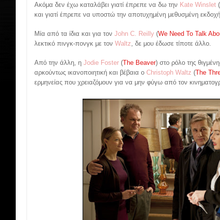
Ακόμα δεν έχω καταλάβει γιατί έπρεπε να δω την
Kate Winslet
(
και γιατί έπρεπε να υποστώ την αποτυχημένη μεθυσμένη εκδοχ
Μία από τα ίδια και για τον
John C. Reilly
(
We Need To Talk Abo
λεκτικό πινγκ-πονγκ με τον
Waltz
, δε μου έδωσε τίποτε άλλο.
Από την άλλη, η
Jodie Foster
(
The Beaver
) στο ρόλο της θιγμέν
αρκούντως ικανοποιητική και βέβαια ο
Christoph Waltz
(
The Thr
ερμηνείας που χρειαζόμουν για να μην φύγω από τον κινηματογ