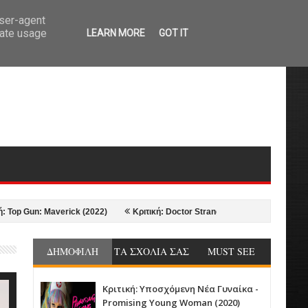
user-agent
rate usage
LEARN MORE
GOT IT
 Maverick (2022)
Κριτική: Doctor Strange in the Multiverse of Madness (2
ΔΗΜΟΦΙΛΗ
ΤΑ ΣΧΟΛΙΑ ΣΑΣ
MUST SEE
Κριτική: Υποσχόμενη Νέα Γυναίκα -
Promising Young Woman (2020)