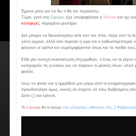
Έμεινα μόνο για να δω τι θα πει παρακάτω.
Τώρα, γιατί στις
Σφαίρες
είχε υποψηφιότητα η
Winslet
και όχι εκ
κατάφερε
), παραμένει μυστήριο.
Δεν μπορώ να δικαιολογήσω ούτε καν τον τίτλο, πέρα από τη λε
γάντι αρχικά, αλλά όσο περνάει η ώρα και ο καθωσπρεπισμός 
φεύγουν οι τρόποι και συμπεριφέρονται όπως και τα παιδιά τους
Είδα μία συνεχή ανακύκλωση στιχομυθιών, ο ένας να τα ρίχνει σ
κατηγορούν τις γυναίκες και να πέφτουν οι μάσκες όλων, αλλά
φινάλε.
Ίσως να φταίει και η ημιμάθειά μου γύρω από το κινηματογραφ
προειδοποίησε όμως, κανείς ότι έπρεπε να πάω διαβασμένη πάν
Δείτε (;) και κρίνετε.
στις ελληνικές αίθουσες στις 2 Φεβρουαρί
Το
Carnage
θα το δούμε