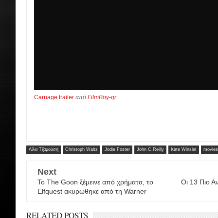
Carnage trailer
από
FilmBoy-gr
Λίλα Τζαμούση
Christoph Waltz
Jodie Foster
John C.Reilly
Kate Winslet
movies
Next
Το The Goon ξέμεινε από χρήματα, το
Οι 13 Πιο Α
Elfquest ακυρώθηκε από τη Warner
RELATED POSTS