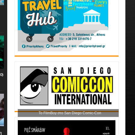
0)
Το FilmBoy στο San Diego Comic-Con
η