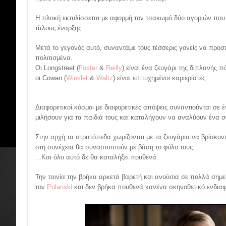
Η πλοκή εκτυλίσσεται με αφορμή τον τσακωμό δύο αγοριών πο
τίτλους έναρξης.
Μετά το γεγονός αυτό, συναντάμε τους τέσσερις γονείς να προ
πολιτισμένα.
Οι Longstreet (
Foster
&
Reilly
) είναι ένα ζευγάρι της διπλανής 
οι Cowan (
Winslet
&
Waltz
) είναι επιτυχημένοι καριερίστες...
Διαφορετικοί κόσμοι με διαφορετικές απόψεις συναντιούνται σε 
μιλήσουν για τα παιδιά τους και καταλήγουν να αναλύουν ένα
Στην αρχή τα στρατόπεδα χωρίζονται με τα ζευγάρια να βρίσκον
στη συνέχεια θα συνασπιστούν με βάση το φύλο τους.
...Και όλο αυτό δε θα καταλήξει πουθενά.
Την ταινία την βρήκα αρκετά βαρετή και ανούσια σε πολλά ση
τον
Polanski
και δεν βρήκα πουθενά κανένα σκηνοθετικό ενδιαφ