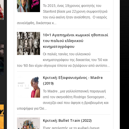
Το 2015, ένας 19χρονος φοιτητής του
Stanford βίασε μια 22χρονη συμφοιτήτριά
του ενώ εκείνη ήταν αναίσθητη. Ο νεαρός
συνελήφθη, δικάστηκε κ...
10+1 Αγαπημένοι κωμικοί ηθοποιοί
του παλιού ελληνικού
κινηματογράφου
Οι παλιές ταινίες του ελληνικού
κινηματογράφου της δεκαετίας του '50 και
του '60 δεν είχαν σίγουρα τίποτα να ζηλέψουν από αντίστο...
Κριτική: Εξαφανισμένος - Madre
(2019)
Το Madre , μια γαλλοϊσπανική παραγωγή
από τον σκηνοθέτη Rodrigo Sorogoyen ,
συνεχίζει εκεί που άφησε η βραβευμένη και
υποψήφια για Όσ...
Κριτική: Bullet Train (2022)
Ένας εκτελεστής με το κωδικό όνομα…