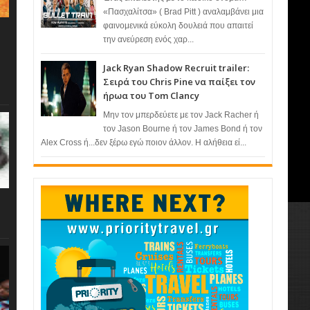
«Πασχαλίτσα» ( Brad Pitt ) αναλαμβάνει μια
φαινομενικά εύκολη δουλειά που απαιτεί
την ανεύρεση ενός χαρ...
Jack Ryan Shadow Recruit trailer:
Σειρά του Chris Pine να παίξει τον
ήρωα του Tom Clancy
Μην τον μπερδεύετε με τον Jack Racher ή
τον Jason Bourne ή τον James Bond ή τον
Alex Cross ή...δεν ξέρω εγώ ποιον άλλον. Η αλήθεια εί...