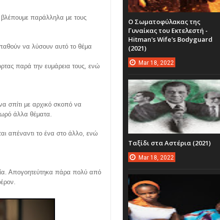
υ βλέπουμε παράλληλα με τους
Ο Σωματοφύλακας της
Γυναίκας του Εκτελεστή -
Hitman's Wife's Bodyguard
σπαθούν να λύσουν αυτό το θέμα
(2021)
Mar
18,
2022
πόρτας παρά την ευμάρεια τους, ενώ
ένα σπίτι με αρχικό σκοπό να
 σωρό άλλα θέματα.
ται απέναντι το ένα στο άλλο, ενώ
Ταξίδι στα Αστέρια (2021)
Mar
18,
2022
μεία. Απογοητεύτηκα πάρα πολύ από
έρον.