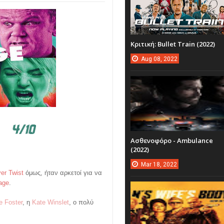
Κριτική: Bullet Train (2022)
Aug
08,
2022
Ασθενοφόρο - Ambulance
(2022)
Mar
18,
2022
ver Twist
όμως, ήταν αρκετοί για να
age
.
e Foster
, η
Kate Winslet
, ο πολύ