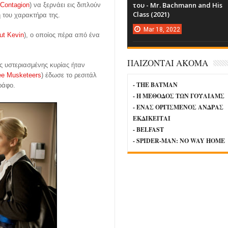
του - Mr. Bachmann and His
Contagion
) να ξερνάει εις διπλούν
Class (2021)
ή του χαρακτήρα της.
Mar
18,
2022
ut Kevin
), ο οποίος πέρα από ένα
ΠΑΙΖΟΝΤΑΙ ΑΚΟΜΑ
ης υστεριασμένης κυρίας ήταν
ee Musketeers
) έδωσε το ρεσιτάλ
- THE BATMAN
ράφο.
- Η ΜΕΘΟΔΟΣ ΤΩΝ ΓΟΥΛΙΑΜΣ
- ΕΝΑΣ ΟΡΓΙΣΜΕΝΟΣ ΑΝΔΡΑΣ
ΕΚΔΙΚΕΙΤΑΙ
- BELFAST
- SPIDER-MAN: NO WAY HOME