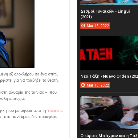
Δεσμοί Γυναικών - Lingui
(2021)
Mar
18,
2022
ένη εξ ολοκλήρου σε ένα σπίτι,
Νέα Τάξη - Nuevo Orden (202
φιστεί για να τραβήξει το θεατή.
Mar
18,
2022
ιστη φλυαρία της ταινίας – που
γάλη επιτυχία.
αφική του μεταφορά από τη
Yasmina
α, στο πανί όμως δεν προσφέρει
Ο κύριος Μπάχμαν και η Τάξ