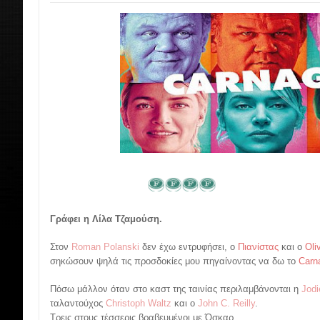
Γράφει η Λίλα Τζαμούση.
Στον
Roman Polanski
δεν έχω εντρυφήσει, ο
Πιανίστας
και ο
Oli
σηκώσουν ψηλά τις προσδοκίες μου πηγαίνοντας να δω το
Carn
Πόσω μάλλον όταν στο καστ της ταινίας περιλαμβάνονται η
Jodi
ταλαντούχος
Christoph Waltz
και ο
John C. Reilly
.
Τρεις στους τέσσερις βραβευμένοι με Όσκαρ.