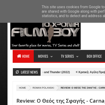
F
This site uses cookies from Google to 
HOME
ABOUT US
CONTACT
S
are shared with Google along with perf
statistics, and to detect and address 
HOME
MOVIES
TV SERIES
BOX OFFICE
LATEST NEWS
Κριτική: Thor: Love and Thunder (2022)
Κριτική: Αγέλη Προβάτων (202
HOME
ROMAN POLANSKI
REVIEW: Ο ΘΕΌΣ ΤΗΣ ΣΦΑΓΉΣ - CAR
Review: Ο Θεός της Σφαγής - Carn