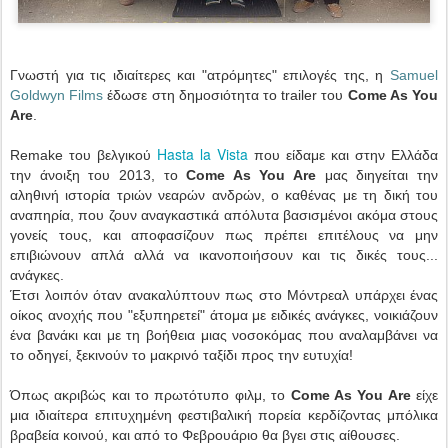
Γνωστή για τις ιδιαίτερες και "ατρόμητες" επιλογές της, η
Samuel
Goldwyn Films
έδωσε στη δημοσιότητα το trailer του
Come As You
Are
.
Hasta la Vista
Remake του βελγικού
που είδαμε και στην Ελλάδα
την άνοιξη του 2013, το
Come As You Are
μας διηγείται την
αληθινή ιστορία τριών νεαρών ανδρών, ο καθένας με τη δική του
αναπηρία, που ζουν αναγκαστικά απόλυτα βασισμένοι ακόμα στους
γονείς τους, και αποφασίζουν πως πρέπει επιτέλους να μην
επιβιώνουν απλά αλλά να ικανοποιήσουν και τις δικές τους...
ανάγκες.
Έτσι λοιπόν όταν ανακαλύπτουν πως στο Μόντρεαλ υπάρχει ένας
οίκος ανοχής που "εξυπηρετεί" άτομα με ειδικές ανάγκες, νοικιάζουν
ένα βανάκι και με τη βοήθεια μιας νοσοκόμας που αναλαμβάνει να
το οδηγεί, ξεκινούν το μακρινό ταξίδι προς την ευτυχία!
Όπως ακριβώς και το πρωτότυπο φιλμ, το
Come As You Are
είχε
μια ιδιαίτερα επιτυχημένη φεστιβαλική πορεία κερδίζοντας μπόλικα
βραβεία κοινού, και από το Φεβρουάριο θα βγει στις αίθουσες.