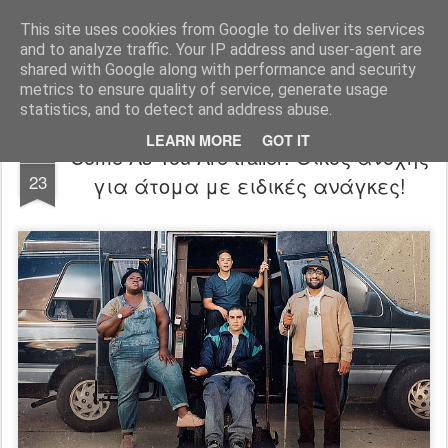
FilmBoy
This site uses cookies from Google to deliver its services
and to analyze traffic. Your IP address and user-agent are
shared with Google along with performance and security
metrics to ensure quality of service, generate usage
statistics, and to detect and address abuse.
LEARN MORE
GOT IT
Come As You Are trailer: Οίκος ανοχής
JUL
23
για άτομα με ειδικές ανάγκες!