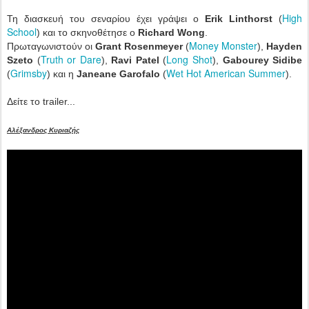
High
Τη διασκευή του σεναρίου έχει γράψει ο
Erik Linthorst
(
School
) και το σκηνοθέτησε ο
Richard Wong
.
Money Monster
Πρωταγωνιστούν οι
Grant Rosenmeyer
(
),
Hayden
Truth or Dare
Long Shot
Szeto
(
),
Ravi Patel
(
),
Gabourey Sidibe
Grimsby
Wet Hot American Summer
(
) και η
Janeane Garofalo
(
).
Δείτε το trailer...
Αλέξανδρος Κυριαζής