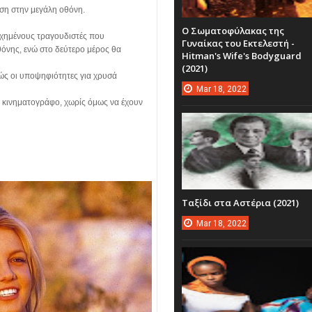
αση στην μεγάλη οθόνη.
Ο Σωματοφύλακας της
υχημένους τραγουδιστές που
Γυναίκας του Εκτελεστή -
θόνης, ενώ στο δεύτερο μέρος θα
Hitman's Wife's Bodyguard
(2021)
θώς οι υποψηφιότητες για χρυσά
Mar
18,
2022
 κινηματογράφο, χωρίς όμως να έχουν
Ταξίδι στα Αστέρια (2021)
Mar
18,
2022