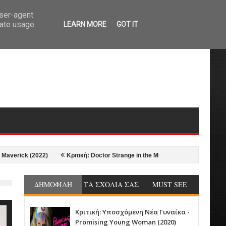
user-agent
rate usage
LEARN MORE
GOT IT
2)
Κριτική: Doctor Strange in the Multiverse of Madness (2022)
Κρι
ΔΗΜΟΦΙΛΗ
ΤΑ ΣΧΟΛΙΑ ΣΑΣ
MUST SEE
Κριτική: Υποσχόμενη Νέα Γυναίκα -
Promising Young Woman (2020)