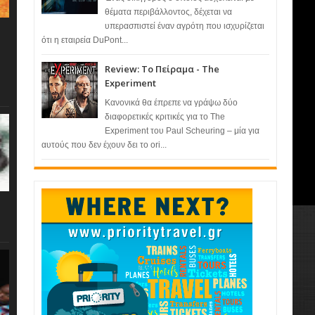
θέματα περιβάλλοντος, δέχεται να
υπερασπιστεί έναν αγρότη που ισχυρίζεται
ότι η εταιρεία DuPont...
Review: Το Πείραμα - The
Experiment
Κανονικά θα έπρεπε να γράψω δύο
διαφορετικές κριτικές για το The
Experiment του Paul Scheuring – μία για
αυτούς που δεν έχουν δει το ori...