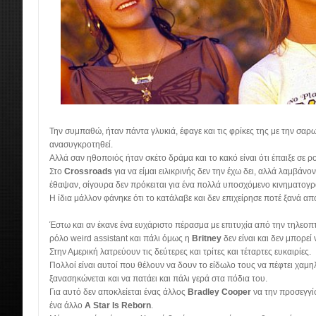
Την συμπαθώ, ήταν πάντα γλυκιά, έφαγε και τις φρίκες της με την σαρω
ανασυγκροτηθεί.
Αλλά σαν ηθοποιός ήταν σκέτο δράμα και το κακό είναι ότι έπαιξε σε ρ
Στο
Crossroads
για να είμαι ειλικρινής δεν την έχω δει, αλλά λαμβάνο
έθαψαν, σίγουρα δεν πρόκειται για ένα πολλά υποσχόμενο κινηματογρ
Η ίδια μάλλον φάνηκε ότι το κατάλαβε και δεν επιχείρησε ποτέ ξανά απ
Έστω και αν έκανε ένα ευχάριστο πέρασμα με επιτυχία από την τηλεοπ
ρόλο weird assistant και πάλι όμως η
Britney
δεν είναι και δεν μπορεί 
Στην Αμερική λατρεύουν τις δεύτερες και τρίτες και τέταρτες ευκαιρίες.
Πολλοί είναι αυτοί που θέλουν να δουν το είδωλο τους να πέφτει χαμη
ξανασηκώνεται και να πατάει και πάλι γερά στα πόδια του.
Για αυτό δεν αποκλείεται ένας άλλος
Bradley Cooper
να την προσεγγί
ένα άλλο
A Star Is Reborn
.