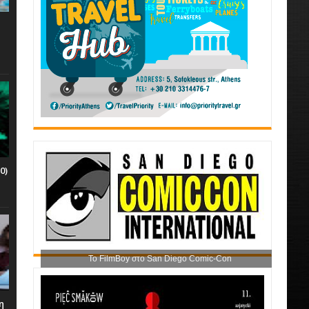
0)
Το FilmBoy στο San Diego Comic-Con
η