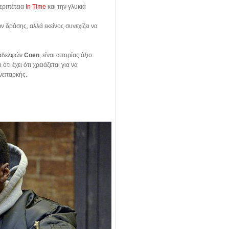
εριπέτεια
In Time
και την γλυκιά
ν δράσης, αλλά εκείνος συνεχίζει να
αδελφών
Coen
, είναι απορίας άξιο.
ότι έχει ότι χρειάζεται για να
ανεπαρκής.