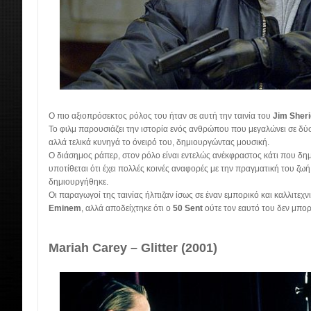
Ο πιο αξιοπρόσεκτος ρόλος του ήταν σε αυτή την ταινία του
Jim Sher
Το φιλμ παρουσιάζει την ιστορία ενός ανθρώπου που μεγαλώνει σε δύσ
αλλά τελικά κυνηγά το όνειρό του, δημιουργώντας μουσική.
Ο διάσημος ράπερ, στον ρόλο είναι εντελώς ανέκφραστος κάτι που δημ
υποτίθεται ότι έχει πολλές κοινές αναφορές με την πραγματική του ζωή
δημιουργήθηκε.
Οι παραγωγοί της ταινίας ήλπιζαν ίσως σε έναν εμπορικό και καλλιτεχ
Eminem
, αλλά αποδείχτηκε ότι ο
50 Sent
ούτε τον εαυτό του δεν μπορε
Mariah Carey – Glitter (2001)