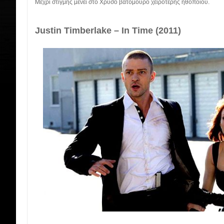
Μέχρι στιγμής μένει στο Χρυσό βατόμουρο χειρότερης ηθοποιού.
Justin Timberlake – In Time (2011)