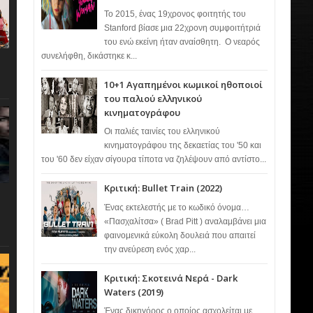
Το 2015, ένας 19χρονος φοιτητής του
Stanford βίασε μια 22χρονη συμφοιτήτριά
του ενώ εκείνη ήταν αναίσθητη. Ο νεαρός
συνελήφθη, δικάστηκε κ...
10+1 Αγαπημένοι κωμικοί ηθοποιοί
του παλιού ελληνικού
κινηματογράφου
Οι παλιές ταινίες του ελληνικού
κινηματογράφου της δεκαετίας του '50 και
του '60 δεν είχαν σίγουρα τίποτα να ζηλέψουν από αντίστο...
Κριτική: Bullet Train (2022)
Ένας εκτελεστής με το κωδικό όνομα…
«Πασχαλίτσα» ( Brad Pitt ) αναλαμβάνει μια
φαινομενικά εύκολη δουλειά που απαιτεί
την ανεύρεση ενός χαρ...
Κριτική: Σκοτεινά Νερά - Dark
Waters (2019)
Ένας δικηγόρος ο οποίος ασχολείται με