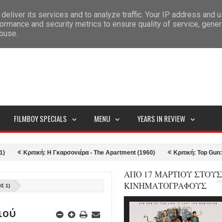
deliver its services and to analyze traffic. Your IP address and 
ITEMAP
ormance and security metrics to ensure quality of service, gene
abuse.
FILMBOY SPECIALS
MENU
YEARS IN REVIEW
ή: Η Γκαρσονιέρα - The Apartment (1960)
Κριτική: Top Gun: Maverick (202
ΑΠΟ 17 ΜΑΡΤΙΟΥ ΣΤΟΥΣ
ΚΙΝΗΜΑΤΟΓΡΑΦΟΥΣ
Σ 1)
ιού