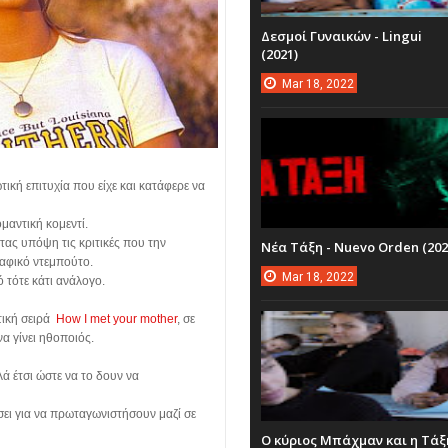
Δεσμοί Γυναικών - Lingui
(2021)
Mar
18,
2022
τική επιτυχία που είχε και κατάφερε να
ομαντική κομεντί.
ντας υπόψη τις κριτικές που την
Νέα Τάξη - Nuevo Orden (202
αφικό ντεμπούτο.
Mar
18,
2022
ό τότε κάτι ανάλογο.
τική σειρά
How I met your mother
, σε
να γίνει ηθοποιός.
λά έτσι ώστε να το δουν να
σει για να πρωταγωνιστήσουν μαζί σε
Ο κύριος Μπάχμαν και η Τάξ