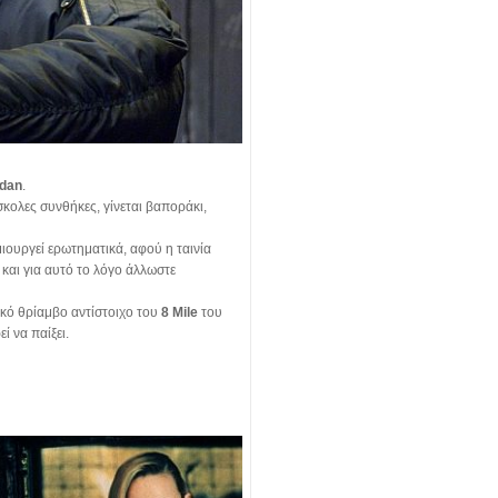
idan
.
κολες συνθήκες, γίνεται βαποράκι,
ιουργεί ερωτηματικά, αφού η ταινία
 και για αυτό το λόγο άλλωστε
νικό θρίαμβο αντίστοιχο του
8 Mile
του
ί να παίξει.