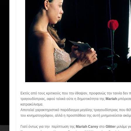
Εκτός από τους κριτικούς που την έθαψαν, προφανώς την ταινία δεν 
τραγουδίστριας, αφού τελικά ούτε η δημοτικότητα της
Mariah
μπόρεσε 
κατρακύλισμα.
Αποτελεί χαρακτηριστικό παράδειγμα μεγάλης τραγουδίστριας που θέλει
του κινηματογράφου, αλλά η προσπάθεια της αυτή μνημονεύεται ακό
Γιατί όντως για την περίπτωση της
Mariah Carey
στο
Glitter
μιλάμε γ