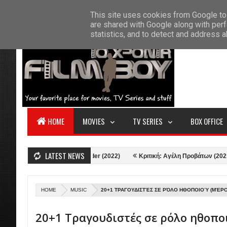
F
This site uses cookies from Google to 
HOME
ABOUT US
CONTACT
S
are shared with Google along with perf
statistics, and to detect and address 
HOME
MOVIES
TV SERIES
BOX OFFICE
LATEST NEWS
or: Love and Thunder (2022)
Κριτική: Αγέλη Προβάτων (2021)
Κριτικ
HOME
MUSIC
20+1 ΤΡΑΓΟΥΔΙΣΤΈΣ ΣΕ ΡΌΛΟ ΗΘΟΠΟΙΟΎ (ΜΈΡΟ
20+1 Τραγουδιστές σε ρόλο ηθοπο