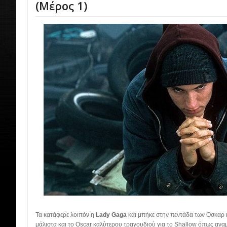
(Μέρος 1)
Τα κατάφερε λοιπόν η
Lady Gaga
και μπήκε στην πεντάδα των Οσκαρ 
μάλιστα και το Οscar καλύτερου τραγουδιού για το Shallow όπως ανα