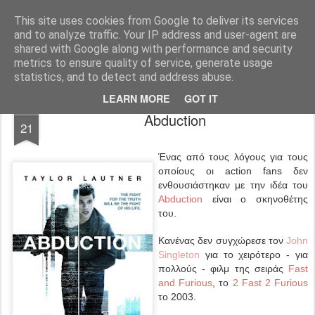
FilmBoy
This site uses cookies from Google to deliver its services
and to analyze traffic. Your IP address and user-agent are
shared with Google along with performance and security
metrics to ensure quality of service, generate usage
statistics, and to detect and address abuse.
LEARN MORE
GOT IT
SEP
Abduction
21
Ένας από τους λόγους για τους
οποίους οι action fans δεν
ενθουσιάστηκαν με την ιδέα του
Abduction
είναι ο σκηνοθέτης
του.
Κανένας δεν συγχώρεσε τον
John
Singleton
για το χειρότερο - για
πολλούς - φιλμ της σειράς
Fast
and Furious
, το
2 Fast 2 Furious
το 2003.