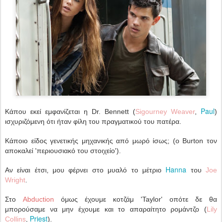
Paul
Κάπου εκεί εμφανίζεται η Dr. Bennett (
Sigourney Weaver
,
)
ισχυριζόμενη ότι ήταν φίλη του πραγματικού του πατέρα.
Κάποιο είδος γενετικής μηχανικής από μωρό ίσως; (ο Burton τον
αποκαλεί 'περιουσιακό του στοιχείο').
Hanna
Αν είναι έτσι, μου φέρνει στο μυαλό το μέτριο
του
Joe
Wright
.
Στο
Abduction
όμως έχουμε κοτζάμ 'Taylor' οπότε δε θα
μπορούσαμε να μην έχουμε και το απαραίτητο ρομάντζο (
Lily
Priest
Collins
,
).