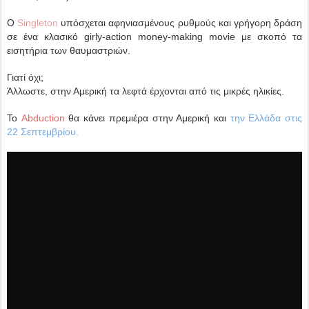
Ο
Singleton
υπόσχεται αφηνιασμένους ρυθμούς και γρήγορη δράση
σε ένα κλασικό girly-action money-making movie με σκοπό τα
εισητήρια των θαυμαστριών.
Γιατί όχι;
Άλλωστε, στην Αμερική τα λεφτά έρχονται από τις μικρές ηλικίες.
Το
Abduction
θα κάνει πρεμιέρα στην Αμερική και
την Ελλάδα στις
22 Σεπτεμβρίου.