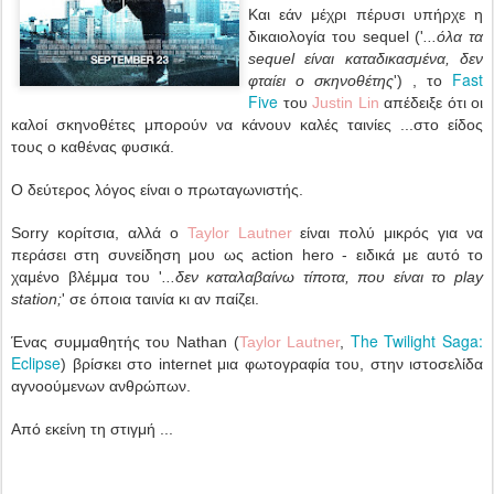
Και εάν μέχρι πέρυσι υπήρχε η
δικαιολογία του sequel ('
...όλα τα
sequel είναι καταδικασμένα, δεν
Fast
φταίει ο σκηνοθέτης
') , το
Five
του
Justin Lin
απέδειξε ότι οι
καλοί σκηνοθέτες μπορούν να κάνουν καλές ταινίες ...στο είδος
τους ο καθένας φυσικά.
Ο δεύτερος λόγος είναι ο πρωταγωνιστής.
Sorry κορίτσια, αλλά ο
Taylor Lautner
είναι πολύ μικρός για να
περάσει στη συνείδηση μου ως action hero - ειδικά με αυτό το
χαμένο βλέμμα του '
...δεν καταλαβαίνω τίποτα, που είναι το play
station;
' σε όποια ταινία κι αν παίζει.
The Twilight Saga:
Ένας συμμαθητής του Nathan (
Taylor Lautner
,
Eclipse
) βρίσκει στο internet μια φωτογραφία του, στην ιστοσελίδα
αγνοούμενων ανθρώπων.
Από εκείνη τη στιγμή ...