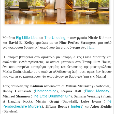
Big Little Lies
The Undoing
Μετά τα
και
, η συνεργασία
Nicole Kidman
και
David E. Kelley
τριτώνει με το
Nine Perfect Strangers
, μια πολύ
ενδιαφέρουσα δραματική σειρά που έρχεται σύντομα στο
Hulu
.
Η ιστορία βασίζεται στο ομότιτλο μυθιστόρημα της
Liane Moriarty
και
ακολουθεί εννιά αγνώστους, οι οποίοι μπαίνουν στο Tranquillum House,
ένα απομονωμένο καταφύγιο ηρεμίας και θεραπείας της μυστηριώδους
Masha Dmitrichenko με σκοπό να αλλάξουν τη ζωή τους, όμως δεν ξέρουν
πως για να το καταφέρουν, θα υπομείνουν τα βασανιστήρια της Masha!
Τους ασθενείς της
Kidman
υποδύονται οι
Melissa McCarthy
(Nobodies),
Homecoming
Black Monday
Bobby Cannavale
(
),
Regina Hall
(
),
The Little Drummer Girl
Michael Shannon
(
),
Samara Weaving
(Picnic
The
at Hanging Rock),
Melvin Gregg
(Snowfall),
Luke Evans
(
Pembrokeshire Murders
Hunters
),
Tiffany Boone
(
) και
Asher Keddie
(Stateless).