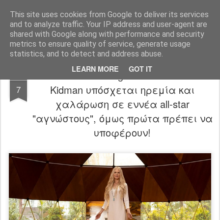
FilmBoy
This site uses cookies from Google to deliver its services
and to analyze traffic. Your IP address and user-agent are
shared with Google along with performance and security
metrics to ensure quality of service, generate usage
statistics, and to detect and address abuse.
LEARN MORE
GOT IT
Nine Perfect Strangers trailer: Η Nicole
JUL
Kidman υπόσχεται ηρεμία και
7
χαλάρωση σε εννέα all-star
"αγνώστους", όμως πρώτα πρέπει να
υποφέρουν!