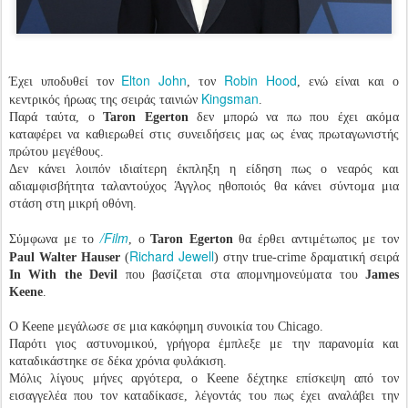
Elton John
Robin Hood
Έχει υποδυθεί τον
, τον
, ενώ είναι και ο
Kingsman
κεντρικός ήρωας της σειράς ταινιών
.
Παρά ταύτα, ο
Taron Egerton
δεν μπορώ να πω που έχει ακόμα
καταφέρει να καθιερωθεί στις συνειδήσεις μας ως ένας πρωταγωνιστής
πρώτου μεγέθους.
Δεν κάνει λοιπόν ιδιαίτερη έκπληξη η είδηση πως ο νεαρός και
αδιαμφισβήτητα ταλαντούχος Άγγλος ηθοποιός θα κάνει σύντομα μια
στάση στη μικρή οθόνη.
/Film
Σύμφωνα με το
, ο
Taron Egerton
θα έρθει αντιμέτωπος με τον
Richard Jewell
Paul Walter Hauser
(
) στην true-crime δραματική σειρά
In With the Devil
που βασίζεται στα απομνημονεύματα του
James
Keene
.
Ο Keene μεγάλωσε σε μια κακόφημη συνοικία του Chicago.
Παρότι γιος αστυνομικού, γρήγορα έμπλεξε με την παρανομία και
καταδικάστηκε σε δέκα χρόνια φυλάκιση.
Μόλις λίγους μήνες αργότερα, ο Keene δέχτηκε επίσκεψη από τον
εισαγγελέα που τον καταδίκασε, λέγοντάς του πως έχει αναλάβει την