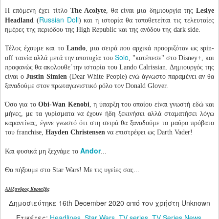
Η επόμενη έχει τίτλο
The Acolyte
, θα είναι μια δημιουργία της
Leslye
Russian Doll
Headland
(
) και η ιστορία θα τοποθετείται τις τελευταίες
ημέρες της περιόδου της High Republic και της ανόδου της dark side.
Τέλος έχουμε και το
Lando
, μια σειρά που αρχικά προοριζόταν ως spin-
Solo
off ταινία αλλά μετά την αποτυχία του
, "κατέπεσε" στο Disney+, και
προφανώς θα ακολουθε΄την ιστορία του Lando Calrissian. Δημιουργός της
είναι ο
Justin Simien
(Dear White People) ενώ άγνωστο παραμένει αν θα
ξαναδούμε στον πρωταγωνιστικό ρόλο τον Donald Glover.
Όσο για το
Obi-Wan Kenobi
, η ύπαρξη του οποίου είναι γνωστή εδώ και
μήνες, με τα γυρίσματα να έχουν ήδη ξεκινήσει αλλά σταματήσει λόγω
καραντίνας, έγινε γνωστό ότι στη σειρά θα ξαναδούμε το μαύρο πρόβατο
του franchise,
Hayden Christensen
να επιστρέφει ως Darth Vader!
Andor
Και φυσικά μη ξεχνάμε το
...
Θα πήξουμε στο Star Wars! Με τις υγείες σας...
Αλέξανδρος Κυριαζής
Δημοσιεύτηκε
16th December 2020
από τον χρήστη Unknown
Ετικέτες:
Headlines
Star Wars
TV series
TV Series News