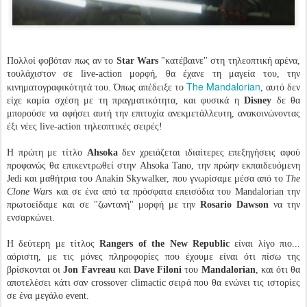
Πολλοί φοβόταν πως αν το
Star Wars
"κατέβαινε" στη τηλεοπτική αρένα,
τουλάχιστον σε live-action μορφή, θα έχανε τη μαγεία του, την
The Mandalorian
κινηματογραφικότητά του. Όπως απέδειξε το
, αυτό δεν
είχε καμία σχέση με τη πραγματικότητα, και φυσικά η
Disney
δε θα
μπορούσε να αφήσει αυτή την επιτυχία ανεκμετάλλευτη, ανακοινώνοντας
έξι νέες live-action τηλεοπτικές σειρές!
Η πρώτη με τίτλο
Ahsoka
δεν χρειάζεται ιδιαίτερες επεξηγήσεις αφού
προφανώς θα επικεντρωθεί στην Ahsoka Tano, την πρώην εκπαιδευόμενη
Jedi και μαθήτρια του Anakin Skywalker, που γνωρίσαμε μέσα από το
The
Clone Wars
και σε ένα από τα πρόσφατα επεισόδια του Mandalorian την
πρωτοείδαμε και σε "ζωντανή" μορφή με την
Rosario Dawson
να την
ενσαρκώνει.
Η δεύτερη με τίτλος
Rangers of the New Republic
είναι λίγο πιο...
αόριστη, με τις μόνες πληροφορίες που έχουμε είναι ότι πίσω της
βρίσκονται οι
Jon Favreau
και
Dave Filoni
του
Mandalorian
, και ότι θα
αποτελέσει κάτι σαν crossover climactic σειρά που θα ενώνει τις ιστορίες
σε ένα μεγάλο event.