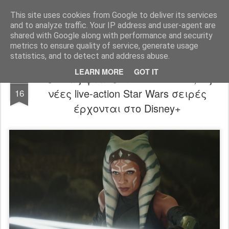
FilmBoy
This site uses cookies from Google to deliver its services
and to analyze traffic. Your IP address and user-agent are
shared with Google along with performance and security
metrics to ensure quality of service, generate usage
statistics, and to detect and address abuse.
LEARN MORE
GOT IT
Δεν σας φτάνει το Mandalorian; Έξι
DEC
νέες live-action Star Wars σειρές
16
έρχονται στο Disney+