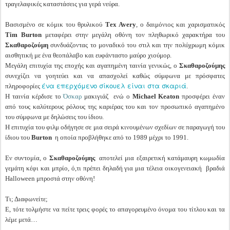
τραγελαφικές καταστάσεις για γερά νεύρα.
Βασισμένο σε κόμικ του θρυλικού
Τex Avery
, ο δαιμόνιος και χαρισματικός
Τim Burton
μεταφέρει στην μεγάλη οθόνη τον πληθωρικό χαρακτήρα του
Σκαθαροζούμη
συνδυάζοντας το μοναδικό του στιλ και την πολύχρωμη κόμικ
αισθητική με ένα θεοπάλαβο και ευφάνταστο μαύρο χιούμορ.
Μεγάλη επιτυχία της εποχής και αγαπημένη ταινία γενικώς, ο
Σκαθαροζούμης
συνεχίζει να γοητεύει και να απασχολεί καθώς σύμφωνα με πρόσφατες
ένα επερχόμενο σίκουελ είναι στα σκαριά
πληροφορίες
.
Η ταινία κέρδισε το
Όσκαρ
μακιγιάζ ενώ ο
Michael Keaton
προσφέρει έναν
από τους καλύτερους ρόλους της καριέρας του και τον προσωπικό αγαπημένο
του σύμφωνα με δηλώσεις του ίδιου.
Η επιτυχία του φιλμ οδήγησε σε μια σειρά κινουμένων σχεδίων σε παραγωγή του
ίδιου του
Burton
η οποία προβλήθηκε από το 1989 μέχρι το 1991.
Εν συντομία, ο
Σκαθαροζούμης
αποτελεί μια εξαιρετική κατάμαυρη κωμωδία
γεμάτη κέφι και μπρίο, ό,τι πρέπει δηλαδή για μια τέλεια οικογενειακή βραδιά
Halloween μπροστά στην οθόνη!
Τι; Διαφωνείτε;
Ε, τότε τολμήστε να πείτε τρεις φορές το απαγορευμένο όνομα του τίτλου και τα
λέμε μετά…