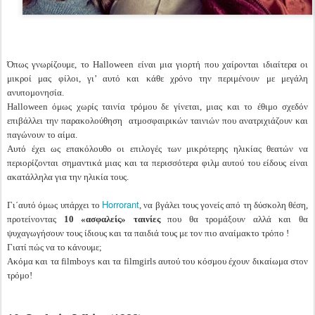
Όπως γνωρίζουμε, το Halloween είναι μια γιορτή που χαίρονται ιδιαίτερα οι
μικροί μας φίλοι, γι’ αυτό και κάθε χρόνο την περιμένουν με μεγάλη
ανυπομονησία.
Halloween όμως χωρίς ταινία τρόμου δε γίνεται, μιας και το έθιμο σχεδόν
επιβάλλει την παρακολούθηση ατμοσφαιρικών ταινιών που ανατριχιάζουν και
παγώνουν το αίμα.
Αυτό έχει ως επακόλουθο οι επιλογές των μικρότερης ηλικίας θεατών να
περιορίζονται σημαντικά μιας και τα περισσότερα φιλμ αυτού του είδους είναι
ακατάλληλα για την ηλικία τους.
Horrorant
Γι΄αυτό όμως υπάρχει το
, να βγάλει τους γονείς από τη δύσκολη θέση,
προτείνοντας
10 «ασφαλείς» ταινίες
που θα τρομάξουν αλλά και θα
ψυχαγωγήσουν τους ίδιους και τα παιδιά τους με τον πιο αναίμακτο τρόπο !
Γιατί πώς να το κάνουμε;
Ακόμα και τα filmboys και τα filmgirls αυτού του κόσμου έχουν δικαίωμα στον
τρόμο!