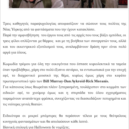
Τρεις καθηγητές παραψυχολογίας αποφασίζουν να σώσουν τους πολίτες της
Νέας Υόρκης από τα φαντάσματα που την έχουν κατακλύσει.
Παρά την αμφισβήτηση του έργου τους από τις αρχές που τους βάζει εμπόδια, οι
τρεις φίλοι οπλίζονται με θάρρος και με τη βοήθεια των συνεργατών τους, αλλά
και του εκκεντρικού εξοπλισμού τους, αναλαμβάνουν δράση πριν είναι πολύ
αργά για όλους.
Κωμωδία τρόμου για όλη την οικογένεια που έσπασε κυριολεκτικά τα ταμεία
όταν προβλήθηκε, χάρη στο πολύ έξυπνο σενάριο, τα εντυπωσιακά για την εποχή
εφέ, το διαχρονικό μουσικό της θέμα, κυρίως όμως χάρη στο κεφάτο
πρωταγωνιστικό τρίο των
Bill Murray
-
Dan Aykroid
-
Rick Moranis.
Για κάποιους ίσως θεωρείται πλέον ξεπερασμένη, τουλάχιστον στο κομμάτι των
ειδικών εφέ, το χιούμορ όμως και η σπιρτάδα του όλου εγχειρήματος
παραμένουν αναπάντεχα φρέσκα, συνεχίζοντας να διασκεδάζουν πετυχημένα και
τις νεότερες γενιές θεατών.
Ειδικότερα οι μικροί μπόμπιρες θα περάσουν τέλεια με τους θεότρελους
κυνηγούς φαντασμάτων και θα απολαύσουν κάθε λεπτό.
Ιδανική επιλογή για Halloween δε νομίζετε;