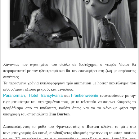
Χάνοντας τον αγαπημένο του σκύλο σε δυστύχημα, ο νεαρός Victor θα
πειραματιστεί με τον ηλεκτρισμό και θα τον επαναφέρει στη ζωή με απρόοπτες
συνέπειες.
Τα περασμένα χρόνια κυκλοφόρησαν τρία animation με horror περιτύλιγμα που
ενθουσίασαν εξίσου μικρούς και μεγάλους.
Paranorman
Hotel Transylvania
Frankenweenie
,
και
εντυπωσίασαν με την
ευρηματικότητα του περιεχομένου τους, με το τελευταίο να παίρνει ελαφρώς το
προβάδισμα από τα υπόλοιπα, καθότι όπως και να το κάνουμε φέρει την
υπογραφή του σπεσιαλίστα
Tim Burton
.
Διασκευάζοντας το μύθο του Φρανκενστάιν, ο
Burton
κλείνει το μάτι στο
κινηματογραφόφιλο κοινό, συνδυάζοντας ιδιοφυώς την τεχνική του stop-motion
με τη 3D τεχνολογία, σε ένα παραμυθένιο αποτέλεσμα που ξεχειλίζει από