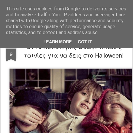
FilmBoy
This site uses cookies from Google to deliver its services
and to analyze traffic. Your IP address and user-agent are
shared with Google along with performance and security
metrics to ensure quality of service, generate usage
statistics, and to detect and address abuse.
LEARN MORE
GOT IT
Οι 10 Καλύτερες Οικογενειακές
OCT
9
ταινίες για να δεις στο Halloween!