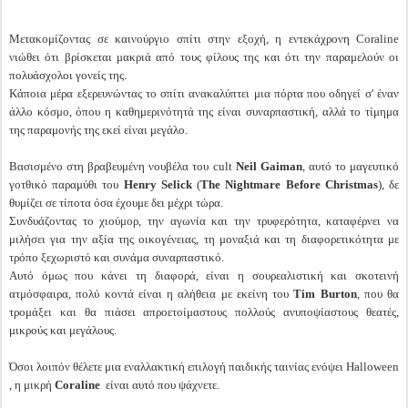
Μετακομίζοντας σε καινούργιο σπίτι στην εξοχή, η εντεκάχρονη Coraline
νιώθει ότι βρίσκεται μακριά από τους φίλους της και ότι την παραμελούν οι
πολυάσχολοι γονείς της.
Κάποια μέρα εξερευνώντας το σπίτι ανακαλύπτει μια πόρτα που οδηγεί σ' έναν
άλλο κόσμο, όπου η καθημερινότητά της είναι συναρπαστική, αλλά το τίμημα
της παραμονής της εκεί είναι μεγάλο.
Βασισμένο στη βραβευμένη νουβέλα του cult
Neil Gaiman
, αυτό το μαγευτικό
γοτθικό παραμύθι του
Henry Selick
(
The Nightmare Before Christmas
), δε
θυμίζει σε τίποτα όσα έχουμε δει μέχρι τώρα.
Συνδυάζοντας το χιούμορ, την αγωνία και την τρυφερότητα, καταφέρνει να
μιλήσει για την αξία της οικογένειας, τη μοναξιά και τη διαφορετικότητα με
τρόπο ξεχωριστό και συνάμα συναρπαστικό.
Αυτό όμως που κάνει τη διαφορά, είναι η σουρεαλιστική και σκοτεινή
ατμόσφαιρα, πολύ κοντά είναι η αλήθεια με εκείνη του
Tim Burton
, που θα
τρομάξει και θα πιάσει απροετοίμαστους πολλούς ανυποψίαστους θεατές,
μικρούς και μεγάλους.
Όσοι λοιπόν θέλετε μια εναλλακτική επιλογή παιδικής ταινίας ενόψει Halloween
, η μικρή
Coraline
είναι αυτό που ψάχνετε.