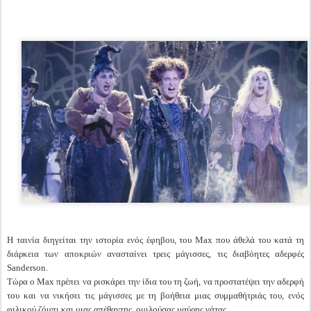
Η ταινία διηγείται την ιστορία ενός έφηβου, του Max που άθελά του κατά τη
διάρκεια των αποκριών ανασταίνει τρεις μάγισσες, τις διαβόητες αδερφές
Sanderson.
Τώρα ο Max πρέπει να ρισκάρει την ίδια του τη ζωή, να προστατέψει την αδερφή
του και να νικήσει τις μάγισσες με τη βοήθεια μιας συμμαθήτριάς του, ενός
φιλικού ζόμπι και μιας απέθαντης, ομιλούσας μαύρης γάτας.