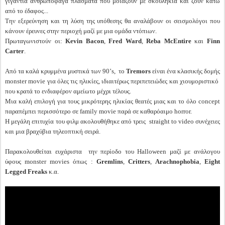
γιγάντια ανθρωποφάγα πλάσματα που μοιάζουν με σκουλήκια και ζουν κάτω
από το έδαφος...
Την εξερεύνηση και τη λύση της υπόθεσης θα αναλάβουν οι σεισμολόγοι που
κάνουν έρευνες στην περιοχή μαζί με μια ομάδα ντόπιων.
Πρωταγωνιστούν οι:
Kevin Bacon
,
Fred Ward
,
Reba McEntire
και
Finn
Carter
.
Από τα καλά κρυμμένα μυστικά των 90’s, το
Tremors
είναι ένα κλασικής δομής
monster movie για όλες τις ηλικίες, ιδιαιτέρως περιπετειώδες και χιουμοριστικό
που κρατά το ενδιαφέρον αμείωτο μέχρι τέλους.
Μια καλή επιλογή για τους μικρότερης ηλικίας θεατές μιας και το όλο concept
παραπέμπει περισσότερο σε family movie παρά σε καθαρόαιμο horror.
Η μεγάλη επιτυχία του φιλμ ακολουθήθηκε από τρεις straight to video συνέχειες
και μια βραχύβια τηλεοπτική σειρά.
Παρακολουθείται ευχάριστα την περίοδο του Halloween μαζί με ανάλογου
ύφους monster movies όπως :
Gremlins
,
Critters
,
Arachnophobia
,
Eight
Legged Freaks
κ.α.