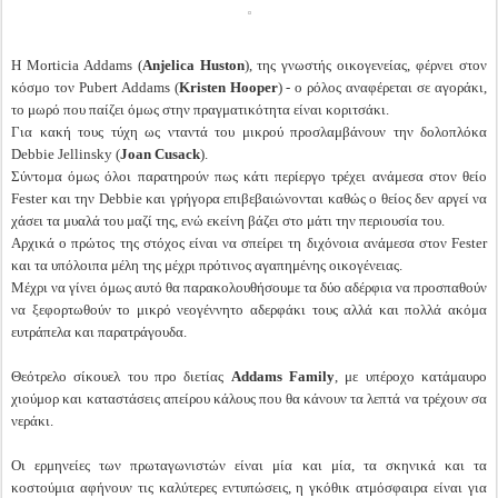
H Morticia Addams (
Anjelica Huston
), της γνωστής οικογενείας, φέρνει στον
κόσμο τον Pubert Addams (
Kristen Hooper
) - ο ρόλος αναφέρεται σε αγοράκι,
το μωρό που παίζει όμως στην πραγματικότητα είναι κοριτσάκι.
Για κακή τους τύχη ως νταντά του μικρού προσλαμβάνουν την δολοπλόκα
Debbie Jellinsky (
Joan Cusack
).
Σύντομα όμως όλοι παρατηρούν πως κάτι περίεργο τρέχει ανάμεσα στον θείο
Fester και την Debbie και γρήγορα επιβεβαιώνονται καθώς ο θείος δεν αργεί να
χάσει τα μυαλά του μαζί της, ενώ εκείνη βάζει στο μάτι την περιουσία του.
Αρχικά ο πρώτος της στόχος είναι να σπείρει τη διχόνοια ανάμεσα στον Fester
και τα υπόλοιπα μέλη της μέχρι πρότινος αγαπημένης οικογένειας.
Μέχρι να γίνει όμως αυτό θα παρακολουθήσουμε τα δύο αδέρφια να προσπαθούν
να ξεφορτωθούν το μικρό νεογέννητο αδερφάκι τους αλλά και πολλά ακόμα
ευτράπελα και παρατράγουδα.
Θεότρελο σίκουελ του προ διετίας
Addams Family
, με υπέροχο κατάμαυρο
χιούμορ και καταστάσεις απείρου κάλους που θα κάνουν τα λεπτά να τρέχουν σα
νεράκι.
Οι ερμηνείες των πρωταγωνιστών είναι μία και μία, τα σκηνικά και τα
κοστούμια αφήνουν τις καλύτερες εντυπώσεις, η γκόθικ ατμόσφαιρα είναι για