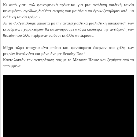
Κι αυτό γιατί ενώ φαινομενικά πρόκειται για μια ανώδυνη παιδική ταινία
κινουμένων σχεδίων, διαθέτει σκηνές που μοιάζουν να έχουν ξεπηδήσει από μια
ενήλικη ταινία τρόμου.
Αν το συσχετίσουμε μάλιστα με την ανατριχιαστικά ρεαλιστική απεικόνιση των
κινούμενων χαρακτήρων θα κατανοήσουμε ακόμα καλύτερα την αντίδραση των
θεατών που άλλο περίμεναν να δουν κι άλλο αντίκρισαν.
Μέχρι τώρα στοιχειωμένα σπίτια και φαντάσματα έφερναν στα χείλη των
μικρών θεατών ένα και μόνο όνομα: Scooby Doo!
Κάντε λοιπόν την αντιπρόταση σας με το
Monster House
και ξεφύγετε από τα
τετριμμένα.