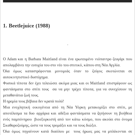
1. Beetlejuice (1988)
O Adam και η Barbara Maitland είναι ένα ερωτευμένο νιόπαντρο ζευγάρι που
απολαμβάνει την ευτυχία του στο νέο του σπιτικό, κάπου στη Νέα Αγγλία.
Όλα όμως καταστρέφονται μονομιάς όταν το ζεύγος σκοτώνεται σε
αυτοκινητιστικό δυστύχημα.
Φυσικά τίποτα δεν έχει τελειώσει ακόμα μιας και οι Maitland επιστρέφουν ως
φαντάσματα στο σπίτι τους σα να μην τρέχει τίποτα, για να συνεχίσουν τη
μεταθανάτια ζωή τους.
Η ηρεμία τους βέβαια δεν κρατά πολύ!
Μια ενοχλητική οικογένεια από τη Νέα Υόρκη μετακομίζει στο σπίτι, με
αποτέλεσμα τα δυο αρχάρια και αδέξια φαντάσματα να ζητήσουν τη βοήθεια
ενός παμπόνηρου βιοεξορκιστή από τον κάτω κόσμο, που ακούει στο όνομα
Σκαθαροζούμης, ώστε να τους τρομάξει και να τους διώξει.
Όλα όμως πηγαίνουν κατά διαόλου με τους ήρωες μας να μπλέκονται σε