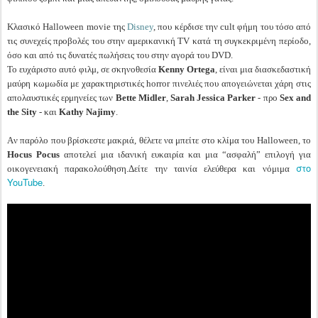
Κλασικό Halloween movie της
Disney
, που κέρδισε την cult φήμη του τόσο από
τις συνεχείς προβολές του στην αμερικανική ΤV κατά τη συγκεκριμένη περίοδο,
όσο και από τις δυνατές πωλήσεις του στην αγορά του DVD.
Το ευχάριστο αυτό φιλμ, σε σκηνοθεσία
Kenny Ortega
, είναι μια διασκεδαστική
μαύρη κωμωδία με χαρακτηριστικές horror πινελιές που απογειώνεται χάρη στις
απολαυστικές ερμηνείες των
Bette Midler
,
Sarah Jessica Parker
- προ
Sex and
the Sity
- και
Kathy Najimy
.
Aν παρόλο που βρίσκεστε μακριά, θέλετε να μπείτε στο κλίμα του Halloween, το
Hocus Pocus
αποτελεί μια ιδανική ευκαιρία και μια “ασφαλή” επιλογή για
στο
οικογενειακή παρακολούθηση.
Δείτε την ταινία ελεύθερα και νόμιμα
YouTube
.