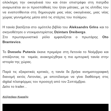
ολόκληρη την οικογένειά του και όταν επιστρέφει στη πατρίδα
αναρωτιέται αν οι προσπάθειές του ήταν μάταιες, με τις ελπίδες του
να εναποτίθενται στη δημιουργία μιας νέας οικογένειας, μιας νέας
χώρας γεννημένης μέσα από τις στάχτες του πολέμου.
Η ταινία βασίζεται στο ομότιτλο βιβλίο του
Aleksandrs Grīns
και το
σκηνοθέτησε ο ντοκιμαντερίστας
Dzintars Dreibergs
.
Στο πρωταγωνιστικό ρόλο εμφανίζεται ο πρωτάρης
Oto
Brantevics
.
Το
Dveselu Putenis
έκανε πρεμιέρα στη Λετονία το Νοέμβριο και
σπάζοντας τα ταμεία, ανακηρύχθηκε η πιο εμπορική ταινία στην
ιστορία της χώρας.
Παρά τις εξαιρετικές κριτικές, η ταινία δε βρήκε κινηματογραφική
διανομή εκτός Λετονίας, με αποτέλεσμα να γίνει διαθέσιμη στις
digital πλατφόρμες τον προσεχή από τον Σεπτέμβριο.
Δείτε το trailer...
Αλέξανδρος Κυριαζής