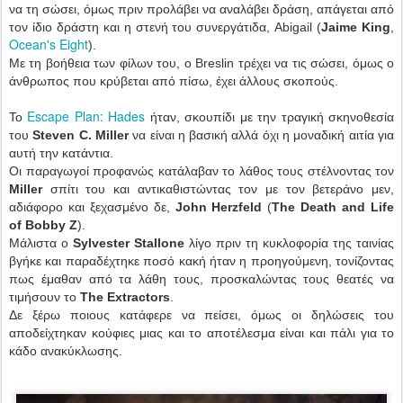
να τη σώσει, όμως πριν προλάβει να αναλάβει δράση, απάγεται από
τον ίδιο δράστη και η στενή του συνεργάτιδα, Abigail (
Jaime King
,
Ocean's Eight
).
Με τη βοήθεια των φίλων του, ο Breslin τρέχει να τις σώσει, όμως ο
άνθρωπος που κρύβεται από πίσω, έχει άλλους σκοπούς.
Escape Plan: Hades
Το
ήταν, σκουπίδι με την τραγική σκηνοθεσία
του
Steven C. Miller
να είναι η βασική αλλά όχι η μοναδική αιτία για
αυτή την κατάντια.
Οι παραγωγοί προφανώς κατάλαβαν το λάθος τους στέλνοντας τον
Miller
σπίτι του και αντικαθιστώντας τον με τον βετεράνο μεν,
αδιάφορο και ξεχασμένο δε,
John Herzfeld
(
The Death and Life
of Bobby Z
).
Μάλιστα ο
Sylvester Stallone
λίγο πριν τη κυκλοφορία της ταινίας
βγήκε και παραδέχτηκε ποσό κακή ήταν η προηγούμενη, τονίζοντας
πως έμαθαν από τα λάθη τους, προσκαλώντας τους θεατές να
τιμήσουν το
The Extractors
.
Δε ξέρω ποιους κατάφερε να πείσει, όμως οι δηλώσεις του
αποδείχτηκαν κούφιες μιας και το αποτέλεσμα είναι και πάλι για το
κάδο ανακύκλωσης.