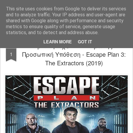
FilmBoy
This site uses cookies from Google to deliver its services
and to analyze traffic. Your IP address and user-agent are
shared with Google along with performance and security
metrics to ensure quality of service, generate usage
statistics, and to detect and address abuse.
LEARN MORE
GOT IT
Κριτική: Σχέδιο Απόδρασης:
AUG
Προσωπική Υπόθεση - Escape Plan 3:
1
The Extractors (2019)