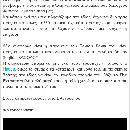
μοτίβο, με την ανύπαρκτη πλοκή και τους απαράδεκτους διαλόγους
να παίζουν με τα νεύρα μας.
Και κάπου εκεί που πια πλησιάζουμε στο τέλος, έρχονται δυο-τρεις
πραγματικά καλές -αλλά φυσικά όχι κάτι πρωτόγνωρο- σκηνές
κλοτσοπατινάδας που τουλάχιστον αφήνουν μια ευχάριστη
επίγευση.
Άξια αναφοράς είναι η παρουσία του
Dewon Sawa
που είναι
πραγματικά απολαυστικός villain έστω κι αν το σενάριο δε τον
βοηθάει ΚΑΘΟΛΟΥ.
Η σκηνοθεσία μπορεί να μην είναι τόσο ερασιτεχνική όπως στο
Hades
, όμως το σενάριο τα καταφέρνει και μόνο του, με τις σκηνές
δράσης στο τέλος να είναι το μοναδικό στοιχείο που βάζει το
The
Extractors
ένα πολύ μικρό και στη τελική χωρίς ουσία σκαλοπατάκι
πάνω από το προκάτοχό του.
Στους κινηματογράφους από 1 Αυγούστου.
Αλέξανδρος Κυριαζής