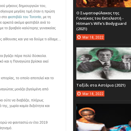
ού μήκους δημιουργιών του,
αι σίγουρα μεγάλη τιμή όταν η πρώτη
Ο Σωματοφύλακας της
α στο
φεστιβάλ του Toronto
, με τη
Γυναίκας του Εκτελεστή -
σε αρκετά ακόμα φεστιβάλ ανά το
Hitman's Wife's Bodyguard
(2021)
 με το βραβείο καλύτερης γυναικείας
Mar
18,
2022
ις αίθουσες και για να δούμε τι είδαμε…
ς τα βγάζει πέρα πολύ δύσκολα.
ό και η Παναγιώτα βρίσκει εκεί
στορίας, το οποίο αποτελεί και το
Ταξίδι στα Αστέρια (2021)
αναγιώτας μοιάζει βγαλμένη από
Mar
18,
2022
φει ούτε να διαβάζει, πλήρως
 της, χωρία καμία δεξιότητα και
ορώ να φανταστώ εν έτει 2019
βητισμό.