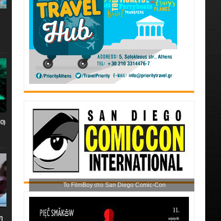
0)
Το FilmBoy στο San Diego Comic-Con
η