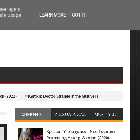
user-agent
rate usage
LEARN MORE
GOT IT
Κριτική: Doctor Strange in the Multiverse of Madness (2022)
Κριτική:
ΔΗΜΟΦΙΛΗ
ΤΑ ΣΧΟΛΙΑ ΣΑΣ
MUST SEE
Κριτική: Υποσχόμενη Νέα Γυναίκα -
Promising Young Woman (2020)