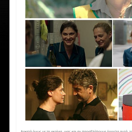
Αρκετά όμως με τη γκρίνια, μιας και αν παραβλέψουμε όοοολα αυτά, 