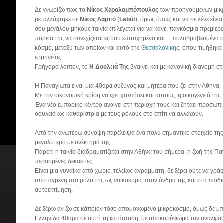
Δε γνωρίζω πως το
Νίκος Χαραλαμπόπουλος
των προηγούμενων μικρ
μεταλλάχτηκε σε
Νίκος Λαμπό
(
Labôt
), όμως όπως και να σε λένε είν
σου μεγάλου μήκους ταινία επιλέγεται για να κάνει παγκόσμια πρεμιέρ
πορεία της να συνεχίζεται εξίσου επιτυχημένα και… πολυβραβευμένα 
κόσμο, μεταξύ των οποίων και αυτό της
Θεσσαλονίκης
, όπου τιμήθηκε
ερμηνείας.
Γρήγορα λοιπόν, το
Η Δουλειά Της
βγαίνει και με κανονική διανομή στ
Η Παναγιώτα είναι μια 40άρα σύζυγος και μητέρα που ζει στην Αθήνα.
Με την οικονομική κρίση να έχει χτυπήσει και αυτούς, η οικογένειά τη
Ένα νέο εμπορικό κέντρο ανοίγει στη περιοχή τους και ζητάει προσωπικ
δουλειά ως καθαρίστρια με τους ρόλους στο σπίτι να αλλάζουν.
Από την ανωτέρω σύνοψη παρέλειψα ένα πολύ σημαντικό στοιχείο της ι
μεγαλύτερο μειονέκτημά της.
Παρότι η ταινία διαδραματίζεται στην Αθήνα του σήμερα, η ζωή της Π
περασμένες δεκαετίες.
Είναι μια γυναίκα από χωριό, τελείως αγράμματη, δε ξέρει ούτε να γρά
υποταγμένη στο ρόλο της ως νοικοκυρά, στον άνδρα της και στα παιδιά
αυτοεκτίμηση.
Δε ξέρω αν ζω σε κάποιον τόσο απομονωμένο μικρόκοσμο, όμως δε μπ
Ελληνίδα 40αρα σε αυτή τη κατάσταση, με αποκορύφωμα τον αναλφα