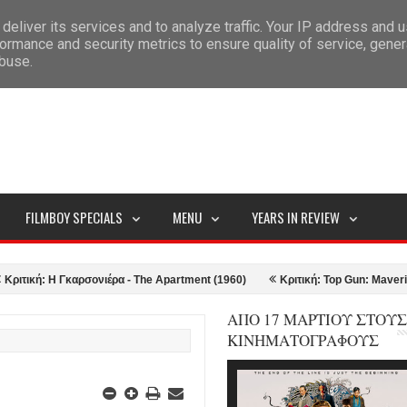
deliver its services and to analyze traffic. Your IP address and 
ITEMAP
ormance and security metrics to ensure quality of service, gene
abuse.
FILMBOY SPECIALS
MENU
YEARS IN REVIEW
Γκαρσονιέρα - The Apartment (1960)
Κριτική: Top Gun: Maverick (2022)
ΑΠΟ 17 ΜΑΡΤΙΟΥ ΣΤΟΥΣ
ΚΙΝΗΜΑΤΟΓΡΑΦΟΥΣ