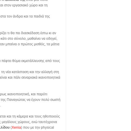
αι στον εργασιακό χώρο και τη
στα τον άνδρα και τα παιδιά της
ρίζει τι θα πει διασκέδαση έστω κι αν
κάτι στο σύνολο, μαθαίνει να οδηγεί,
όταν μπαίνει ο πρώτος μισθός, τα μάτια
 πέφτει θύμα εκμετάλλευσης από τους
τή τη νέα κατάσταση και την αλλαγή στη
ίναι και πάλι σεναριακά ικανοποιητικά
ρως ικανοποιητική, και παρότι
ωή της Παναγιώτας να έχουν πολύ σωστή
.
ζεται και τη κάμερα και τους ηθοποιούς
υς μεγάλους χώρους, ενώ ταυτόχρονα
λλίδου
(
Xenia
) που με την physical