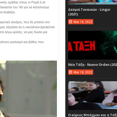
νωνικής ομάδας όπως οι Ρομά ή σε
δεκαετία του ’80 για να καταπιούμε
Δεσμοί Γυναικών - Lingui
α διαβάζει.
(2021)
Mar
18,
2022
ρετικό σενάριο, που δε μπαίνει στο
μας εξηγήσει αν η οικογένεια βρισκόταν
τα λόγω κρίσης, να μας δώσει μια
ραίτητο ρεαλισμό και βάθος που
Νέα Τάξη - Nuevo Orden (202
Mar
18,
2022
Ο κύριος Μπάχμαν και η Τάξ