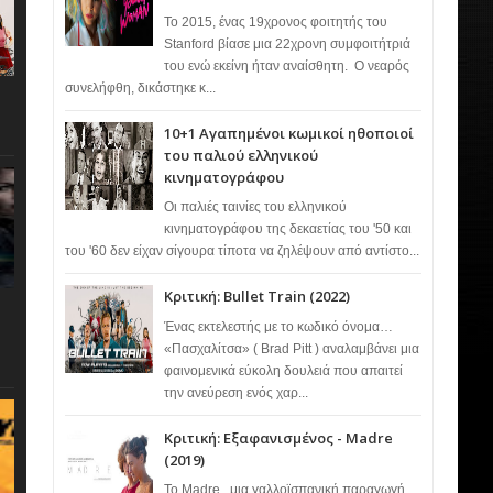
Το 2015, ένας 19χρονος φοιτητής του
Stanford βίασε μια 22χρονη συμφοιτήτριά
του ενώ εκείνη ήταν αναίσθητη. Ο νεαρός
συνελήφθη, δικάστηκε κ...
10+1 Αγαπημένοι κωμικοί ηθοποιοί
του παλιού ελληνικού
κινηματογράφου
Οι παλιές ταινίες του ελληνικού
κινηματογράφου της δεκαετίας του '50 και
του '60 δεν είχαν σίγουρα τίποτα να ζηλέψουν από αντίστο...
Κριτική: Bullet Train (2022)
Ένας εκτελεστής με το κωδικό όνομα…
«Πασχαλίτσα» ( Brad Pitt ) αναλαμβάνει μια
φαινομενικά εύκολη δουλειά που απαιτεί
την ανεύρεση ενός χαρ...
Κριτική: Εξαφανισμένος - Madre
(2019)
Το Madre , μια γαλλοϊσπανική παραγωγή