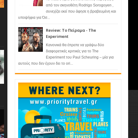
από τον σκηνοθέτη Rodrigo Sorogoyen ,
συνεχίζει εκεί που άφησε η βραβευμένη και
υποψήφια για Όσ...
Review: Το Πείραμα - The
Experiment
Κανονικά θα έπρεπε να γράψω δύο
διαφορετικές κριτικές για το The
Experiment του Paul Scheuring – μία για
αυτούς που δεν έχουν δει το ori...