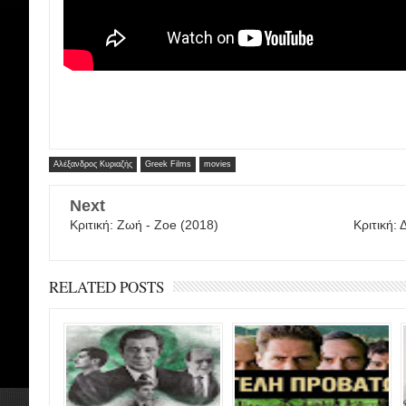
Αλέξανδρος Κυριαζής
Greek Films
movies
Next
Κριτική: Ζωή - Zoe (2018)
Κριτική: 
RELATED POSTS