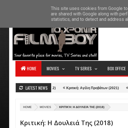
F
This site uses cookies from Google to 
HOME
ABOUT US
CONTACT
S
are shared with Google along with perf
statistics, and to detect and address 
HOME
MOVIES
TV SERIES
BOX OFFICE
LATEST NEWS
ve and Thunder (2022)
Κριτική: Αγέλη Προβάτων (2021)
Κριτική: Η 
HOME
MOVIES
ΚΡΙΤΙΚΉ: Η ΔΟΥΛΕΙΆ ΤΗΣ (2018)
Κριτική: Η Δουλειά Της (2018)