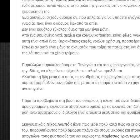
ενδιαφέρουσα ταινία γύρω από το ρόλο της γυναίκας στην οικογένεια κ
χειραφέτησή της.
Ένα αδύναμο, σχεδόν άβουλο ον, που απλά ζει για να υπηρετεί αγόγγυ
γνωρίζει πως είναι ο κόσμος έξω από το σπίτι.
Δεν είναι καθόλου εύκολος, όμως πια δεν είναι μόνη.
Από ένα φοβισμένο γατί, αρχίζει και κοινωνικοποιείται, κάνει φίλες, γνω
αυτή είναι απλά ένας Κυριακάτικος καφές, νοιώθει χρήσιμη, προσφέρει 
έστω κι αν αυτό είναι μόνο το οχηματάκι που τρίβει τα πατώματα, και 
της λάμπουν και τα χέρια τρέμουν.
Παράλληλα παρακολουθούμε τη Παναγιώτα και στο χώρο εργασίας, να
εργοδότες, να πληρώνεται ψίχουλα και τελικά να προδίδεται.
Αλλά και τη ζωή μέσα στο σπίτι, τις αντιδράσεις της οικογένειας σε αυ
συμπεριφορά όλων των μελών της, με αυτό το κομμάτι ωστόσο να μην ε
ανεπτυγμένο.
Παρά τα προβλήματα στη βάση του σεναρίου, η πλοκή του είναι ιδιαιτέ
αραιογραμμένη, εξελίσσεται αξιοζήλευτα ομαλά, με τις αλλαγές στη ζ
ροή, ενώ ταυτόχρονα οι διάλογοι είναι απόλυτα ρεαλιστικοί και φυσικοί
Σκηνοθετικά ο
Νίκος Λαμπό
δείχνει πως ξέρει πολύ καλά πως να χειρί
του, παρουσιάζοντας πολύ όμορφα πλάνα και στους μικρούς και στο
απογειώνει τους ηθοποιούς του και κυρίως της
Μαρίσσας Τριανταφυ