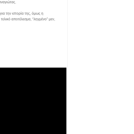
αναγιώτας.
 για την ιστορία της, όμως η
τελικό αποτέλεσμα, “ληγμένο” μεν,