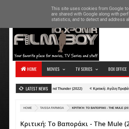
F
This site uses cookies from Google to 
HOME
ABOUT US
CONTACT
S
are shared with Google along with perf
statistics, and to detect and address 
HOME
MOVIES
TV SERIES
BOX OFFICE
LATEST NEWS
Κριτική: Thor: Love and Thunder (2022)
Κριτική: Αγέλη Προβάτων (2021)
HOME
TAISSA FARMIGA
ΚΡΙΤΙΚΉ: ΤΟ ΒΑΠΟΡΆΚΙ - THE MULE (20
Κριτική: Το Βαποράκι - The Mule (