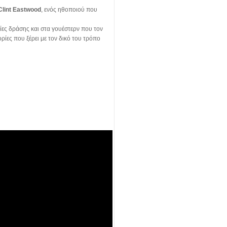
Clint Eastwood
, ενός ηθοποιού που
νίες δράσης και στα γουέστερν που τον
ορίες που ξέρει με τον δικό του τρόπο