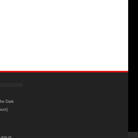
The Dark
post)
 και οι