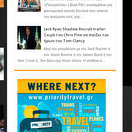
«Πασχαλίτσα» ( Brad Pitt ) αναλαμβάνει μια
φαινομενικά εύκολη δουλειά που απαιτεί
την ανεύρεση ενός χαρ...
Jack Ryan Shadow Recruit trailer:
Σειρά του Chris Pine να παίξει τον
ήρωα του Tom Clancy
Μην τον μπερδεύετε με τον Jack Racher ή
τον Jason Bourne ή τον James Bond ή τον
Alex Cross ή...δεν ξέρω εγώ ποιον άλλον. Η αλήθεια εί...