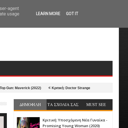
user-agent
rate usage
LEARN MORE
GOT IT
averick (2022)
Κριτική: Doctor Strange in the Multiverse of Madness (202
ΔΗΜΟΦΙΛΗ
ΤΑ ΣΧΟΛΙΑ ΣΑΣ
MUST SEE
Κριτική: Υποσχόμενη Νέα Γυναίκα -
Promising Young Woman (2020)