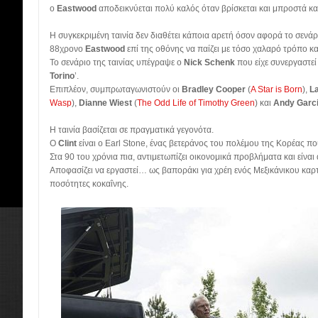
ο
Eastwood
αποδεικνύεται πολύ καλός όταν βρίσκεται και μπροστά κα
Η συγκεκριμένη ταινία δεν διαθέτει κάποια αρετή όσον αφορά το σενάρ
88χρονο
Eastwood
επί της οθόνης να παίζει με τόσο χαλαρό τρόπο κα
Το σενάριο της ταινίας υπέγραψε ο
Nick Schenk
που είχε συνεργαστεί
Torino
’.
Επιπλέον, συμπρωταγωνιστούν οι
Bradley Cooper
(
A Star is Born
),
L
Wasp
),
Dianne Wiest
(
The Odd Life of Timothy Green
) και
Andy Garc
Η ταινία βασίζεται σε πραγματικά γεγονότα.
Ο
Clint
είναι ο Earl Stone, ένας βετεράνος του πολέμου της Κορέας π
Στα 90 του χρόνια πια, αντιμετωπίζει οικονομικά προβλήματα και είνα
Αποφασίζει να εργαστεί… ως βαποράκι για χρέη ενός Μεξικάνικου κα
ποσότητες κοκαΐνης.