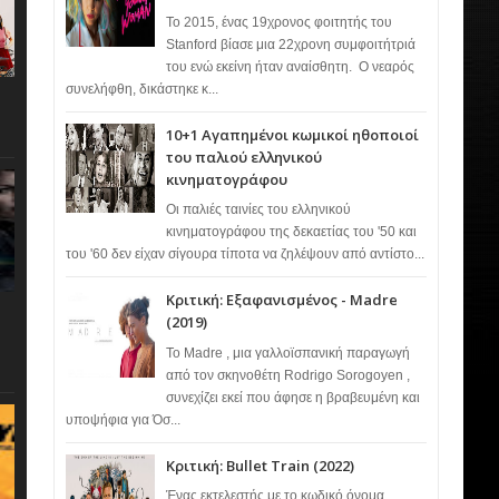
Το 2015, ένας 19χρονος φοιτητής του
Stanford βίασε μια 22χρονη συμφοιτήτριά
του ενώ εκείνη ήταν αναίσθητη. Ο νεαρός
συνελήφθη, δικάστηκε κ...
10+1 Αγαπημένοι κωμικοί ηθοποιοί
του παλιού ελληνικού
κινηματογράφου
Οι παλιές ταινίες του ελληνικού
κινηματογράφου της δεκαετίας του '50 και
του '60 δεν είχαν σίγουρα τίποτα να ζηλέψουν από αντίστο...
Κριτική: Εξαφανισμένος - Madre
(2019)
Το Madre , μια γαλλοϊσπανική παραγωγή
από τον σκηνοθέτη Rodrigo Sorogoyen ,
συνεχίζει εκεί που άφησε η βραβευμένη και
υποψήφια για Όσ...
Κριτική: Bullet Train (2022)
Ένας εκτελεστής με το κωδικό όνομα…