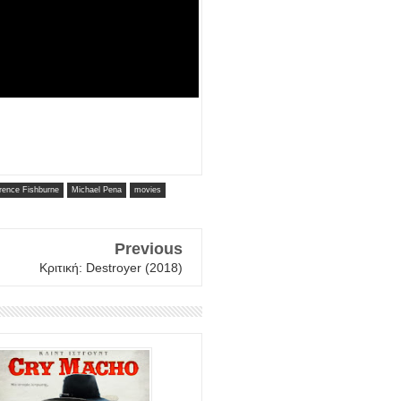
rence Fishburne
Michael Pena
movies
Previous
Κριτική: Destroyer (2018)