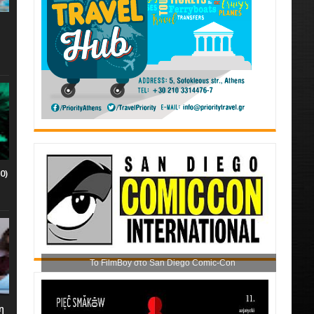
0)
Το FilmBoy στο San Diego Comic-Con
η