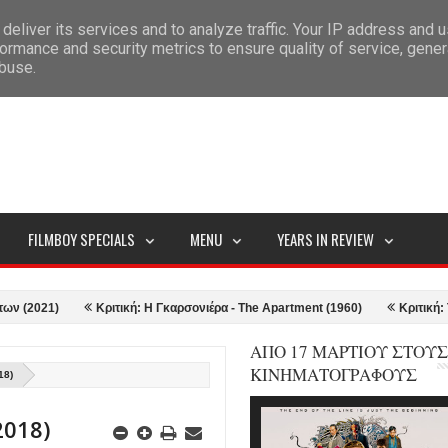
deliver its services and to analyze traffic. Your IP address and 
ITEMAP
ormance and security metrics to ensure quality of service, gene
abuse.
FILMBOY SPECIALS
MENU
YEARS IN REVIEW
Κριτική: Η Γκαρσονιέρα - The Apartment (1960)
Κριτική: Top Gun: M
ΑΠΟ 17 ΜΑΡΤΙΟΥ ΣΤΟΥΣ
ΚΙΝΗΜΑΤΟΓΡΑΦΟΥΣ
18)
2018)