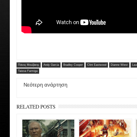
Πάνος Μουζάκης
Andy Garcia
Bradley Cooper
Clint Eastwood
Dianne Wiest
Lau
Taissa Farmiga
Νεότερη ανάρτηση
RELATED POSTS