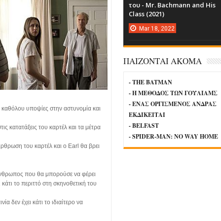
του - Mr. Bachmann and His
Class (2021)
Mar
18,
2022
ΠΑΙΖΟΝΤΑΙ ΑΚΟΜΑ
- THE BATMAN
- Η ΜΕΘΟΔΟΣ ΤΩΝ ΓΟΥΛΙΑΜΣ
- ΕΝΑΣ ΟΡΓΙΣΜΕΝΟΣ ΑΝΔΡΑΣ
νεί καθόλου υποψίες στην αστυνομία και
ΕΚΔΙΚΕΙΤΑΙ
- BELFAST
ις κατατάξεις του καρτέλ και τα μέτρα
- SPIDER-MAN: NO WAY HOME
ρθρωση του καρτέλ και ο Earl θα βρει
 άνθρωπος που θα μπορούσε να φέρει
 κάτι το περιττό στη σκηνοθετική του
νία δεν έχει κάτι το ιδιαίτερο να