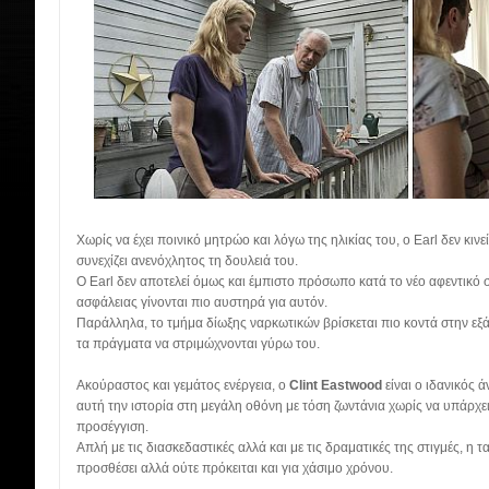
Χωρίς να έχει ποινικό μητρώο και λόγω της ηλικίας του, ο Earl δεν κι
συνεχίζει ανενόχλητος τη δουλειά του.
Ο Earl δεν αποτελεί όμως και έμπιστο πρόσωπο κατά το νέο αφεντικό στ
ασφάλειας γίνονται πιο αυστηρά για αυτόν.
Παράλληλα, το τμήμα δίωξης ναρκωτικών βρίσκεται πιο κοντά στην εξά
τα πράγματα να στριμώχνονται γύρω του.
Ακούραστος και γεμάτος ενέργεια, ο
Clint Eastwood
είναι ο ιδανικός
αυτή την ιστορία στη μεγάλη οθόνη με τόση ζωντάνια χωρίς να υπάρχει
προσέγγιση.
Απλή με τις διασκεδαστικές αλλά και με τις δραματικές της στιγμές, η ται
προσθέσει αλλά ούτε πρόκειται και για χάσιμο χρόνου.