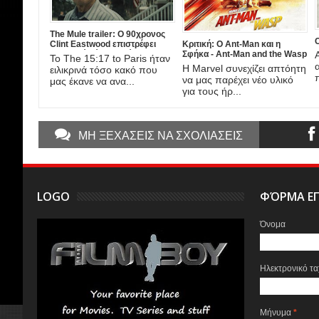
The Mule trailer: Ο 90χρονος
Κριτική: Ο Ant-Man και η
Clint Eastwood επιστρέφει
Σφήκα - Ant-Man and the Wasp
δυναμικά πίσω αλλά και
Το The 15:17 to Paris ήταν
(2018)
μπροστά από τη κάμερα!
Η Marvel συνεχίζει απτόητη
ειλικρινά τόσο κακό που
να μας παρέχει νέο υλικό
μας έκανε να ανα...
για τους ήρ...
ΜΗ ΞΕΧΑΣΕΙΣ ΝΑ ΣΧΟΛΙΑΣΕΙΣ
LOGO
ΦΌΡΜΑ ΕΠ
Όνομα
Ηλεκτρονικό τ
Μήνυμα
*