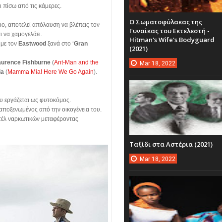
ι πίσω από τις κάμερες.
Ο Σωματοφύλακας της
ιο, αποτελεί απόλαυση να βλέπεις τον
Γυναίκας του Εκτελεστή -
ι να χαμογελάει.
Hitman's Wife's Bodyguard
 με τον
Eastwood
ξανά στο ‘
Gran
(2021)
aurence Fishburne
(
Ant-Man and the
Mar
18,
2022
ia
(
Mamma Mia! Here We Go Again
).
ου εργάζεται ως φυτοκόμος.
ι αποξενωμένος από την οικογένεια του.
ρτέλ ναρκωτικών μεταφέροντας
Ταξίδι στα Αστέρια (2021)
Mar
18,
2022