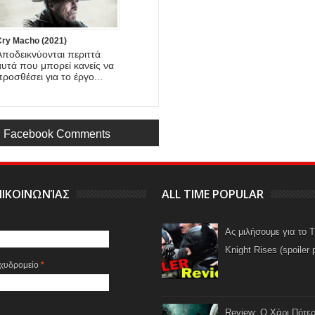
Cry Macho (2021)
Αποδεικνύονται περιττά
αυτά που μπορεί κανείς να
προσθέσει για το έργο...
Facebook Comments
ΙΚΟΙΝΩΝΊΑΣ
ALL TIME POPULAR
Ας μιλήσουμε για το 
Knight Rises (spoiler 
αχυδρομείο
*
Review: Ο Χάρι Πότερ