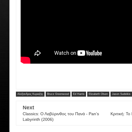
Αλέξανδρος Κυριαζής
Bruce Greenwood
Ed Harris
Elizabeth Olsen
Jason Sudeikis
Next
Classics: Ο Λαβύρινθος του Πανά - Pan’s
Κριτική: Τ
Labyrinth (2006)