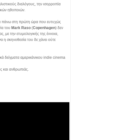
λιστικούς διαλόγους, την ισορροπία
τικών ηθοποιών.
μμα πάνω στη πρώτη ώρα που ευτυχώς
νία του
Mark Raso
(
Copenhagen
) δεν
ς, με την ετυμολογικής της έννοια,
α η σκηνοθεσία του δε χάνει ούτε
ικά δείγματα αμερικάνικου indie cinema
άς και ανθρωπιάς.