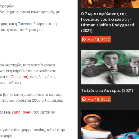
ιαγραφών.
εν πήρε ιδιαίτερα καλές κριτικές, με
Ο Σωματοφύλακας της
Γυναίκας του Εκτελεστή -
 μιας και η
Tanweer
θεώρησε ότι η
Hitman's Wife's Bodyguard
(2021)
του, φτάνει στα θερινά μας
Mar
18,
2022
που δυστυχώς τα τελευταία χρόνια
έλεσμα η καρέκλα του να κινδυνεύει.
arris
,
Geostorm
), ένας βετεράνος
εις, πεθαίνει.
Ταξίδι στα Αστέρια (2021)
που βρήκε καταχωνιασμένα στο συρτάρι
Mar
18,
2022
ιπτόντως βρίσκεται 2000 μίλια μακριά,
 Olsen
,
Wind River
), του ζητάει να
συγκεκριμένη φόρμα ταινίας, πάνω στην
 διαφορά.