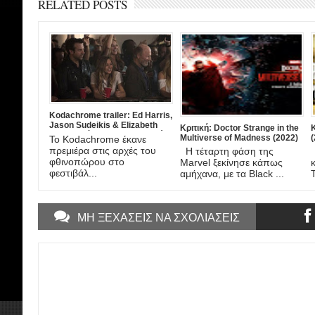
RELATED POSTS
Kodachrome trailer: Ed Harris,
Jason Sudeikis & Elizabeth
Κριτική: Doctor Strange in the
Κ
Olsen σε ένα road movie…μία
Multiverse of Madness (2022)
(
Το Kodachrome έκανε
από τα ίδια.
πρεμιέρα στις αρχές του
Η τέταρτη φάση της
φθινοπώρου στο
Marvel ξεκίνησε κάπως
φεστιβάλ...
αμήχανα, με τα Black ...
ΜΗ ΞΕΧΑΣΕΙΣ ΝΑ ΣΧΟΛΙΑΣΕΙΣ