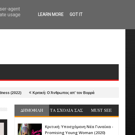
user-agent
rate usage
LEARN MORE
GOT IT
Κριτική: Ο Άνθρωπος απ' τον Βορρά - The Northman (2022)
2021-22
ΔΗΜΟΦΙΛΗ
ΤΑ ΣΧΟΛΙΑ ΣΑΣ
MUST SEE
Κριτική: Υποσχόμενη Νέα Γυναίκα -
Promising Young Woman (2020)