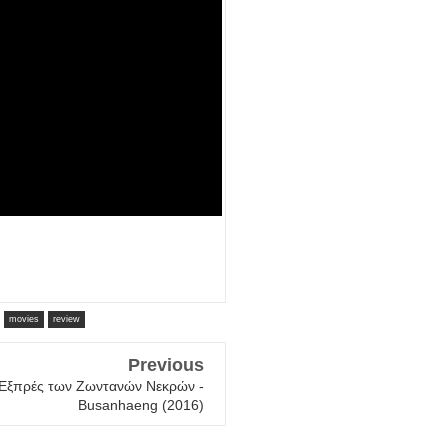
movies
review
Previous
ο Εξπρές των Ζωντανών Νεκρών -
Busanhaeng (2016)