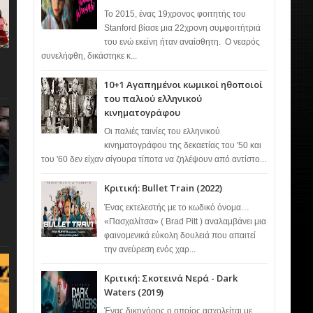
Το 2015, ένας 19χρονος φοιτητής του
Stanford βίασε μια 22χρονη συμφοιτήτριά
του ενώ εκείνη ήταν αναίσθητη. Ο νεαρός
συνελήφθη, δικάστηκε κ...
10+1 Αγαπημένοι κωμικοί ηθοποιοί
του παλιού ελληνικού
κινηματογράφου
Οι παλιές ταινίες του ελληνικού
κινηματογράφου της δεκαετίας του '50 και
του '60 δεν είχαν σίγουρα τίποτα να ζηλέψουν από αντίστο...
Κριτική: Bullet Train (2022)
Ένας εκτελεστής με το κωδικό όνομα…
«Πασχαλίτσα» ( Brad Pitt ) αναλαμβάνει μια
φαινομενικά εύκολη δουλειά που απαιτεί
την ανεύρεση ενός χαρ...
Κριτική: Σκοτεινά Νερά - Dark
Waters (2019)
Ένας δικηγόρος ο οποίος ασχολείται με