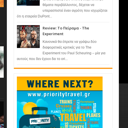
θέματα περιβάλλοντος, δέχεται να
υπερασπιστεί έναν αγρότη που ισχυρίζεται
ότι η εταιρεία DuPont...
Review: Το Πείραμα - The
Experiment
Κανονικά θα έπρεπε να γράψω δύο
διαφορετικές κριτικές για το The
Experiment του Paul Scheuring – μία για
αυτούς που δεν έχουν δει το ori...