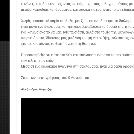
κανόνες μιας δραμεντί, έχοντας ως σύμμαχο τους καλογραμμένους ρεα
μεταξύ κωμωδίας και δράματος, και φυσικά τις ερμηνείες τριών εξαιρε
Χωρίς ουσιαστικά καμία έκπληξη, με εξαίρεση ένα δυσάρεστο διάλει
είναι μόνο ένα διάλειμμα, και γρήγορα ξαναβρίσκει το δρόμο της, η ται
έχει κανένα σκοπό να μας εντυπωσιάσει, αλλά στο τομέα της ψυχαγωγία
παίρνει άριστα, δίνοντας μας μπόλικη τροφή για σκέψη, ενώ ταυτόχρον
χτύπο, κρατώντας το θεατή άνετα στη θέση του.
Προσποιηθείτε ότι είστε στα 90s και απολαύστε ένα από τα πιο αυθεντ
των τελευταίων ετών.
Μέσα σε ένα καλοκαίρι πνιγμένο στη σαχλαμάρα, είναι μια όαση δροσι
Στους κινηματογράφους από 9 Αυγούστου.
Αλέξανδρος Κυριαζής.