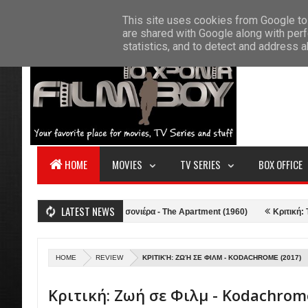
F
This site uses cookies from Google to 
HOME
ABOUT US
CONTACT
S
are shared with Google along with perf
statistics, and to detect and address 
HOME
MOVIES
TV SERIES
BOX OFFICE
LATEST NEWS
Κριτική: Η Γκαρσονιέρα - The Apartment (1960)
Κριτική: Top Gun: Mav
HOME
REVIEW
ΚΡΙΤΙΚΉ: ΖΩΉ ΣΕ ΦΙΛΜ - KODACHROME (2017)
Κριτική: Ζωή σε Φιλμ - Kodachrom