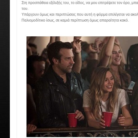
Στη προσπάθεια εξέλιξής του, το είδος, να μου επιτρέψετε τον όρο, μ
του.
Υπάρχουν όμως και περιπτώσεις που αυτή η φόρμα επιλέγεται να ακο
Παλιομοδίτικο ίσως, σε καμιά περίπτωση όμως απαραίτητα κακό.