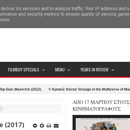
deliver its services and to analyze traffic. Your IP address and 
ITEMAP
ormance and security metrics to ensure quality of service, gene
abuse.
FILMBOY SPECIALS
MENU
YEARS IN REVIEW
erick (2022)
Κριτική: Doctor Strange in the Multiverse of Madness (2022)
ΑΠΟ 17 ΜΑΡΤΙΟΥ ΣΤΟΥΣ
ΚΙΝΗΜΑΤΟΓΡΑΦΟΥΣ
e (2017)