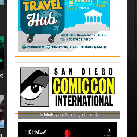
0)
Το FilmBoy στο San Diego Comic-Con
η