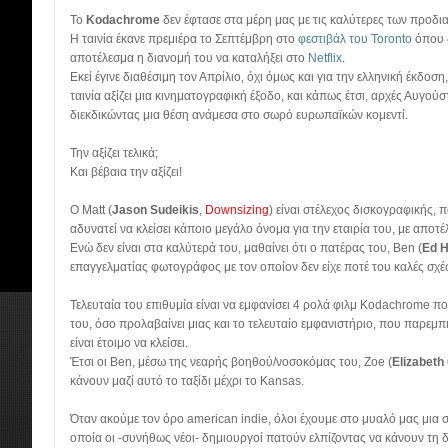
Το
Kodachrome
δεν έφτασε στα μέρη μας με τις καλύτερες των προδ
Η ταινία έκανε πρεμιέρα το Σεπτέμβρη στο
φεστιβάλ του Toronto
όπου δ
αποτέλεσμα η διανομή του να καταλήξει στο
Netflix
.
Εκεί έγινε διαθέσιμη τον Απρίλιο, όχι όμως και για την ελληνική έκδοση,
ταινία αξίζει μια κινηματογραφική έξοδο, και κάπως έτσι, αρχές Αυγούσ
διεκδικώντας μια θέση ανάμεσα στο σωρό ευρωπαϊκών κομεντί.
Την αξίζει τελικά;
Και βέβαια την αξίζει!
Ο Matt (
Jason Sudeikis
,
Downsizing
) είναι στέλεχος δισκογραφικής, 
αδυνατεί να κλείσει κάποιο μεγάλο όνομα για την εταιρία του, με αποτ
Ενώ δεν είναι στα καλύτερά του, μαθαίνει ότι ο πατέρας του, Ben (
Ed H
επαγγελματίας φωτογράφος με τον οποίον δεν είχε ποτέ του καλές σχέσ
Τελευταία του επιθυμία είναι να εμφανίσει 4 ρολά φιλμ Kodachrome 
του, όσο προλαβαίνει μιας και το τελευταίο εμφανιστήριο, που παρεμπ
είναι έτοιμο να κλείσει.
Έτσι οι Ben, μέσω της νεαρής βοηθού/νοσοκόμας του, Zoe (
Elizabeth
κάνουν μαζί αυτό το ταξίδι μέχρι το Kansas.
Όταν ακούμε τον όρο american indie, όλοι έχουμε στο μυαλό μας μια 
οποία οι -συνήθως νέοι- δημιουργοί πατούν ελπίζοντας να κάνουν τη