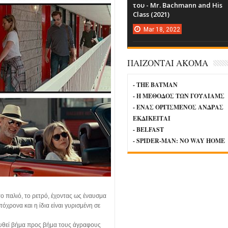
του - Mr. Bachmann and His
Class (2021)
Mar
18,
2022
ΠΑΙΖΟΝΤΑΙ ΑΚΟΜΑ
- THE BATMAN
- Η ΜΕΘΟΔΟΣ ΤΩΝ ΓΟΥΛΙΑΜΣ
- ΕΝΑΣ ΟΡΓΙΣΜΕΝΟΣ ΑΝΔΡΑΣ
ΕΚΔΙΚΕΙΤΑΙ
- BELFAST
- SPIDER-MAN: NO WAY HOME
 το παλιό, το ρετρό, έχοντας ως έναυσμα
όχρονα και η ίδια είναι γυρισμένη σε
υθεί βήμα προς βήμα τους άγραφους