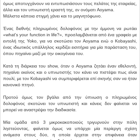
όμως αποτυγχάνουν να εντυπωσιάσουν τους πελάτες της εταιρείας,
άλλα και τον υπνωτιστή εραστή της, εν ονόματι Aoyama.
Μάλιστα κάποια στιγμή χάνει και το μαγνητόφωνο.
Ένας διεθνής πληρωμένος δολοφόνος με την έμμονη να ρωτάει
«what's your function in life?», προσλαμβάνεται από ένα γραφείο με
εντολή της Yoko, για να σκοτώσει τον Aoyama ενώ ο Kobayashi,
ένας ιδιωτικός υπάλληλος κερδίζει εισιτήρια για μία παράσταση του,
όπου πηγαίνει μαζί με την οικογένεια του.
Κατά τη διάρκεια του show, όταν ο Aoyama ζητάει έναν εθελοντή,
πηγαίνει εκείνος και ο υπνωτιστής τον κάνει να πιστέψει πως είναι
πουλί, με τον Kobayashi να συμπεριφέρεται επί σκηνής σαν να ήταν
κανονικό πτηνό.
Προτού όμως τον βγάλει από την ύπνωση ο πληρωμένος
δολοφόνος σκοτώνει τον υπνωτιστή και κάνεις δεν φαίνεται να
μπορεί να αναστρέψει την διαδικασία.
Μία ομάδα από 3 μικροκακοποιούς τριγυρνούν στην πόλη
ληστεύοντας, φαίνεται όμως να υπάρχει μία περίεργη σχέση
ανάμεσα στους δύο, η οποία έρχεται στην επιφάνεια όταν