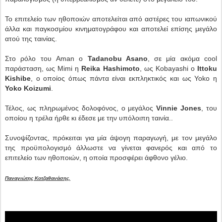
Το επιτελείο των ηθοποιών αποτελείται από αστέρες του ιαπωνικού
άλλα και παγκοσμίου κινηματογράφου και αποτελεί επίσης μεγάλο
ατού της ταινίας.
Στο ρόλο του Aman o
Tadanobu Asano
, σε μία ακόμα cool
παράσταση, ως Mimi η
Reika Hashimoto
, ως Kobayashi ο
Ittoku
Kishibe
, ο οποίος όπως πάντα είναι εκπληκτικός και ως Yoko η
Yoko Koizumi
.
Τέλος, ως πληρωμένος δολοφόνος, ο μεγάλος
Vinnie Jones
, του
οποίου η τρέλα ήρθε κι έδεσε με την υπόλοιπη ταινία..
Συνοψίζοντας, πρόκειται για μία άψογη παραγωγή, με τον μεγάλο
της προϋπολογισμό άλλωστε να γίνεται φανερός και από το
επιτελείο των ηθοποιών, η οποία προσφέρει άφθονο γέλιο.
Παναγιώτης Κοτζαθανάσης.