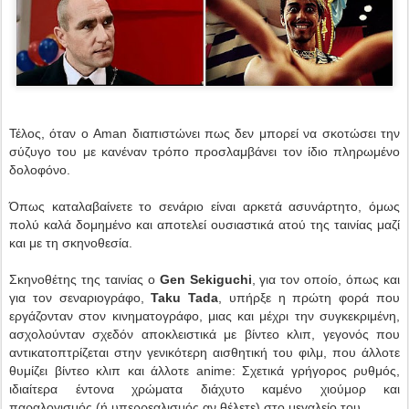
Τέλος, όταν ο Aman διαπιστώνει πως δεν μπορεί να σκοτώσει την
σύζυγο του με κανέναν τρόπο προσλαμβάνει τον ίδιο πληρωμένο
δολοφόνο.
Όπως καταλαβαίνετε το σενάριο είναι αρκετά ασυνάρτητο, όμως
πολύ καλά δομημένο και αποτελεί ουσιαστικά ατού της ταινίας μαζί
και με τη σκηνοθεσία.
Σκηνοθέτης της ταινίας ο
Gen Sekiguchi
, για τον οποίο, όπως και
για τον σεναριογράφο,
Taku Tada
, υπήρξε η πρώτη φορά που
εργάζονταν στον κινηματογράφο, μιας και μέχρι την συγκεκριμένη,
ασχολούνταν σχεδόν αποκλειστικά με βίντεο κλιπ, γεγονός που
αντικατοπτρίζεται στην γενικότερη αισθητική του φιλμ, που άλλοτε
θυμίζει βίντεο κλιπ και άλλοτε anime: Σχετικά γρήγορος ρυθμός,
ιδιαίτερα έντονα χρώματα διάχυτο καμένο χιούμορ και
παραλογισμός (ή υπερρεαλισμός αν θέλετε) στο μεγαλείο του.