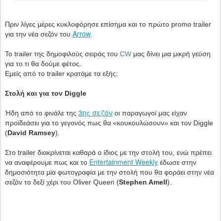
Πριν λίγες μέρες κυκλοφόρησε επίσημα και το πρώτο
promo
trailer
Arrow
για την νέα σεζόν του
.
Το
trailer
της δημοφιλούς σειράς του
CW
μας δίνει μια μικρή γεύση
για το τι θα δούμε φέτος.
Εμείς από το
trailer
κρατάμε τα εξής:
Στολή και για τον
Diggle
3ης σεζόν
Ήδη από το φινάλε της
οι παραγωγοί μας είχαν
προϊδεάσει για το γεγονός πως θα «κουκουλώσουν» και τον Diggle
(
David Ramsey
).
Στο trailer διακρίνεται καθαρά ο ίδιος με την στολή του, ενώ πρέπει
Entertainment
Weekly
να αναφέρουμε πως και το
έδωσε στην
δημοσιότητα μία φωτογραφία με την στολή που θα φοράει στην νέα
σεζόν το δεξί χέρι του
Oliver
Queen
(
Stephen
Amell
).