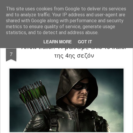
FilmBoy
This site uses cookies from Google to deliver its services
and to analyze traffic. Your IP address and user-agent are
shared with Google along with performance and security
metrics to ensure quality of service, generate usage
statistics, and to detect and address abuse.
LEARN MORE
GOT IT
Arrow trailer: Τί μάθαμε από το trailer
SEP
7
της 4ης σεζόν