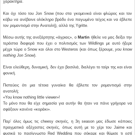
χαρακτήρα.
Και όχι τόσο του Jon Snow (που στα γκομενικά είναι φλώρος και τον
κόβω να ανέβαινε ολόκληρο βράδυ ένα παγωμένο τείχος και να έβλεπε
τον ρομαντισμό στην Ανατολή), αλλά της Ygritte.
Μέσω αυτής της ανεξάρτητης «άγριας», ο
Martin
ήθελε να μας δείξει την
τεράστια διαφορά που έχει ο πολιτισμός των Wildlings με αυτό ήξερε
μέχρι τώρα ο Snow και όλοι στο Westeros (και όπως ξέρουμε,
you know
nothing Jon Snow
).
Είναι ελεύθερη, δυναμική, δεν έχει βασιλιά, διαλέγει το ταίρι της και είναι
φονική.
Πιστεύεις ότι μια τέτοια γυναίκα θα έβλεπε τον ρομαντισμό στην
ανατολή;
«You know nothing little viewer»!
Το μόνο που θα είχε σημασία για αυτήν θα ήταν να πάνε γρήγορα να
σφάξουν κανένα «κοράκι».
Παρ’ όλες όμως τις cheesy σκηνές, η 3η season μας έδωσε κάποιες
πραγματικά αξέχαστες σκηνές, όπως αυτή με το χέρι του Jaime και
φυσικά το πασίγνωστο Red Wedding που σόκαρε και θύμισε τι εστί