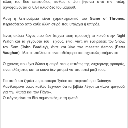
τέλος του 9ου επεισοδίου, καθώς ο Jon βγαίνει από την πύλη,
αχνοφαίνονται οι CGI αλυσίδες του μαμούθ.
Αυτή η λεπτομέρεια είναι χαρακτηριστικό του
Game of Thrones
,
περισσότερο από κάθε άλλη σειρά που υπάρχει ή υπήρξε.
Ένας ακόμα λόγος που δεν δείχνει τόση προσοχή το κοινό στην Night
Watch και τα γεγονότα του Τείχους, είναι γιατί αν εξαιρέσεις τον Snow,
τον Sam (
John Bradley
), άντε και λίγο τον maester Aemon (
Peter
Vaughan
), όλοι οι υπόλοιποι είναι αδιάφοροι και σχετικώς ασήμαντοι.
Ο χρόνος που έχει δώσει η σειρά στους ιππότες της νυχτερινής φρουράς,
είναι ελάχιστος και το κοινό δεν μπορεί να ταυτιστεί μαζί τους.
Για αυτό και ζητάει περισσότερο Tyrion και περισσότερο Dainerys.
Λανθασμένα όμως καθώς ξεχνούν ότι τα βιβλία λέγονται «Ένα τραγούδι
για την Φωτιά και τον Πάγο».
Ο πάγος είναι το ίδιο σημαντικός με τη φωτιά…