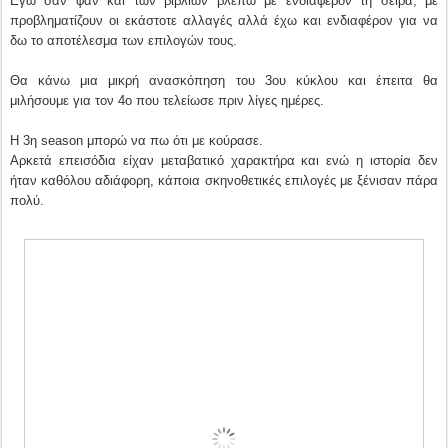
Εγώ σαν φαν και των βιβλίων βλέπω με ενδιαφέρον τη σειρά, με
προβληματίζουν οι εκάστοτε αλλαγές αλλά έχω και ενδιαφέρον για να
δω το αποτέλεσμα των επιλογών τους.
Θα κάνω μια μικρή ανασκόπηση του 3ου κύκλου και έπειτα θα
μιλήσουμε για τον 4ο που τελείωσε πριν λίγες ημέρες.
H 3η season μπορώ να πω ότι με κούρασε.
Αρκετά επεισόδια είχαν μεταβατικό χαρακτήρα και ενώ η ιστορία δεν
ήταν καθόλου αδιάφορη, κάποια σκηνοθετικές επιλογές με ξένισαν πάρα
πολύ.