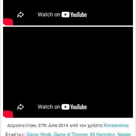
Δημοσιεύτηκε
27th June 2014
από τον χρήστη
Konstantinos
Ετικέτες:
Ciaran Hinds
Game of Thrones
Kit Harington
Natalie