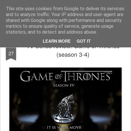
FilmBoy
This site uses cookies from Google to deliver its services
and to analyze traffic. Your IP address and user-agent are
shared with Google along with performance and security
metrics to ensure quality of service, generate usage
statistics, and to detect and address abuse.
LEARN MORE
GOT IT
TV Series review: Game of Thrones
JUN
27
(season 3-4)