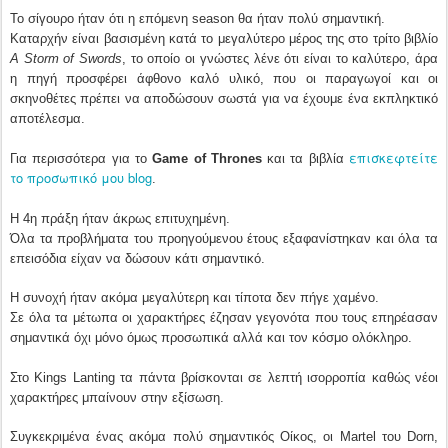
Το σίγουρο ήταν ότι η επόμενη season θα ήταν πολύ σημαντική.
Καταρχήν είναι βασισμένη κατά το μεγαλύτερο μέρος της στο τρίτο βιβλίο
A Storm of Swords
, το οποίο οι γνώστες λένε ότι είναι το καλύτερο, άρα
η πηγή προσφέρει άφθονο καλό υλικό, που οι παραγωγοί και οι
σκηνοθέτες πρέπει να αποδώσουν σωστά για να έχουμε ένα εκπληκτικό
αποτέλεσμα.
επισκεφτείτε
Για περισσότερα για το
Game of Thrones
και τα βιβλία
το προσωπικό μου blog
.
H 4η πράξη ήταν άκρως επιτυχημένη.
Όλα τα προβλήματα του προηγούμενου έτους εξαφανίστηκαν και όλα τα
επεισόδια είχαν να δώσουν κάτι σημαντικό.
Η συνοχή ήταν ακόμα μεγαλύτερη και τίποτα δεν πήγε χαμένο.
Σε όλα τα μέτωπα οι χαρακτήρες έζησαν γεγονότα που τους επηρέασαν
σημαντικά όχι μόνο όμως προσωπικά αλλά και τον κόσμο ολόκληρο.
Στο Kings Lanting τα πάντα βρίσκονται σε λεπτή ισορροπία καθώς νέοι
χαρακτήρες μπαίνουν στην εξίσωση.
Συγκεκριμένα ένας ακόμα πολύ σημαντικός Οίκος, οι Martel του Dorn,