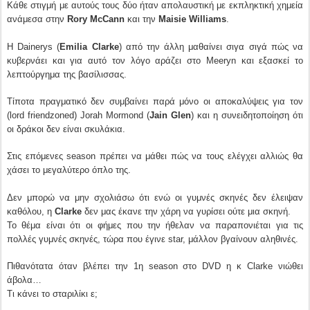
Κάθε στιγμή με αυτούς τους δύο ήταν απολαυστική με εκπληκτική χημεία
ανάμεσα στην
Rory McCann
και την
Maisie Williams
.
Η Dainerys (
Emilia Clarke
) από την άλλη μαθαίνει σιγα σιγά πώς να
κυβερνάει και για αυτό τον λόγο αράζει στο Meeryn και εξασκεί το
λεπτούργημα της βασίλισσας.
Τίποτα πραγματικό δεν συμβαίνει παρά μόνο οι αποκαλύψεις για τον
(lord friendzoned) Jorah Mormond (
Jain Glen
) και η συνειδητοποίηση ότι
οι δράκοι δεν είναι σκυλάκια.
Στις επόμενες season πρέπει να μάθει πώς να τους ελέγχει αλλιώς θα
χάσει το μεγαλύτερο όπλο της.
Δεν μπορώ να μην σχολιάσω ότι ενώ οι γυμνές σκηνές δεν έλειψαν
καθόλου, η
Clarke
δεν μας έκανε την χάρη να γυρίσει ούτε μια σκηνή.
Το θέμα είναι ότι οι φήμες που την ήθελαν να παραπονιέται για τις
πολλές γυμνές σκηνές, τώρα που έγινε star, μάλλον βγαίνουν αληθινές.
Πιθανότατα όταν βλέπει την 1η season στο DVD η κ Clarke νιώθει
άβολα…
Τι κάνει το σταριλίκι ε;