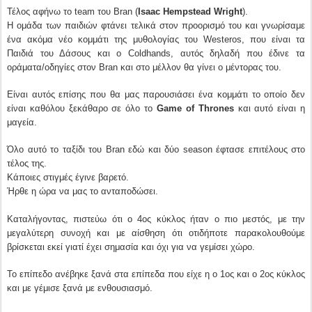
Τέλος αφήνω το team του Bran (
Isaac Hempstead Wright
).
Η ομάδα των παιδιών φτάνει τελικά στον προορισμό του και γνωρίσαμε
ένα ακόμα νέο κομμάτι της μυθολογίας του Westeros, που είναι τα
Παιδιά του Δάσους και ο Coldhands, αυτός δηλαδή που έδινε τα
οράματα/οδηγίες στον Bran και στο μέλλον θα γίνει ο μέντορας του.
Είναι αυτός επίσης που θα μας παρουσιάσει ένα κομμάτι το οποίο δεν
είναι καθόλου ξεκάθαρο σε όλο το
Game of Thrones
και αυτό είναι η
μαγεία.
Όλο αυτό το ταξίδι του Bran εδώ και δύο season έφτασε επιτέλους στο
τέλος της.
Κάποιες στιγμές έγινε βαρετό.
Ήρθε η ώρα να μας το ανταποδώσει.
Καταλήγοντας, πιστεύω ότι ο 4ος κύκλος ήταν ο πιο μεστός, με την
μεγαλύτερη συνοχή και με αίσθηση ότι οτιδήποτε παρακολουθούμε
βρίσκεται εκεί γιατί έχει σημασία και όχι για να γεμίσει χώρο.
Το επίπεδο ανέβηκε ξανά στα επίπεδα που είχε η ο 1ος και ο 2ος κύκλος
και με γέμισε ξανά με ενθουσιασμό.