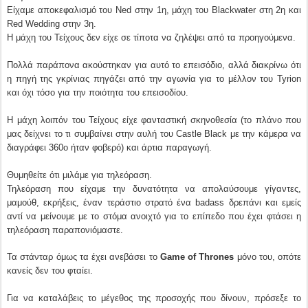
Είχαμε αποκεφαλισμό του Ned στην 1η, μάχη του Blackwater στη 2η και
Red Wedding στην 3η.
Η μάχη του Τείχους δεν είχε σε τίποτα να ζηλέψει από τα προηγούμενα.
Πολλά παράπονα ακούστηκαν για αυτό το επεισόδιο, αλλά διακρίνω ότι
η πηγή της γκρίνιας πηγάζει από την αγωνία για το μέλλον του Tyrion
και όχι τόσο για την ποιότητα του επεισοδίου.
Η μάχη λοιπόν του Τείχους είχε φανταστική σκηνοθεσία (το πλάνο που
μας δείχνει το τι συμβαίνει στην αυλή του Castle Black με την κάμερα να
διαγράφει 360ο ήταν φοβερό) και άρτια παραγωγή.
Θυμηθείτε ότι μιλάμε για τηλεόραση.
Τηλεόραση που είχαμε την δυνατότητα να απολαύσουμε γίγαντες,
μαμούθ, εκρήξεις, έναν τεράστιο στρατό ένα badass δρεπάνι και εμείς
αντί να μείνουμε με το στόμα ανοιχτό για το επίπεδο που έχει φτάσει η
τηλεόραση παραπονιόμαστε.
Τα στάνταρ όμως τα έχει ανεβάσει το
Game of Thrones
μόνο του, οπότε
κανείς δεν του φταίει.
Για να καταλάβεις το μέγεθος της προσοχής που δίνουν, πρόσεξε το