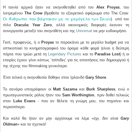
Η ταινία αρχικά ήταν να σκηνοθετηθεί από τον
Alex Proyas
, του
λατρεμένου
The Crow
(θμηθείτε το εξαιρετικό αφιέρωμα στο The Crow:
Οι Άνθρωποι που βάφτηκαν με το χαμόγελο των Σκιών
) υπό τον
τίτλο
Dracula: Year Zero
, αλλά οικονομικές διαφορές έκαναν τη
συνεργασία μεταξύ του σκηνοθέτη και της
Universal
να μην ευδοκιμήσει.
Γιατί, προφανώς, ή ο
Proyas
το παρακάνει με το μεγάλο budget για να
οπτικοποιεί το κινηματογραφικό του όραμα κάθε φορά (είναι η δεύτερη
πόρτα που τρώει μετά τη
Legendary Pictures
και το
Paradise Lost
) ή οι
εταιρίες έχουν γίνει κάπως ‘τσίπιδες’ για τις απαιτήσεις του δημιουργού ή
της τέχνης του filmmaking γενικότερα.
Έτσι τελικά η σκηνοθεσία δόθηκε στον Ιρλανδό
Gary Shore
.
Το σενάριο υπογράφουν οι
Matt Sazama
και
Burk Sharpless
, ενώ ο
πρωταγωνιστικός ρόλος ήταν του
Sam Worthington
, πριν δοθεί τελικώς
στον
Luke Evans
- που αν θέλετε τη γνώμη μου, του πηγαίνει και
περισσότερο.
Και καλό θα ήταν αν μην αρχίσουμε να λέμε «
όχι, δεν είναι
Gary
Oldman
» και τα σχετικά!