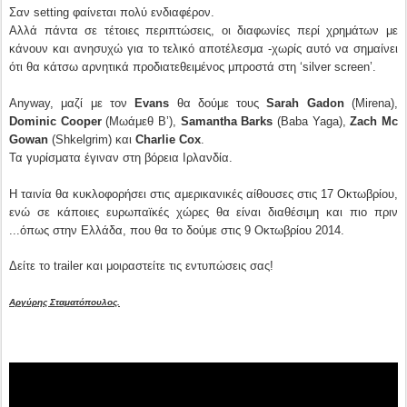
Σαν setting φαίνεται πολύ ενδιαφέρον.
Αλλά πάντα σε τέτοιες περιπτώσεις, οι διαφωνίες περί χρημάτων με
κάνουν και ανησυχώ για το τελικό αποτέλεσμα -χωρίς αυτό να σημαίνει
ότι θα κάτσω αρνητικά προδιατεθειμένος μπροστά στη ‘silver screen’.
Anyway, μαζί με τον
Evans
θα δούμε τους
Sarah Gadon
(Mirena),
Dominic Cooper
(Μωάμεθ Β’),
Samantha Barks
(Baba Yaga),
Zach Mc
Gowan
(Shkelgrim) και
Charlie Cox
.
Τα γυρίσματα έγιναν στη βόρεια Ιρλανδία.
Η ταινία θα κυκλοφορήσει στις αμερικανικές αίθουσες στις 17 Οκτωβρίου,
ενώ σε κάποιες ευρωπαϊκές χώρες θα είναι διαθέσιμη και πιο πριν
...όπως στην Ελλάδα, που θα το δούμε στις 9 Οκτωβρίου 2014.
Δείτε το trailer και μοιραστείτε τις εντυπώσεις σας!
Αργύρης Σταματόπουλος.