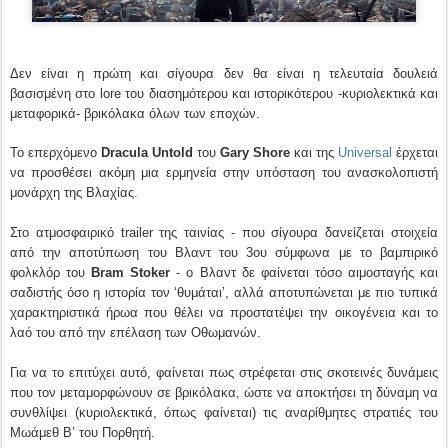
Δεν είναι η πρώτη και σίγουρα δεν θα είναι η τελευταία δουλειά
βασισμένη στο lore του διασημότερου και ιστορικότερου -κυριολεκτικά και
μεταφορικά- βρικόλακα όλων των εποχών.
Το επερχόμενο
Dracula Untold
του
Gary Shore
και της
Universal
έρχεται
να προσθέσει ακόμη μια ερμηνεία στην υπόσταση του ανασκολοπιστή
μονάρχη της Βλαχίας.
Στο ατμοσφαιρικό trailer της ταινίας - που σίγουρα δανείζεται στοιχεία
από την αποτύπωση του Βλαντ του 3ου σύμφωνα με το βαμπιρικό
φολκλόρ του
Bram Stoker
- ο Βλαντ δε φαίνεται τόσο αιμοσταγής και
σαδιστής όσο η ιστορία τον ‘θυμάται’, αλλά αποτυπώνεται με πιο τυπικά
χαρακτηριστικά ήρωα που θέλει να προστατέψει την οικογένεια και το
λαό του από την επέλαση των Οθωμανών.
Για να το επιτύχει αυτό, φαίνεται πως στρέφεται στις σκοτεινές δυνάμεις
που τον μεταμορφώνουν σε βρικόλακα, ώστε να αποκτήσει τη δύναμη να
συνθλίψει (κυριολεκτικά, όπως φαίνεται) τις αναρίθμητες στρατιές του
Μωάμεθ Β’ του Πορθητή.