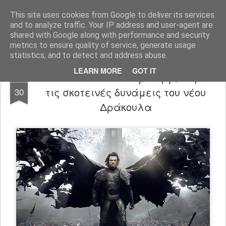
FilmBoy
This site uses cookies from Google to deliver its services
and to analyze traffic. Your IP address and user-agent are
shared with Google along with performance and security
metrics to ensure quality of service, generate usage
statistics, and to detect and address abuse.
LEARN MORE
GOT IT
Dracula Untold trailer: Πρώτη γεύση από
JUN
τις σκοτεινές δυνάμεις του νέου
30
Δράκουλα