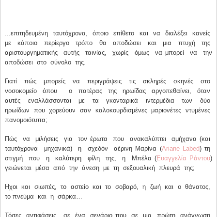
...επιτηδευμένη ταυτόχρονα, όποιο επίθετο και να διαλέξει κανείς
με κάποιο περίεργο τρόπο θα αποδώσει και μια πτυχή της
αριστουργηματικής αυτής ταινίας, χωρίς όμως να μπορεί να την
αποδώσει στο σύνολο της.
Γιατί πώς μπορείς να περιγράψεις τις σκληρές σκηνές στο
νοσοκομείο όπου ο πατέρας της ηρωίδας αργοπεθαίνει, όταν
αυτές εναλλάσσονται με τα γκονταρικά ιντερμέδια των δύο
ηρωίδων που χορεύουν σαν καλοκουρδισμένες μαριονέτες ντυμένες
πανομοιότυπα;
Πώς να μιλήσεις για τον έρωτα που ανακαλύπτει αμήχανα (και
ταυτόχρονα μηχανικά) η σχεδόν αέρινη Μαρίνα (
Ariane Labed
) τη
στιγμή που η καλύτερη φίλη της, η Μπέλα (
Ευαγγελία Ράντου
)
γειώνεται μέσα από την άνεση με τη σεξουαλική πλευρά της;
Ηχοι και σιωπές, το αστείο και το σοβαρό, η ζωή και ο θάνατος,
το πνεύμα και η σάρκα…
Τόσες αντιφάσεις, σε ένα σενάριο που σε μια πρώτη ανάγνωση