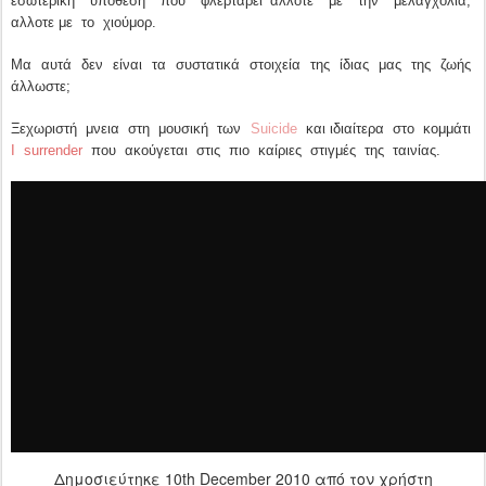
εσωτερική υποθεση που φλερτάρει άλλοτε με την μελαγχολία,
αλλοτε με το χιούμορ.
Μα αυτά δεν είναι τα συστατικά στοιχεία της ίδιας μας της ζωής
άλλωστε;
Ξεχωριστή μνεια στη μουσική των
Suicide
και ιδιαίτερα στο κομμάτι
I surrender
που ακούγεται στις πιο καίριες στιγμές της ταινίας.
Δημοσιεύτηκε
10th December 2010
από τον χρήστη