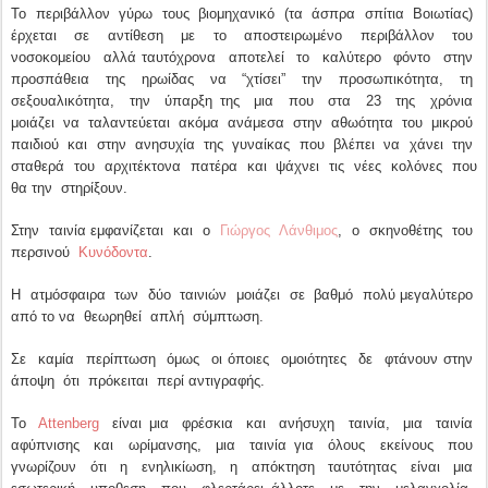
Το περιβάλλον γύρω τους βιομηχανικό (τα άσπρα σπίτια Βοιωτίας)
έρχεται σε αντίθεση με το αποστειρωμένο περιβάλλον του
νοσοκομείου αλλά ταυτόχρονα αποτελεί το καλύτερο φόντο στην
προσπάθεια της ηρωίδας να “χτίσει” την προσωπικότητα, τη
σεξουαλικότητα, την ύπαρξη της μια που στα 23 της χρόνια
μοιάζει να ταλαντεύεται ακόμα ανάμεσα στην αθωότητα του μικρού
παιδιού και στην ανησυχία της γυναίκας που βλέπει να χάνει την
σταθερά του αρχιτέκτονα πατέρα και ψάχνει τις νέες κολόνες που
θα την στηρίξουν.
Στην ταινία εμφανίζεται και ο
Γιώργος Λάνθιμος
, ο σκηνοθέτης του
περσινού
Κυνόδοντα
.
Η ατμόσφαιρα των δύο ταινιών μοιάζει σε βαθμό πολύ μεγαλύτερο
από το να θεωρηθεί απλή σύμπτωση.
Σε καμία περίπτωση όμως οι όποιες ομοιότητες δε φτάνουν στην
άποψη ότι πρόκειται περί αντιγραφής.
Το
Αttenberg
είναι μια φρέσκια και ανήσυχη ταινία, μια ταινία
αφύπνισης και ωρίμανσης, μια ταινία για όλους εκείνους που
γνωρίζουν ότι η ενηλικίωση, η απόκτηση ταυτότητας είναι μια