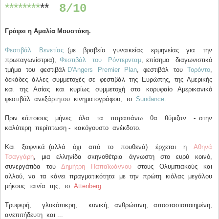
********
**
8/10
Γράφει η Αμαλία Μουστάκη.
Φεστιβάλ Βενετίας
(με βραβείο γυναικείας ερμηνείας για την
πρωταγωνίστρια),
Φεστιβάλ του Ρόντερνταμ
, επίσημο διαγωνιστικό
τμήμα του φεστιβάλ
D'Angers Premier Plan
, φεστιβάλ του
Τορόντο
,
δεκάδες άλλες συμμετοχές σε φεστιβάλ της Ευρώπης, της Αμερικής
και της Ασίας και κυρίως συμμετοχή στο κορυφαίο Αμερικανικό
φεστιβάλ ανεξάρτητου κινηματογράφου, το
Sundance
.
Πριν κάποιους μήνες όλα τα παραπάνω θα θύμιζαν - στην
καλύτερη περίπτωση - κακόγουστο ανέκδοτο.
Και ξαφνικά (αλλά όχι από το πουθενά) έρχεται η
Αθηνά
Τσαγγάρη
, μια ελληνίδα σκηνοθέτρια άγνωστη στο ευρύ κοινό,
συνεργάτιδα του
Δημήτρη Παπαϊωάννου
στους Ολυμπιακούς και
αλλού, να τα κάνει πραγματικότητα με την πρώτη κιόλας μεγάλου
μήκους ταινία της, το
Attenberg
.
Τρυφερή, γλυκόπικρη, κυνική, ανθρώπινη, αποστασιοποιημένη,
ανεπιτήδευτη και ...