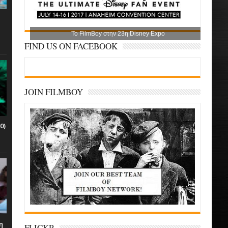
Το FilmBoy στην 23η Disney Expo
FIND US ON FACEBOOK
JOIN FILMBOY
0)
η
FLICKR