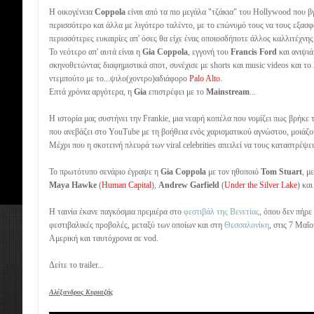
Η οικογένεια
Coppola
είναι από τα πιο μεγάλα "τζάκια" του Hollywood που β
περισσότερο και άλλα με λιγότερο ταλέντο, με το επώνυμό τους να τους εξασφα
περισσότερες ευκαιρίες απ' όσες θα είχε ένας οποιοσδήποτε άλλος καλλιτέχνης
Το νεότερο απ' αυτά είναι η
Gia Coppola
, εγγονή του
Francis Ford
και ανιψιά
σκηνοθετώντας διαφημιστικά σποτ, συνέχισε με shorts και music videos και το
ντεμπούτο με το...ψιλο(χοντρο)αδιάφορο
Palo Alto
.
Επτά χρόνια αργότερα, η
Gia
επιστρέφει με το
Mainstream
...
Η ιστορία μας συστήνει την Frankie, μια νεαρή κοπέλα που νομίζει πως βρήκε τ
που ανεβάζει στο YouTube με τη βοήθεια ενός χαρισματικού αγνώστου, μοιάζο
Μέχρι που η σκοτεινή πλευρά των viral celebrities απειλεί να τους καταστρέψει
Το πρωτότυπο σενάριο έγραψε η
Gia Coppola
με τον ηθοποιό
Tom Stuart
, μ
Maya Hawke
(
Human Capital
),
Andrew Garfield
(
Under the Silver Lake
) κα
Η ταινία έκανε παγκόσμια πρεμιέρα στο
φεστιβάλ της Βενετίας
, όπου δεν πήρε
φεστιβαλικές προβολές, μεταξύ των οποίων και στη
Θεσσαλονίκη
, στις 7 Μαΐ
Αμερική και ταυτόχρονα σε vod.
Δείτε το trailer...
Αλέξανδρος Κυριαζής