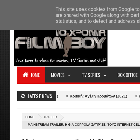
F
This site uses cookies from Google to 
HOME
ABOUT US
CONTACT
S
are shared with Google along with perf
statistics, and to detect and address 
HOME
MOVIES
TV SERIES
BOX OFFICE
LATEST NEWS
: Love and Thunder (2022)
Κριτική: Αγέλη Προβάτων (2021)
Κριτική:
HOME
TRAILER
MAINSTREAM TRAILER: Η GIA COPPOLA ΣΑΤΙΡΊΖΕΙ ΤΟΥΣ INTERNET CEL
ANDREW GARFIELD