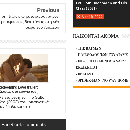
του - Mr. Bachmann and His
Class (2021)
Previous
hem trailer: Ο ρατσισμός παίρνει
Mar
18,
2022
, μεταφυσικές διαστάσεις στη νέα
σειρά του Amazon
ΠΑΙΖΟΝΤΑΙ ΑΚΟΜΑ
- THE BATMAN
- Η ΜΕΘΟΔΟΣ ΤΩΝ ΓΟΥΛΙΑΜΣ
- ΕΝΑΣ ΟΡΓΙΣΜΕΝΟΣ ΑΝΔΡΑΣ
ΕΚΔΙΚΕΙΤΑΙ
- BELFAST
- SPIDER-MAN: NO WAY HOME
edeeming Love trailer:
Έρωτας στα χρόνια του
Χρυσού Πυρετού, στη νέα
Με εξαίρεση το The Salton
αινία του DJ Caruso
Sea (2002) που ουσιαστικά
ον έβαλε και στο ...
Facebook Comments