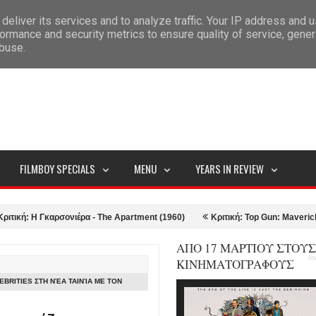
deliver its services and to analyze traffic. Your IP address and 
ITEMAP
ormance and security metrics to ensure quality of service, gene
abuse.
FILMBOY SPECIALS
MENU
YEARS IN REVIEW
 Η Γκαρσονιέρα - The Apartment (1960)
Κριτική: Top Gun: Maverick (2022)
ΑΠΟ 17 ΜΑΡΤΙΟΥ ΣΤΟΥΣ
ΚΙΝΗΜΑΤΟΓΡΑΦΟΥΣ
EBRITIES ΣΤΗ ΝΈΑ ΤΑΙΝΊΑ ΜΕ ΤΟΝ