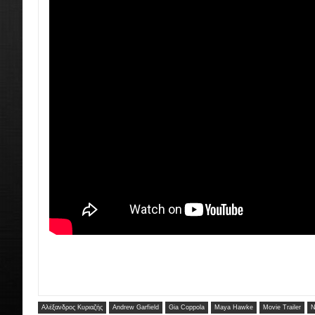
Αλέξανδρος Κυριαζής
Andrew Garfield
Gia Coppola
Maya Hawke
Movie Trailer
N