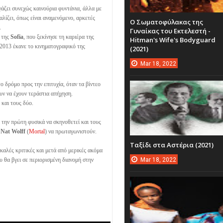
γάζει συνεχώς καινούρια φυντάνια, άλλα με
λίζει, όπως είναι αναμενόμενο, αρκετές
Ο Σωματοφύλακας της
.
Γυναίκας του Εκτελεστή -
 της
Sofia
, που ξεκίνησε τη καριέρα της
Hitman's Wife's Bodyguard
 2013 έκανε το κινηματογραφικό της
(2021)
Mar
18,
2022
ο δρόμο προς την επιτυχία, όταν τα βίντεο
υν να έχουν τεράστια απήχηση.
 και τους δύο.
ε την πρώτη φυσικά να σκηνοθετεί και τους
ι
Nat Wolff
(
Mortal
) να πρωταγωνιστούν.
Ταξίδι στα Αστέρια (2021)
 καλές κριτικές και μετά από μερικές ακόμα
Mar
18,
2022
ου θα βγει σε περιορισμένη διανομή στην