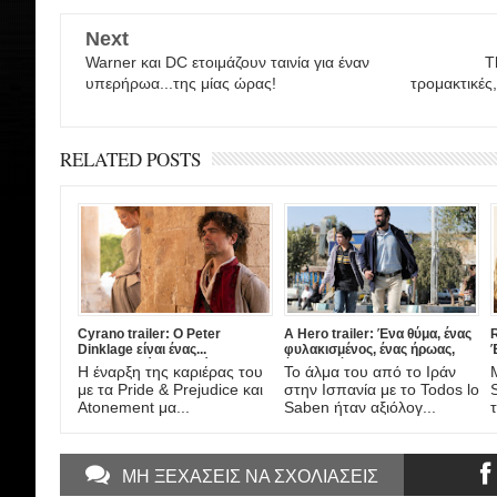
Next
Warner και DC ετοιμάζουν ταινία για έναν
T
υπερήρωα...της μίας ώρας!
τρομακτικές
RELATED POSTS
Cyrano trailer: Ο Peter
A Hero trailer: Ένα θύμα, ένας
R
Dinklage είναι ένας...
φυλακισμένος, ένας ήρωας,
διαφορετικός Συρανό ντε
ένας πατέρας. Έρχεται στο
Η έναρξη της καριέρας του
Το άλμα του από το Ιράν
Μπερζεράκ στη νέα μιούζικαλ
Amazon η νέα ταινία του
τ
με τα Pride & Prejudice και
στην Ισπανία με το Todos lo
διασκευή από το σκηνοθέτη
Asghar Farhadi!
Atonement μα...
Saben ήταν αξιόλογ...
τ
του Darkest Hour!
ΜΗ ΞΕΧΑΣΕΙΣ ΝΑ ΣΧΟΛΙΑΣΕΙΣ