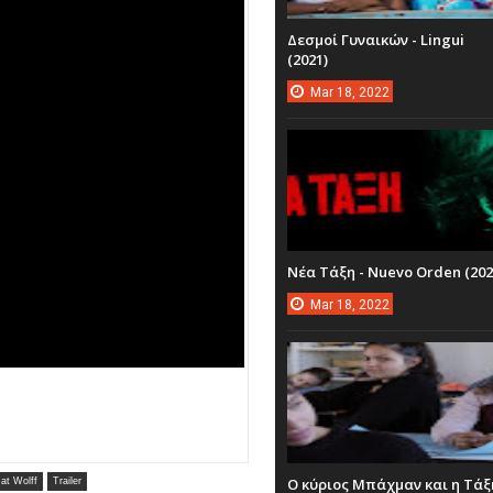
Δεσμοί Γυναικών - Lingui
(2021)
Mar
18,
2022
Νέα Τάξη - Nuevo Orden (202
Mar
18,
2022
Ο κύριος Μπάχμαν και η Τάξ
at Wolff
Trailer