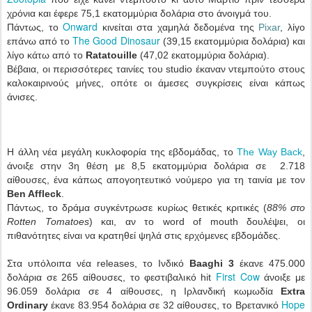
χρόνια και έφερε 75,1 εκατομμύρια δολάρια στο άνοιγμά του.
Onward
Πάντως, το
κινείται στα χαμηλά δεδομένα της
Pixar
, λίγο
The Good Dinosaur
επάνω από το
(39,15 εκατομμύρια δολάρια) και
λίγο κάτω από το
Ratatouille
(47,02 εκατομμύρια δολάρια).
Βέβαια, οι περισσότερες ταινίες του studio έκαναν ντεμπούτο στους
καλοκαιρινούς μήνες, οπότε οι άμεσες συγκρίσεις είναι κάπως
άνισες.
Η άλλη νέα μεγάλη κυκλοφορία της εβδομάδας, το
The Way Back
,
άνοιξε στην 3η θέση με 8,5 εκατομμύρια δολάρια σε 2.718
αίθουσες, ένα κάπως απογοητευτικό νούμερο για τη ταινία με τον
Ben Affleck
.
Πάντως, το δράμα συγκέντρωσε κυρίως θετικές κριτικές (
88% στο
Rotten Tomatoes
) και, αν το word of mouth δουλέψει, οι
πιθανότητες είναι να κρατηθεί ψηλά στις ερχόμενες εβδομάδες.
Στα υπόλοιπα νέα releases, το Ινδικό
Baaghi 3
έκανε 475.000
First Cow
δολάρια σε 265 αίθουσες, το φεστιβαλικό hit
άνοιξε με
96.059 δολάρια σε 4 αίθουσες, η Ιρλανδική κωμωδία
Extra
Hope
Ordinary
έκανε 83.954 δολάρια σε 32 αίθουσες, το Βρετανικό