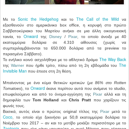
Sonic the Hedgehog
The Call of the Wild
Με το
και το
να
εξασθενούν στο αμερικάνικο box office, η κορυφή στο πρώτο
Σαββατοκύριακο του Μαρτίου ανήκει σε μια άλλη οικογενειακή
Onward
ταινία, το
της
Disney
/
Pixar
, το οποίο άνοιξε με 40
εκατομμύρια δολάρια σε 4.310 αίθουσες (χωρίς να
συμπεριλαμβάνονται τα 650.000 δολάρια από τα preview το
περασμένο Σάββατο).
The Way Back
Το ενήλικο κοινό ασχολήθηκε με το αθλητικό δράμα
The
της
Warner
που ήρθε τρίτο, πίσω από τη 2η εβδομάδα του
Invisible Man
που έπεσε στη 2η θέση.
Μπαίνοντας με ένα κύμα θετικών κριτικών (
με 86% στο Rotten
Onward
Tomatoes
), το
έκανε περίπου αυτά που ανέμενε το studio,
επωφελούμενο και από το όνομα-εγγύηση της
Pixar
αλλά και τη
δημοφιλία των
Tom Holland
και
Chris Pratt
που χαρίζουν τις
φωνές τους.
Βασικά, αυτός είναι ο πρώτος original τίτλος της
Pixar
μετά το
Coco
, το οποίο είχε ξεκινήσει με 50,8 εκατομμύρια δολάρια το
Νοέμβριο του 2017 – αν και το μοτίβο μοιάζει περισσότερο με το
Zootopia
που είχε κάνει ντεμπούτο κι αυτό Μάρτιο πριν τέσσερα