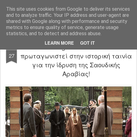
FilmBoy
This site uses cookies from Google to deliver its services
and to analyze traffic. Your IP address and user-agent are
shared with Google along with performance and security
metrics to ensure quality of service, generate usage
statistics, and to detect and address abuse.
LEARN MORE
GOT IT
Born a King trailer: Ο Ed Skrein
NOV
πρωταγωνιστεί στην ιστορική ταινία
27
για την ίδρυση της Σαουδικής
Αραβίας!