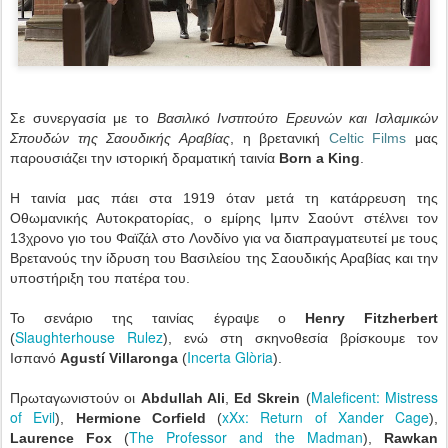
Σε συνεργασία με το
Βασιλικό Ινστιτούτο Ερευνών και Ισλαμικών
Σπουδών της Σαουδικής Αραβίας
, η βρετανική
Celtic Films
μας
παρουσιάζει την ιστορική δραματική ταινία
Born a King
.
Η ταινία μας πάει στα 1919 όταν μετά τη κατάρρευση της
Οθωμανικής Αυτοκρατορίας, ο εμίρης Ιμπν Σαούντ στέλνει τον
13χρονο γιο του Φαϊζάλ στο Λονδίνο για να διαπραγματευτεί με τους
Βρετανούς την ίδρυση του Βασιλείου της Σαουδικής Αραβίας και την
υποστήριξη του πατέρα του.
Το σενάριο της ταινίας έγραψε ο
Henry Fitzherbert
Slaughterhouse Rulez
(
), ενώ στη σκηνοθεσία βρίσκουμε τον
Incerta Glòria
Ισπανό
Agustí Villaronga
(
).
Maleficent: Mistress
Πρωταγωνιστούν οι
Abdullah Ali
,
Ed Skrein
(
of Evil
xXx: Return of Xander Cage
),
Hermione Corfield
(
),
The Professor and the Madman
Laurence Fox
(
),
Rawkan