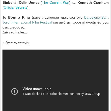
The Current War
Binbella
,
Celin Jones
(
) και
Kenneth Cranham
Official Secrets
(
).
Το
Born a King
έκανε παγκόσμια πρεμιέρα στο
Barcelona-Sant
Jordi International Film Festival
και από τη προσεχή άνοιξη θα βγει
στις αίθουσες.
Δείτε το trailer...
Αλέξανδρος Κυριαζής