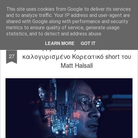
FilmBoy
This site uses cookies from Google to deliver its services
and to analyze traffic. Your IP address and user-agent are
shared with Google along with performance and security
metrics to ensure quality of service, generate usage
statistics, and to detect and address abuse.
LEARN MORE
GOT IT
Happy Birthday Duri: Δείτε το
SEP
καλογυρισμένο Κορεατικό short του
27
Matt Halsall