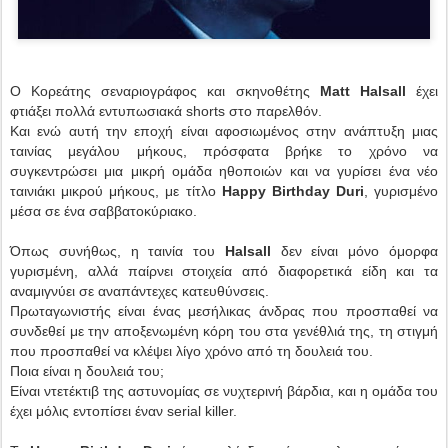
Ο Κορεάτης σεναριογράφος και σκηνοθέτης
Matt Halsall
έχει
φτιάξει πολλά εντυπωσιακά shorts στο παρελθόν.
Και ενώ αυτή την εποχή είναι αφοσιωμένος στην ανάπτυξη μιας
ταινίας μεγάλου μήκους, πρόσφατα βρήκε το χρόνο να
συγκεντρώσει μια μικρή ομάδα ηθοποιών και να γυρίσει ένα νέο
ταινιάκι μικρού μήκους, με τίτλο
Happy Birthday Duri
, γυρισμένο
μέσα σε ένα σαββατοκύριακο.
Όπως συνήθως, η ταινία του
Halsall
δεν είναι μόνο όμορφα
γυρισμένη, αλλά παίρνει στοιχεία από διαφορετικά είδη και τα
αναμιγνύει σε αναπάντεχες κατευθύνσεις.
Πρωταγωνιστής είναι ένας μεσήλικας άνδρας που προσπαθεί να
συνδεθεί με την αποξενωμένη κόρη του στα γενέθλιά της, τη στιγμή
που προσπαθεί να κλέψει λίγο χρόνο από τη δουλειά του.
Ποια είναι η δουλειά του;
Είναι ντετέκτιβ της αστυνομίας σε νυχτερινή βάρδια, και η ομάδα του
έχει μόλις εντοπίσει έναν serial killer.