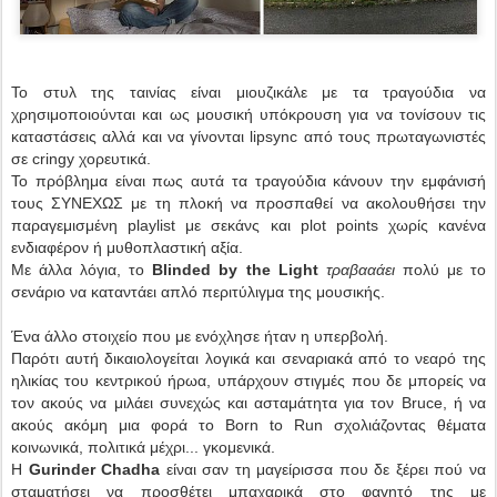
Το στυλ της ταινίας είναι μιουζικάλε με τα τραγούδια να
χρησιμοποιούνται και ως μουσική υπόκρουση για να τονίσουν τις
καταστάσεις αλλά και να γίνονται lipsync από τους πρωταγωνιστές
σε cringy χορευτικά.
Το πρόβλημα είναι πως αυτά τα τραγούδια κάνουν την εμφάνισή
τους ΣΥΝΕΧΩΣ με τη πλοκή να προσπαθεί να ακολουθήσει την
παραγεμισμένη playlist με σεκάνς και plot points χωρίς κανένα
ενδιαφέρον ή μυθοπλαστική αξία.
Με άλλα λόγια, το
Blinded by the Light
τραβααάει
πολύ με το
σενάριο να καταντάει απλό περιτύλιγμα της μουσικής.
Ένα άλλο στοιχείο που με ενόχλησε ήταν η υπερβολή.
Παρότι αυτή δικαιολογείται λογικά και σεναριακά από το νεαρό της
ηλικίας του κεντρικού ήρωα, υπάρχουν στιγμές που δε μπορείς να
τον ακούς να μιλάει συνεχώς και ασταμάτητα για τον Bruce, ή να
ακούς ακόμη μια φορά το Born to Run σχολιάζοντας θέματα
κοινωνικά, πολιτικά μέχρι... γκομενικά.
Η
Gurinder Chadha
είναι σαν τη μαγείρισσα που δε ξέρει πού να
σταματήσει να προσθέτει μπαχαρικά στο φαγητό της με