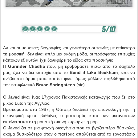
Αν και οι μουσικές βιογραφίες και γενικότερα οι ταινίες με επίκεντρο
τη μουσική δεν είναι απλά μια ακόμη μόδα, οι πρόσφατες επιτυχίες
κάποιων εξ αυτών έχει ξαναφέρει το είδος στο προσκήνιο.
Η
Gurinder Chadha
που, μη κρυβόμαστε πίσω από το δάχτυλό
μας, έχει να δει επιτυχία από το
Bend it Like Beckham
, είπε να
ανέβει στο άρμα μπας και δει φως, όμως μάλλον τυφλώθηκε από
τον εκτυφλωτικό
Bruce Springsteen
(sic).
Ο Javed είναι ένας 17χρονος Πακιστανικής καταγωγής που ζει στο
μικρό Luton της Αγγλίας.
Β
ρισκόμαστε στα 1987, η Θάτσερ διεκδικεί την επανεκλογή της, η
οικονομική κρίση βαθαίνει, ο ρατσισμός κατά των μεταναστών
εντείνεται και στη μουσική σκηνή κυριαρχεί η pop.
Ο Javed ζει σε μια φτωχή οικογένεια που τα βγάζει πέρα δύσκολα,
ακόμα δυσκολότερα όταν ο πατέρας απολύεται από το εργοστάσιο