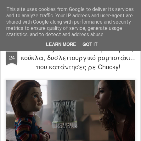
FilmBoy
This site uses cookies from Google to deliver its services
and to analyze traffic. Your IP address and user-agent are
shared with Google along with performance and security
metrics to ensure quality of service, generate usage
statistics, and to detect and address abuse.
LEARN MORE
GOT IT
Child's Play trailer: Από δαιμονισμένη
JUN
κούκλα, δυσλειτουργικό ρομποτάκι...
24
που κατάντησες ρε Chucky!