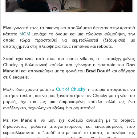
Είναι γνωστό πως τα οικονομικά προβλήματα άφησαν στην κραταιά
κάποτε
MGM
μονάχα το όνομα και μια πλούσια φιλμοθήκη, την
οποία τώρα προσπαθεί να εκμεταλλευτεί (ξεζουμίσει) με
αποτυχημένα στη πλειοψηφία τους remakes και reboots.
Σειρά έχει ένας από τους πιο iconic villains, ο... παρεξηγημένος
Chucky, η δολοφονική κούκλα που γέννησε η φαντασία του
Don
Mancini
και απογειώθηκε με τη φωνή του
Brad Dourif
και οδήγησε
σε 6 sequels.
Cult of Chucky
Μόλις δυο χρόνια μετά το
, η εταιρία αποφάσισε να
πατήσει restart, και να μας ξανασυστήσει τον Chucky με τη νέα του
μορφή, όχι πια ως μια δαιμονισμένη κούκλα αλλά ως ένα
ανεξέλεγκτο, τεχνολογικά εξελιγμένο ρομποτάκι!
Με τον
Mancini
να μην έχει ουδεμία ανάμειξη με το project,
δηλώνοντας μάλιστα απογοητευμένος και εκνευρισμένος που
εκμεταλλεύονται το "παιδί" του με αυτό το τρόπο, το σενάριο της