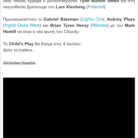
νέας ταινίας έγραψε ο βιντεοπαιχνιδάς
Tyler Burton Smith
και στη
Polaroid
σκηνοθεσία βρίσκουμε τον
Lars Klevberg
(
).
Lights Out
Πρωταγωνιστούν οι
Gabriel Bateman
(
),
Aubrey Plaza
Ingrid Goes West
Widows
(
) και
Brian Tyree Henry
(
) με τον
Mark
Hamill
να είναι η νέα φωνή του Chucky.
To
Child's Play
θα δούμε στις 4 Ιουλίου.
Δείτε τα trailers...
Αλέξανδρος Κυριαζής.