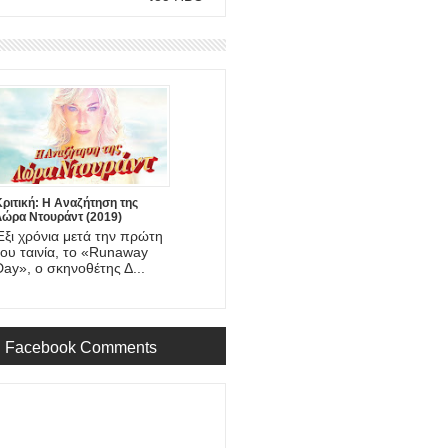
ριτική: Η Αναζήτηση της
Λώρα Ντουράντ (2019)
Έξι χρόνια μετά την πρώτη
του ταινία, το «Runaway
Day», ο σκηνοθέτης Δ...
Facebook Comments