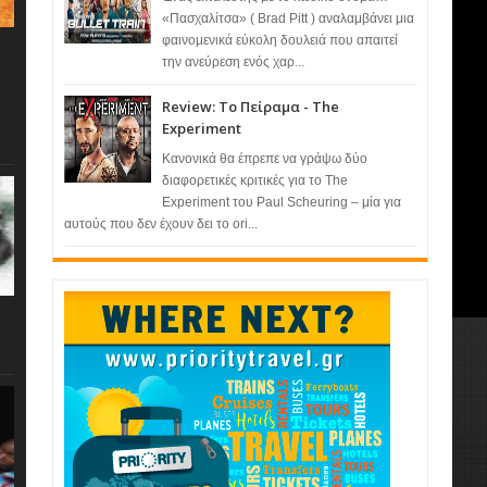
«Πασχαλίτσα» ( Brad Pitt ) αναλαμβάνει μια
φαινομενικά εύκολη δουλειά που απαιτεί
την ανεύρεση ενός χαρ...
Review: Το Πείραμα - The
Experiment
Κανονικά θα έπρεπε να γράψω δύο
διαφορετικές κριτικές για το The
Experiment του Paul Scheuring – μία για
αυτούς που δεν έχουν δει το ori...