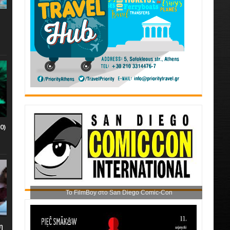
0)
Το FilmBoy στο San Diego Comic-Con
η