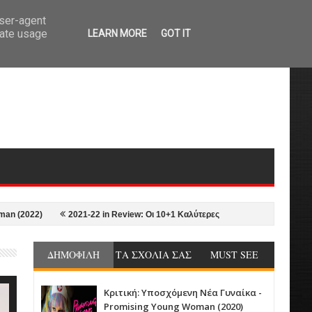
user-agent
rate usage
LEARN MORE
GOT IT
2021-22 in Review: Οι 10+1 Καλύτερες ταινίες της σεζόν από τον Γιώργο Ν
ΔΗΜΟΦΙΛΗ
ΤΑ ΣΧΟΛΙΑ ΣΑΣ
MUST SEE
Κριτική: Υποσχόμενη Νέα Γυναίκα -
Promising Young Woman (2020)