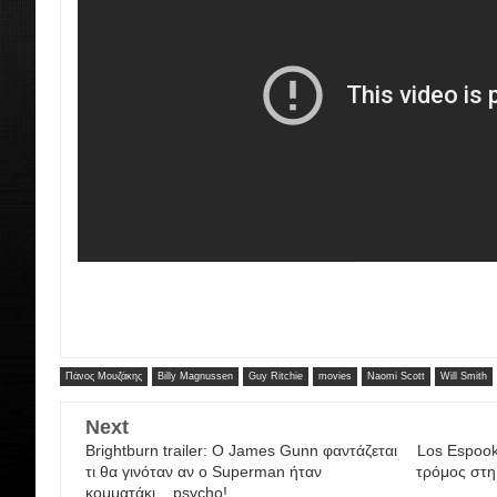
Πάνος Μουζάκης
Billy Magnussen
Guy Ritchie
movies
Naomi Scott
Will Smith
Next
Brightburn trailer: Ο James Gunn φαντάζεται
Los Espooky
τι θα γινόταν αν ο Superman ήταν
τρόμος στη
κομματάκι... psycho!