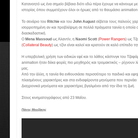
Κατανοητό ως ένα σημείο βέβαια διότι εδώ πέρα έχουμε να κάνουμε μ
ιστορίας όπου συμμετέχουν όλοι οι ήρωες από το θαυμάσιο animation
Το σενάριο του
Ritchie
και του
John August
σέβεται τους παλιούς χαρ
ισορροπημένη αν και προβλέψιμη σε πολλά πράγματα ταινία η οποία στ
διασκεδαστική.
Ο
Mena Massoud
ως Αλαντίν, η
Naomi Scott
(
Power Rangers
)
ως Τζ
(
Collateral Beauty
)
ως τζίνι είναι καλοί και κρατούν σε καλό επίπεδο την
Η υπερβολική χρήση των ειδικών εφέ και το λάθος κάστινγκ του Τζαφ
animation ήταν δέκα φορές πιο μοχθηρός και τρομακτικός – ρίχνουν λί
μας.
Από την άλλη, η ταινία θα ενθουσιάσει περισσότερο το παιδικό και ε
πλασμένους χαρακτήρες και στα ενδιαφέροντα μηνύματα που περνάει 
Διαχρονικά μηνύματα και χαρακτήρες βγαλμένοι από την ίδια τη ζωή.
Στους κινηματογράφους από 23 Μαΐου.
Πάνος Μουζάκης