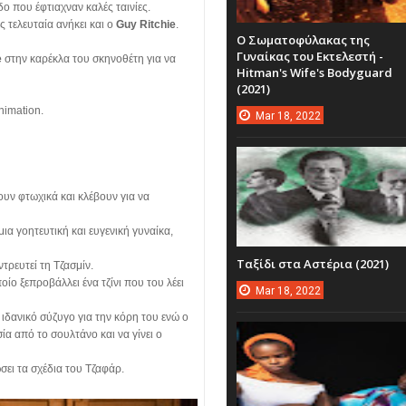
δο που έφτιαχναν καλές ταινίες.
 τελευταία ανήκει και ο
Guy Ritchie
.
Ο Σωματοφύλακας της
Γυναίκας του Εκτελεστή -
e
στην καρέκλα του σκηνοθέτη για να
Hitman's Wife's Bodyguard
(2021)
nimation.
Mar
18,
2022
ουν φτωχικά και κλέβουν για να
ια γοητευτική και ευγενική γυναίκα,
Ταξίδι στα Αστέρια (2021)
ντρευτεί τη Τζασμίν.
οίο ξεπροβάλλει ένα τζίνι που του λέει
Mar
18,
2022
 ιδανικό σύζυγο για την κόρη του ενώ ο
ία από το σουλτάνο και να γίνει ο
ώσει τα σχέδια του Τζαφάρ.