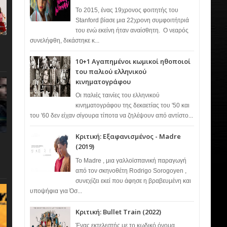
Το 2015, ένας 19χρονος φοιτητής του
Stanford βίασε μια 22χρονη συμφοιτήτριά
του ενώ εκείνη ήταν αναίσθητη. Ο νεαρός
συνελήφθη, δικάστηκε κ...
10+1 Αγαπημένοι κωμικοί ηθοποιοί
του παλιού ελληνικού
κινηματογράφου
Οι παλιές ταινίες του ελληνικού
κινηματογράφου της δεκαετίας του '50 και
του '60 δεν είχαν σίγουρα τίποτα να ζηλέψουν από αντίστο...
Κριτική: Εξαφανισμένος - Madre
(2019)
Το Madre , μια γαλλοϊσπανική παραγωγή
από τον σκηνοθέτη Rodrigo Sorogoyen ,
συνεχίζει εκεί που άφησε η βραβευμένη και
υποψήφια για Όσ...
Κριτική: Bullet Train (2022)
Ένας εκτελεστής με το κωδικό όνομα…