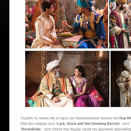
Ξεχάστε τις ταινίες και το ύφος των προηγούμενων ταινιών του
Guy Ri
Εδώ δεν υπάρχει ούτε ‘
Lock, Stock and Two Smoking Barrels
’, ούτε ‘
‘
RocknRolla
’, ούτε τίποτα που θυμίζει ταινία του βρετανού σκηνοθέτ