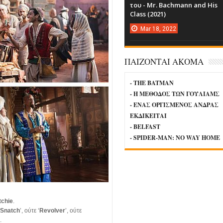
του - Mr. Bachmann and His
Class (2021)
Mar
18,
2022
ΠΑΙΖΟΝΤΑΙ ΑΚΟΜΑ
- THE BATMAN
- Η ΜΕΘΟΔΟΣ ΤΩΝ ΓΟΥΛΙΑΜΣ
- ΕΝΑΣ ΟΡΓΙΣΜΕΝΟΣ ΑΝΔΡΑΣ
ΕΚΔΙΚΕΙΤΑΙ
- BELFAST
- SPIDER-MAN: NO WAY HOME
tchie
.
Snatch
’, ούτε ‘
Revolver
’, ούτε
η.