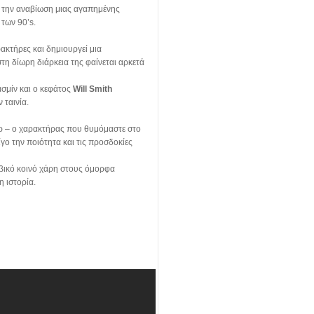
ε την αναβίωση μιας αγαπημένης
 των 90’s.
ακτήρες και δημιουργεί μια
η δίωρη διάρκεια της φαίνεται αρκετά
ασμίν και ο κεφάτος
Will Smith
 ταινία.
άρ – ο χαρακτήρας που θυμόμαστε στο
γο την ποιότητα και τις προσδοκίες
φηβικό κοινό χάρη στους όμορφα
η ιστορία.