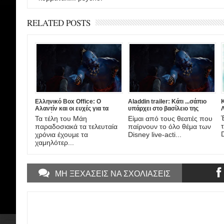
RELATED POSTS
Ελληνικό Box Office: Ο
Aladdin trailer: Κάτι ...σάπιο
Κ
Αλαντίν και οι ευχές για τα
υπάρχει στο βασίλειο της
θερινά
Άγκραμπα!
Τα τέλη του Μάη
Είμαι από τους θεατές που
παραδοσιακά τα τελευταία
παίρνουν το όλο θέμα των
χρόνια έχουμε τα
Disney live-acti...
χαμηλότερ...
ΜΗ ΞΕΧΑΣΕΙΣ ΝΑ ΣΧΟΛΙΑΣΕΙΣ