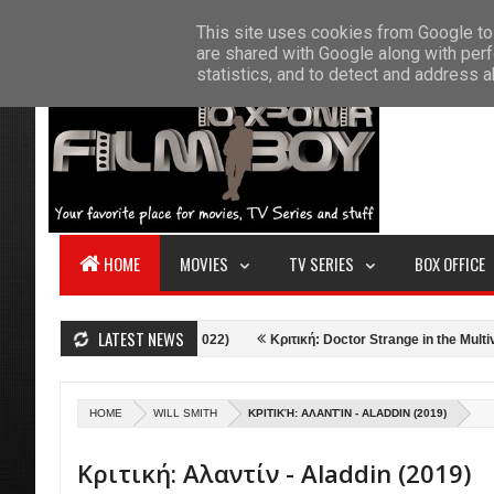
F
This site uses cookies from Google to 
HOME
ABOUT US
CONTACT
S
are shared with Google along with perf
statistics, and to detect and address 
HOME
MOVIES
TV SERIES
BOX OFFICE
LATEST NEWS
op Gun: Maverick (2022)
Κριτική: Doctor Strange in the Multiverse of Mad
HOME
WILL SMITH
ΚΡΙΤΙΚΉ: ΑΛΑΝΤΊΝ - ALADDIN (2019)
Κριτική: Αλαντίν - Aladdin (2019)