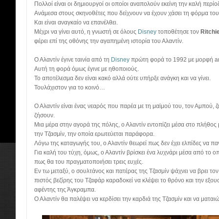
Πολλοί είναι οι δημιουργοί οι οποίοι αναπολούν εκείνη την καλή περίο
Ανάμεσα στους σκηνοθέτες που δείχνουν να έχουν χάσει τη φόρμα τους
Και είναι αναγκαίο να επανέλθει.
Μέχρι να γίνει αυτό, η γνωστή σε όλους
Disney
τοποθέτησε τον
Ritchi
φέρει επί της οθόνης την αγαπημένη ιστορία του Αλαντίν.
Ο Αλαντίν έγινε ταινία από τη
Disney
πρώτη φορά το 1992 με μορφή a
Αυτή τη φορά όμως έγινε με ηθοποιούς.
Το αποτέλεσμα δεν είναι κακό αλλά ούτε υπήρξε ανάγκη και να γίνει.
Τουλάχιστον για το κοινό…
Ο Αλαντίν είναι ένας νεαρός που παρέα με τη μαϊμού του, τον Αμπού, ζ
ζήσουν.
Μια μέρα στην αγορά της πόλης, ο Αλαντίν εντοπίζει μέσα στο πλήθος μ
την Τζασμίν, την οποία ερωτεύεται παράφορα.
Λόγω της καταγωγής του, ο Αλαντίν θεωρεί πως δεν έχει ελπίδες να πα
Για καλή του τύχη, όμως, ο Αλαντίν βρίσκει ένα λυχνάρι μέσα από το οπ
πως θα του πραγματοποιήσει τρεις ευχές.
Εν τω μεταξύ, ο σουλτάνος και πατέρας της Τζασμίν ψάχνει να βρει τον
πιστός βεζίρης του Τζαφάρ καραδοκεί να κλέψει το θρόνο και την εξουσ
αφέντης της Άγκραμπα.
Ο Αλαντίν θα παλέψει να κερδίσει την καρδιά της Τζασμίν και να μαται