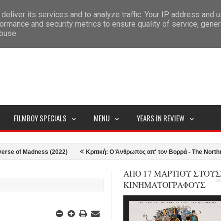
deliver its services and to analyze traffic. Your IP address and 
ITEMAP
ormance and security metrics to ensure quality of service, gene
abuse.
FILMBOY SPECIALS
MENU
YEARS IN REVIEW
ness (2022)
Κριτική: Ο Άνθρωπος απ' τον Βορρά - The Northman (2022)
ΑΠΟ 17 ΜΑΡΤΙΟΥ ΣΤΟΥΣ
ΚΙΝΗΜΑΤΟΓΡΑΦΟΥΣ