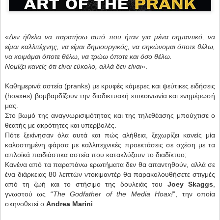
«
Δεν ήθελα να παρατήσω αυτό που ήταν για μένα σημαντικό, να
είμαι καλλιτέχνης, να είμαι δημιουργικός, να σηκώνομαι όποτε θέλω,
να κοιμάμαι όποτε θέλω, να τρώω όποτε και όσο θέλω.
Νομίζει κανείς ότι είναι εύκολο, αλλά δεν είναι
».
Καθημερινά αστεία (pranks) με κρυφές κάμερες και ψεύτικες ειδήσεις
(hoaxes) βομβαρδίζουν την διαδικτυακή επικοινωνία και ενημέρωσή
μας.
Στο βωμό της αναγνωρισιμότητας και της τηλεθέασης μπούχτισε ο
θεατής με ακρότητες και υπερβολές.
Πότε ξεκίνησαν όλα αυτά και πώς αλήθεια, ξεχωρίζει κανείς μία
καλοστημένη φάρσα με καλλιτεχνικές προεκτάσεις σε σχέση με τα
απλοϊκά παιδιάστικα αστεία που κατακλύζουν το διαδίκτυο;
Κανένα από τα παραπάνω ερωτήματα δεν θα απαντηθούν, αλλά σε
ένα διάρκειας 80 λεπτών ντοκιμαντέρ θα παρακολουθήσετε στιγμές
από τη ζωή και το στήσιμο της δουλειάς του
Joey Skaggs
,
γνωστού ως “
The Godfather of the Media Hoax!
”, την οποία
σκηνοθετεί ο
Andrea Marini
.