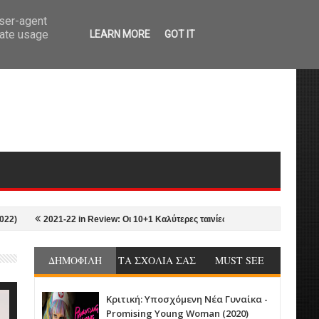
user-agent
rate usage
LEARN MORE
GOT IT
2021-22 in Review: Οι 10+1 Καλύτερες ταινίες της σεζόν από τον Γιώργο Νυ
ΔΗΜΟΦΙΛΗ
ΤΑ ΣΧΟΛΙΑ ΣΑΣ
MUST SEE
Κριτική: Υποσχόμενη Νέα Γυναίκα -
Promising Young Woman (2020)