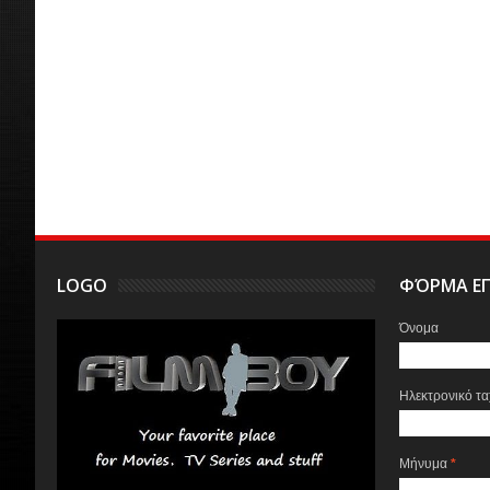
LOGO
ΦΌΡΜΑ ΕΠ
Όνομα
Ηλεκτρονικό τ
Μήνυμα
*