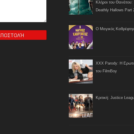
Κλήροι του Θανάτου: 
Deathly Hallows Part 
Ο Μαγικός Καθρέφτη
XXX Parody: Η Ερωτ
του FilmBoy
Κριτική: Justice Leag