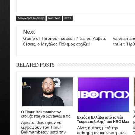
Αλέξανδρος Κυριαζής
Natt Wolf
news
Next
Game of Thrones - season 7 trailer: Λάβετε
Valerian an
θέσεις, ο Μεγάλος Πόλεμος αρχίζει!
trailer: Ή
RELATED POSTS
Ο Timur Bekmambetov
ετοιμάζεται να ζωντανέψει τις
A
Εκτός η Ελλάδα από το νέο
ιστορίες τρόμου του Stan Lee!
"κύμα εισβολής" του HBO Max
Αρκετοί βιάστηκαν να
στην Ευρώπη
ξεγράψουν τον Timur
Λίγες ημέρες μετά την
τ
Bekmambetov μετά την
επίσημη ανακοίνωση πως