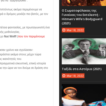
 για να “εξαργυρωθεί”.
ιπτόντως ακόμα περιμένουμε να
Ο Σωματοφύλακας της
ρά ο δρόμος μοιάζει πιο βατός, με τον
Γυναίκας του Εκτελεστή -
Hitman's Wife's Bodyguard
(2021)
ιπέτεια φαντασίας, με πρωταγωνιστή ένα
Mar
18,
2022
κής μυθολογίας.
ύχο
Nat Wolff
(
που τον περιμένουμε
ασαν χρόνο και σχολίασαν:
 τεράστια γκάμα στους μέχρι τώρα
ις ικανότητές του.
 πραγματικά ελκυστική, επική ιστορία
με την ώρα να τον δούμε σε δράση στο
Ταξίδι στα Αστέρια (2021)
Mar
18,
2022