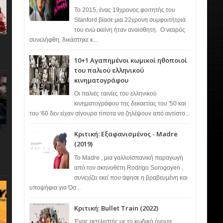
Το 2015, ένας 19χρονος φοιτητής του
Stanford βίασε μια 22χρονη συμφοιτήτριά
του ενώ εκείνη ήταν αναίσθητη. Ο νεαρός
συνελήφθη, δικάστηκε κ...
10+1 Αγαπημένοι κωμικοί ηθοποιοί
του παλιού ελληνικού
κινηματογράφου
Οι παλιές ταινίες του ελληνικού
κινηματογράφου της δεκαετίας του '50 και
του '60 δεν είχαν σίγουρα τίποτα να ζηλέψουν από αντίστο...
Κριτική: Εξαφανισμένος - Madre
(2019)
Το Madre , μια γαλλοϊσπανική παραγωγή
από τον σκηνοθέτη Rodrigo Sorogoyen ,
συνεχίζει εκεί που άφησε η βραβευμένη και
υποψήφια για Όσ...
Κριτική: Bullet Train (2022)
Ένας εκτελεστής με το κωδικό όνομα…