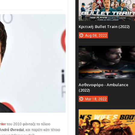
Κριτική: Bullet Train (2022)
Aug
08,
2022
Ασθενοφόρο - Ambulance
(2022)
Mar
18,
2022
nter
του 2010 φάνταζε το τέλειο
André Øvredal
, και παρότι κάτι τέτοιο