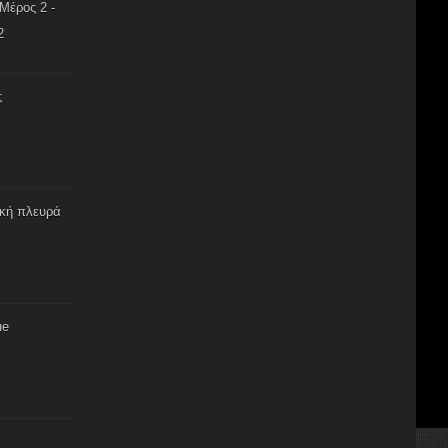
Μέρος 2 -
2
ς
ική πλευρά
ue