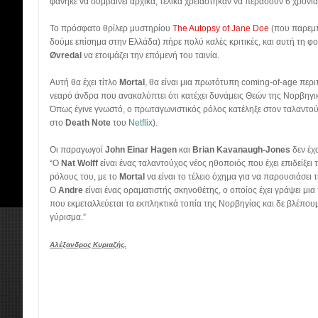
φάνηκε να συμβαίνει αρχικά, τελικά χρειάστηκαν να περάσουν 6 χρόνια
Το πρόσφατο θρίλερ μυστηρίου
The Autopsy of Jane Doe
(που παρεμπ
δούμε επίσημα στην Ελλάδα) πήρε πολύ καλές κριτικές, και αυτή τη φο
Øvredal
να ετοιμάζει την επόμενή του ταινία.
Αυτή θα έχει τίτλο
Mortal
, θα είναι μια πρωτότυπη coming-of-age περ
νεαρό άνδρα που ανακαλύπτει ότι κατέχει δυνάμεις Θεών της Νορβηγι
Όπως έγινε γνωστό, ο πρωταγωνιστικός ρόλος κατέληξε στον ταλαντο
στο
Death Note
του
Netflix
).
Οι παραγωγοί
John Einar Hagen
και
Brian Kavanaugh-Jones
δεν έχ
“Ο
Nat Wolff
είναι ένας ταλαντούχος νέος ηθοποιός που έχει επιδείξει
ρόλους του, με το
Mortal
να είναι το τέλειο όχημα για να παρουσιάσει τ
Ο
Andre
είναι ένας οραματιστής σκηνοθέτης, ο οποίος έχει γράψει μια
που εκμεταλλεύεται τα εκπληκτικά τοπία της Νορβηγίας και δε βλέπου
γύρισμα.”
Αλέξανδρος Κυριαζής.