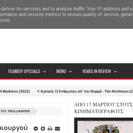
deliver its services and to analyze traffic. Your IP address and 
ITEMAP
ormance and security metrics to ensure quality of service, gene
abuse.
FILMBOY SPECIALS
MENU
YEARS IN REVIEW
ss (2022)
Κριτική: Ο Άνθρωπος απ' τον Βορρά - The Northman (2022)
ΑΠΟ 17 ΜΑΡΤΙΟΥ ΣΤΟΥΣ
ΚΙΝΗΜΑΤΟΓΡΑΦΟΥΣ
 ΤΟΥ TROLLHUNTER.
ημιουργού