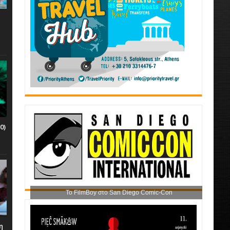
0)
Το FilmBoy στο San Diego Comic-Con
η