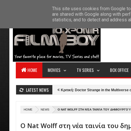
F
This site uses cookies from Google to 
HOME
ABOUT US
CONTACT
S
are shared with Google along with perf
statistics, and to detect and address 
HOME
MOVIES
TV SERIES
BOX OFFICE
LATEST NEWS
 Gun: Maverick (2022)
Κριτική: Doctor Strange in the Multiverse of Madne
HOME
NEWS
Ο NAT WOLFF ΣΤΗ ΝΈΑ ΤΑΙΝΊΑ ΤΟΥ ΔΗΜΙΟΥΡΓΟΎ
Ο Nat Wolff στη νέα ταινία του δ