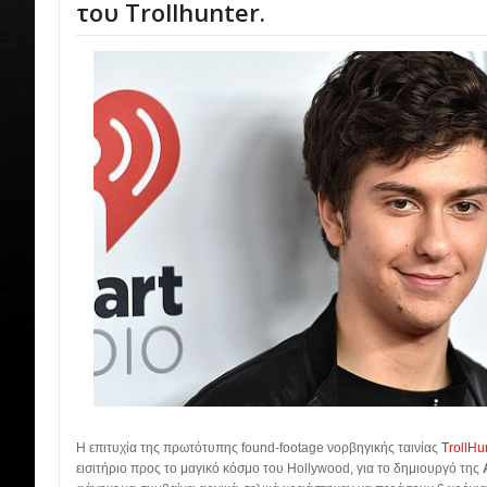
του Trollhunter.
Η επιτυχία της πρωτότυπης found-footage νορβηγικής ταινίας
TrollHu
εισιτήριο προς το μαγικό κόσμο του Hollywood, για το δημιουργό της