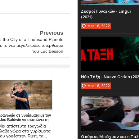
Δεσμοί Γυναικών - Lingui
(2021)
Mar
18,
2022
Previous
d the City of a Thousand Planets
ρθε το νέο μεγαλειώδες υπερθέαμα
του Luc Besson
Νέα Τάξη - Nuevo Orden (202
Mar
18,
2022
Τραγωδία σε γυρίσματα με τον
lec Baldwin να σκοτώνει τη
φωτογράφο και να τραυματίζει
Μια απίστευτη τραγωδία
σοβαρά το σκηνοθέτη της νέας
έλαβε χώρα στα γυρίσματα
ου ταινίας!
του γουέστερν Rust, τα...
Ο κύριος Μπάχμαν και η Τάξ