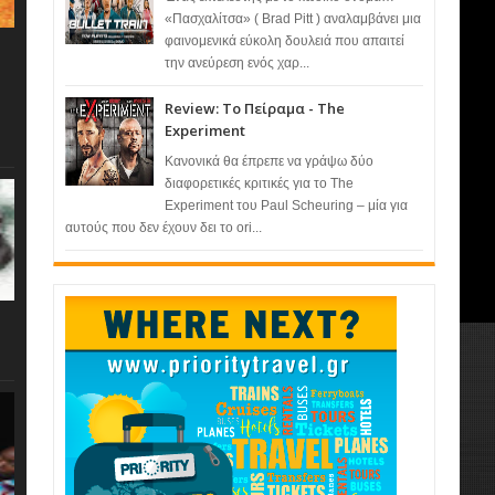
«Πασχαλίτσα» ( Brad Pitt ) αναλαμβάνει μια
φαινομενικά εύκολη δουλειά που απαιτεί
την ανεύρεση ενός χαρ...
Review: Το Πείραμα - The
Experiment
Κανονικά θα έπρεπε να γράψω δύο
διαφορετικές κριτικές για το The
Experiment του Paul Scheuring – μία για
αυτούς που δεν έχουν δει το ori...