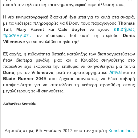
σκοπό την τηλεοπτική και κινηματογραφική εκμετάλλευσή τους.
Η νέα κινηματογραφική διασκευή έχει μπει για τα καλά στα σκαριά,
με τις νεότερες πληροφορίες να θέλουν τους παραγωγούς
Thomas
επισήμως
Tull
,
Mary Parent
και
Cale Boyter
να έχουν
προσεγγίσει
τον ιδιαιτέρως hot αυτή τη περίοδο
Denis
Villeneuve
για να αναλάβει τα ηνία της!
Εξ αρχής, η πιθανότητα θετικής κατάληξης των διαπραγματεύσεων
ήταν ιδιαίτερα μεγάλη, μιας και ο Καναδός σκηνοθέτης στο
παρελθόν είχε εκφράσει την επιθυμία να σκηνοθετήσει μια ταινία
Arrival
Dune
, με τον
Villeneuve
, μετά το αριστουργηματικό
και το
Blade Runner 2049
που έρχεται οσονούπω, να θέτει σοβαρή
υποψηφιότητα για να αποτελέσει τη νεότερη προσθήκη στους
μεγαλύτερους sci-fi σκηνοθέτες.
Αλέξανδρος Κυριαζής.
Δημοσιεύτηκε
6th February 2017
από τον χρήστη
Konstantinos