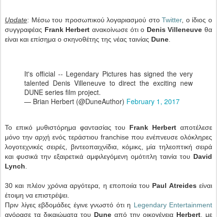
Update
: Μέσω του προσωπικού λογαριασμού στο
Twitter
, ο ίδιος ο
συγγραφέας
Frank Herbert
ανακοίνωσε ότι ο
Denis Villeneuve
θα
είναι και επίσημα ο σκηνοθέτης της νέας ταινίας
Dune
.
It's official -- Legendary Pictures has signed the very
talented Denis Villeneuve to direct the exciting new
DUNE series film project.
— Brian Herbert (@DuneAuthor)
February 1, 2017
Το επικό μυθιστόρημα φαντασίας του
Frank Herbert
αποτέλεσε
μόνο την αρχή ενός τεράστιου franchise που ενέπνευσε ολόκληρες
λογοτεχνικές σειρές, βιντεοπαιχνίδια, κόμικς, μία τηλεοπτική σειρά
και φυσικά την εξαιρετικά αμφιλεγόμενη ομότιτλη ταινία του
David
Lynch
.
30 και πλέον χρόνια αργότερα, η εποποιία του
Paul Atreides
είναι
έτοιμη να επιστρέψει.
Πριν λίγες εβδομάδες έγινε γνωστό ότι η
Legendary Entertainment
αγόρασε τα δικαιώματα του
Dune
από την οικογένεια
Herbert
, με