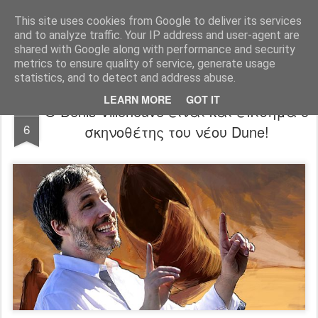
FilmBoy
This site uses cookies from Google to deliver its services
and to analyze traffic. Your IP address and user-agent are
shared with Google along with performance and security
metrics to ensure quality of service, generate usage
statistics, and to detect and address abuse.
LEARN MORE
GOT IT
Ο Denis Villeneuve είναι και επίσημα ο
FEB
6
σκηνοθέτης του νέου Dune!