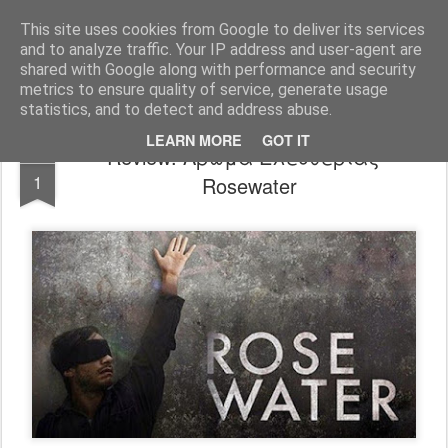
FilmBoy
This site uses cookies from Google to deliver its services
and to analyze traffic. Your IP address and user-agent are
shared with Google along with performance and security
metrics to ensure quality of service, generate usage
statistics, and to detect and address abuse.
LEARN MORE
GOT IT
Review: Άρωμα Ελευθερίας -
AUG
1
Rosewater