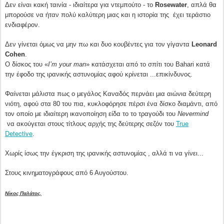
Δεν είναι κακή ταινία - ιδιαίτερα για ντεμπούτο - το
Rosewater
, απλά θα
μπορούσε να ήταν πολύ καλύτερη μιας και η ιστορία της έχει τεράστιο
ενδιαφέρον.
Δεν γίνεται όμως να μην πω και δυο κουβέντες για τον γίγαντα
Leonard
Cohen
.
O
δίσκος του «
I
’
m
your
man
» κατάσχεται από το σπίτι του
Bahari
κατά
την έφοδο της ιρανικής αστυνομίας αφού κρίνεται ...επικίνδυνος.
Φαίνεται μάλιστα πως ο μεγάλος Καναδός περνάει μια αιώνια δεύτερη
νιότη, αφού στα 80 του πια, κυκλοφόρησε πέρσι ένα δίσκο διαμάντι, από
τον οποίο με ιδιαίτερη ικανοποίηση είδα το το τραγούδι του
Nevermind
True
να ακούγεται στους τίτλους αρχής της δεύτερης σεζόν του
Detective
.
Χωρίς ίσως την έγκριση της ιρανικής αστυνομίας , αλλά τι να γίνει...
Στους κινηματογράφους από 6 Αυγούστου.
Νίκος Παλάτος.