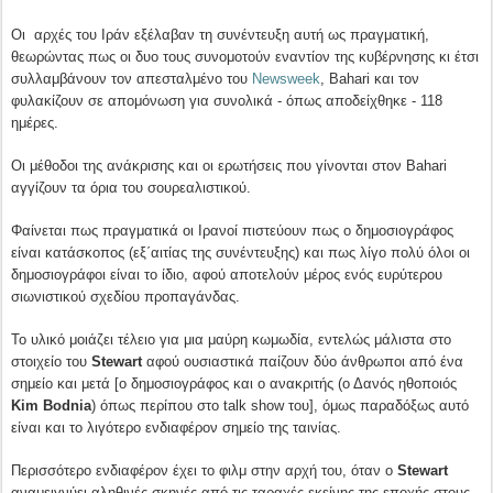
Οι αρχές του Ιράν εξέλαβαν τη συνέντευξη αυτή ως πραγματική,
θεωρώντας πως οι δυο τους συνομοτούν εναντίον της κυβέρνησης κι έτσι
συλλαμβάνουν τον απεσταλμένο του
Newsweek
,
Bahari
και τον
φυλακίζουν σε απομόνωση για συνολικά - όπως αποδείχθηκε - 118
ημέρες.
Οι μέθοδοι της ανάκρισης και οι ερωτήσεις που γίνονται στον
Bahari
αγγίζουν τα όρια του σουρεαλιστικού.
Φαίνεται πως πραγματικά οι Ιρανοί πιστεύουν πως ο δημοσιογράφος
είναι κατάσκοπος (εξ΄αιτίας της συνέντευξης) και πως λίγο πολύ όλοι οι
δημοσιογράφοι είναι το ίδιο, αφού αποτελούν μέρος ενός ευρύτερου
σιωνιστικού σχεδίου προπαγάνδας.
Το υλικό μοιάζει τέλειο για μια μαύρη κωμωδία, εντελώς μάλιστα στο
στοιχείο του
Stewart
αφού ουσιαστικά παίζουν δύο άνθρωποι από ένα
σημείο και μετά [ο δημοσιογράφος και ο ανακριτής (ο Δανός ηθοποιός
Kim
Bodnia
) όπως περίπου στο
talk
show
του], όμως παραδόξως αυτό
είναι και το λιγότερο ενδιαφέρον σημείο της ταινίας.
Περισσότερο ενδιαφέρον έχει το φιλμ στην αρχή του, όταν ο
Stewart
αναμειγνύει αληθινές σκηνές από τις ταραχές εκείνης της εποχής στους