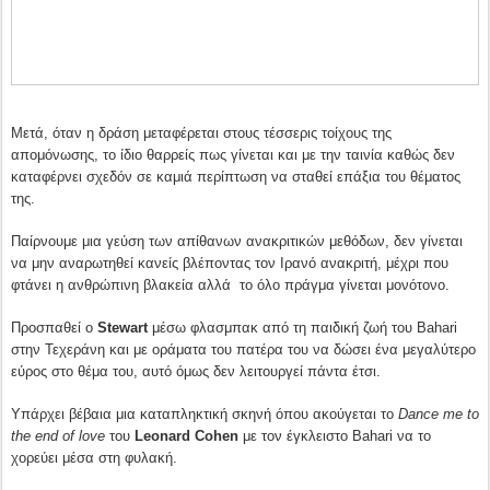
Μετά, όταν η δράση μεταφέρεται στους τέσσερις τοίχους της
απομόνωσης, το ίδιο θαρρείς πως γίνεται και με την ταινία καθώς δεν
καταφέρνει σχεδόν σε καμιά περίπτωση να σταθεί επάξια του θέματος
της.
Παίρνουμε μια γεύση των απίθανων ανακριτικών μεθόδων, δεν γίνεται
να μην αναρωτηθεί κανείς βλέποντας τον Ιρανό ανακριτή, μέχρι που
φτάνει η ανθρώπινη βλακεία αλλά το όλο πράγμα γίνεται μονότονο.
Προσπαθεί ο
Stewart
μέσω φλασμπακ από τη παιδική ζωή του
Bahari
στην Τεχεράνη και με οράματα του πατέρα του να δώσει ένα μεγαλύτερο
εύρος στο θέμα του, αυτό όμως δεν λειτουργεί πάντα έτσι.
Υπάρχει βέβαια μια καταπληκτική σκηνή όπου ακούγεται το
Dance
me
to
the
end
of
love
του
Leonard
Cohen
με τον έγκλειστο
Bahari
να το
χορεύει μέσα στη φυλακή.