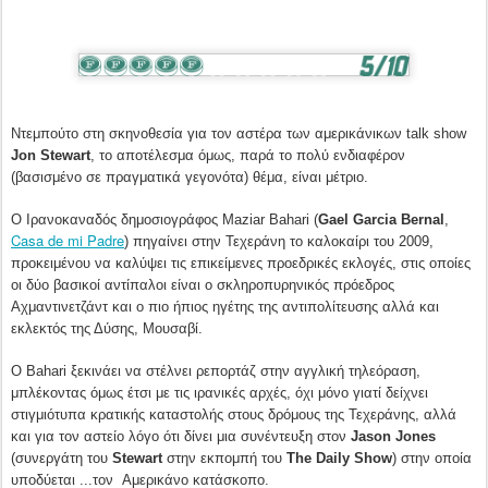
Ντεμπούτο στη σκηνοθεσία για τον αστέρα των αμερικάνικων
talk
show
Jon
Stewart
, το αποτέλεσμα όμως, παρά το πολύ ενδιαφέρον
(βασισμένο σε πραγματικά γεγονότα) θέμα, είναι μέτριο.
Ο Ιρανοκαναδός δημοσιογράφος
Maziar
Bahari
(
Gael
Garcia
Bernal
,
Casa de mi Padre
)
πηγαίνει στην Τεχεράνη το καλοκαίρι του 2009,
προκειμένου να καλύψει τις επικείμενες προεδρικές εκλογές, στις οποίες
οι δύο βασικοί αντίπαλοι είναι ο σκληροπυρηνικός πρόεδρος
Αχμαντινετζάντ και ο πιο ήπιος ηγέτης της αντιπολίτευσης αλλά και
εκλεκτός της Δύσης, Μουσαβί.
Ο
Bahari
ξεκινάει να στέλνει ρεπορτάζ στην αγγλική τηλεόραση,
μπλέκοντας όμως έτσι με τις ιρανικές αρχές, όχι μόνο γιατί δείχνει
στιγμιότυπα κρατικής καταστολής στους δρόμους της Τεχεράνης, αλλά
και για τον αστείο λόγο ότι δίνει μια συνέντευξη στον
Jason
Jones
(συνεργάτη του
Stewart
στην εκπομπή του
The
Daily
Show
) στην οποία
υποδύεται ...τον Αμερικάνο κατάσκοπο.