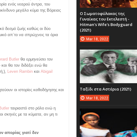
τορία ενός νεαρού άντρα, του
πικίνδυνο μεγάλο κύμα της Βόρειας
Ο Σωματοφύλακας της
Γυναίκας του Εκτελεστή -
Hitman's Wife's Bodyguard
κό δεσμό ζωής καθώς οι δύο
(2021)
μικό απ΄το να σπρώχνεις τα όρια
Mar
18,
2022
rard Βutler
θα ερμηνεύσει τον
 και θα τον διδάξει ενώ θα
ή;),
Leven Rambin
και
Abigail
Ταξίδι στα Αστέρια (2021)
τεύουν οι ιστορίες καθοδήγησης και
Mar
18,
2022
Butler
ταιριαστό στο ρόλο ενώ η
οι σκηνές με τα κύματα, αν μη τι
ον απορίας γιατί δεν