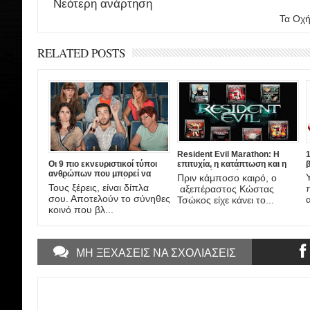
Νεότερη ανάρτηση
Τα Οχή
RELATED POSTS
Resident Evil Marathon: Η
1
επιτυχία, η κατάπτωση και η
Οι 9 πιο εκνευριστικοί τύποι
σημερινή ...κατάντια!
ανθρώπων που μπορεί να
Πριν κάμποσο καιρό, ο
πετύχεις στο σινεμά!
Τους ξέρεις, είναι δίπλα
αξεπέραστος Κώστας
σου. Αποτελούν το σύνηθες
Τσώκος είχε κάνει το...
κοινό που βλ...
ΜΗ ΞΕΧΑΣΕΙΣ ΝΑ ΣΧΟΛΙΑΣΕΙΣ