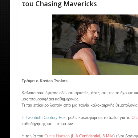
του Chasing Mavericks
Γράφει ο Kostas Tsokos.
Καλοκαιράκι έφτασε εδώ και αρκετές μέρες και μεις το έχουμε νι
μάς τσουρουφλάει καθημερινώς.
Τι πιο επίκαιρο λοιπόν από μια ταινία καλοκαιρινής θεματολογία
Η
Twentieth Century Fox
, μόλις κυκλοφόρησε το trailer για το
Cha
καθοδήγησης και ...κυμάτων.
Η ταινία του
Curtis Hanson
(
L.A Confidential
,
8 Mile
) είναι βασισ