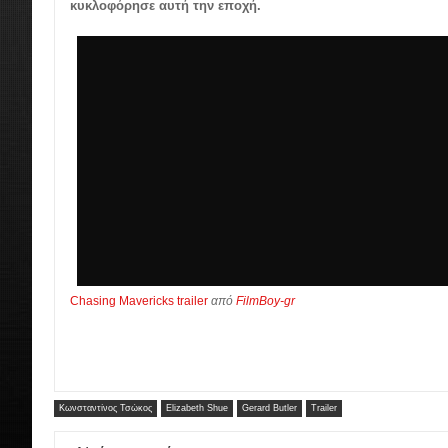
κυκλοφόρησε αυτή την εποχή.
Chasing Mavericks trailer
από
FilmBoy-gr
Κωνσταντίνος Τσώκος
Elizabeth Shue
Gerard Butler
Trailer