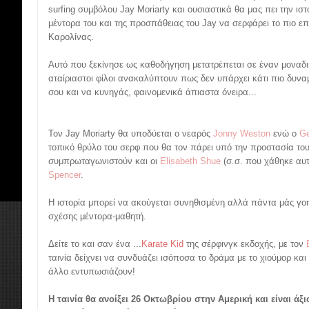
surfing συμβόλου Jay Moriarty και ουσιαστικά θα μας πει την ισ
μέντορα του και της προσπάθειας του Jay να σερφάρει το πιο ε
Καρολίνας.
Αυτό που ξεκίνησε ως καθοδήγηση μετατρέπεται σε έναν μοναδι
αταίριαστοι φίλοι ανακαλύπτουν πως δεν υπάρχει κάτι πιο δυνα
σου και να κυνηγάς, φαινομενικά άπιαστα όνειρα...
Τον Jay Moriarty θα υποδύεται ο νεαρός
Jonny Weston
ενώ ο
Ge
τοπικό θρύλο του σερφ που θα τον πάρει υπό την προστασία του
συμπρωταγωνιστούν και οι
Elisabeth Shue
(σ.σ. που χάθηκε αυτ
Spencer
.
Η ιστορία μπορεί να ακούγεται συνηθισμένη αλλά πάντα μάς γοη
σχέσης μέντορα-μαθητή.
Δείτε το και σαν ένα ...
Karate Kid
της σέρφινγκ εκδοχής, με τον
ταινία δείχνει να συνδυάζει ισόποσα το δράμα με το χιούμορ και 
άλλο εντυπωσιάζουν!
Η ταινία θα ανοίξει 26 Οκτωβρίου στην Αμερική και είναι άξι