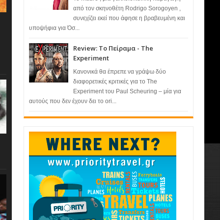
από τον σκηνοθέτη Rodrigo Sorogoyen ,
συνεχίζει εκεί που άφησε η βραβευμένη και
υποψήφια για Όσ...
Review: Το Πείραμα - The
Experiment
Κανονικά θα έπρεπε να γράψω δύο
διαφορετικές κριτικές για το The
Experiment του Paul Scheuring – μία για
αυτούς που δεν έχουν δει το ori...