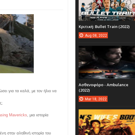
Κριτική: Bullet Train (2022)
Aug
08,
2022
Ασθενοφόρο - Ambulance
(2022)
ώσει για τα καλά, με τον ήλιο να
Mar
18,
2022
ς;
sing Mavericks
, μια ιστορία
μένη στην αληθινή ιστορία του