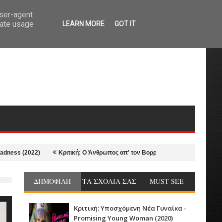
user-agent
rate usage
LEARN MORE
GOT IT
(2022)
Κριτική: Ο Άνθρωπος απ' τον Βορρά - The Northman (2022)
ΔΗΜΟΦΙΛΗ
ΤΑ ΣΧΟΛΙΑ ΣΑΣ
MUST SEE
Κριτική: Υποσχόμενη Νέα Γυναίκα -
Promising Young Woman (2020)