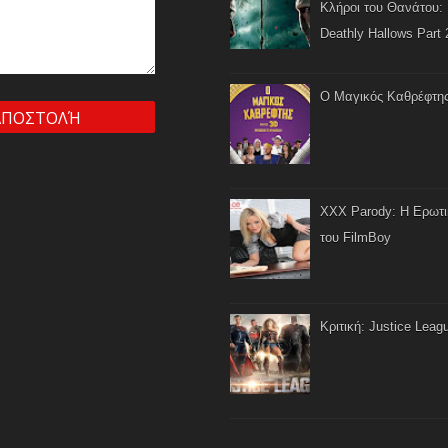
Κλήροι του Θανάτου: 
Deathly Hallows Part 
Ο Μαγικός Καθρέφτη
XXX Parody: Η Ερωτ
του FilmBoy
Κριτική: Justice Leag