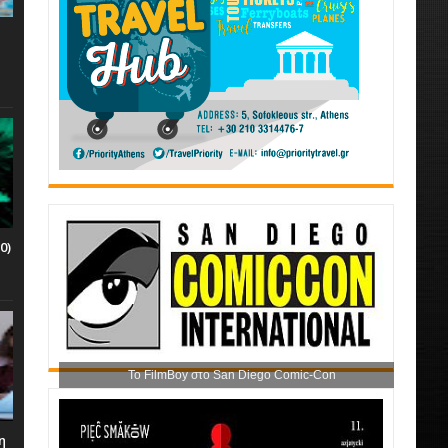
0)
Το FilmBoy στο San Diego Comic-Con
η