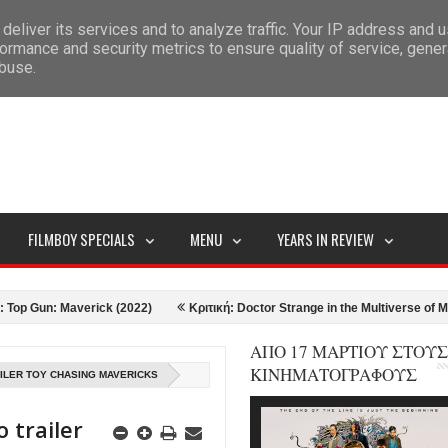
deliver its services and to analyze traffic. Your IP address and 
ITEMAP
ormance and security metrics to ensure quality of service, gene
abuse.
FILMBOY SPECIALS
MENU
YEARS IN REVIEW
n: Maverick (2022)
Κριτική: Doctor Strange in the Multiverse of Madness 
ΑΠΟ 17 ΜΑΡΤΙΟΥ ΣΤΟΥΣ
ΚΙΝΗΜΑΤΟΓΡΑΦΟΥΣ
ILER ΤΟΥ CHASING MAVERICKS
 trailer