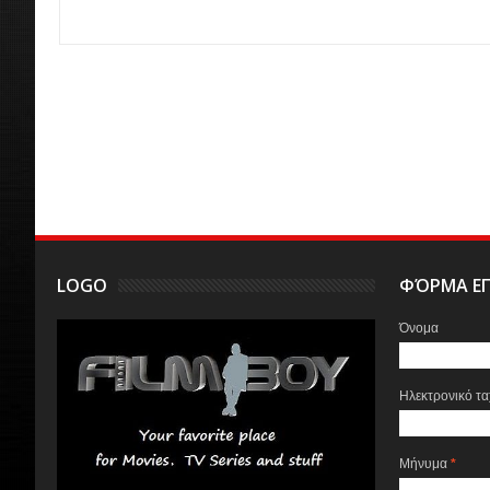
LOGO
ΦΌΡΜΑ ΕΠ
Όνομα
Ηλεκτρονικό τ
Μήνυμα
*