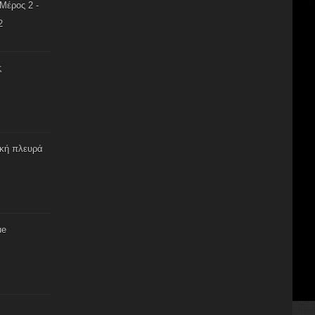
Μέρος 2 -
2
ς
ική πλευρά
ue