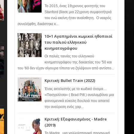
Το 2015, ένας 19χρονος φοιτητής του
Stanford βίασε μια 22χρονη συμφοιτήτριά
του ενώ εκείνη ήταν αναίσθητη. Ο νεαρός
συνελήφθη, δικάστηκε κ...
10+1 Αγαπημένοι κωμικοί ηθοποιοί
του παλιού ελληνικού
κινηματογράφου
Οι παλιές ταινίες του ελληνικού
κινηματογράφου της δεκαετίας του '50 και
του '60 δεν είχαν σίγουρα τίποτα να ζηλέψουν από αντίστο...
Κριτική: Bullet Train (2022)
Ένας εκτελεστής με το κωδικό όνομα…
«Πασχαλίτσα» ( Brad Pitt ) αναλαμβάνει μια
φαινομενικά εύκολη δουλειά που απαιτεί
την ανεύρεση ενός χαρ...
Κριτική: Εξαφανισμένος - Madre
(2019)
Το Madre , μια γαλλοϊσπανική παραγωγή