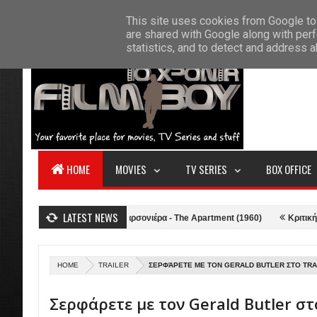
F
This site uses cookies from Google to 
HOME
ABOUT US
CONTACT
S
are shared with Google along with perf
statistics, and to detect and address 
HOME
MOVIES
TV SERIES
BOX OFFICE
LATEST NEWS
021)
Κριτική: Η Γκαρσονιέρα - The Apartment (1960)
Κριτική: Top Gu
HOME
TRAILER
ΣΕΡΦΆΡΕΤΕ ΜΕ ΤΟΝ GERALD BUTLER ΣΤΟ TRA
Σερφάρετε με τον Gerald Butler στο