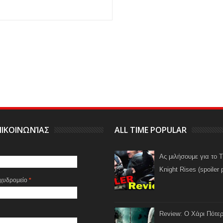
ΙΚΟΙΝΩΝΊΑΣ
ALL TIME POPULAR
Ας μιλήσουμε για το 
Knight Rises (spoiler 
αχυδρομείο
*
Review: Ο Χάρι Πότερ