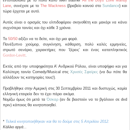
εντυπωσιακά με το πολύ καλό teen slasher
All the Boys Love Mandy
Lane
, συνέχισε με το
The Wackness
(βραβείο κοινού στο
Sundance
) και
τώρα έρχεται με αυτό.
Αυτός είναι ο ορισμός του ελπιδοφόρου σκηνοθέτη και μακάρι να κάνει
συχνότερα ταινίες και όχι κάθε 3 χρόνια.
Το
50/50
αξίζει να το δείτε, και όχι μια φορά.
Πανέξυπνο χιούμορ, συγκίνηση, κάθαρση, πολύ καλές ερμηνείες,
στρωτό σενάριο, χαρακτήρες που ‘ξέρεις’ και ένας καταπληκτικός
Gordon-Levitt
.
Εκτός από την υποψηφιότητα Α’ Ανδρικού Ρόλου, είναι υποψήφιο και για
Καλύτερη ταινία Comedy/Musical στις
Χρυσές Σφαίρες
(να δω πότε θα
αλλάξουν τις κατηγορίες τους!).
Προβλήθηκε στην Αμερική στις 30 Σεπτεμβρίου 2011 και δυστυχώς, καμία
ελληνική εταιρεία δεν το έχει πάρει ακόμα.
Νομίζω όμως ότι μετά τα
Όσκαρ
(αν δε βιαστούν να το βγάλουν σε dvd
πριν) κάποιος θα κινητοποιηθεί.
*
Τελικά κινητοποιήθηκαν και θα το δούμε στις 5 Απριλίου 2012.
Κάλλιο αργά...