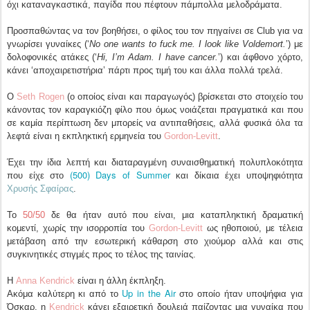
όχι καταναγκαστικά, παγίδα που πέφτουν πάμπολλα μελοδράματα.
Προσπαθώντας να τον βοηθήσει, ο φίλος του τον πηγαίνει σε Club για να
γνωρίσει γυναίκες (‘
No one wants to fuck me. I look like Voldemort.
’) με
δολοφονικές ατάκες (‘
Hi, I’m Adam. I have cancer.
’) και άφθονο χόρτο,
κάνει ‘αποχαιρετιστήρια’ πάρτι προς τιμή του και άλλα πολλά τρελά.
Ο
Seth Rogen
(ο οποίος είναι και παραγωγός) βρίσκεται στο στοιχείο του
κάνοντας τον καραγκιόζη φίλο που όμως νοιάζεται πραγματικά και που
σε καμία περίπτωση δεν μπορείς να αντιπαθήσεις, αλλά φυσικά όλα τα
λεφτά είναι η εκπληκτική ερμηνεία του
Gordon-Levitt
.
Έχει την ίδια λεπτή και διαταραγμένη συναισθηματική πολυπλοκότητα
(500) Days of Summer
που είχε στο
και δίκαια έχει υποψηφιότητα
Χρυσής Σφαίρας
.
Το
50/50
δε θα ήταν αυτό που είναι, μια καταπληκτική δραματική
κομεντί, χωρίς την ισορροπία του
Gordon-Levitt
ως ηθοποιού, με τέλεια
μετάβαση από την εσωτερική κάθαρση στο χιούμορ αλλά και στις
συγκινητικές στιγμές προς το τέλος της ταινίας.
Η
Anna Kendrick
είναι η άλλη έκπληξη.
Up in the Air
Ακόμα καλύτερη κι από το
στο οποίο ήταν υποψήφια για
Όσκαρ, η
Kendrick
κάνει εξαιρετική δουλειά παίζοντας μια γυναίκα που