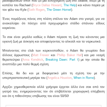
ραδιοφωνικών σποτ που ζει μια ευτυχισμένη ζωή στο Seattle, συζεί με τη
The Help
κοπέλα του Rachael (
Bryce Dallas Howard
,
) και κάνει παρέα με
The Green Hornet
τον φίλο του Kyle (
Seth Rogen
,
).
Ένας παράξενος πόνος στη πλάτη στέλνει τον Adam στο γιατρό, για να
ανακαλύψει ότι πάσχει από προχωρημένο στάδιο σπάνιου είδους
καρκίνου.
Το σοκ είναι μεγάλο καθώς ο Adam πέρασε τη ζωή του κάνοντας μια
υγιεινή ζωή με άσκηση και αποφεύγοντας το αλκοόλ και τα ναρκωτικά.
Μπαίνοντας στο club των καρκινοπαθών, ο Adam θα γνωρίσει δυο
άλλους άρρωστους (
Matt Frewer
και
Phillip Baker Hall
) και μια νεαρή
Breaking Dawn: Part 1
θεραπεύτρια (
Anna Kendrick
,
) με την οποία θα
αναπτύξει μια πολύ θερμή σχέση.
Επίσης, θα δει και με διαφορετικό μάτι τη σχέση του με την
When in Rome
υπερπροστατευτική μητέρα του (
Angelica Houston
,
).
Αρχίζει χημειοθεραπεία αλλά γρήγορα έρχεται άλλο ένα σοκ από τον
γιατρό του, ενημερώνοντας τον ότι επιβάλλεται χειρουργική επέμβαση
και ότι η πιθανότητες επιβίωσης του είναι 50/50!