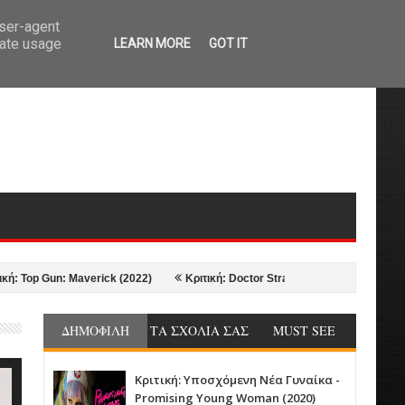
user-agent
rate usage
LEARN MORE
GOT IT
n: Maverick (2022)
Κριτική: Doctor Strange in the Multiverse of Madness 
ΔΗΜΟΦΙΛΗ
ΤΑ ΣΧΟΛΙΑ ΣΑΣ
MUST SEE
Κριτική: Υποσχόμενη Νέα Γυναίκα -
Promising Young Woman (2020)