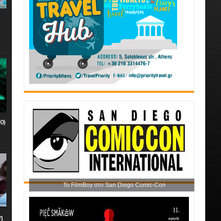
0)
Το FilmBoy στο San Diego Comic-Con
η