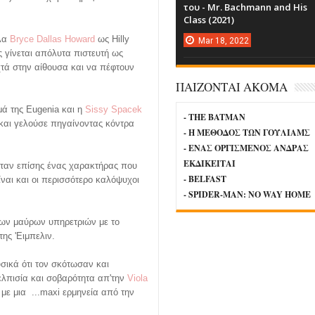
του - Mr. Bachmann and His
Class (2021)
ύλα
Bryce Dallas Howard
ως Hilly
Mar
18,
2022
ς γίνεται απόλυτα πιστευτή ως
χτά στην αίθουσα και να πέφτουν
ΠΑΙΖΟΝΤΑΙ ΑΚΟΜΑ
μά της Eugenia και η
Sissy Spacek
- THE BATMAN
 και γελούσε πηγαίνοντας κόντρα
- Η ΜΕΘΟΔΟΣ ΤΩΝ ΓΟΥΛΙΑΜΣ
- ΕΝΑΣ ΟΡΓΙΣΜΕΝΟΣ ΑΝΔΡΑΣ
ΕΚΔΙΚΕΙΤΑΙ
ταν επίσης ένας χαρακτήρας που
- BELFAST
ίναι και οι περισσότερο καλόψυχοι
- SPIDER-MAN: NO WAY HOME
των μαύρων υπηρετριών με το
ης 'Ειμπελιν.
σικά ότι τον σκότωσαν και
ελπισία και σοβαρότητα απ'την
Viola
 με μια ...maxi ερμηνεία από την