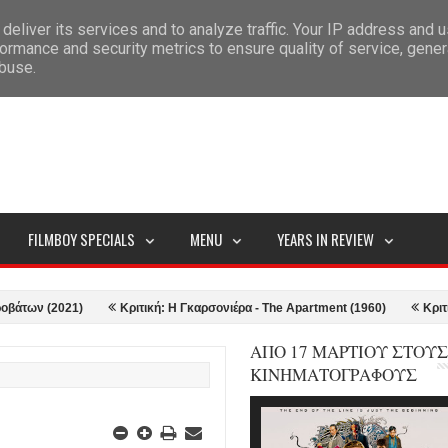
deliver its services and to analyze traffic. Your IP address and 
ITEMAP
ormance and security metrics to ensure quality of service, gene
abuse.
FILMBOY SPECIALS
MENU
YEARS IN REVIEW
21)
Κριτική: Η Γκαρσονιέρα - The Apartment (1960)
Κριτική: Top Gu
ΑΠΟ 17 ΜΑΡΤΙΟΥ ΣΤΟΥΣ
ΚΙΝΗΜΑΤΟΓΡΑΦΟΥΣ