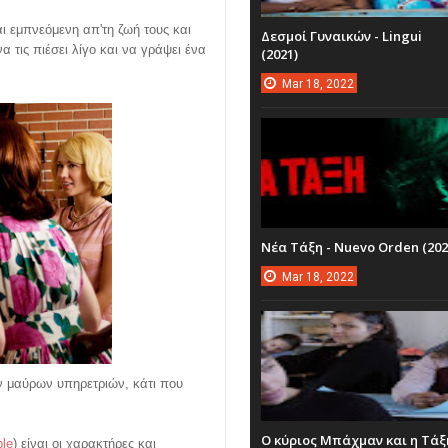
αι εμπνεόμενη απ'τη ζωή τους και
Δεσμοί Γυναικών - Lingui
α τις πιέσει λίγο και να γράψει ένα
(2021)
Mar
18,
2022
Νέα Τάξη - Nuevo Orden (202
Mar
18,
2022
ων μαύρων υπηρετριών, κάτι που
Ο κύριος Μπάχμαν και η Τάξ
ple
) είναι οι χαρακτήρες και