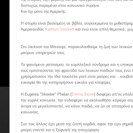
δυστυχώς παραμένει στον κοινωνικό πυρήνα.
Και όχι μόνο της Αμερικής.
Η ιστορία είναι βασισμένη σε βιβλίο, συγκεκριμένα το μυθιστόρημ
Αμερικανίδας
Kathryn Stockett
και ενώ είναι απλή θεματικά, χει
Στο Jackson του Missisipi, παρακολουθούμε τη ζωή των λευκών
μαύρων υπηρετριών τους.
Τα φαινόμενα ρατσισμού, τα κομπλεξικά σύνδρομα και η υποκρισ
τους εμπιστεύονται την φροντίδα των λευκών παιδιών τους ενώ τ
χρησιμοποιούν την ίδια τουαλέτα γιατί είναι μαύρες και ...κουβα
ευκαιρία θα της κατηγορήσουν εύκολα για κλέφτρες.
Η Eugenia "Skeeter" Phelan (
Emma Stone
) διαφέρει απ'τις υπόλ
την κυριλέ κοινωνία, την ενδιαφέρει να ακολουθήσει καριέρα συ
άντρα να μεγαλοπιαστεί, να κάνει παιδιά, να ζει σε σπιταρόνα κ
κοινωνίας.
Συν τοις άλλοις έχει μέσα της ζεστή καρδιά, αφού την έχει σημα
μαύρη νταντά και η 'ξαφνική' της αποχώρηση.