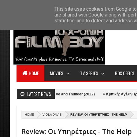
F
This site uses cookies from Google to 
HOME
ABOUT US
CONTACT
S
are shared with Google along with perf
statistics, and to detect and address 
HOME
MOVIES
TV SERIES
BOX OFFICE
LATEST NEWS
Κριτική: Thor: Love and Thunder (2022)
Κριτική: Αγέλη Προβάτων (20
HOME
VIOLA DAVIS
REVIEW: ΟΙ ΥΠΗΡΈΤΡΙΕΣ - THE HELP
Review: Οι Υπηρέτριες - The Help