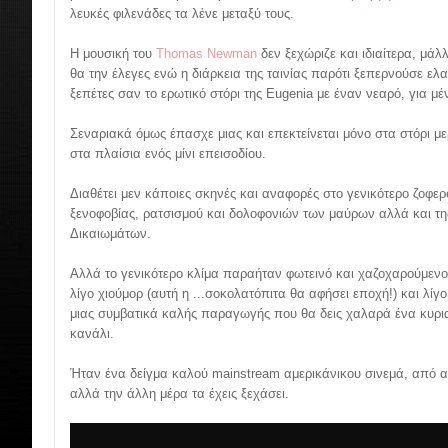
λευκές φιλενάδες τα λένε μεταξύ τους.
Η μουσική του
Thomas Newman
δεν ξεχώριζε και ιδιαίτερα, μάλ
θα την έλεγες ενώ η διάρκεια της ταινίας παρότι ξεπερνούσε ελα
ξεπέτες σαν το ερωτικό στόρι της Eugenia με έναν νεαρό, για μέ
Σεναριακά όμως έπασχε μιας και επεκτείνεται μόνο στα στόρι 
στα πλαίσια ενός μίνι επεισοδίου.
Διαθέτει μεν κάποιες σκηνές και αναφορές στο γενικότερο ζοφ
ξενοφοβίας, ρατσισμού και δολοφονιών των μαύρων αλλά και τη
Δικαιωμάτων.
Αλλά το γενικότερο κλίμα παραήταν φωτεινό και χαζοχαρούμενο
λίγο χιούμορ (αυτή η ...σοκολατόπιτα θα αφήσει εποχή!) και λί
μιας συμβατικά καλής παραγωγής που θα δεις χαλαρά ένα κυριακ
κανάλι.
Ήταν ένα δείγμα καλού mainstream αμερικάνικου σινεμά, από α
αλλά την άλλη μέρα τα έχεις ξεχάσει.