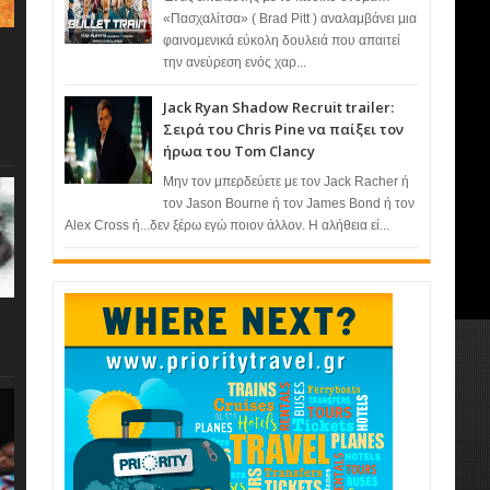
«Πασχαλίτσα» ( Brad Pitt ) αναλαμβάνει μια
φαινομενικά εύκολη δουλειά που απαιτεί
την ανεύρεση ενός χαρ...
Jack Ryan Shadow Recruit trailer:
Σειρά του Chris Pine να παίξει τον
ήρωα του Tom Clancy
Μην τον μπερδεύετε με τον Jack Racher ή
τον Jason Bourne ή τον James Bond ή τον
Alex Cross ή...δεν ξέρω εγώ ποιον άλλον. Η αλήθεια εί...