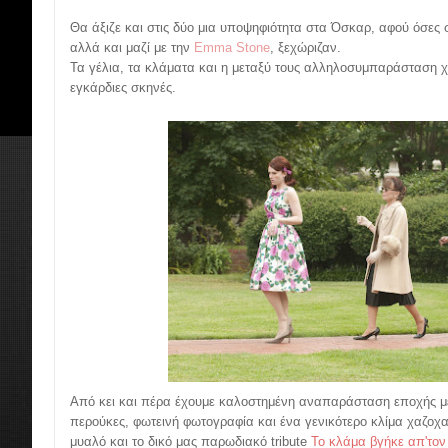
Θα άξιζε και στις δύο μια υποψηφιότητα στα Όσκαρ, αφού όσες 
αλλά και μαζί με την
Emma Stone
, ξεχώριζαν.
Τα γέλια, τα κλάματα και η μεταξύ τους αλληλοσυμπαράσταση χά
εγκάρδιες σκηνές.
Από κει και πέρα έχουμε καλοστημένη αναπαράσταση εποχής με 
περούκες, φωτεινή φωτογραφία και ένα γενικότερο κλίμα χαζοχ
μυαλό και το δικό μας παρωδιακό tribute
Το κλάμα βγήκε απ'τον