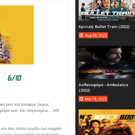
Κριτική: Bullet Train (2022)
Aug
08,
2022
Ασθενοφόρο - Ambulance
(2022)
Mar
18,
2022
ρική μιας και απέφερε άκρως
ύρια εκεί, και παγκοσμίως ...still
και σαν ταινία αγγίζει ένα κομμάτι
 αν έχουν προχωρήσει τα πράγματα,