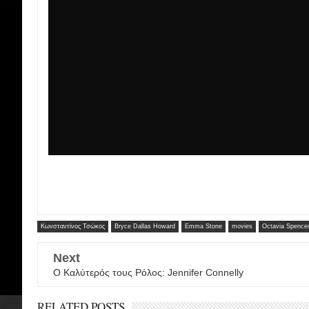
Κωνσταντίνος Τσώκος
Bryce Dallas Howard
Emma Stone
movies
Octavia Spence
Next
Ο Καλύτερός τους Ρόλος: Jennifer Connelly
RELATED POSTS