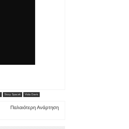
r
Sissy Spacek
Viola Davis
Παλαιότερη Ανάρτηση