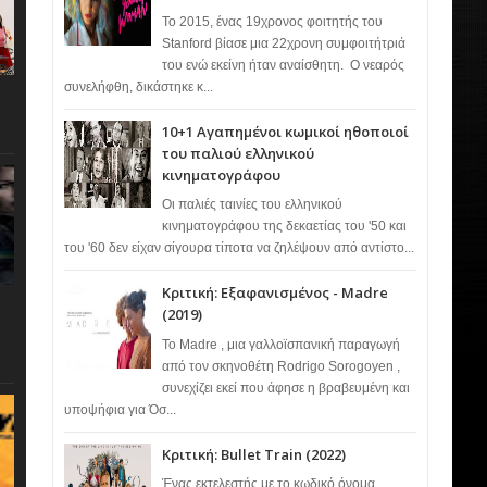
Το 2015, ένας 19χρονος φοιτητής του
Stanford βίασε μια 22χρονη συμφοιτήτριά
του ενώ εκείνη ήταν αναίσθητη. Ο νεαρός
συνελήφθη, δικάστηκε κ...
10+1 Αγαπημένοι κωμικοί ηθοποιοί
του παλιού ελληνικού
κινηματογράφου
Οι παλιές ταινίες του ελληνικού
κινηματογράφου της δεκαετίας του '50 και
του '60 δεν είχαν σίγουρα τίποτα να ζηλέψουν από αντίστο...
Κριτική: Εξαφανισμένος - Madre
(2019)
Το Madre , μια γαλλοϊσπανική παραγωγή
από τον σκηνοθέτη Rodrigo Sorogoyen ,
συνεχίζει εκεί που άφησε η βραβευμένη και
υποψήφια για Όσ...
Κριτική: Bullet Train (2022)
Ένας εκτελεστής με το κωδικό όνομα…