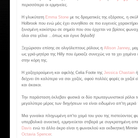
περισσότερο οι ερμηνείες.
Η γλυκύτατη
Emma Stone
με τις δραματικές της εξάρσεις, η σκ
Holbrook που ενώ μάς έχει συνηθίσει σε πιο ευγενείς χαρακτήρε
ξινισμένη κακίστρω σε σημείο που σου έρχεται να βρίσεις φωνα
όλοι στα γέλια ...όπως και έγινε δηλαδή!
Ξεχώρισαν επίσης σε ολιγόλεπτους ρόλους η
Allison Janney
, μα
ως γριά-μητέρα της Hilly που έμοιαζε συνεχώς να τα χει χαμένα
στην κόρη της.
Η χαζοχαρούμενη και αφελής Celia Foote της
Jessica Chastain
ή
δείχνει ότι καλύτερα να σαι χαζός, αφού πολλές φορές οι χαζοί ε
και άκακοι.
Την παράσταση έκλεβαν φυσικά οι δύο πρωταγωνιστικοί ρόλοι 
μεγαλύτερο μέρος των διηγήσεων να είναι ειδωμένο απ'τη μεριά τ
Μια γυναίκα πληγωμένη απ'το χαμό του γιου της πιστεύοντας φυ
υπερβολικά ανεκτική, ερμηνεύεται στιβαρά με συγκρατημένη απ
Davis
ενώ το άλλο άκρο είναι η φωνακλού και εκδικητική Minnie
Octavia Spencer
.