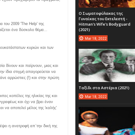
Ο Σωματοφύλακας της
Γυναίκας του Εκτελεστή -
Hitman's Wife's Bodyguard
α του 2009 'The Help' της
(2021)
ρίζεται ένα δύσκολο θέμα...
Mar
18,
2022
 ευκατάστατων κυριών και των
ία δίνουν και παίρνουν, μιας και
ην ίδια στιγμή απαγορεύεται να
λάνε αρρώστιες (!) και στην πρώτη
Ταξίδι στα Αστέρια (2021)
οιπες κοπέλες της ηλικίας της και
Mar
18,
2022
γγραφέως και όχι να βρει έναν
αι να αποτελεί μέλος της 'καλής'
δέψει η ανατροφή απ΄την δική της