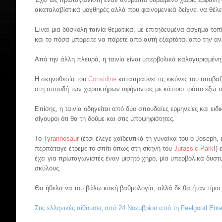
ακαταλαβίστικά μοχθηρές αλλά που φαινομενικά δείχνει να θέλει
Είναι μια δύσκολη ταινία θεματικά, με επιτηδευμένα άσχημα τοπ
και το πόσα μπορείτε να πάρετε από αυτή εξαρτάται από την αν
Από την άλλη πλευρά, η ταινία είναι υπερβολικά καλογυρισμένη 
Η σκηνοθεσία του
Considine
καταπραΰνει τις εικόνες του υποβα
στη σπουδή των χαρακτήρων αφήνοντας με κάποιο τρόπο έξω το
Επίσης, η ταινία οδηγείται από δύο σπουδαίες ερμηνείες και ειδ
σίγουροι ότι θα τη δούμε και στις υποψηφιότητες.
Το
Tyrannosaur
(έτσι έλεγε χαϊδευτικά τη γυναίκα του ο Joseph,
περπάταγε έτρεμε το σπίτι όπως στη σκηνή του
Jurassic Park
!) 
έχει για πρωταγωνιστές έναν μισητό χήρο, μία υπερβολικά δυστ
σκύλους.
Θα ήθελα να του βάλω κακή βαθμολογία, αλλά δε θα ήταν τίμιο.
Στις ελληνικές αίθουσες από 24 Νοεμβρίου από τη Feelgood Ente