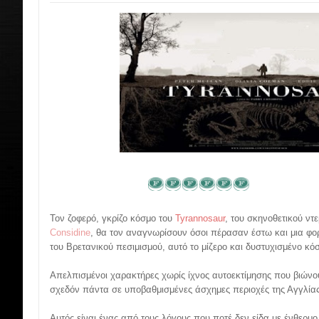
Τον ζοφερό, γκρίζο κόσμο του
Tyrannosaur
, του σκηνοθετικού ν
Considine
, θα τον αναγνωρίσουν όσοι πέρασαν έστω και μια φ
του Βρετανικού πεσιμισμού, αυτό το μίζερο και δυστυχισμένο κό
Απελπισμένοι χαρακτήρες χωρίς ίχνος αυτοεκτίμησης που βιώνο
σχεδόν πάντα σε υποβαθμισμένες άσχημες περιοχές της Αγγλίας
Αυτός είναι ένας από τους λόγους που ποτέ δεν είδα με ένθερμο 