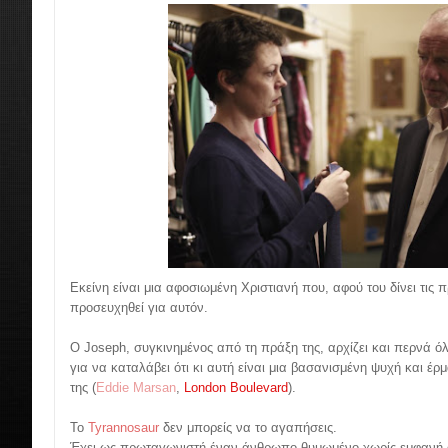
Εκείνη είναι μια αφοσιωμένη Χριστιανή που, αφού του δίνει τις
προσευχηθεί για αυτόν.
Ο Joseph, συγκινημένος από τη πράξη της, αρχίζει και περνά όλ
για να καταλάβει ότι κι αυτή είναι μια βασανισμένη ψυχή και έρ
της (
Eddie Marsan
,
London Boulevard
).
Το
Tyrannosaur
δεν μπορείς να το αγαπήσεις.
Έχει ως πρωταγωνιστή έναν άνθρωπο θυμωμένο χωρίς εμφανή αι