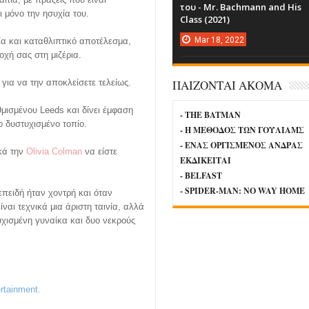
του - Mr. Bachmann and His
 μόνο την ησυχία του.
Class (2021)
Mar
18,
2022
ία και καταθλιπτικό αποτέλεσμα,
οχή σας στη μιζέρια.
ΠΑΙΖΟΝΤΑΙ ΑΚΟΜΑ
για να την αποκλείσετε τελείως.
θμισμένου Leeds και δίνει έμφαση
- THE BATMAN
 δυστυχισμένο τοπίο.
- Η ΜΕΘΟΔΟΣ ΤΩΝ ΓΟΥΛΙΑΜΣ
- ΕΝΑΣ ΟΡΓΙΣΜΕΝΟΣ ΑΝΔΡΑΣ
ικά την
Olivia Colman
να είστε
ΕΚΔΙΚΕΙΤΑΙ
- BELFAST
- SPIDER-MAN: NO WAY HOME
 επειδή ήταν χοντρή και όταν
είναι τεχνικά μια άριστη ταινία, αλλά
υχισμένη γυναίκα και δυο νεκρούς
rtainment.