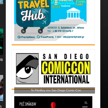
0)
Το FilmBoy στο San Diego Comic-Con
η