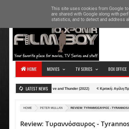
F
This site uses cookies from Google to 
HOME
ABOUT US
CONTACT
S
are shared with Google along with perf
statistics, and to detect and address 
HOME
MOVIES
TV SERIES
BOX OFFICE
LATEST NEWS
)
Κριτική: Thor: Love and Thunder (2022)
Κριτική: Αγέλη Προβάτων 
HOME
PETER MULLAN
REVIEW: ΤΥΡΑΝΝΌΣΑΥΡΟΣ - TYRANNOS
Review: Τυραννόσαυρος - Tyranno