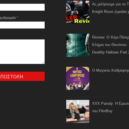
Ας μιλήσουμε για το 
Knight Rises (spoiler 
αχυδρομείο
*
Review: Ο Χάρι Πότερ
Κλήροι του Θανάτου: 
Deathly Hallows Part 
Ο Μαγικός Καθρέφτη
XXX Parody: Η Ερωτ
του FilmBoy