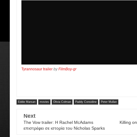
Tyrannosaur trailer
by
FilmBoy-gr
Eddie Marsan
movies
Olivia Colman
Paddy Considine
Peter Mullan
Next
The Vow trailer: Η Rachel McAdams
Killing o
επιστρέφει σε ιστορία του Nicholas Sparks