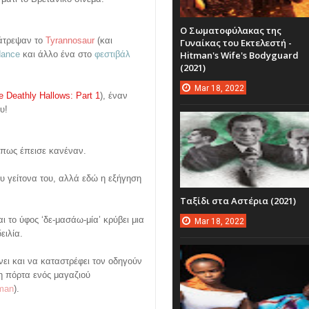
Ο Σωματοφύλακας της
λάτρεψαν το
Tyrannosaur
(και
Γυναίκας του Εκτελεστή -
Hitman's Wife's Bodyguard
dance
και άλλο ένα στο
φεστιβάλ
(2021)
Mar
18,
2022
e Deathly Hallows: Part 1
), έναν
υ!
 πως έπεισε κανέναν.
ου γείτονα του, αλλά εδώ η εξήγηση
Ταξίδι στα Αστέρια (2021)
 το ύφος ‘δε-μασάω-μία’ κρύβει μια
Mar
18,
2022
ειλία.
ει και να καταστρέφει τον οδηγούν
η πόρτα ενός μαγαζιού
lman
).