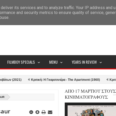
deliver its services and to analyze traffic. Your IP address and 
ITEMAP
ormance and security metrics to ensure quality of service, gene
abuse.
FILMBOY SPECIALS
MENU
YEARS IN REVIEW
(2021)
Κριτική: Η Γκαρσονιέρα - The Apartment (1960)
Κριτική: Top
ΑΠΟ 17 ΜΑΡΤΙΟΥ ΣΤΟΥΣ
ΚΙΝΗΜΑΤΟΓΡΑΦΟΥΣ
AUR
saur