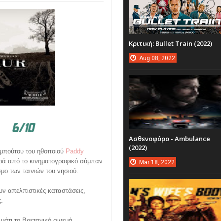
Κριτική: Bullet Train (2022)
Aug
08,
2022
Ασθενοφόρο - Ambulance
(2022)
τεμπούτου του ηθοποιού
Paddy
ορά από το κινηματογραφικό σύμπαν
Mar
18,
2022
σμο των ταινιών του νησιού.
υν απελπιστικές καταστάσεις,
.
μάτι το Βρετανικό σινεμά.