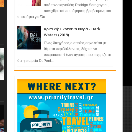
από τον σκηνοθέτη Rodrigo Sorogoyen ,
συνεχίζει εκεί που άφησε η βραβευμένη και
υποψήφια για Όσ...
Κριτική: Σκοτεινά Νερά - Dark
Waters (2019)
Ένας δικηγόρος ο οποίος ασχολείται με
θέματα περιβάλλοντος, δέχεται να
υπερασπιστεί έναν αγρότη που ισχυρίζεται
ότι η εταιρεία DuPont...