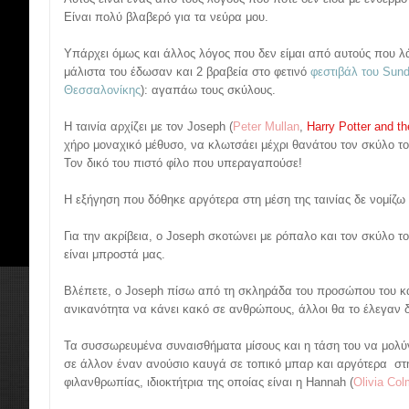
Είναι πολύ βλαβερό για τα νεύρα μου.
Υπάρχει όμως και άλλος λόγος που δεν είμαι από αυτούς που 
μάλιστα του έδωσαν και 2 βραβεία στο φετινό
φεστιβάλ του Sun
Θεσσαλονίκης
): αγαπάω τους σκύλους.
Η ταινία αρχίζει με τον Joseph (
Peter Mullan
,
Harry Potter and th
χήρο μοναχικό μέθυσο, να κλωτσάει μέχρι θανάτου τον σκύλο το
Τον δικό του πιστό φίλο που υπεραγαπούσε!
Η εξήγηση που δόθηκε αργότερα στη μέση της ταινίας δε νομίζω
Για την ακρίβεια, ο Joseph σκοτώνει με ρόπαλο και τον σκύλο τ
είναι μπροστά μας.
Βλέπετε, ο Joseph πίσω από τη σκληράδα του προσώπου του και
ανικανότητα να κάνει κακό σε ανθρώπους, άλλοι θα το έλεγαν δ
Τα συσσωρευμένα συναισθήματα μίσους και η τάση του να μολύν
σε άλλον έναν ανούσιο καυγά σε τοπικό μπαρ και αργότερα στ
φιλανθρωπίας, ιδιοκτήτρια της οποίας είναι η Hannah (
Olivia Co