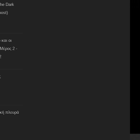
The Dark
post)
 και οι
Μέρος 2 -
2
ς
ική πλευρά