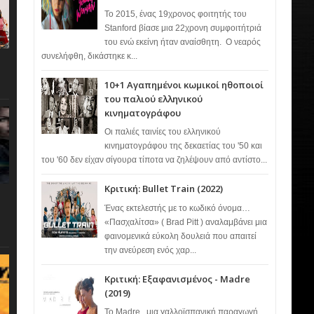
Το 2015, ένας 19χρονος φοιτητής του
Stanford βίασε μια 22χρονη συμφοιτήτριά
του ενώ εκείνη ήταν αναίσθητη. Ο νεαρός
συνελήφθη, δικάστηκε κ...
10+1 Αγαπημένοι κωμικοί ηθοποιοί
του παλιού ελληνικού
κινηματογράφου
Οι παλιές ταινίες του ελληνικού
κινηματογράφου της δεκαετίας του '50 και
του '60 δεν είχαν σίγουρα τίποτα να ζηλέψουν από αντίστο...
Κριτική: Bullet Train (2022)
Ένας εκτελεστής με το κωδικό όνομα…
«Πασχαλίτσα» ( Brad Pitt ) αναλαμβάνει μια
φαινομενικά εύκολη δουλειά που απαιτεί
την ανεύρεση ενός χαρ...
Κριτική: Εξαφανισμένος - Madre
(2019)
Το Madre , μια γαλλοϊσπανική παραγωγή