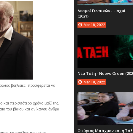
Δεσμοί Γυναικών - Lingui
(2021)
Mar
18,
2022
Νέα Τάξη - Nuevo Orden (202
Mar
18,
2022
 πρώτες βοήθειες προσφέρεται να
ο και περισσότερο χρόνο μαζί της,
μαιο του βίαιου και ανίκανου άνδρα
Ο κύριος Μπάχμαν και η Τάξ
τία, με πράξεις που είναι