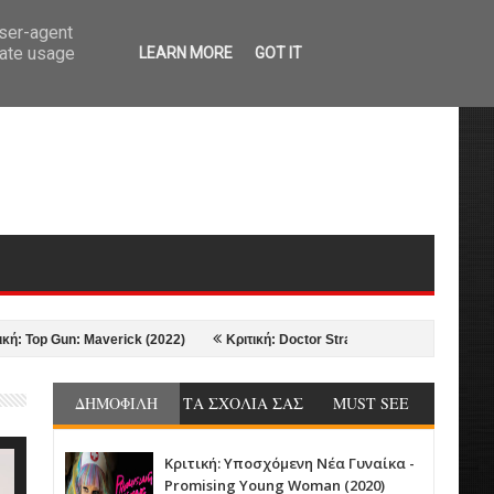
user-agent
rate usage
LEARN MORE
GOT IT
 Gun: Maverick (2022)
Κριτική: Doctor Strange in the Multiverse of Madne
ΔΗΜΟΦΙΛΗ
ΤΑ ΣΧΟΛΙΑ ΣΑΣ
MUST SEE
Κριτική: Υποσχόμενη Νέα Γυναίκα -
Promising Young Woman (2020)