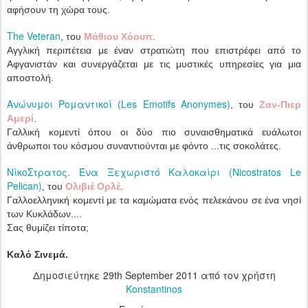
αφήσουν τη χώρα τους.
The Veteran
, του
Μάθιου Χόουπ
.
Αγγλική περιπέτεια με έναν στρατιώτη που επιστρέφει από το
Αφγανιστάν και συνεργάζεται με τις μυστικές υπηρεσίες για μια
αποστολή.
Ανώνυμοι Ρομαντικοί (Les Emotifs Anonymes)
, του
Ζαν-Πιερ
Αμερί
.
Γαλλική κομεντί όπου οι δύο πιο συναισθηματικά ευάλωτοι
άνθρωποι του κόσμου συναντιούνται με φόντο ...τις σοκολάτες.
ΝίκοΣτρατος. Ένα Ξεχωριστό Καλοκαίρι (Nicostratos Le
Pelican)
, του
Ολιβιέ Ορλέ
.
Γαλλοελληνική κομεντί με τα καμώματα ενός πελεκάνου σε ένα νησί
των Κυκλάδων....
Σας θυμίζει τίποτα;
Καλό Σινεμά.
Δημοσιεύτηκε
29th September 2011
από τον χρήστη
Konstantinos