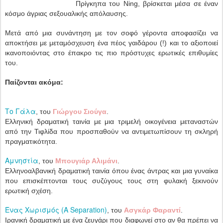
Πρίγκηπα του Ning, βρίσκεται μέσα σε έναν
κόσμο άγριας σεξουαλικής απόλαυσης.
Μετά από μια συνάντηση με τον σοφό γέροντα αποφασίζει να
αποκτήσει με μεταμόσχευση ένα πέος γαιδάρου (!) και το αξιοποιεί
ικανοποιόντας στο έπακρο τις πιο πρόστυχες ερωτικές επιθυμίες
του.
Παίζονται ακόμα:
Το Γάλα
, του
Γιώργου Σιούγα
.
Ελληνική δραματική ταινία με μια τριμελή οικογένεια μεταναστών
από την Τιφλίδα που προσπαθούν να αντιμετωπίσουν τη σκληρή
πραγματικότητα.
Αμνηστία
, του
Μπουγιάρ Αλιμάνι
.
Ελληνοαλβανική δραματική ταινία όπου ένας άντρας και μια γυναίκα
που επισκέπτονται τους συζύγους τους στη φυλακή ξεκινούν
ερωτική σχέση.
Ένας Χωρισμός (A Separation)
, του
Ασγκάρ Φαραντί
.
Ιρανική δραματική με ένα ζευγάρι που διαφωνεί στο αν θα πρέπει να