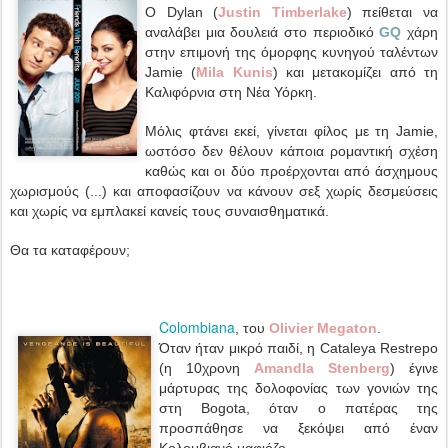
Ο Dylan (
Justin Timberlake
) πείθεται να
αναλάβει μια δουλειά στο περιοδικό
GQ
χάρη
στην επιμονή της όμορφης κυνηγού ταλέντων
Jamie (
Mila Kunis
) και μετακομίζει από τη
Καλιφόρνια στη Νέα Υόρκη.
Μόλις φτάνει εκεί, γίνεται φίλος με τη Jamie,
ωστόσο δεν θέλουν κάποια ρομαντική σχέση
καθώς και οι δύο προέρχονται από άσχημους
χωρισμούς (...) και αποφασίζουν να κάνουν σεξ χωρίς δεσμεύσεις
και χωρίς να εμπλακεί κανείς τους συναισθηματικά.
Θα τα καταφέρουν;
Colombiana
, του
Olivier Megaton
.
Όταν ήταν μικρό παιδί, η Cataleya Restrepo
(η 10χρονη
Amandla Stenberg
) έγινε
μάρτυρας της δολοφονίας των γονιών της
στη Bogota, όταν ο πατέρας της
προσπάθησε να ξεκόψει από έναν