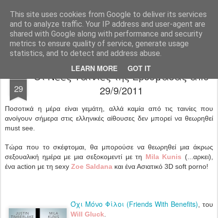
FilmBoy
This site uses cookies from Google to deliver its services
and to analyze traffic. Your IP address and user-agent are
shared with Google along with performance and security
metrics to ensure quality of service, generate usage
statistics, and to detect and address abuse.
LEARN MORE
GOT IT
Οι Νέες Ταινίες της Εβδομάδας από
SEP
29
29/9/2011
Ποσοτικά η μέρα είναι γεμάτη, αλλά καμία από τις ταινίες που
ανοίγουν σήμερα στις ελληνικές αίθουσες δεν μπορεί να θεωρηθεί
must see.
Τώρα που το σκέφτομαι, θα μπορούσε να θεωρηθεί μια άκρως
σεξουαλική ημέρα με μια σεξοκομεντί με τη
Mila Kunis
(...αρκει),
ένα action με τη sexy
Zoe Saldana
και ένα Ασιατικό 3D soft porno!
Όχι Μόνο Φίλοι (Friends With Benefits)
, του
Will Gluck
.