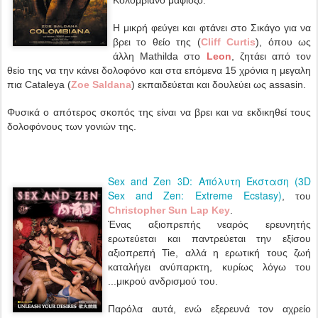
Κολομβιανό μαφιόζο.
Η μικρή φεύγει και φτάνει στο Σικάγο για να
βρει το θείο της (
Cliff Curtis
), όπου ως
άλλη Mathilda στο
Leon
, ζητάει από τον
θείο της να την κάνει δολοφόνο και στα επόμενα 15 χρόνια η μεγαλη
πια Cataleya (
Zoe Saldana
) εκπαιδεύεται και δουλεύει ως assasin.
Φυσικά ο απότερος σκοπός της είναι να βρει και να εκδικηθεί τους
δολοφόνους των γονιών της.
Sex and Zen 3D: Απόλυτη Έκσταση (3D
Sex and Zen: Extreme Ecstasy)
, του
Christopher Sun Lap Key
.
Ένας αξιοπρεπής νεαρός ερευνητής
ερωτεύεται και παντρεύεται την εξίσου
αξιοπρεπή Tie, αλλά η ερωτική τους ζωή
καταλήγει ανύπαρκτη, κυρίως λόγω του
...μικρού ανδρισμού του.
Παρόλα αυτά, ενώ εξερευνά τον αχρείο