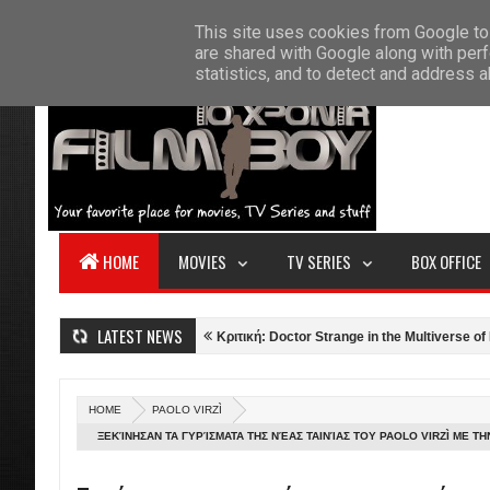
F
This site uses cookies from Google to 
HOME
ABOUT US
CONTACT
S
are shared with Google along with perf
statistics, and to detect and address 
HOME
MOVIES
TV SERIES
BOX OFFICE
LATEST NEWS
Gun: Maverick (2022)
Κριτική: Doctor Strange in the Multiverse of Madness
HOME
PAOLO VIRZÌ
ΞΕΚΊΝΗΣΑΝ ΤΑ ΓΥΡΊΣΜΑΤΑ ΤΗΣ ΝΈΑΣ ΤΑΙΝΊΑΣ ΤΟΥ PAOLO VIRZÌ ΜΕ ΤΗ