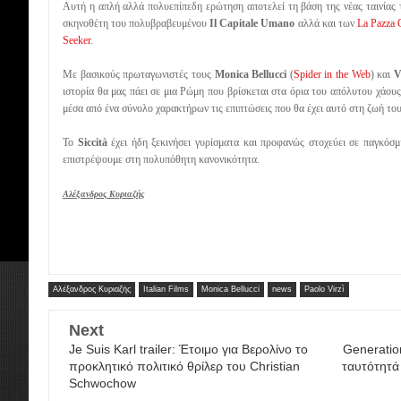
Αυτή η απλή αλλά πολυεπίπεδη ερώτηση αποτελεί τη βάση της νέας ταινίας
σκηνοθέτη του πολυβραβευμένου
Il Capitale Umano
αλλά και των
La Pazza 
Seeker
.
Με βασικούς πρωταγωνιστές τους
Monica Bellucci
(
Spider in the Web
) και
V
ιστορία θα μας πάει σε μια Ρώμη που βρίσκεται στα όρια του απόλυτου χάου
μέσα από ένα σύνολο χαρακτήρων τις επιπτώσεις που θα έχει αυτό στη ζωή του
Το
Siccità
έχει ήδη ξεκινήσει γυρίσματα και προφανώς στοχεύει σε παγκόσμ
επιστρέψουμε στη πολυπόθητη κανονικότητα.
Αλέξανδρος Κυριαζής
Αλέξανδρος Κυριαζής
Italian Films
Monica Bellucci
news
Paolo Virzì
Next
Je Suis Karl trailer: Έτοιμο για Βερολίνο το
Generation
προκλητικό πολιτικό θρίλερ του Christian
ταυτότητά
Schwochow