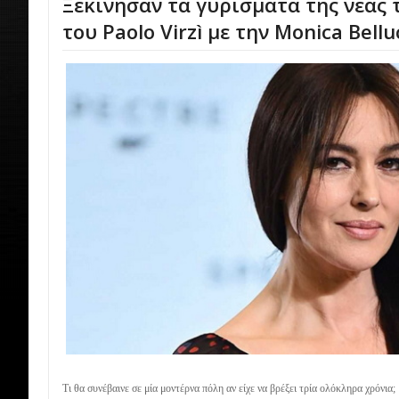
Ξεκίνησαν τα γυρίσματα της νέας 
του Paolo Virzì με την Monica Belluc
Τι θα συνέβαινε σε μία μοντέρνα πόλη αν είχε να βρέξει τρία ολόκληρα χρόνια;