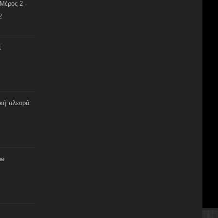
Μέρος 2 -
2
ς
ική πλευρά
ue