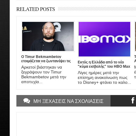
RELATED POSTS
Ο Timur Bekmambetov
ετοιμάζεται να ζωντανέψει τις
A
Εκτός η Ελλάδα από το νέο
ιστορίες τρόμου του Stan Lee!
"κύμα εισβολής" του HBO Max
Αρκετοί βιάστηκαν να
στην Ευρώπη
ξεγράψουν τον Timur
Λίγες ημέρες μετά την
τ
Bekmambetov μετά την
επίσημη ανακοίνωση πως
αποτυχία...
το Disney+ φτάνει το καλο...
ΜΗ ΞΕΧΑΣΕΙΣ ΝΑ ΣΧΟΛΙΑΣΕΙΣ