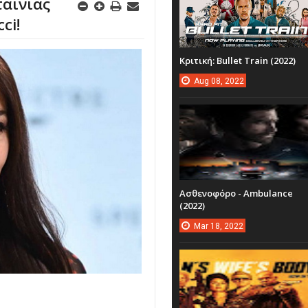
ταινίας
ci!
Κριτική: Bullet Train (2022)
Aug
08,
2022
Ασθενοφόρο - Ambulance
(2022)
Mar
18,
2022