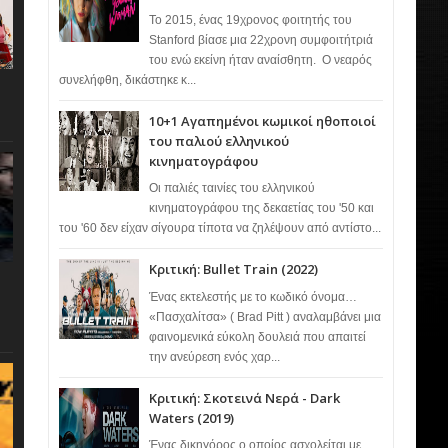
Το 2015, ένας 19χρονος φοιτητής του
Stanford βίασε μια 22χρονη συμφοιτήτριά
του ενώ εκείνη ήταν αναίσθητη. Ο νεαρός
συνελήφθη, δικάστηκε κ...
10+1 Αγαπημένοι κωμικοί ηθοποιοί
του παλιού ελληνικού
κινηματογράφου
Οι παλιές ταινίες του ελληνικού
κινηματογράφου της δεκαετίας του '50 και
του '60 δεν είχαν σίγουρα τίποτα να ζηλέψουν από αντίστο...
Κριτική: Bullet Train (2022)
Ένας εκτελεστής με το κωδικό όνομα…
«Πασχαλίτσα» ( Brad Pitt ) αναλαμβάνει μια
φαινομενικά εύκολη δουλειά που απαιτεί
την ανεύρεση ενός χαρ...
Κριτική: Σκοτεινά Νερά - Dark
Waters (2019)
Ένας δικηγόρος ο οποίος ασχολείται με