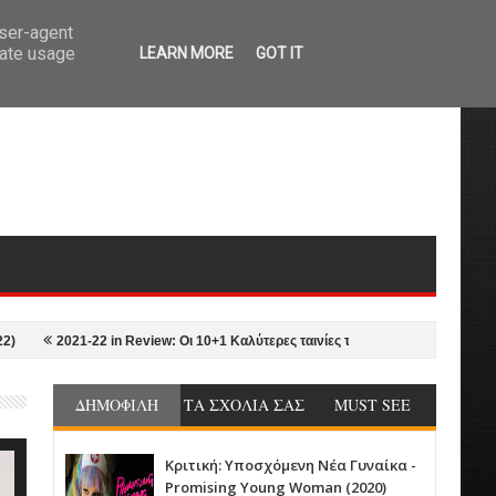
user-agent
rate usage
LEARN MORE
GOT IT
2021-22 in Review: Οι 10+1 Καλύτερες ταινίες της σεζόν από τον Γιώργο Νυκτ
ΔΗΜΟΦΙΛΗ
ΤΑ ΣΧΟΛΙΑ ΣΑΣ
MUST SEE
Κριτική: Υποσχόμενη Νέα Γυναίκα -
Promising Young Woman (2020)