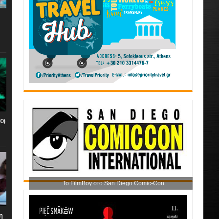
0)
Το FilmBoy στο San Diego Comic-Con
η