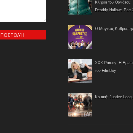
Κλήροι του Θανάτου: 
Deathly Hallows Part 
Ο Μαγικός Καθρέφτη
XXX Parody: Η Ερωτ
του FilmBoy
Κριτική: Justice Leag