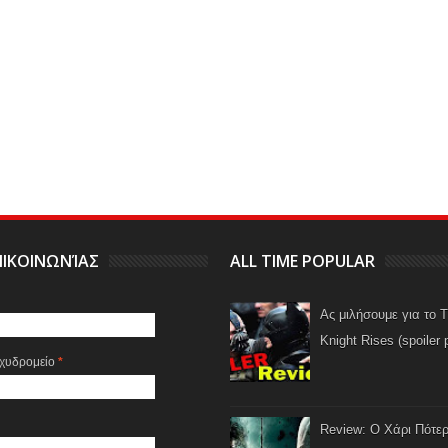
ΙΚΟΙΝΩΝΊΑΣ
ALL TIME POPULAR
Ας μιλήσουμε για το 
Knight Rises (spoiler 
αχυδρομείο
*
Review: Ο Χάρι Πότερ