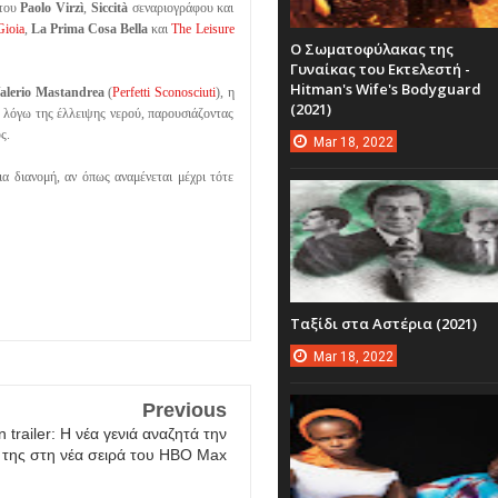
 του
Paolo Virzì
,
Siccità
σεναριογράφου και
Gioia
,
La Prima Cosa Bella
και
The Leisure
Ο Σωματοφύλακας της
Γυναίκας του Εκτελεστή -
Hitman's Wife's Bodyguard
alerio Mastandrea
(
Perfetti Sconosciuti
), η
(2021)
ς λόγω της έλλειψης νερού, παρουσιάζοντας
ς.
Mar
18,
2022
ια διανομή, αν όπως αναμένεται μέχρι τότε
Ταξίδι στα Αστέρια (2021)
Mar
18,
2022
Previous
 trailer: Η νέα γενιά αναζητά την
 της στη νέα σειρά του HBO Max