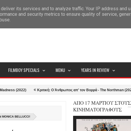
deliver its services and to analyze traffic. Your IP address and 
ITEMAP
ormance and security metrics to ensure quality of service, gene
abuse.
FILMBOY SPECIALS
MENU
YEARS IN REVIEW
 (2022)
Κριτική: Ο Άνθρωπος απ' τον Βορρά - The Northman (2022)
ΑΠΟ 17 ΜΑΡΤΙΟΥ ΣΤΟΥΣ
ΚΙΝΗΜΑΤΟΓΡΑΦΟΥΣ
Ν MONICA BELLUCCI!