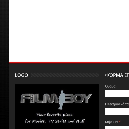
LOGO
ΦΌΡΜΑ ΕΠ
Όνομα
Ηλεκτρονικό τ
Μήνυμα
*