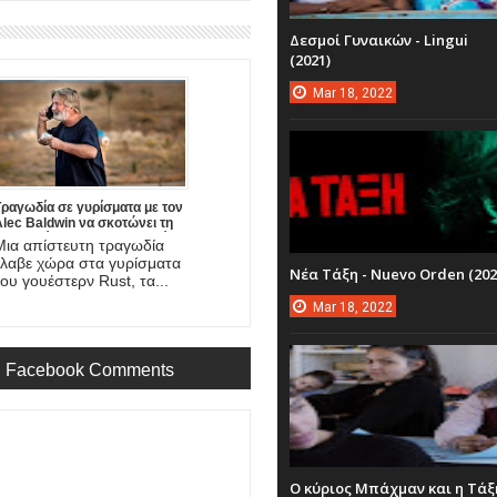
Δεσμοί Γυναικών - Lingui
(2021)
Mar
18,
2022
Τραγωδία σε γυρίσματα με τον
lec Baldwin να σκοτώνει τη
φωτογράφο και να τραυματίζει
Μια απίστευτη τραγωδία
σοβαρά το σκηνοθέτη της νέας
έλαβε χώρα στα γυρίσματα
ου ταινίας!
Νέα Τάξη - Nuevo Orden (202
του γουέστερν Rust, τα...
Mar
18,
2022
Facebook Comments
Ο κύριος Μπάχμαν και η Τάξ