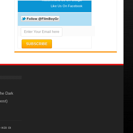
Like Us On Facebook
The Dark
post)
 και οι