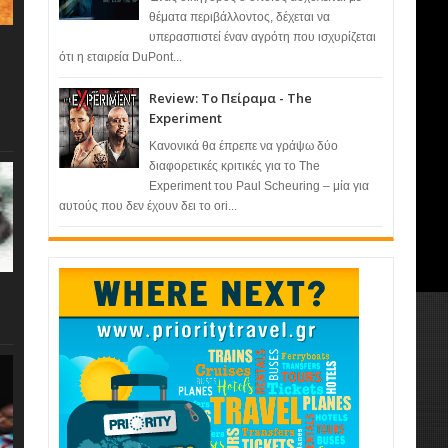
θέματα περιβάλλοντος, δέχεται να
υπερασπιστεί έναν αγρότη που ισχυρίζεται
ότι η εταιρεία DuPont...
Review: Το Πείραμα - The
Experiment
Κανονικά θα έπρεπε να γράψω δύο
διαφορετικές κριτικές για το The
Experiment του Paul Scheuring – μία για
αυτούς που δεν έχουν δει το ori...