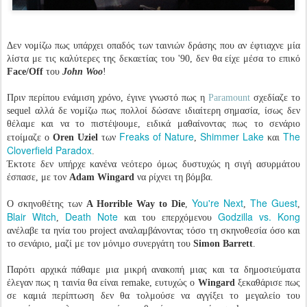
Δεν νομίζω πως υπάρχει οπαδός των ταινιών δράσης που αν έφτιαχνε μία
λίστα με τις καλύτερες της δεκαετίας του '90, δεν θα είχε μέσα το επικό
Face/Off
του
John Woo
!
Πριν περίπου ενάμιση χρόνο, έγινε γνωστό πως η
Paramount
σχεδίαζε το
sequel αλλά δε νομίζω πως πολλοί δώσανε ιδιαίτερη σημασία, ίσως δεν
θέλαμε και να το πιστέψουμε, ειδικά μαθαίνοντας πως το σενάριο
Freaks of Nature
Shimmer Lake
The
ετοίμαζε ο
Oren Uziel
των
,
και
Cloverfield Paradox
.
Έκτοτε δεν υπήρχε κανένα νεότερο όμως δυστυχώς η σιγή ασυρμάτου
έσπασε, με τον
Adam Wingard
να ρίχνει τη βόμβα.
You're Next
The Guest
Ο σκηνοθέτης των
A Horrible Way to Die
,
,
,
Blair Witch
Death Note
Godzilla vs. Kong
,
και του επερχόμενου
ανέλαβε τα ηνία του project αναλαμβάνοντας τόσο τη σκηνοθεσία όσο και
το σενάριο, μαζί με τον μόνιμο συνεργάτη του
Simon Barrett
.
Παρότι αρχικά πάθαμε μια μικρή ανακοπή μιας και τα δημοσιεύματα
έλεγαν πως η ταινία θα είναι remake, ευτυχώς ο
Wingard
ξεκαθάρισε πως
σε καμιά περίπτωση δεν θα τολμούσε να αγγίξει το μεγαλείο του