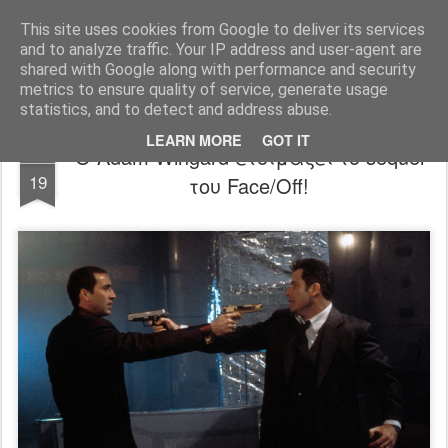
FilmBoy
This site uses cookies from Google to deliver its services
and to analyze traffic. Your IP address and user-agent are
shared with Google along with performance and security
metrics to ensure quality of service, generate usage
statistics, and to detect and address abuse.
LEARN MORE
GOT IT
Ο Adam Wingard ετοιμάζει το sequel
FEB
19
του Face/Off!