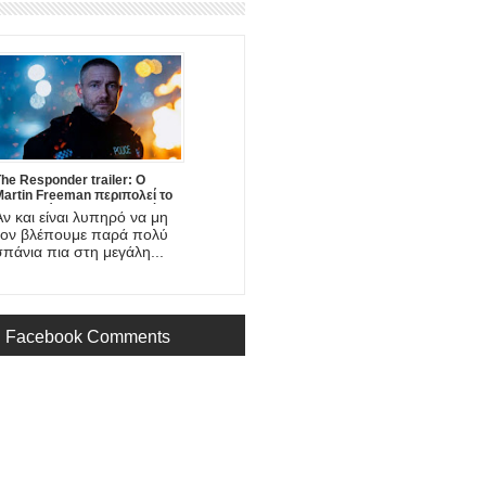
he Responder trailer: Ο
Martin Freeman περιπολεί το
υχτερινό Liverpool στη νέα
Αν και είναι λυπηρό να μη
ίνι-σειρά του BBC
τον βλέπουμε παρά πολύ
σπάνια πια στη μεγάλη...
Facebook Comments