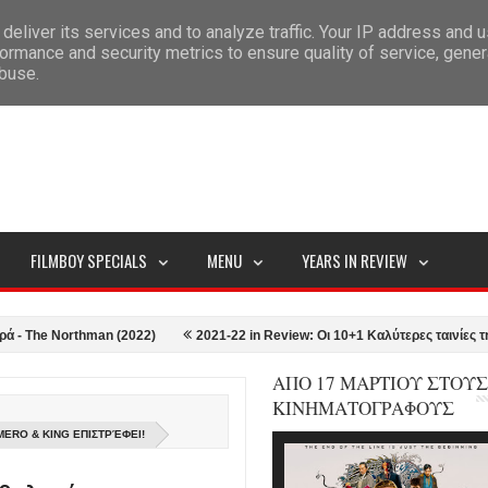
deliver its services and to analyze traffic. Your IP address and 
ITEMAP
ormance and security metrics to ensure quality of service, gene
abuse.
FILMBOY SPECIALS
MENU
YEARS IN REVIEW
 Northman (2022)
2021-22 in Review: Οι 10+1 Καλύτερες ταινίες της σεζ
ΑΠΟ 17 ΜΑΡΤΙΟΥ ΣΤΟΥΣ
ΚΙΝΗΜΑΤΟΓΡΑΦΟΥΣ
ERO & KING ΕΠΙΣΤΡΈΦΕΙ!