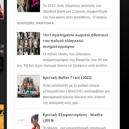
Το 2015, ένας 19χρονος φοιτητής του
Stanford βίασε μια 22χρονη συμφοιτήτριά
του ενώ εκείνη ήταν αναίσθητη. Ο νεαρός
συνελήφθη, δικάστηκε κ...
10+1 Αγαπημένοι κωμικοί ηθοποιοί
του παλιού ελληνικού
κινηματογράφου
Οι παλιές ταινίες του ελληνικού
κινηματογράφου της δεκαετίας του '50 και
του '60 δεν είχαν σίγουρα τίποτα να ζηλέψουν από αντίστο...
Κριτική: Bullet Train (2022)
Ένας εκτελεστής με το κωδικό όνομα…
«Πασχαλίτσα» ( Brad Pitt ) αναλαμβάνει μια
φαινομενικά εύκολη δουλειά που απαιτεί
την ανεύρεση ενός χαρ...
Κριτική: Εξαφανισμένος - Madre
(2019)
Το Madre , μια γαλλοϊσπανική παραγωγή