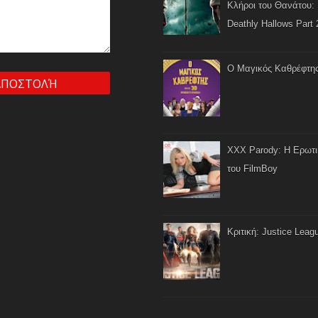
Κλήροι του Θανάτου: 
Deathly Hallows Part 
Ο Μαγικός Καθρέφτη
XXX Parody: Η Ερωτ
του FilmBoy
Κριτική: Justice Leag