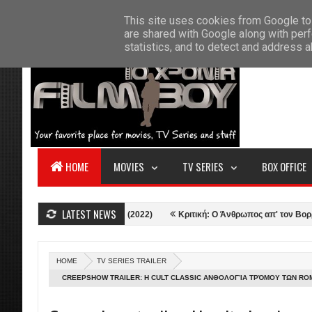
F
This site uses cookies from Google to 
HOME
ABOUT US
CONTACT
S
are shared with Google along with perf
statistics, and to detect and address 
HOME
MOVIES
TV SERIES
BOX OFFICE
LATEST NEWS
e Multiverse of Madness (2022)
Κριτική: Ο Άνθρωπος απ' τον Βορρά - The
HOME
TV SERIES TRAILER
CREEPSHOW TRAILER: Η CULT CLASSIC ΑΝΘΟΛΟΓΊΑ ΤΡΌΜΟΥ ΤΩΝ ROM