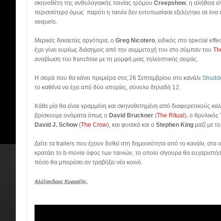
σκηνοθέτη της ανθολογιακής ταινίας τρόμου
Creepshow
, η αλήθεια ε
περισσότερο όμως παρότι η ταινία δεν εντυπωσίασε εξελίχτηκε σε ένα c
sequels.
Μερικές δεκαετίες αργότερα, ο
Greg Nicotero
, ειδικός στο special ef
έχει γίνει ευρέως διάσημος από την συμμετοχή του στο σύμπαν του
Th
αναβίωση του franchise με τη μορφή μιας τηλεοπτικής σειράς.
Η σειρά που θα κάνει πρεμιέρα στις 26 Σεπτεμβρίου στο κανάλι
Shudd
το καθένα να έχει από δύο ιστορίες, σύνολο δηλαδή 12.
Κάθε μία θα είναι γραμμένη και σκηνοθετημένη από διαφορετικούς καλ
βρίσκουμε ονόματα όπως ο
David Bruckner
(
The Ritual
), ο θρυλικός
David J. Schow
(
The Crow
), και φυσικά και ο
Stephen King
μαζί με το
Δείτε τα trailers που έχουν δοθεί στη δημοσιότητα από το κανάλι, στ
κρατάει το b-movie ύφος των ταινιών, το οποίο σίγουρα θα ευχαριστήσ
πόσο θα μπορέσει αν τραβήξει νέο κοινό.
Αλέξανδρος Κυριαζής.