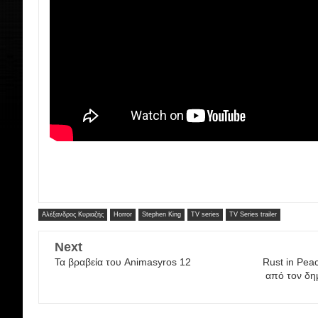
Αλέξανδρος Κυριαζής
Horror
Stephen King
TV series
TV Series trailer
Next
Τα βραβεία του Animasyros 12
Rust in Pea
από τον δη