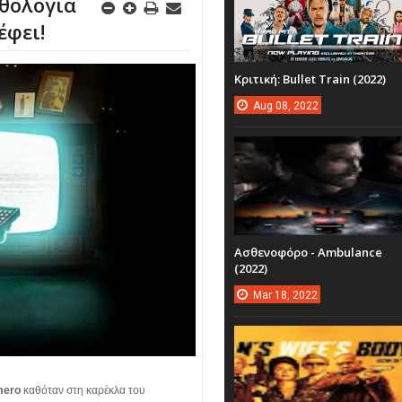
νθολογία
έφει!
Κριτική: Bullet Train (2022)
Aug
08,
2022
Ασθενοφόρο - Ambulance
(2022)
Mar
18,
2022
mero
καθόταν στη καρέκλα του