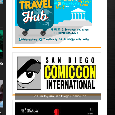
0)
Το FilmBoy στο San Diego Comic-Con
η