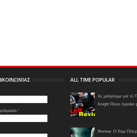
ΙΚΟΙΝΩΝΊΑΣ
ALL TIME POPULAR
Ας μιλήσουμε για το 
Knight Rises (spoiler 
αχυδρομείο
*
Review: Ο Χάρι Πότερ