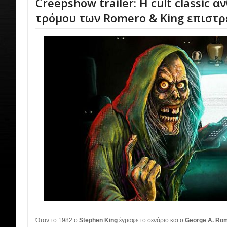
Creepshow trailer: Η cult classic α
τρόμου των Romero & King επιστρ
Όταν το 1982 ο
Stephen King
έγραφε το σενάριο και ο
George A. Ro