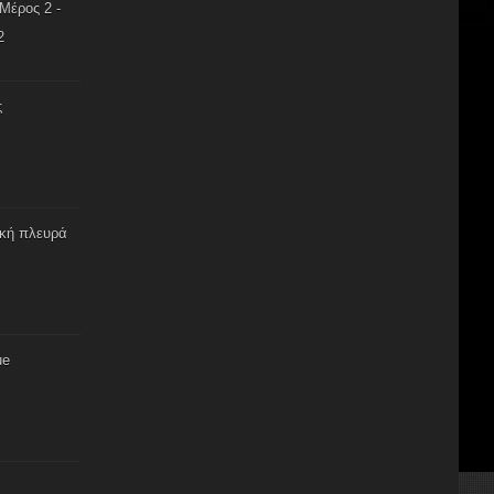
Μέρος 2 -
2
ς
ική πλευρά
ue