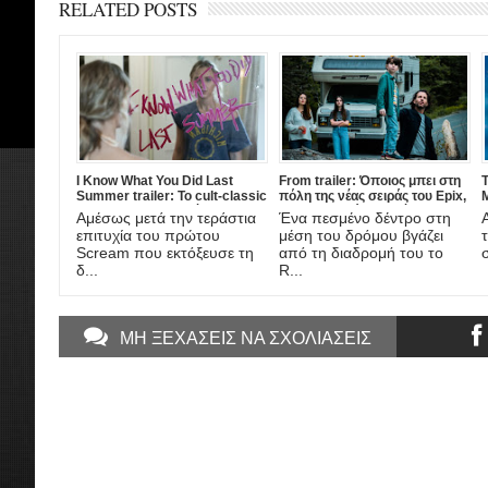
RELATED POSTS
I Know What You Did Last
From trailer: Όποιος μπει στη
T
Summer trailer: Το cult-classic
πόλη της νέας σειράς του Epix,
90s slasher επιστρέφει σε
δεν ξαναβγαίνει ποτέ!
ν
Αμέσως μετά την τεράστια
Ένα πεσμένο δέντρο στη
τηλεοπτικό remake του
μ
επιτυχία του πρώτου
μέση του δρόμου βγάζει
Amazon!
Scream που εκτόξευσε τη
από τη διαδρομή του το
δ...
R...
ΜΗ ΞΕΧΑΣΕΙΣ ΝΑ ΣΧΟΛΙΑΣΕΙΣ