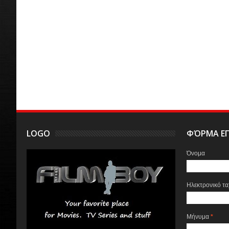
LOGO
ΦΌΡΜΑ ΕΠ
Όνομα
Ηλεκτρονικό τ
Μήνυμα
*