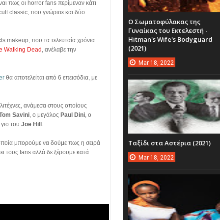
ίναι πως οι horror fans περίμεναν κάτι
ult classic, που γνώρισε και δύο
Ο Σωματοφύλακας της
Γυναίκας του Εκτελεστή -
Hitman's Wife's Bodyguard
fects makeup, που τα τελευταία χρόνια
(2021)
e Walking Dead
, ανέλαβε την
Mar
18,
2022
er
θα αποτελείται από 6 επεισόδια, με
λιτέχνες, ανάμεσα στους οποίους
Tom Savini
, ο μεγάλος
Paul Dini
, ο
 γιο του
Joe Hill
.
Ταξίδι στα Αστέρια (2021)
α οποία μπορούμε να δούμε πως η σειρά
ει τους fans αλλά δε ξέρουμε κατά
Mar
18,
2022