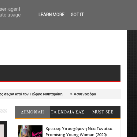
user-agent
rate usage
LEARN MORE
GOT IT
όν από τον Γιώργο Νυκταράκη
Ασθενοφόρο - Ambulance (2022)
Ο Σωμ
ΔΗΜΟΦΙΛΗ
ΤΑ ΣΧΟΛΙΑ ΣΑΣ
MUST SEE
Κριτική: Υποσχόμενη Νέα Γυναίκα -
Promising Young Woman (2020)