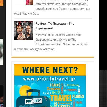
από τον σκηνοθέτη Rodrigo Sorogoyen ,
συνεχίζει εκεί που άφησε η βραβευμένη και
υποψήφια για Όσ...
Review: Το Πείραμα - The
Experiment
Κανονικά θα έπρεπε να γράψω δύο
διαφορετικές κριτικές για το The
Experiment του Paul Scheuring – μία για
αυτούς που δεν έχουν δει το ori...