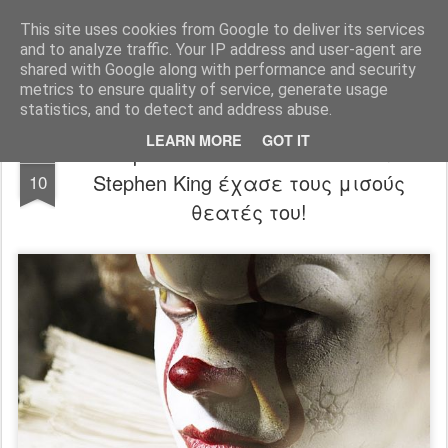
FilmBoy
This site uses cookies from Google to deliver its services
and to analyze traffic. Your IP address and user-agent are
shared with Google along with performance and security
metrics to ensure quality of service, generate usage
statistics, and to detect and address abuse.
LEARN MORE
GOT IT
Ελληνικό Box Office: Ο κλόουν του
SEP
Stephen King έχασε τους μισούς
10
θεατές του!