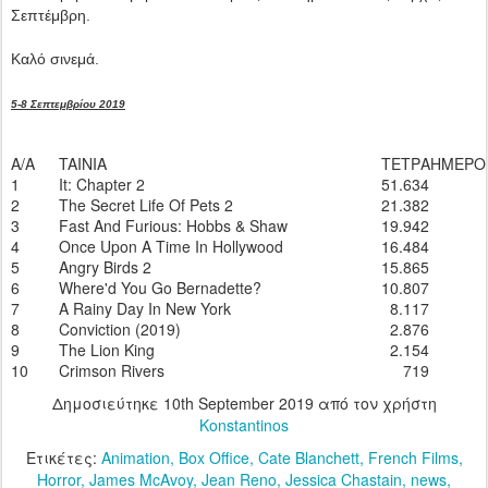
Σεπτέμβρη.
Καλό σινεμά.
5-8 Σεπτεμβρίου 2019
A/A
TAINIA
ΤΕΤΡΑΗΜΕΡΟ
1
It: Chapter 2
51.634
2
The Secret Life Of Pets 2
21.382
3
Fast And Furious: Hobbs & Shaw
19.942
4
Once Upon A Time In Hollywood
16.484
5
Angry Birds 2
15.865
6
Where'd You Go Bernadette?
10.807
7
A Rainy Day In New York
8.117
8
Conviction (2019)
2.876
9
The Lion King
2.154
10
Crimson Rivers
719
Δημοσιεύτηκε
10th September 2019
από τον χρήστη
Konstantinos
Ετικέτες:
Animation
Box Office
Cate Blanchett
French Films
Horror
James McAvoy
Jean Reno
Jessica Chastain
news