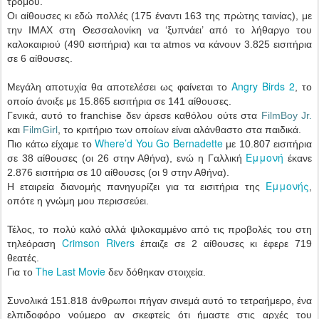
τρόμου.
Οι αίθουσες κι εδώ πολλές (175 έναντι 163 της πρώτης ταινίας), με
την IMAX στη Θεσσαλονίκη να ‘ξυπνάει’ από το λήθαργο του
καλοκαιριού (490 εισιτήρια) και τα atmos να κάνουν 3.825 εισιτήρια
σε 6 αίθουσες.
Angry Birds 2
Μεγάλη αποτυχία θα αποτελέσει ως φαίνεται το
, το
οποίο άνοιξε με 15.865 εισιτήρια σε 141 αίθουσες.
Γενικά, αυτό το franchise δεν άρεσε καθόλου ούτε στα
FilmBoy Jr.
και
FilmGirl
, το κριτήριο των οποίων είναι αλάνθαστο στα παιδικά.
Where’d You Go Bernadette
Πιο κάτω είχαμε το
με 10.807 εισιτήρια
Εμμονή
σε 38 αίθουσες (οι 26 στην Αθήνα), ενώ η Γαλλική
έκανε
2.876 εισιτήρια σε 10 αίθουσες (οι 9 στην Αθήνα).
Εμμονής
Η εταιρεία διανομής πανηγυρίζει για τα εισιτήρια της
,
οπότε η γνώμη μου περισσεύει.
Τέλος, το πολύ καλό αλλά ψιλοκαμμένο από τις προβολές του στη
Crimson Rivers
τηλεόραση
έπαιζε σε 2 αίθουσες κι έφερε 719
θεατές.
The Last Movie
Για το
δεν δόθηκαν στοιχεία.
Συνολικά 151.818 άνθρωποι πήγαν σινεμά αυτό το τετραήμερο, ένα
ελπιδοφόρο νούμερο αν σκεφτείς ότι ήμαστε στις αρχές του